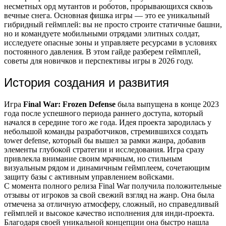
несметных орд мутантов и роботов, прорывающихся сквозь
вечные снега. Основная фишка игры — это ее уникальный
гибридный геймплей: вы не просто строите статичные башни,
но и командуете мобильными отрядами элитных солдат,
исследуете опасные зоны и управляете ресурсами в условиях
постоянного давления. В этом гайде разберем геймплей,
советы для новичков и перспективы игры в 2026 году.
История создания и развития
Игра
Final War: Frozen Defense
была выпущена в конце 2023
года после успешного периода раннего доступа, который
начался в середине того же года. Идея проекта зародилась у
небольшой команды разработчиков, стремившихся создать
tower defense, который бы вышел за рамки жанра, добавив
элементы глубокой стратегии и исследования. Игра сразу
привлекла внимание своим мрачным, но стильным
визуальным рядом и динамичным геймплеем, сочетающим
защиту базы с активным управлением войсками.
С момента полного релиза Final War получила положительные
отзывы от игроков за свой свежий взгляд на жанр. Она была
отмечена за отличную атмосферу, сложный, но справедливый
геймплей и высокое качество исполнения для инди-проекта.
Благодаря своей уникальной концепции она быстро нашла