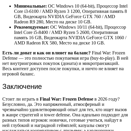
Минимальные:
ОС Windows 10 (64-bit), Процессор Intel
Core i3-6100 / AMD Ryzen 3 1200, Оперативная память 8
GB, Видеокарта NVIDIA GeForce GTX 760 / AMD
Radeon R9 280, Место на диске 10 GB.
Рекомендуемые:
ОС Windows 10/11 (64-bit), Процессор
Intel Core i5-8400 / AMD Ryzen 5 2600, Оперативная
память 16 GB, Видеокарта NVIDIA GeForce GTX 1060 /
AMD Radeon RX 580, Место на диске 10 GB.
Есть ли донат и как он влияет на баланс?
Final War: Frozen
Defense — это полностью покупаемая игра (buy-to-play). В ней
нет внутриигровых покупок (доната) и микротранзакций.
Весь контент доступен после покупки, и ничто не влияет на
игровой баланс.
Заключение
Стоит ли играть в
Final War: Frozen Defense
в 2026 году?
Безусловно, да. Это напряженный, атмосферный и
чрезвычайно удовлетворяющий опыт для тех, кто ищет вызов
в жанре стратегий и tower defense. Она идеально подходит для
разных типов игроков: новички, готовые учиться, найдут в
ней глубокий и наградной геймплей; казуалы смогут
наслаждаться кооперативом с друзьями; а хардкорщики