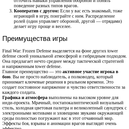
отточить навыки управления обороной и понять
поведение разных типов врагов.
Кооператив с другом:
Если у вас есть знакомый, тоже
играющий в игру, поиграйте с ним. Распределение
ролей (один управляет обороной, другой — отрядами)
делает игру проще и веселее.
Преимущества игры
Final War: Frozen Defense выделяется на фоне других tower
defense своей уникальной атмосферой и гибридным подходом.
Она предлагает нечто среднее между тактической стратегией
и напряженным tower defense.
Главное преимущество — это
активное участие игрока в
бою
. Вы не просто наблюдатель, а полководец, который
принимает ключевые решения в реальном времени. Это
создает постоянное напряжение и чувство ответственности за
каждого солдата.
Графика и атмосфера
выполнены на высоком уровне для
инди-проекта. Мрачный, постапокалиптический визуальный
стиль, холодная цветовая палитра и великолепный саундтрек с
электронными мотивами и зловещими звуками окружающей
среды полностью погружают вас в этот отчаянный мир.
Эффекты боя, взрывы и анимации врагов выглядят очень
эффектно.