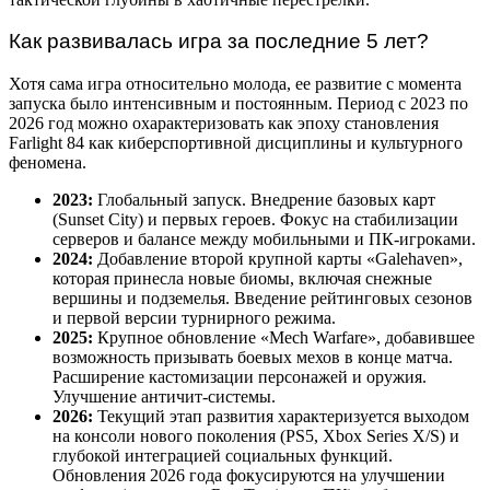
Как развивалась игра за последние 5 лет?
Хотя сама игра относительно молода, ее развитие с момента
запуска было интенсивным и постоянным. Период с 2023 по
2026 год можно охарактеризовать как эпоху становления
Farlight 84 как киберспортивной дисциплины и культурного
феномена.
2023:
Глобальный запуск. Внедрение базовых карт
(Sunset City) и первых героев. Фокус на стабилизации
серверов и балансе между мобильными и ПК-игроками.
2024:
Добавление второй крупной карты «Galehaven»,
которая принесла новые биомы, включая снежные
вершины и подземелья. Введение рейтинговых сезонов
и первой версии турнирного режима.
2025:
Крупное обновление «Mech Warfare», добавившее
возможность призывать боевых мехов в конце матча.
Расширение кастомизации персонажей и оружия.
Улучшение античит-системы.
2026:
Текущий этап развития характеризуется выходом
на консоли нового поколения (PS5, Xbox Series X/S) и
глубокой интеграцией социальных функций.
Обновления 2026 года фокусируются на улучшении