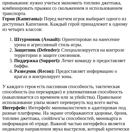
привыкания: нужно учиться экономить топливо джетпака,
комбинировать прыжки со скольжением и использованием
транспорта.
Герои (Капитаны):
Перед матчем игрок выбирает одного из
доступных Капитанов. Каждый герой принадлежит к одному
из четырех классов:
Штурмовик (Assault):
Ориентирован на нанесение
урона и агрессивный стиль игры.
Защитник (Defender):
Специализируется на контроле
территории и защите союзников.
Поддержка (Support):
Лечит команду и предоставляет
баффы.
Разведчик (Recon):
Предоставляет информацию о
врагах и контролирует зоны.
У каждого героя есть пассивная способность, тактическая
способность (на перезарядке) и ультимативная способность
(накапливается со временем или за убийства). Правильное
использование ульты может перевернуть ход всего матча.
Интерфейс:
Интерфейс минималистичен и адаптирован под
разные платформы. На экране отображаются здоровье, броня,
топливо джетпака, cooldown’ы способностей, миникарта и
информация об отряде. Важной частью интерфейса является
индикатор направления звука выстрелов, который критически