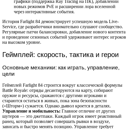
графики (поддержка Ray Tracing на ПК), добавлении
новых режимов PvE и расширении лора вселенной
через интерактивные события.
История Farlight 84 демонстрирует успешную модель Live-
Service, где разработчики внимательно слушают сообщество.
Регулярные патчи балансировки, добавление нового контента
и проведение сезонных событий удерживают интерес игроков
на высоком уровне.
Геймплей: скорость, тактика и герои
Основные механики: как играть, управление,
цели
Геймплей Farlight 84 строится вокруг классической формулы
Battle Royale: отряды десантируются на карту, собирают
оружие и ресурсы, сражаются с другими игроками и
стараются остаться в живых, пока зона безопасности
(«Шторм») сужается. Однако дьявол кроется в деталях.
Управление и мобильность:
Главное отличие от других
шутеров — это джетпаки. Каждый игрок имеет реактивный
ранец, который позволяет совершать рывки в воздухе,
зависать и быстро менять позицию. Управление требует