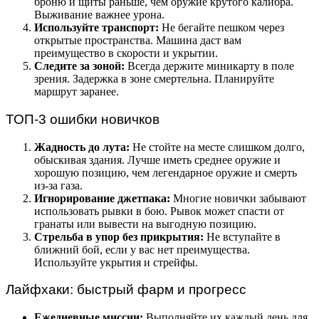
броню и щиты раньше, чем оружие крутого калибра.
Выживание важнее урона.
Используйте транспорт:
Не бегайте пешком через
открытые пространства. Машина даст вам
преимущество в скорости и укрытии.
Следите за зоной:
Всегда держите миникарту в поле
зрения. Задержка в зоне смертельна. Планируйте
маршрут заранее.
ТОП-3 ошибки новичков
Жадность до лута:
Не стойте на месте слишком долго,
обыскивая здания. Лучше иметь среднее оружие и
хорошую позицию, чем легендарное оружие и смерть
из-за газа.
Игнорирование джетпака:
Многие новички забывают
использовать рывки в бою. Рывок может спасти от
гранаты или вывести на выгодную позицию.
Стрельба в упор без прикрытия:
Не вступайте в
ближний бой, если у вас нет преимущества.
Используйте укрытия и стрейфы.
Лайфхаки: быстрый фарм и прогресс
Ежедневные миссии:
Выполняйте их каждый день для