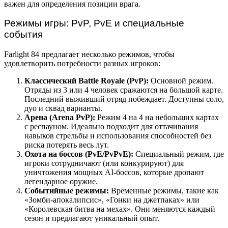
важен для определения позиции врага.
Режимы игры: PvP, PvE и специальные
события
Farlight 84 предлагает несколько режимов, чтобы
удовлетворить потребности разных игроков:
Классический Battle Royale (PvP):
Основной режим.
Отряды из 3 или 4 человек сражаются на большой карте.
Последний выживший отряд побеждает. Доступны соло,
дуо и сквад варианты.
Арена (Arena PvP):
Режим 4 на 4 на небольших картах
с респауном. Идеально подходит для оттачивания
навыков стрельбы и использования способностей без
риска потерять весь лут.
Охота на боссов (PvE/PvPvE):
Специальный режим, где
игроки сотрудничают (или конкурируют) для
уничтожения мощных AI-боссов, которые дропают
легендарное оружие.
Событийные режимы:
Временные режимы, такие как
«Зомби-апокалипсис», «Гонки на джетпаках» или
«Королевская битва на мехах». Они меняются каждый
сезон и предлагают уникальный опыт.