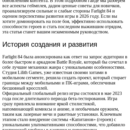
обновлениям контента. В этом подробном гайде мы разберем
все аспекты геймплея, дадим ценные советы для новичков,
проанализируем сильные и слабые стороны Farlight 84 и
оценим перспективы развития игры в 2026 году. Если вы
хотите доминировать на поле боя, эффективно использовать
способности героев и стать последним выжившим отрядом,
эта статья станет вашим незаменимым руководством.
История создания и развития
Farlight 84 была анонсирована как ответ на запрос аудитории в
более быстром и аркадном Battle Royale, который бы сочетал в
себе лучшие механики жанра с уникальными особенностями.
Студия Lilith Games, уже известная своими хитами в
мобильном сегменте, решила создать проект, который стирает
границы между мобильными и ПК-играми, обеспечивая
бесшовный кроссплей.
Официальный глобальный релиз игры состоялся в мае 2023
года после длительного периода бета-тестирования. Игра
сразу привлекла внимание яркой стилистикой,
напоминающей комиксы и аниме, и необычным оружием,
таким как лазерные мечи и ракетные установки. Ключевым
этапом стало внедрение системы «Капитанов» (героев) с
уникальными ультимативными способностями, что добавило
тактической глубины в хаотичные перестрелки.