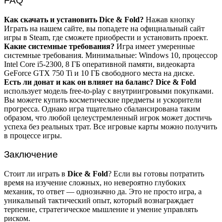
FAQ
Как скачать и установить Dice & Fold?
Нажав кнопку
Играть на нашем сайте, вы попадете на официальный сайт
игры в Steam, где сможете приобрести и установить проект.
Какие системные требования?
Игра имеет умеренные
системные требования. Минимальные: Windows 10, процессор
Intel Core i5-2300, 8 ГБ оперативной памяти, видеокарта
GeForce GTX 750 Ti и 10 ГБ свободного места на диске.
Есть ли донат и как он влияет на баланс?
Dice & Fold
использует модель free-to-play с внутриигровыми покупками.
Вы можете купить косметические предметы и ускорители
прогресса. Однако игра тщательно сбалансирована таким
образом, что любой целеустремленный игрок может достичь
успеха без реальных трат. Все игровые карты можно получить
в процессе игры.
Заключение
Стоит ли играть в
Dice & Fold
? Если вы готовы потратить
время на изучение сложных, но невероятно глубоких
механик, то ответ — однозначно да. Это не просто игра, а
уникальный тактический опыт, который вознаграждает
терпение, стратегическое мышление и умение управлять
риском.