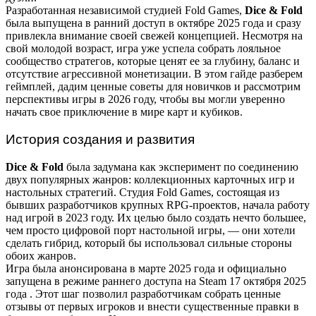
Разработанная независимой студией Fold Games,
Dice & Fold
была выпущена в ранний доступ в октябре 2025 года и сразу
привлекла внимание своей свежей концепцией. Несмотря на
свой молодой возраст, игра уже успела собрать лояльное
сообщество стратегов, которые ценят ее за глубину, баланс и
отсутствие агрессивной монетизации. В этом гайде разберем
геймплей, дадим ценные советы для новичков и рассмотрим
перспективы игры в 2026 году, чтобы вы могли уверенно
начать свое приключение в мире карт и кубиков.
История создания и развития
Dice & Fold
была задумана как эксперимент по соединению
двух популярных жанров: коллекционных карточных игр и
настольных стратегий. Студия Fold Games, состоящая из
бывших разработчиков крупных RPG-проектов, начала работу
над игрой в 2023 году. Их целью было создать нечто большее,
чем просто цифровой порт настольной игры, — они хотели
сделать гибрид, который бы использовал сильные стороны
обоих жанров.
Игра была анонсирована в марте 2025 года и официально
запущена в режиме раннего доступа на Steam 17 октября 2025
года
. Этот шаг позволил разработчикам собрать ценные
отзывы от первых игроков и внести существенные правки в