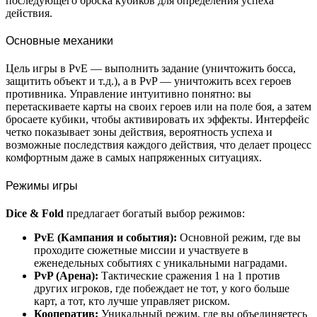
последующего броска кубиков для определения успеха
действия.
Основные механики
Цель игры в PvE — выполнить задание (уничтожить босса,
защитить объект и т.д.), а в PvP — уничтожить всех героев
противника. Управление интуитивно понятно: вы
перетаскиваете карты на своих героев или на поле боя, а затем
бросаете кубики, чтобы активировать их эффекты. Интерфейс
четко показывает зоны действия, вероятность успеха и
возможные последствия каждого действия, что делает процесс
комфортным даже в самых напряженных ситуациях.
Режимы игры
Dice & Fold
предлагает богатый выбор режимов:
PvE (Кампания и события):
Основной режим, где вы
проходите сюжетные миссии и участвуете в
еженедельных событиях с уникальными наградами.
PvP (Арена):
Тактические сражения 1 на 1 против
других игроков, где побеждает не тот, у кого больше
карт, а тот, кто лучше управляет риском.
Кооператив:
Уникальный режим, где вы объединяетесь