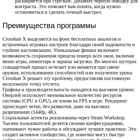
расширяется при стрельбе. Добавьте черную обводку для
контраста. Это поможет вам понять, когда нужно
остановиться и сделать точный выстрел.
Преимущества программы
Crosshair X выделяется на фоне бесплатных аналогов и
встроенных игровых настроек благодаря своей надежности и
глубине кастомизации. Уникальные фишки включают
возможность сохранения прицела поверх всех окон, включая
меню игры, инвентарь и экраны загрузки. Во многих шутерах
стандартный прицел исчезает или меняется при смене
оружия, использовании способностей или получении урона.
Crosshair X решает эту проблему, предоставляя постоянную
визуальную точку отсчета.
Графика и производительность находятся на высоком уровне.
Оверлей использует минимальное количество ресурсов
системы (CPU и GPU), не влияя на FPS в игре. Рендеринг
происходит четко, без размытия, даже на высоких
разрешениях (1440p, 4K).
Социальные аспекты реализованы через Steam Workshop.
Тысячи пользователей делятся своими конфигурациями,
оценивают чужие работы и обсуждают лучшие практики. Это
создает активное сообщество, где новички могут быстро