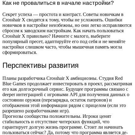
Как не провалиться в начале настройки?
Секрет успеха — простота и контраст. Советы новичкам в
Crosshair X сводятся к тому, чтобы не усложнять. Ошибки
новичков в настройке неизбежны, но они легко исправляются
сбросом к заводским настройкам. Как начать пользоваться
Crosshair X правильно? Начните с малого, выберите
популярный пресет, адаптируйте его под себя и не меняйте
настройки слишком часто, чтобы мышечная память могла
сформироваться.
Перспективы развития
Планы разработчика Crosshair X амбициозны. Студия Red
Blue Games продолжает инвестировать в проект, рассматривая
его как долгосрочный сервис. Будущее программы связано с
deeper интеграцией с игровыми API для получения данных о
состоянии оружия (перезарядка, остаток патронов) и
отображения этой информации рядом с прицелом (если это
разрешено разработчиками игр).
Прогнозы сообщества положительны. Игроки ценят
стабильность и отсутствие читерских функций, что
гарантирует долгую жизнь программе. Стоит ли начинать
пользоваться сейчас? Да, потому что программа является де-