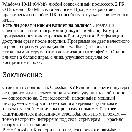
Windows 10/11 (64-bit), любой современный процессор, 2 ГБ
ОЗУ, около 100 МБ места на диске. Программа работает
практически на любом ПК, способном запускать современные
игры.
Есть ли донат и как он влияет на баланс?
Crosshair X
является платной программой (покупка в Steam). Внутри
программы нет микротранзакций или доната. Все функции
доступны сразу после покупки. Программа не дает нечестного
игрового преимущества (aimbot, wallhack) и считается
легальным инструментом кастомизации интерфейса. Она не
влияет на баланс игры, а лишь улучшает визуальное
восприятие игрока.
Заключение
Стоит ли использовать Crosshair X? Если вы играете в шутеры
от первого или третьего лица и хотите улучшить свой прицел
— однозначно да. Это недорогой, надежный и мощный
инструмент, который станет вашим верным спутником в
тысячах матчей. Новичкам программа поможет быстрее
адаптироваться к механикам стрельбы, опытным игрокам —
тонко настроить интерфейс под себя, стримерам — красиво
оформить трансляцию.
Все о Crosshair X говорит в пользу того, что это must-have