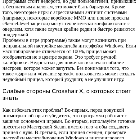
Программа стоит недорого, но для пользователей, привыкших
к бесплатным аналогам, это может быть барьером. Кроме
того, некоторые игры с агрессивными античит-системами
(например, некоторые корейские MMO или новые проекты
с/kernel-level защитой) могут теоретически конфликтовать с
оверлеем, хотя такие случаи крайне редки и быстро решаются
поддержкой.
Проблемы в игре (программе) также могут возникать при
неправильной настройке масштаба интерфейса Windows. Если
масштабирование отличается от 100%, прицел может
отображаться не в центре экрана. Это требует ручной
калибровки. Недостатки для новичков включают обилие
настроек, которое может запутать. Без понимания того, что
такое «gap» или «dynamic spread», пользователь может создать
неудобный прицел, который ухудшит, а не улучшит игру.
Слабые стороны Crosshair X, о которых стоит
знать
Как избежать этих проблем? Во-первых, перед покупкой
посмотрите обзоры и убедитесь, что программа работает с
вашими основными играми. Во-вторых, используйте готовые
пресеты из Мастерской Steam, вместо того чтобы создавать
прицел с нуля. В-третьих, если прицел смещен, проверьте
настройки масштабирования Windows и внутриигрового