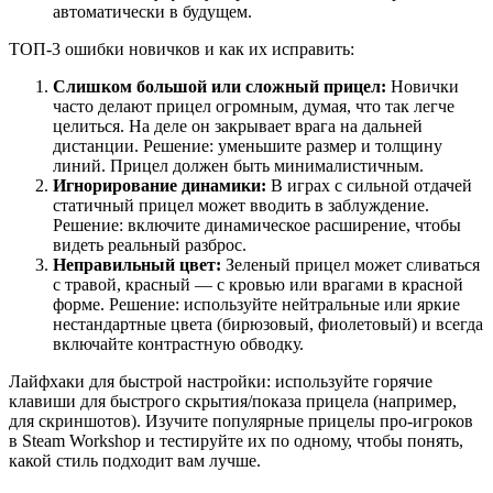
автоматически в будущем.
ТОП-3 ошибки новичков и как их исправить:
Слишком большой или сложный прицел:
Новички
часто делают прицел огромным, думая, что так легче
целиться. На деле он закрывает врага на дальней
дистанции. Решение: уменьшите размер и толщину
линий. Прицел должен быть минималистичным.
Игнорирование динамики:
В играх с сильной отдачей
статичный прицел может вводить в заблуждение.
Решение: включите динамическое расширение, чтобы
видеть реальный разброс.
Неправильный цвет:
Зеленый прицел может сливаться
с травой, красный — с кровью или врагами в красной
форме. Решение: используйте нейтральные или яркие
нестандартные цвета (бирюзовый, фиолетовый) и всегда
включайте контрастную обводку.
Лайфхаки для быстрой настройки: используйте горячие
клавиши для быстрого скрытия/показа прицела (например,
для скриншотов). Изучите популярные прицелы про-игроков
в Steam Workshop и тестируйте их по одному, чтобы понять,
какой стиль подходит вам лучше.