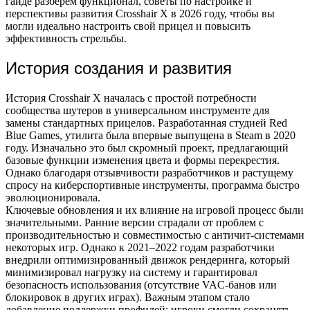
гайде разберем функционал, советы по настройке и
перспективы развития Crosshair X в 2026 году, чтобы вы
могли идеально настроить свой прицел и повысить
эффективность стрельбы.
История создания и развития
История Crosshair X началась с простой потребности
сообщества шутеров в универсальном инструменте для
замены стандартных прицелов. Разработанная студией Red
Blue Games, утилита была впервые выпущена в Steam в 2020
году. Изначально это был скромный проект, предлагающий
базовые функции изменения цвета и формы перекрестия.
Однако благодаря отзывчивости разработчиков и растущему
спросу на киберспортивные инструменты, программа быстро
эволюционировала.
Ключевые обновления и их влияние на игровой процесс были
значительными. Ранние версии страдали от проблем с
производительностью и совместимостью с античит-системами
некоторых игр. Однако к 2021–2022 годам разработчики
внедрили оптимизированный движок рендеринга, который
минимизировал нагрузку на систему и гарантировал
безопасность использования (отсутствие VAC-банов или
блокировок в других играх). Важным этапом стало
добавление поддержки профилей: игроки смогли сохранять