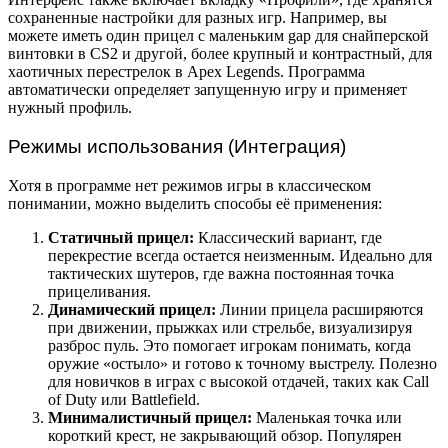
сохраненные настройки для разных игр. Например, вы
можете иметь один прицел с маленьким gap для снайперской
винтовки в CS2 и другой, более крупный и контрастный, для
хаотичных перестрелок в Apex Legends. Программа
автоматически определяет запущенную игру и применяет
нужный профиль.
Режимы использования (Интеграция)
Хотя в программе нет режимов игры в классическом
понимании, можно выделить способы её применения:
Статичный прицел:
Классический вариант, где
перекрестие всегда остается неизменным. Идеально для
тактических шутеров, где важна постоянная точка
прицеливания.
Динамический прицел:
Линии прицела расширяются
при движении, прыжках или стрельбе, визуализируя
разброс пуль. Это помогает игрокам понимать, когда
оружие «остыло» и готово к точному выстрелу. Полезно
для новичков в играх с высокой отдачей, таких как Call
of Duty или Battlefield.
Минималистичный прицел:
Маленькая точка или
короткий крест, не закрывающий обзор. Популярен