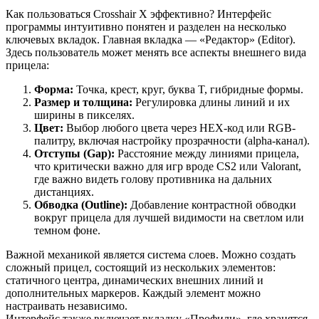
Как пользоваться Crosshair X эффективно? Интерфейс
программы интуитивно понятен и разделен на несколько
ключевых вкладок. Главная вкладка — «Редактор» (Editor).
Здесь пользователь может менять все аспекты внешнего вида
прицела:
Форма:
Точка, крест, круг, буква T, гибридные формы.
Размер и толщина:
Регулировка длины линий и их
ширины в пикселях.
Цвет:
Выбор любого цвета через HEX-код или RGB-
палитру, включая настройку прозрачности (alpha-канал).
Отступы (Gap):
Расстояние между линиями прицела,
что критически важно для игр вроде CS2 или Valorant,
где важно видеть голову противника на дальних
дистанциях.
Обводка (Outline):
Добавление контрастной обводки
вокруг прицела для лучшей видимости на светлом или
темном фоне.
Важной механикой является система слоев. Можно создать
сложный прицел, состоящий из нескольких элементов:
статичного центра, динамических внешних линий и
дополнительных маркеров. Каждый элемент можно
настраивать независимо.
Интерфейс также включает вкладку «Профили», где хранятся