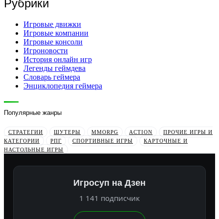
Рубрики
Игровые движки
Игровые компании
Игровые консоли
Игроновости
История онлайн игр
Легенды геймдева
Словарь геймера
Энциклопедия геймера
Популярные жанры
СТРАТЕГИИ
ШУТЕРЫ
MMORPG
ACTION
ПРОЧИЕ ИГРЫ И
КАТЕГОРИИ
РПГ
СПОРТИВНЫЕ ИГРЫ
КАРТОЧНЫЕ И
НАСТОЛЬНЫЕ ИГРЫ
Игросуп на Дзен
1 141 подписчик