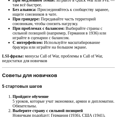
При медленном темпе:
Играйте в Quick War или PvE —
там всё быстрее.
Без альянса:
Присоединяйтесь к сообществу заранее,
ищите союзников в чате.
При гриндере:
Передавайте часть территорий
союзникам, чтобы снизить нагрузку.
При проблемах с балансом:
Выбирайте страны с
сильной позицией (например, Германия в 1936) или
играйте в сценарии с балансом.
С интерфейсом:
Используйте масштабирование
браузера или играйте на большом экране.
LSI-фразы:
минусы Call of War, проблемы в Call of War,
недостатки для новичков
Советы для новичков
5 стартовых шагов
Пройдите обучение
5 уроков, которые учат экономике, армии и дипломатии.
Обязательны.
Выберите страну с сильной позицией
Новичкам подойдут: Германия (1936), США (1941),