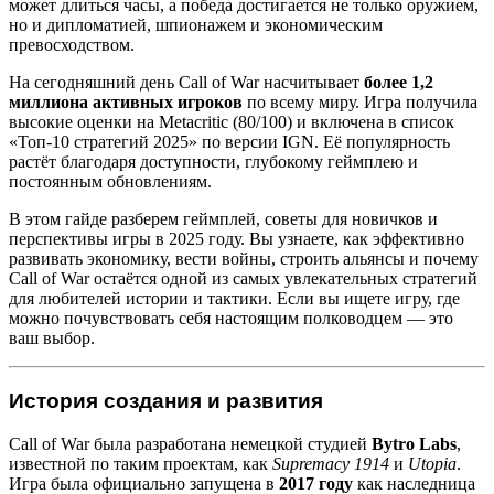
может длиться часы, а победа достигается не только оружием,
но и дипломатией, шпионажем и экономическим
превосходством.
На сегодняшний день Call of War насчитывает
более 1,2
миллиона активных игроков
по всему миру. Игра получила
высокие оценки на Metacritic (80/100) и включена в список
«Топ-10 стратегий 2025» по версии IGN. Её популярность
растёт благодаря доступности, глубокому геймплею и
постоянным обновлениям.
В этом гайде разберем геймплей, советы для новичков и
перспективы игры в 2025 году. Вы узнаете, как эффективно
развивать экономику, вести войны, строить альянсы и почему
Call of War остаётся одной из самых увлекательных стратегий
для любителей истории и тактики. Если вы ищете игру, где
можно почувствовать себя настоящим полководцем — это
ваш выбор.
История создания и развития
Call of War была разработана немецкой студией
Bytro Labs
,
известной по таким проектам, как
Supremacy 1914
и
Utopia
.
Игра была официально запущена в
2017 году
как наследница