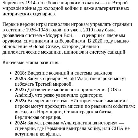
Supremacy 1914, но с более широким охватом — от Второй
мировой войны до холодной войны и даже альтернативных
исторических сценариев.
Первые версии игры позволяли игрокам управлять странами
в сеттинге 1936–1945 годов, но уже к 2019 году была
добавлена система «Модерн Вой» — сценарии с ядерным
оружием, спутниками и кибервойнами. В 2020 году вышло
обновление «Global Crisis», которое добавило
дипломатические механики, шпионаж и систему санкций.
Ключевые этапы развития:
2018:
Введение коалиций и системы альянсов.
2020:
Запуск сценария «Cold War», где игроки могут
избежать Третьей мировой.
2022:
Добавление мобильного приложения (iOS и
Android), что резко увеличило аудиторию.
2023:
Внедрение системы «Исторические кампании» —
игроки могут проходить миссии по реальным событиям:
высадка в Нормандии, Сталинградская битва,
Берлинская операция.
2024:
Запуск режима «Альтернативная история» —
сценарии, где Германия выиграла войну, или США не
вступили в конфликт.