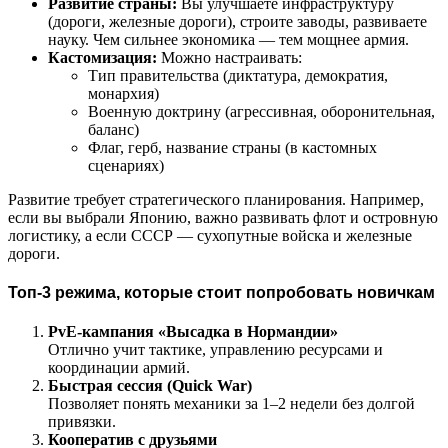
Развитие страны:
Вы улучшаете инфраструктуру
(дороги, железные дороги), строите заводы, развиваете
науку. Чем сильнее экономика — тем мощнее армия.
Кастомизация:
Можно настраивать:
Тип правительства (диктатура, демократия,
монархия)
Военную доктрину (агрессивная, оборонительная,
баланс)
Флаг, герб, название страны (в кастомных
сценариях)
Развитие требует стратегического планирования. Например,
если вы выбрали Японию, важно развивать флот и островную
логистику, а если СССР — сухопутные войска и железные
дороги.
Топ-3 режима, которые стоит попробовать новичкам
PvE-кампания «Высадка в Нормандии»
Отлично учит тактике, управлению ресурсами и
координации армий.
Быстрая сессия (Quick War)
Позволяет понять механики за 1–2 недели без долгой
привязки.
Кооператив с друзьями