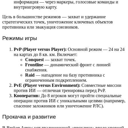
информация — через маркеры, голосовые команды и
внутриигровую карту.
Цель в большинстве режимов — захват и удержание
стратегических точек, уничтожение ключевых объектов
противника или эвакуация союзников.
Режимы игры
PvP (Player versus Player):
Основной режим — 24 на 24
на картах до 8 кв. км. Включает:
Conquest
— захват точек.
Frontline
— динамический фронт с линией
снабжения.
Raid
— нападение на базу противника с
ограниченным подкреплением.
PvE (Player versus Environment):
Совместные миссии
против ИИ — отличная тренировка перед PvP.
Кооператив:
До 8 игроков могут пройти специальные
операции против ИИ с уникальными целями (например,
спасение заложников или уничтожение РЛС).
Прокачка и развитие
В Broken Arrow нет традиционной «прокачки» вроде уровней