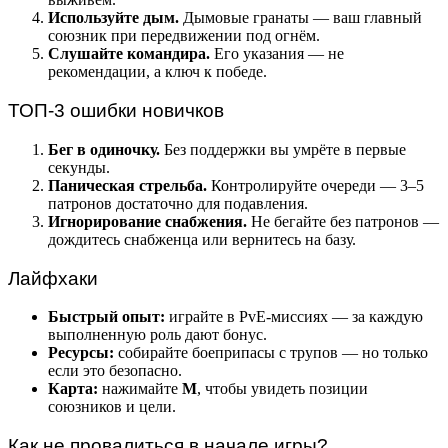
Используйте дым.
Дымовые гранаты — ваш главный
союзник при передвижении под огнём.
Слушайте командира.
Его указания — не
рекомендации, а ключ к победе.
ТОП-3 ошибки новичков
Бег в одиночку.
Без поддержки вы умрёте в первые
секунды.
Паническая стрельба.
Контролируйте очереди — 3–5
патронов достаточно для подавления.
Игнорирование снабжения.
Не бегайте без патронов —
дождитесь снабженца или вернитесь на базу.
Лайфхаки
Быстрый опыт:
играйте в PvE-миссиях — за каждую
выполненную роль дают бонус.
Ресурсы:
собирайте боеприпасы с трупов — но только
если это безопасно.
Карта:
нажимайте
M
, чтобы увидеть позиции
союзников и цели.
Как не провалиться в начале игры?