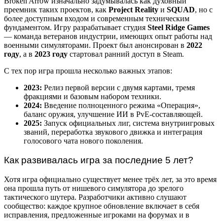
Broken Arrow изначально задумывалась как духовный
преемник таких проектов, как
Project Reality
и
SQUAD
, но с
более доступным входом и современным техническим
фундаментом. Игру разрабатывает студия
Steel Ridge Games
— команда ветеранов индустрии, имеющих опыт работы над
военными симуляторами. Проект был анонсирован в
2022
году
, а в
2023 году
стартовал ранний доступ в Steam.
С тех пор игра прошла несколько важных этапов:
2023:
Релиз первой версии с двумя картами, тремя
фракциями и базовым набором техники.
2024:
Введение полноценного режима «Операция»,
баланс оружия, улучшение ИИ в PvE-составляющей.
2025:
Запуск официальных лиг, система внутриигровых
званий, переработка звукового движка и интеграция
голосового чата нового поколения.
Как развивалась игра за последние 5 лет?
Хотя игра официально существует менее трёх лет, за это время
она прошла путь от нишевого симулятора до зрелого
тактического шутера. Разработчики активно слушают
сообщество: каждое крупное обновление включает в себя
исправления, предложенные игроками на форумах и в