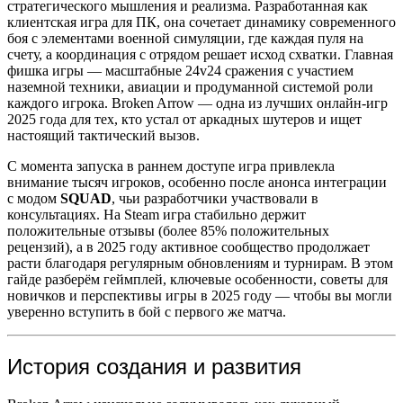
стратегического мышления и реализма. Разработанная как
клиентская игра для ПК, она сочетает динамику современного
боя с элементами военной симуляции, где каждая пуля на
счету, а координация с отрядом решает исход схватки. Главная
фишка игры — масштабные 24v24 сражения с участием
наземной техники, авиации и продуманной системой роли
каждого игрока. Broken Arrow — одна из лучших онлайн-игр
2025 года для тех, кто устал от аркадных шутеров и ищет
настоящий тактический вызов.
С момента запуска в раннем доступе игра привлекла
внимание тысяч игроков, особенно после анонса интеграции
с модом
SQUAD
, чьи разработчики участвовали в
консультациях. На Steam игра стабильно держит
положительные отзывы (более 85% положительных
рецензий), а в 2025 году активное сообщество продолжает
расти благодаря регулярным обновлениям и турнирам. В этом
гайде разберём геймплей, ключевые особенности, советы для
новичков и перспективы игры в 2025 году — чтобы вы могли
уверенно вступить в бой с первого же матча.
История создания и развития