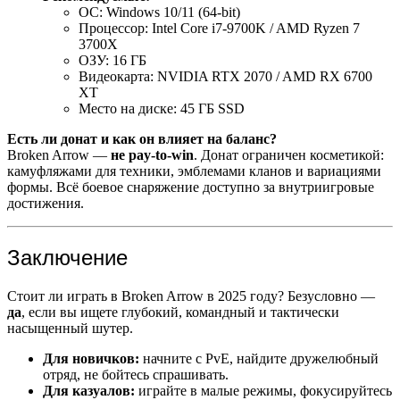
ОС: Windows 10/11 (64-bit)
Процессор: Intel Core i7-9700K / AMD Ryzen 7
3700X
ОЗУ: 16 ГБ
Видеокарта: NVIDIA RTX 2070 / AMD RX 6700
XT
Место на диске: 45 ГБ SSD
Есть ли донат и как он влияет на баланс?
Broken Arrow —
не pay-to-win
. Донат ограничен косметикой:
камуфляжами для техники, эмблемами кланов и вариациями
формы. Всё боевое снаряжение доступно за внутриигровые
достижения.
Заключение
Стоит ли играть в Broken Arrow в 2025 году? Безусловно —
да
, если вы ищете глубокий, командный и тактически
насыщенный шутер.
Для новичков:
начните с PvE, найдите дружелюбный
отряд, не бойтесь спрашивать.
Для казуалов:
играйте в малые режимы, фокусируйтесь