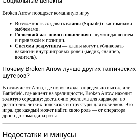
Социальные аспекты
Broken Arrow поощряет командную игру:
Возможность создавать
кланы (Squads)
с кастомными
эмблемами.
Голосовой чат нового поколения
с шумоподавлением
и привязкой к позиции.
Система рекрутинга
— кланы могут публиковать
вакансии внутриигровых ролей (медик, снайпер,
водитель).
Почему Broken Arrow лучше других тактических
шутеров?
В отличие от Arma, где порог входа запредельно высок, или
Battlefield, где акцент на зрелищности, Broken Arrow находит
золотую середину
: достаточно реализма для хардкора, но
достаточно чётких подсказок и структуры для новичков. Это
игра, где каждый может найти свою роль — от оператора
дрона до командира роты.
Недостатки и минусы