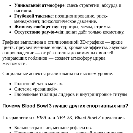
Уникальной атмосфере
: смесь стратегии, абсурда и
насилия.
Глубокой тактике
: позиционирование, риск-
менеджмент, психологическое давление.
Живому сообществу
: турниры, мемы, стримы.
Отсутствию pay-to-win
: донат даёт только косметику.
Графика выполнена в стилизованной 3D-графике — яркие
цвета, преувеличенные модели, кровавые эффекты. Звуковое
сопровождение — от рёва толпы до комичных воплей
умирающих гоблинов — создаёт атмосферу цирка
жестокости.
Социальные аспекты реализованы на высшем уровне:
Голосовой чат в матчах.
Система «реваншей».
Глобальные таблицы лидеров и внутриигровые титулы.
Почему Blood Bowl 3 лучше других спортивных игр?
По сравнению с
FIFA
или
NBA 2K
,
Blood Bowl 3
предлагает:
Больше стратегии, меньше рефлексов.
Настоящую вариативность — каждый матч уникален.