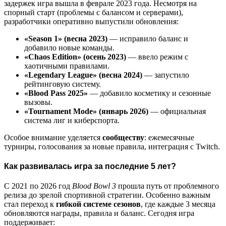
задержек игра вышла в феврале 2023 года. Несмотря на
спорный старт (проблемы с балансом и серверами),
разработчики оперативно выпустили обновления:
«Season 1» (весна 2023)
— исправило баланс и
добавило новые команды.
«Chaos Edition» (осень 2023)
— ввело режим с
хаотичными правилами.
«Legendary League» (весна 2024)
— запустило
рейтинговую систему.
«Blood Pass 2025»
— добавило косметику и сезонные
вызовы.
«Tournament Mode» (январь 2026)
— официальная
система лиг и киберспорта.
Особое внимание уделяется
сообществу
: ежемесячные
турниры, голосования за новые правила, интеграция с Twitch.
Как развивалась игра за последние 5 лет?
С 2021 по 2026 год
Blood Bowl 3
прошла путь от проблемного
релиза до зрелой спортивной стратегии. Особенно важным
стал переход к
гибкой системе сезонов
, где каждые 3 месяца
обновляются награды, правила и баланс. Сегодня игра
поддерживает: