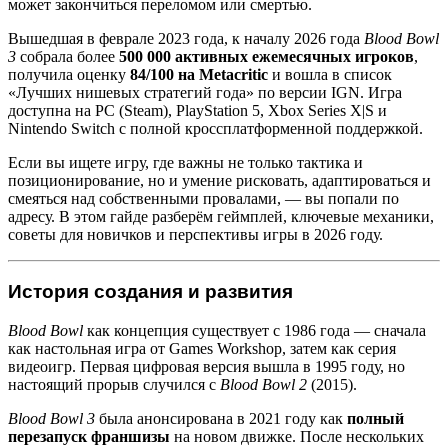
может закончиться переломом или смертью.
Вышедшая в феврале 2023 года, к началу 2026 года
Blood Bowl
3
собрала более
500 000 активных ежемесячных игроков
,
получила оценку
84/100 на Metacritic
и вошла в список
«Лучших нишевых стратегий года» по версии IGN. Игра
доступна на PC (Steam), PlayStation 5, Xbox Series X|S и
Nintendo Switch с полной кроссплатформенной поддержкой.
Если вы ищете игру, где важны не только тактика и
позиционирование, но и умение рисковать, адаптироваться и
смеяться над собственными провалами, — вы попали по
адресу. В этом гайде разберём геймплей, ключевые механики,
советы для новичков и перспективы игры в 2026 году.
История создания и развития
Blood Bowl
как концепция существует с 1986 года — сначала
как настольная игра от Games Workshop, затем как серия
видеоигр. Первая цифровая версия вышла в 1995 году, но
настоящий прорыв случился с
Blood Bowl 2
(2015).
Blood Bowl 3
была анонсирована в 2021 году как
полный
перезапуск франшизы
на новом движке. После нескольких