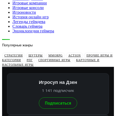
Игровые компании
Игровые консоли
Игроновости
История онлайн игр
Легенды геймдева
Словарь геймера
Энциклопедия геймера
Популярные жанры
СТРАТЕГИИ
ШУТЕРЫ
MMORPG
ACTION
ПРОЧИЕ ИГРЫ И
КАТЕГОРИИ
РПГ
СПОРТИВНЫЕ ИГРЫ
КАРТОЧНЫЕ И
НАСТОЛЬНЫЕ ИГРЫ
Игросуп на Дзен
1 141 подписчик
Подписаться