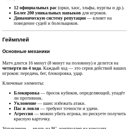
12 официальных рас
(орки, хаос, эльфы, нурглы и др.).
Более 200 уникальных навыков
для игроков.
Динамическую систему репутации
— влияет на
поведение судей и болельщиков.
Геймплей
Основные механики
Матч длится 16 минут (8 минут на половину) и делится на
четверти по 4 хода
. Каждый ход — это серия действий ваших
игроков: передача, бег, блокировка, удар.
Ключевые элементы:
Блокировка
— бросок кубиков, определяющий, упадёт
ли противник.
Уклонение
— шанс избежать атаки.
Пас и ловля
— требуют точности и удачи.
Агрессия
— можно убить игрока, но рискуете получить
красную карточку.
Управление — мышь на PC, контроллер на консолях.