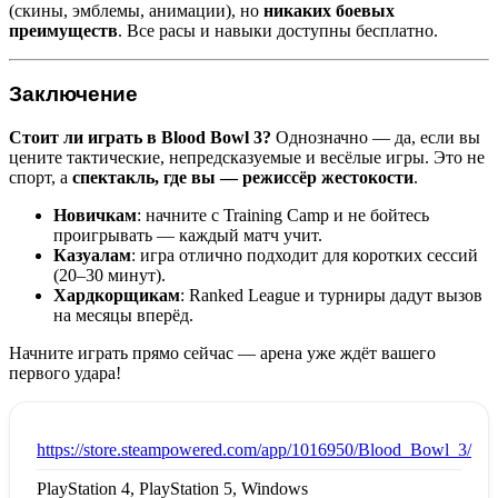
(скины, эмблемы, анимации), но
никаких боевых
преимуществ
. Все расы и навыки доступны бесплатно.
Заключение
Стоит ли играть в Blood Bowl 3?
Однозначно — да, если вы
цените тактические, непредсказуемые и весёлые игры. Это не
спорт, а
спектакль, где вы — режиссёр жестокости
.
Новичкам
: начните с Training Camp и не бойтесь
проигрывать — каждый матч учит.
Казуалам
: игра отлично подходит для коротких сессий
(20–30 минут).
Хардкорщикам
: Ranked League и турниры дадут вызов
на месяцы вперёд.
Начните играть прямо сейчас — арена уже ждёт вашего
первого удара!
:
https://store.steampowered.com/app/1016950/Blood_Bowl_3/
PlayStation 4, PlayStation 5, Windows