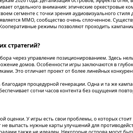
меркам 2026 года. Детализация островов, эффекты огня
ивает отдельного внимания: эпические оркестровые ком
своем сегменте с точки зрения аудиовизуального стиля 
 является MMO, сообщество очень сплоченное. Существ
 Кооперативные режимы позволяют проходить кампании 
гих стратегий?
бора через управление позиционированием. Здесь нельз
ложение домов. Особенности игры заключаются в глубо
ами. Это отличает проект от более линейных конкурент
ь благодаря процедурной генерации. Одна и та же камп
обеспечивает сотни часов контента без ощущения повто
й оценки. У игры есть свои проблемы, о которых стоит
 не выпасть нужные карты улучшений для противодейств
радами также не идеален. Некоторые острова могут бы