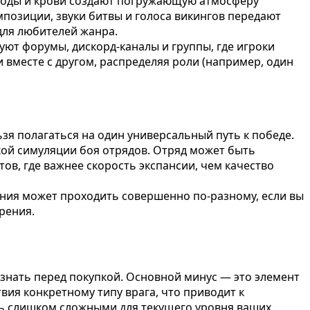
, воды и крови создают погружающую атмосферу
позиции, звуки битвы и голоса викингов передают
для любителей жанра.
уют форумы, дискорд-каналы и группы, где игроки
вместе с другом, распределяя роли (например, один
я полагаться на один универсальный путь к победе.
кой симуляции боя отрядов. Отряд может быть
ов, где важнее скорость экспансии, чем качество
ания может проходить совершенно по-разному, если вы
рения.
 знать перед покупкой. Основной минус — это элемент
ия конкретному типу врага, что приводит к
ть слишком сложными для текущего уровня ваших