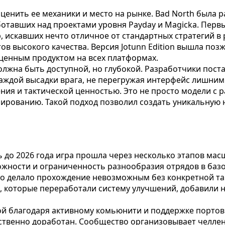
енить ее механики и место на рынке. Bad North была р
отавших над проектами уровня Payday и Magicka. Первый
р, искавших нечто отличное от стандартных стратегий 
ов высокого качества. Версия Jotunn Edition вышла поз
оценным продуктом на всех платформах.
должна быть доступной, но глубокой. Разработчики пос
аждой высадки врага, не перегружая интерфейс лишними
ния и тактической ценностью. Это не просто модели с 
рованию. Такой подход позволил создать уникальную ни
 до 2026 года игра прошла через несколько этапов мас
ложности и ограниченность разнообразия отрядов в баз
то делало прохождение невозможным без конкретной та
, которые переработали систему улучшений, добавили 
альной благодаря активному комьюнити и поддержке пор
ественно доработан. Сообщество организовывает челле