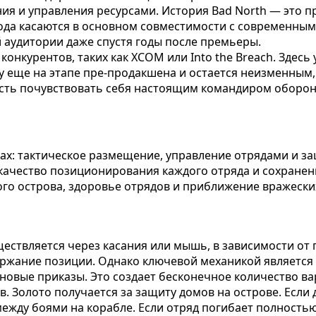
 и управления ресурсами. История Bad North — это пр
 года касаются в основном совместимости с современн
й аудитории даже спустя годы после премьеры.
 конкурентов, таких как XCOM или Into the Breach. Здес
ву еще на этапе пре-продакшена и остается неизменным,
ность почувствовать себя настоящим командиром оборон
итах: тактическое размещение, управление отрядами и за
 качество позиционирования каждого отряда и сохране
ого острова, здоровье отрядов и приближение вражески
существляется через касания или мышь, в зависимости о
держание позиции. Однако ключевой механикой является
новые приказы. Это создает бесконечное количество ва
. Золото получается за защиту домов на острове. Если 
ежду боями на корабле. Если отряд погибает полностью,