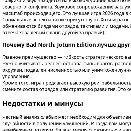
Графика и звук находятся на высоком уровне даже по 
северного конфликта. Звуковое сопровождение заслуж
масштаб происходящего. Это лучшая игра 2026 года в 
Социальные аспекты также присутствуют. Хотя игра не
обмениваются билдами отрядов, тактиками и модами.
отвечает за левый фланг, другой за правый).
Почему Bad North: Jotunn Edition лучше дру
Главное преимущество — гибкость стратегического вы
Нужно учитывать рельеф острова, типы врагов, распо
окружен, подавлен численностью или уничтожен лучник
управления.
Кроме того, игра предлагает высокую реиграбельност
смените состав отрядов или стратегию развития. Это 
Недостатки и минусы
Честный анализ слабых мест необходим для объективно
случайности в получении улучшений. Иногда вам могут
неизбежным потерям. Баланс между сложностью и наг