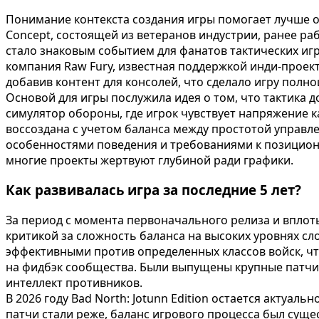
Понимание контекста создания игры помогает лучше оц
Concept, состоящей из ветеранов индустрии, ранее раб
стало знаковым событием для фанатов тактических иг
компания Raw Fury, известная поддержкой инди-проект
добавив контент для консолей, что сделало игру полн
Основой для игры послужила идея о том, что тактика 
симулятор обороны, где игрок чувствует напряжение к
воссоздана с учетом баланса между простотой управле
особенностями поведения и требованиями к позициони
многие проекты жертвуют глубиной ради графики.
Как развивалась игра за последние 5 лет?
За период с момента первоначального релиза и вплоть
критикой за сложность баланса на высоких уровнях с
эффективными против определенных классов войск, ч
на фидбэк сообщества. Были выпущены крупные патчи
интеллект противников.
В 2026 году Bad North: Jotunn Edition остается акту
патчи стали реже, баланс игрового процесса был сущ