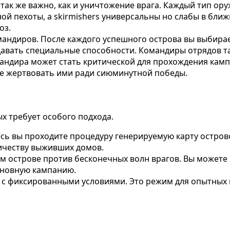
так же важно, как и уничтожение врага. Каждый тип ор
й пехоты, а skirmishers универсальны но слабы в ближ
оз.
андиров. После каждого успешного острова вы выбирае
 давать специальные способности. Командиры отрядов т
мандира может стать критической для прохождения кам
не жертвовать ими ради сиюминутной победы.
х требует особого подхода.
сь вы проходите процедуру генерируемую карту остров
ичеству выживших домов.
 острове против бесконечных волн врагов. Вы можете 
основную кампанию.
с фиксированными условиями. Это режим для опытных 