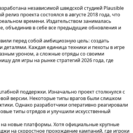
азработана независимой шведской студией Plausible
 релиз проекта состоялся в августе 2018 года, что
в реальном времени. Издательством занималась
же, объединив в себе все предыдущие обновления и
тавили перед собой амбициозную цель: создать
 деталями. Каждая единица техники и пехоты в игре
разным уроном, а сложные отряды со своими
шу для игры на рынке стратегий 2026 года, где
штабной поддержки. Изначально проект столкнулся с
овой версии. Некоторые типы врагов были слишком
ктики. Однако разработчики оперативно реагировали
новые типы отрядов и улучшили искусственный
тов на новые платформы. Хотя официальные крупные
нджи на скоростное прохождение кампаний, где игроки