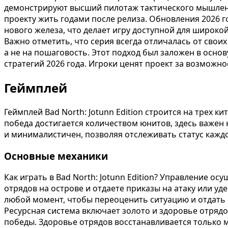
демонстрируют высший пилотаж тактического мышления
проекту жить годами после релиза. Обновления 2026
нового железа, что делает игру доступной для широко
Важно отметить, что серия всегда отличалась от своих
а не на пошаговость. Этот подход был заложен в осно
стратегий 2026 года. Игроки ценят проект за возмож
Геймплей
Геймплей Bad North: Jotunn Edition строится на трех к
победа достигается количеством юнитов, здесь важен
и минималистичен, позволяя отслеживать статус кажд
Основные механики
Как играть в Bad North: Jotunn Edition? Управление о
отрядов на острове и отдаете приказы на атаку или у
любой момент, чтобы переоценить ситуацию и отдать 
Ресурсная система включает золото и здоровье отрядов
победы. Здоровье отрядов восстанавливается только м