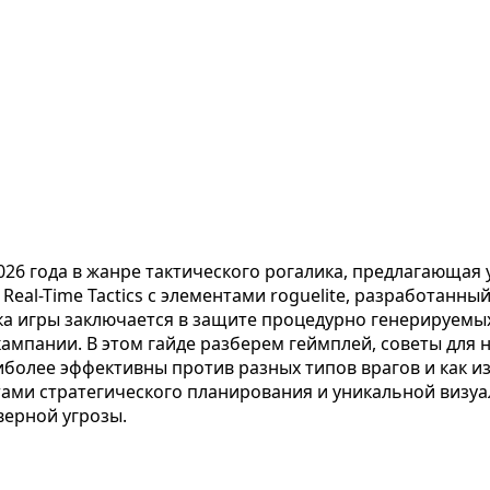
й 2026 года в жанре тактического рогалика, предлагающ
Real-Time Tactics с элементами roguelite, разработанны
а игры заключается в защите процедурно генерируемых 
мпании. В этом гайде разберем геймплей, советы для но
иболее эффективны против разных типов врагов и как и
тами стратегического планирования и уникальной визуа
верной угрозы.