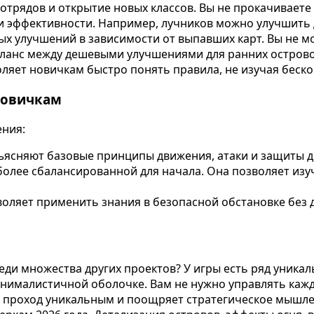
отрядов и открытие новых классов. Вы не прокачиваете 
ни эффективности. Например, лучников можно улучшить 
х улучшений в зависимости от выпавших карт. Вы не мо
ланс между дешевыми улучшениями для ранних островов
оляет новичкам быстро понять правила, не изучая беск
новичкам
ения:
ъясняют базовые принципы движения, атаки и защиты д
олее сбалансированной для начала. Она позволяет изу
оляет применить знания в безопасной обстановке без 
реди множества других проектов? У игры есть ряд уника
минималистичной оболочке. Вам не нужно управлять каж
й проход уникальным и поощряет стратегическое мышле