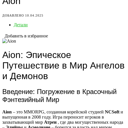
Aion
ДОБАВЛЕНО 10.04.2025
Детали
Добавить в избранное
Aion: Эпическое
Путешествие в Мир Ангелов
и Демонов
Введение: Погружение в Красочный
Фэнтезийный Мир
Aion
– это MMORPG, созданная корейской студией
NCSoft
и
выпущенная в 2008 году. Игра переносит игроков в
захватывающий мир
Атреи
, где два могущественных народа
–
Элийцы
и
Асмодиане
– борются за власть над миром.