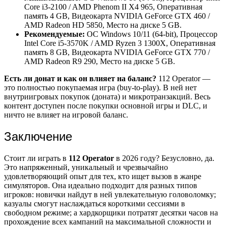
Core i3-2100 / AMD Phenom II X4 965, Оперативная
память 4 GB, Видеокарта NVIDIA GeForce GTX 460 /
AMD Radeon HD 5850, Место на диске 5 GB.
Рекомендуемые:
ОС Windows 10/11 (64-bit), Процессор
Intel Core i5-3570K / AMD Ryzen 3 1300X, Оперативная
память 8 GB, Видеокарта NVIDIA GeForce GTX 770 /
AMD Radeon R9 290, Место на диске 5 GB.
Есть ли донат и как он влияет на баланс?
112 Operator —
это полностью покупаемая игра (buy-to-play). В ней нет
внутриигровых покупок (доната) и микротранзакций. Весь
контент доступен после покупки основной игры и DLC, и
ничто не влияет на игровой баланс.
Заключение
Стоит ли играть в
112 Operator
в 2026 году? Безусловно, да.
Это напряженный, уникальный и чрезвычайно
удовлетворяющий опыт для тех, кто ищет вызов в жанре
симуляторов. Она идеально подходит для разных типов
игроков: новички найдут в ней увлекательную головоломку;
казуалы смогут наслаждаться короткими сессиями в
свободном режиме; а хардкорщики потратят десятки часов на
прохождение всех кампаний на максимальной сложности и