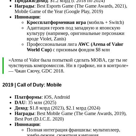
Продажи/доход
: $1.2 млрд (с 2018 по 2024)
Награды
: Best Esports Game (The Game Awards, 2021),
Mobile Game of the Year (Google Play, 2019)
Инновации
:
Кроссплатформенная игра
(мобиль + Switch)
Адаптация героев под западную и японскую
культуру (например, оригинальные персонажи
вроде Violet, Zanis)
Профессиональная лига
AWC (Arena of Valor
World Cup)
с призовым фондом $8 млн
«Arena of Valor была попыткой сделать MOBA, где ты не
чувствуешь компромиссов. Ни в графике, ни в контроле»
— Чжан Сяочу, GDC 2018.
2019 | Call of Duty: Mobile
Платформы
: iOS, Android
DAU
: 35 млн (2025)
Доход
: $1.8 млрд (2023), $2.1 млрд (2024)
Награды
: Best Mobile Game (The Game Awards, 2019),
Best Port (D.I.C.E. 2020)
Инновации
:
Полная интеграция франшизы: мультиплеер,
зомби-режим, сюжетная кампания