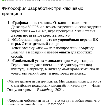
Философия разработки: три ключевых
принципа
«Графика — не главное. Отклик — главное»
Даже при 60 FPS и высоком разрешении, если задержка
управления — 120 мс, игра проиграна. Чжан ставит
латентность
выше качества текстур.
«Мобильная игра — это не упрощённая версия ПК-
игры. Это отдельный жанр»
Успех
Arena of Valor
— не в копировании
League of
Legends
, а в создании
нового опыта
для коротких
сессий.
«Глобальный успех = локализация + адаптация»
Герои, сюжет, даже цвета — всё адаптируется под
культуру. Например, в
Arena of Valor
кровь заменена на
«энергетический свет» в некоторых регионах.
«Мы не делаем игры для Китая. Мы делаем игры для мира
— с китайским подходом к масштабу и качеству» — Чжан
Сяочу, интервью с
Bloomberg
, 2021.
«Хорошая мобильная игра — это когда ты забываешь, что
играешь на телефоне» — GDC 2022.