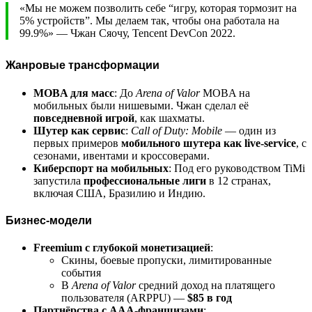
«Мы не можем позволить себе “игру, которая тормозит на
5% устройств”. Мы делаем так, чтобы она работала на
99.9%» — Чжан Сяочу, Tencent DevCon 2022.
Жанровые трансформации
MOBA для масс
: До
Arena of Valor
MOBA на
мобильных были нишевыми. Чжан сделал её
повседневной игрой
, как шахматы.
Шутер как сервис
:
Call of Duty: Mobile
— один из
первых примеров
мобильного шутера как live-service
, с
сезонами, ивентами и кроссоверами.
Киберспорт на мобильных
: Под его руководством TiMi
запустила
профессиональные лиги
в 12 странах,
включая США, Бразилию и Индию.
Бизнес-модели
Freemium с глубокой монетизацией
:
Скины, боевые пропуски, лимитированные
события
В
Arena of Valor
средний доход на платящего
пользователя (ARPPU) —
$85 в год
Партнёрства с AAA-франшизами
: