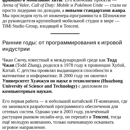
Arena of Valor
,
Call of Duty: Mobile
и
Pokémon Unite
— стали не
просто лидерами по доходам, а
новыми стандартами жанра
.
Мы проследим путь от инженера-программиста в Шэньчжэне
до руководителя крупнейшей мобильной студии в мире —
TiMi Studio Group, входящей в Tencent.
Ранние годы: от программирования к игровой
индустрии
Чжан Сяочу, известный в международной среде как
Тодд
Чжан
(Todd Zhang), родился в 1978 году в провинции Хубэй,
Китай. С детства проявлял выдающиеся способности в
математике и информатике. В 2000 году он окончил
Университет Хуачжун по науке и технологиям (Huazhong
University of Science and Technology)
с дипломом по
компьютерным наукам
.
Его первая работа — в небольшой китайской IT-компании, где
он занимался разработкой программного обеспечения для
сетевых систем. Однако уже в 2003 году, увлечённый
растущим рынком онлайн-игр, он перешёл в
Tencent
, тогда
ещё молодую компанию, только начинавшую осваивать
игровое направление.