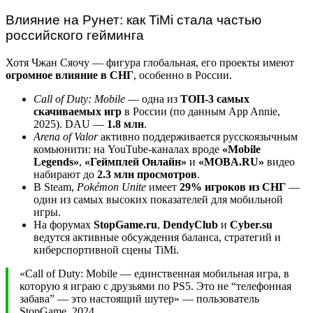
Влияние на Рунет: как TiMi стала частью
российского гейминга
Хотя Чжан Сяочу — фигура глобальная, его проекты имеют
огромное влияние в СНГ
, особенно в России.
Call of Duty: Mobile
— одна из
ТОП-3 самых
скачиваемых игр
в России (по данным App Annie,
2025). DAU —
1.8 млн
.
Arena of Valor
активно поддерживается русскоязычным
комьюнити: на YouTube-каналах вроде
«Mobile
Legends»
,
«Геймплей Онлайн»
и
«MOBA.RU»
видео
набирают до
2.3 млн просмотров
.
В Steam,
Pokémon Unite
имеет
29% игроков из СНГ
—
один из самых высоких показателей для мобильной
игры.
На форумах
StopGame.ru
,
DendyClub
и
Cyber.su
ведутся активные обсуждения баланса, стратегий и
киберспортивной сцены TiMi.
«Call of Duty: Mobile — единственная мобильная игра, в
которую я играю с друзьями по PS5. Это не “телефонная
забава” — это настоящий шутер» — пользователь
StopGame, 2024.