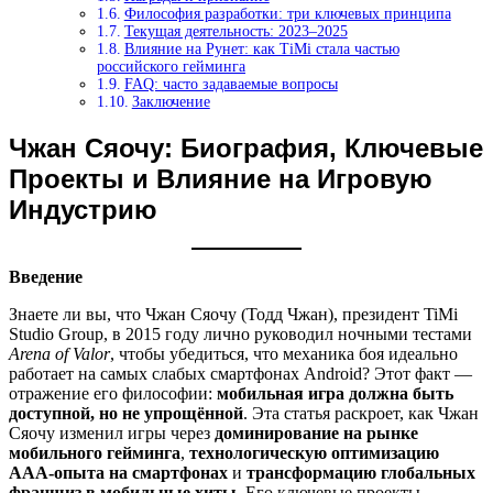
Философия разработки: три ключевых принципа
Текущая деятельность: 2023–2025
Влияние на Рунет: как TiMi стала частью
российского гейминга
FAQ: часто задаваемые вопросы
Заключение
Чжан Сяочу: Биография, Ключевые
Проекты и Влияние на Игровую
Индустрию
Введение
Знаете ли вы, что Чжан Сяочу (Тодд Чжан), президент TiMi
Studio Group, в 2015 году лично руководил ночными тестами
Arena of Valor
, чтобы убедиться, что механика боя идеально
работает на самых слабых смартфонах Android? Этот факт —
отражение его философии:
мобильная игра должна быть
доступной, но не упрощённой
. Эта статья раскроет, как Чжан
Сяочу изменил игры через
доминирование на рынке
мобильного гейминга
,
технологическую оптимизацию
AAA-опыта на смартфонах
и
трансформацию глобальных
франшиз в мобильные хиты
. Его ключевые проекты —