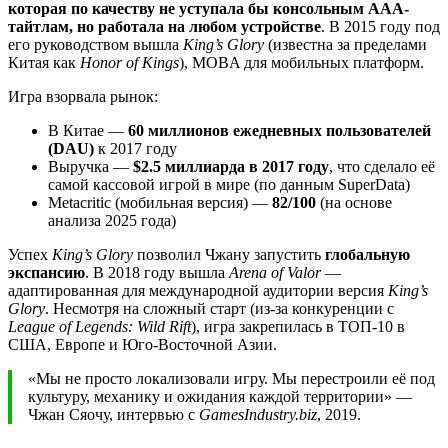
которая по качеству не уступала бы консольным AAA-
тайтлам, но работала на любом устройстве
. В 2015 году под
его руководством вышла
King’s Glory
(известна за пределами
Китая как
Honor of Kings
), MOBA для мобильных платформ.
Игра взорвала рынок:
В Китае —
60 миллионов ежедневных пользователей
(DAU)
к 2017 году
Выручка —
$2.5 миллиарда в 2017 году
, что сделало её
самой кассовой игрой в мире (по данным SuperData)
Metacritic (мобильная версия) —
82/100
(на основе
анализа 2025 года)
Успех
King’s Glory
позволил Чжану запустить
глобальную
экспансию
. В 2018 году вышла
Arena of Valor
—
адаптированная для международной аудитории версия
King’s
Glory
. Несмотря на сложный старт (из-за конкуренции с
League of Legends: Wild Rift
), игра закрепилась в ТОП-10 в
США, Европе и Юго-Восточной Азии.
«Мы не просто локализовали игру. Мы перестроили её под
культуру, механику и ожидания каждой территории» —
Чжан Сяочу, интервью с
GamesIndustry.biz
, 2019.