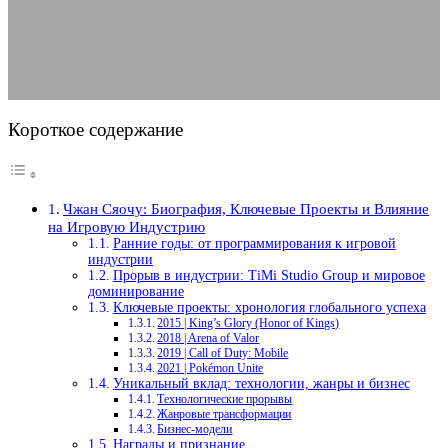
11.08.2025
АВТОР ANA_EDITOR
КОММЕНТАРИЕВ НЕТ
Короткое содержание
Чжан Сяочу: Биография, Ключевые Проекты и Влияние
на Игровую Индустрию
Ранние годы: от программирования к игровой
индустрии
Прорыв в индустрии: TiMi Studio Group и мировое
доминирование
Ключевые проекты: хронология глобального успеха
2015 | King’s Glory (Honor of Kings)
2018 | Arena of Valor
2019 | Call of Duty: Mobile
2021 | Pokémon Unite
Уникальный вклад: технологии, жанры и бизнес
Технологические прорывы
Жанровые трансформации
Бизнес-модели
Награды и признание