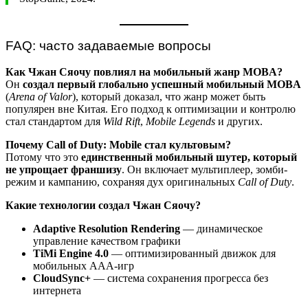
FAQ: часто задаваемые вопросы
Как Чжан Сяочу повлиял на мобильный жанр MOBA?
Он
создал первый глобально успешный мобильный MOBA
(
Arena of Valor
), который доказал, что жанр может быть
популярен вне Китая. Его подход к оптимизации и контролю
стал стандартом для
Wild Rift
,
Mobile Legends
и других.
Почему Call of Duty: Mobile стал культовым?
Потому что это
единственный мобильный шутер, который
не упрощает франшизу
. Он включает мультиплеер, зомби-
режим и кампанию, сохраняя дух оригинальных
Call of Duty
.
Какие технологии создал Чжан Сяочу?
Adaptive Resolution Rendering
— динамическое
управление качеством графики
TiMi Engine 4.0
— оптимизированный движок для
мобильных AAA-игр
CloudSync+
— система сохранения прогресса без
интернета