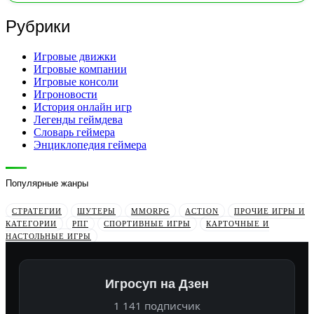
Рубрики
Игровые движки
Игровые компании
Игровые консоли
Игроновости
История онлайн игр
Легенды геймдева
Словарь геймера
Энциклопедия геймера
Популярные жанры
СТРАТЕГИИ
ШУТЕРЫ
MMORPG
ACTION
ПРОЧИЕ ИГРЫ И
КАТЕГОРИИ
РПГ
СПОРТИВНЫЕ ИГРЫ
КАРТОЧНЫЕ И
НАСТОЛЬНЫЕ ИГРЫ
Игросуп на Дзен
1 141 подписчик