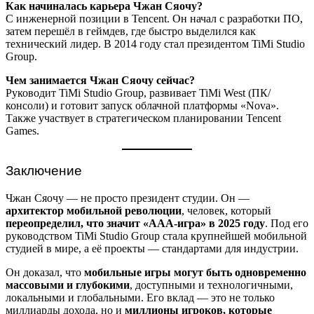
Как начиналась карьера Чжан Сяочу?
С инженерной позиции в Tencent. Он начал с разработки ПО,
затем перешёл в геймдев, где быстро выделился как
технический лидер. В 2014 году стал президентом TiMi Studio
Group.
Чем занимается Чжан Сяочу сейчас?
Руководит TiMi Studio Group, развивает TiMi West (ПК/
консоли) и готовит запуск облачной платформы «Nova».
Также участвует в стратегическом планировании Tencent
Games.
Заключение
Чжан Сяочу — не просто президент студии. Он —
архитектор мобильной революции
, человек, который
переопределил, что значит «AAA-игра» в 2025 году
. Под его
руководством TiMi Studio Group стала крупнейшей мобильной
студией в мире, а её проекты — стандартами для индустрии.
Он доказал, что
мобильные игры могут быть одновременно
массовыми и глубокими
, доступными и технологичными,
локальными и глобальными. Его вклад — это не только
миллиарды дохода, но и
миллионы игроков, которые