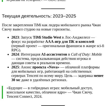
Текущая деятельность: 2023–2025
После закрепления TiMi как лидера мобильного рынка Чжан
Сяочу вывел студию на новые горизонты.
2023
: Запуск
TiMi Studio West
в Лос-Анджелесе —
фокус на разработке
AAA-игр для ПК и консолей
(первый проект — оригинальная франшиза в жанре sci-fi
RPG).
2024
: Интеграция
AI-ассистентов
в
Call of Duty: Mobile
— система, предсказывающая действия игрока и
дающая советы в реальном времени.
2025
: Анонс
проекта «Nova»
— облачной платформы
для мобильных игр, работающей на собственных
серверах Tencent по всему миру. Цель — задержка
менее
30 мс
даже в удалённых регионах.
«Будущее — в гибридных играх: мобильный доступ,
консольное качество, облачное ядро» — Чжан Сяочу,
Tencent Connect, 2024.