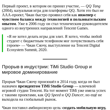
Первый проект, в котором он принял участие, —
QQ Tang
(2004), казуальная игра для платформы QQ. Хотя это был не
AAA-проект, Чжан быстро проявил себя как
инженер с
чувством баланса между технологией и пользовательским
опытом
. Уже в 2006 году он стал техническим руководителем
одного из внутренних направлений Tencent Games.
«Я не хотел делать игры для элит. Я хотел, чтобы любой
студент с бюджетным телефоном мог почувствовать себя
героем» — Чжан Сяочу, выступление на Tencent Digital
Ecosystem Summit, 2020.
Прорыв в индустрии: TiMi Studio Group и
мировое доминирование
Прорыв Чжан Сяочу произошёл в 2014 году, когда он был
назначен
президентом TiMi Studio Group
— ключевой
игровой студии Tencent. На тот момент TiMi уже имела успех
с такими проектами, как
QQ Speed
и
QQ Dancer
, но ещё не
выходила на глобальный рынок.
Чжан поставил амбициозную цель:
создать мобильную игру,