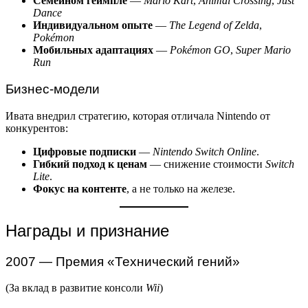
Семейном геймпле
—
Mario Kart
,
Animal Crossing
,
Just
Dance
Индивидуальном опыте
—
The Legend of Zelda
,
Pokémon
Мобильных адаптациях
—
Pokémon GO
,
Super Mario
Run
Бизнес-модели
Ивата внедрил стратегию, которая отличала Nintendo от
конкурентов:
Цифровые подписки
—
Nintendo Switch Online
.
Гибкий подход к ценам
— снижение стоимости
Switch
Lite
.
Фокус на контенте
, а не только на железе.
Награды и признание
2007 — Премия «Технический гений»
(За вклад в развитие консоли
Wii
)