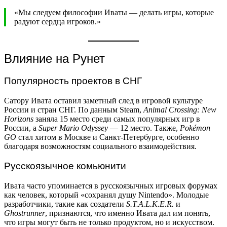
«Мы следуем философии Иваты — делать игры, которые
радуют сердца игроков.»
Влияние на Рунет
Популярность проектов в СНГ
Сатору Ивата оставил заметный след в игровой культуре
России и стран СНГ. По данным Steam,
Animal Crossing: New
Horizons
заняла 15 место среди самых популярных игр в
России, а
Super Mario Odyssey
— 12 место. Также,
Pokémon
GO
стал хитом в Москве и Санкт-Петербурге, особенно
благодаря возможностям социального взаимодействия.
Русскоязычное комьюнити
Ивата часто упоминается в русскоязычных игровых форумах
как человек, который «сохранял душу Nintendo». Молодые
разработчики, такие как создатели
S.T.A.L.K.E.R.
и
Ghostrunner
, признаются, что именно Ивата дал им понять,
что игры могут быть не только продуктом, но и искусством.