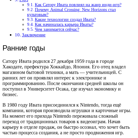
Как Сатору Ивата повлиял на жанр инди-игр?
Почему Animal Crossing: New Horizons стал
культовым?
Какие технологии создал Ивата?
Как начиналась карьера Иваты?
Чем занимается сейчас?
Заключение
Ранние годы
Сатору Ивата родился 27 декабря 1959 года в городе
Хакодате, префектура Хоккайдо, Япония. Его отец владел
магазином бытовой техники, а мать — учительницей. С
ранних лет он проявлял интерес к электронике и
программированию. После окончания средней школы он
поступил в Университет Осака, где изучал экономику и
бизнес.
В 1980 году Ивата присоединился к Nintendo, тогда ещё
компании, которая производила игрушки и карточные игры.
На момент его прихода Nintendo переживала сложный
переход от традиционных товаров к видеоиграм. Начав
карьеру в отделе продаж, он быстро осознал, что хочет быть
частью процесса создания, а не просто продвижения игр.