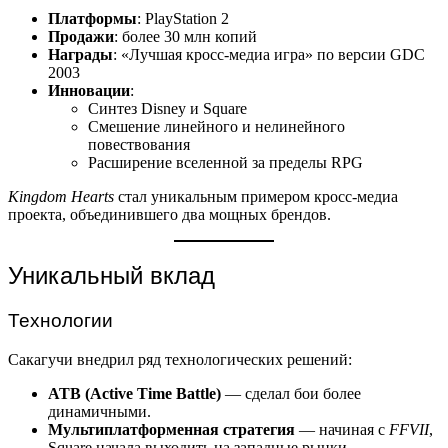
Платформы
: PlayStation 2
Продажи
: более 30 млн копий
Награды
: «Лучшая кросс-медиа игра» по версии GDC
2003
Инновации
:
Синтез Disney и Square
Смешение линейного и нелинейного
повествования
Расширение вселенной за пределы RPG
Kingdom Hearts
стал уникальным примером кросс-медиа
проекта, объединившего два мощных брендов.
Уникальный вклад
Технологии
Сакагучи внедрил ряд технологических решений:
ATB (Active Time Battle)
— сделал бои более
динамичными.
Мультиплатформенная стратегия
— начиная с
FFVII
,
Square начала выходить на западные рынки.