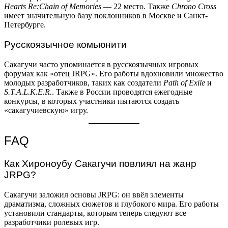
Hearts Re:Chain of Memories
— 22 место. Также
Chrono Cross
имеет значительную базу поклонников в Москве и Санкт-
Петербурге.
Русскоязычное комьюнити
Сакагучи часто упоминается в русскоязычных игровых
форумах как «отец JRPG». Его работы вдохновили множество
молодых разработчиков, таких как создатели
Path of Exile
и
S.T.A.L.K.E.R.
. Также в России проводятся ежегодные
конкурсы, в которых участники пытаются создать
«сакагучиевскую» игру.
FAQ
Как Хироноубу Сакагучи повлиял на жанр
JRPG?
Сакагучи заложил основы JRPG: он ввёл элементы
драматизма, сложных сюжетов и глубокого мира. Его работы
установили стандарты, которым теперь следуют все
разработчики ролевых игр.