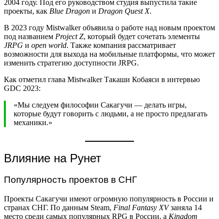
2004 году. Под его руководством студия выпустила такие
проекты, как
Blue Dragon
и
Dragon Quest X
.
В 2023 году Mistwalker объявила о работе над новым проектом
под названием
Project Z
, который будет сочетать элементы
JRPG
и
open world
. Также компания рассматривает
возможности для выхода на мобильные платформы, что может
изменить стратегию доступности JRPG.
Как отметил глава Mistwalker Такаши Кобаяси в интервью
GDC 2023:
«Мы следуем философии Сакагучи — делать игры,
которые будут говорить с людьми, а не просто предлагать
механики.»
Влияние на Рунет
Популярность проектов в СНГ
Проекты Сакагучи имеют огромную популярность в России и
странах СНГ. По данным Steam,
Final Fantasy XV
заняла 14
место среди самых популярных RPG в России, а
Kingdom