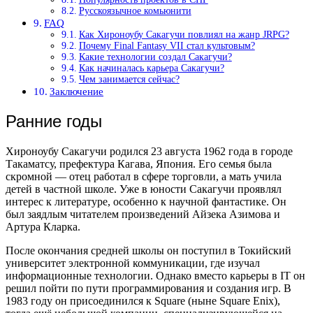
Русскоязычное комьюнити
FAQ
Как Хироноубу Сакагучи повлиял на жанр JRPG?
Почему Final Fantasy VII стал культовым?
Какие технологии создал Сакагучи?
Как начиналась карьера Сакагучи?
Чем занимается сейчас?
Заключение
Ранние годы
Хироноубу Сакагучи родился 23 августа 1962 года в городе
Такаматсу, префектура Кагава, Япония. Его семья была
скромной — отец работал в сфере торговли, а мать учила
детей в частной школе. Уже в юности Сакагучи проявлял
интерес к литературе, особенно к научной фантастике. Он
был заядлым читателем произведений Айзека Азимова и
Артура Кларка.
После окончания средней школы он поступил в Токийский
университет электронной коммуникации, где изучал
информационные технологии. Однако вместо карьеры в IT он
решил пойти по пути программирования и создания игр. В
1983 году он присоединился к Square (ныне Square Enix),