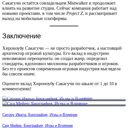
Сакагучи остаётся совладельцем Mistwalker и продолжает
влиять на развитие студии. Сейчас компания работает над
новыми проектами, в том числе
Project Z
, и рассматривает
выход на мобильные платформы.
Заключение
Хироноубу Сакагучи — не просто разработчик, а настоящий
архитектор игровой культуры. Его вклад в индустрию
невозможно переоценить: он создал жанр, определил
стандарты, вдохновил миллионы разработчиков и игроков.
Без его проектов современная игровая индустрия выглядела
бы совсем иначе.
Оцените вклад Хироноубу Сакагучи по шкале от 1 до 10 в
комментариях!
Сатору Ивата: Биография, Игры и Влияние
Сид Мейер: Биография, Игры и Влияние
Сатору Ивата: Биография, Игры и Влияние
Сид Мейер: Биография, Игры и Влияние