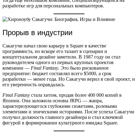
тогда ещё небольшой компании, специализирующейся на
разработке игр для персональных компьютеров.
Прорыв в индустрии
Сакагучи начал свою карьеру в Square в качестве
программиста, но вскоре его талант в сценарии и
концептуальном дизайне заметили. В 1987 году он стал
руководителем одного из первых крупных проектов
компании —
Final Fantasy
. Это было рискованное
предприятие: бюджет составлял всего $5000, а срок
разработки — менее года. Но Сакагучи верил в свой проект, и
его уверенность оправдалась.
Final Fantasy
стала хитом, продав более 400 000 копий в
Японии. Она заложила основы JRPG — жанра,
характеризующегося глубокими сюжетами, ролевыми
элементами и эпическими историями. После успеха Сакагучи
получил должность главного дизайнера и стал ключевой
фигурой в формировании культурного имиджа Square.