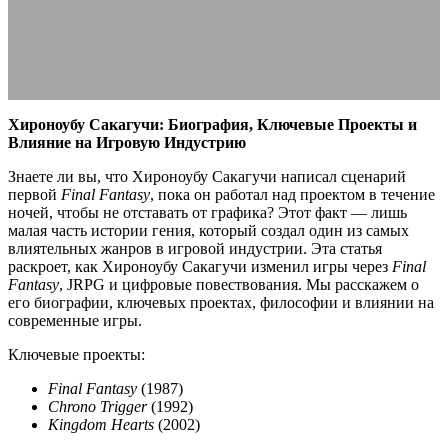
25.07.2025
АВТОР ANA_EDITOR
КОММЕНТАРИЕВ НЕТ
Хироноубу Сакагучи: Биография, Ключевые Проекты и
Влияние на Игровую Индустрию
Знаете ли вы, что Хироноубу Сакагучи написал сценарий
первой
Final Fantasy
, пока он работал над проектом в течение
ночей, чтобы не отставать от графика? Этот факт — лишь
малая часть истории гения, который создал один из самых
влиятельных жанров в игровой индустрии. Эта статья
раскроет, как Хироноубу Сакагучи изменил игры через
Final
Fantasy
, JRPG и цифровые повествования. Мы расскажем о
его биографии, ключевых проектах, философии и влиянии на
современные игры.
Ключевые проекты:
Final Fantasy
(1987)
Chrono Trigger
(1992)
Kingdom Hearts
(2002)