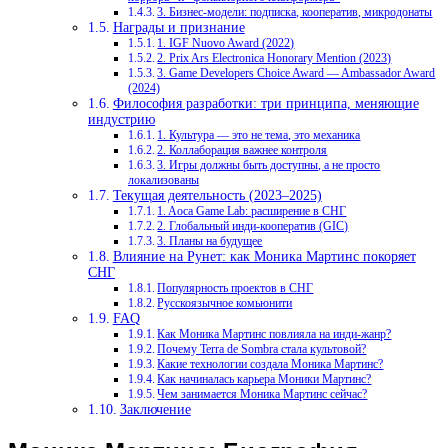
3. Бизнес-модели: подписка, кооператив, микродонаты
Награды и признание
1. IGF Nuovo Award (2022)
2. Prix Ars Electronica Honorary Mention (2023)
3. Game Developers Choice Award — Ambassador Award
(2024)
Философия разработки: три принципа, меняющие
индустрию
1. Культура — это не тема, это механика
2. Коллаборация важнее контроля
3. Игры должны быть доступны, а не просто
локализованы
Текущая деятельность (2023–2025)
1. Aoca Game Lab: расширение в СНГ
2. Глобальный инди-кооператив (GIC)
3. Планы на будущее
Влияние на Рунет: как Моника Мартинс покоряет
СНГ
Популярность проектов в СНГ
Русскоязычное комьюнити
FAQ
Как Моника Мартинс повлияла на инди-жанр?
Почему Terra de Sombra стала культовой?
Какие технологии создала Моника Мартинс?
Как начиналась карьера Моники Мартинс?
Чем занимается Моника Мартинс сейчас?
Заключение