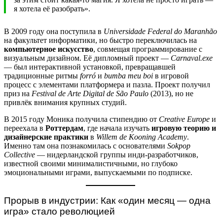
я хотела её разобрать».
В 2009 году она поступила в
Universidade Federal do Maranhão
на факультет информатики, но быстро переключилась на
компьютерное искусство
, совмещая программирование с
визуальным дизайном. Её дипломный проект —
Carnaval.exe
— был интерактивной установкой, превращавшей
традиционные ритмы
forró
и
bumba meu boi
в игровой
процесс с элементами платформера и пазла. Проект получил
приз на
Festival de Arte Digital de São Paulo
(2013), но не
привлёк внимания крупных студий.
В 2015 году Моника получила стипендию от
Creative Europe
и
переехала в
Роттердам
, где начала изучать
игровую теорию и
дизайнерские практики
в
Willem de Kooning Academy
.
Именно там она познакомилась с основателями
Sokpop
Collective
— нидерландской группы инди-разработчиков,
известной своими минималистичными, но глубоко
эмоциональными играми, выпускаемыми по подписке.
Прорыв в индустрии: Как «один месяц — одна
игра» стало революцией