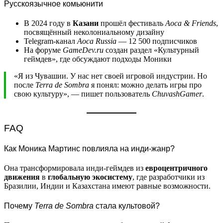
Русскоязычное комьюнити
В 2024 году в
Казани
прошёл фестиваль
Aoca & Friends
,
посвящённый неколониальному дизайну
Telegram-канал
Aoca Russia
— 12 500 подписчиков
На форуме
GameDev.ru
создан раздел «Культурный
геймдев», где обсуждают подходы Моники
«Я из Чувашии. У нас нет своей игровой индустрии. Но
после
Terra de Sombra
я понял: можно делать игры про
свою культуру», — пишет пользователь
ChuvashGamer
.
FAQ
Как Моника Мартинс повлияла на инди-жанр?
Она трансформировала инди-геймдев из
евроцентричного
движения
в
глобальную экосистему
, где разработчики из
Бразилии, Индии и Казахстана имеют равные возможности.
Почему
Terra de Sombra
стала культовой?