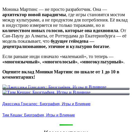
Моника Мартинс — не просто разработчик. Она —
архитектор новой парадигмы
, где игры становятся мостом
между культурами, а не продуктом для потребления. Её вклад
в индустрию измеряется не только тиражами, но и
количеством новых голосов, которые она вдохновила
. От
Сан-Паулу до Алматы, от Роттердама до Екатеринбурга — её
модель показывает, что
будущее геймдева —
децентрализованное, этичное и культурно богатое
.
Если раньше инди означало «маленький», то теперь —
«многоязычный»
,
«многоголосый»
,
«многокультурный»
.
Оцените вклад Моники Мартинс по шкале от 1 до 10 в
комментариях!
Джессика Гонсалес: Биография, Игры и Влияние
Тим Кешан: Биография, Игры и Влияние
Джессика Гонсалес: Биография, Игры и Влияние
Тим Кешан: Биография, Игры и Влияние