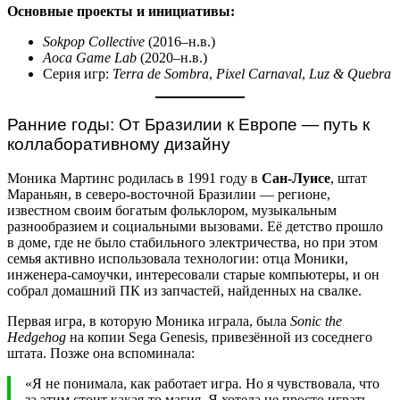
Основные проекты и инициативы:
Sokpop Collective
(2016–н.в.)
Aoca Game Lab
(2020–н.в.)
Серия игр:
Terra de Sombra
,
Pixel Carnaval
,
Luz & Quebra
Ранние годы: От Бразилии к Европе — путь к
коллаборативному дизайну
Моника Мартинс родилась в 1991 году в
Сан-Луисе
, штат
Мараньян, в северо-восточной Бразилии — регионе,
известном своим богатым фольклором, музыкальным
разнообразием и социальными вызовами. Её детство прошло
в доме, где не было стабильного электричества, но при этом
семья активно использовала технологии: отца Моники,
инженера-самоучки, интересовали старые компьютеры, и он
собрал домашний ПК из запчастей, найденных на свалке.
Первая игра, в которую Моника играла, была
Sonic the
Hedgehog
на копии Sega Genesis, привезённой из соседнего
штата. Позже она вспоминала:
«Я не понимала, как работает игра. Но я чувствовала, что
за этим стоит какая-то магия. Я хотела не просто играть —