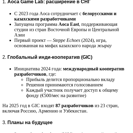
1.
Aoca Game Lab: расширение в СНГ
С 2023 года Aoca сотрудничает с
белорусскими и
казахскими разработчиками
Запущена программа
Aoca East
, поддерживающая
студии из стран Восточной Европы и Центральной
Азии
Первый проект —
Steppe Echoes
(2024), игра,
основанная на мифах казахского народа
жырау
2.
Глобальный инди-кооператив (GIC)
Инициатива 2024 года:
международный кооператив
разработчиков
, где:
Прибыль делится пропорционально вкладу
Решения принимаются голосованием
Каждый участник получает доступ к общему
фонду (€500/мес на развитие)
На 2025 год в GIC входят
87 разработчиков
из 23 стран,
включая Россию, Армению и Узбекистан.
3.
Планы на будущее