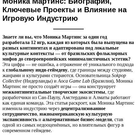
Моника Мартинс: Биография,
Ключевые Проекты и Влияние на
Игровую Индустрию
Знаете ли вы, что Моника Мартинс за один год
разработала 12 игр, каждая из которых была выпущена на
разных континентах и адаптирована под локальные
культурные контексты — от бразильских фольклорных
мифов до североевропейских минималистичных эстетик?
Эта цифра — не ошибка, а отражение её уникального подхода
к
глобальному инди-геймдеву
, где границы между студиями,
жанрами и культурами стираются. Основательница
Sokpop
Collective
(Нидерланды) и
Aoca Game Lab
(Бразилия), Моника
Мартинс не просто создаёт игры — она конструирует
межконтинентальные творческие экосистемы
, где
разработчики из Сан-Паулу, Амстердама и Алматы работают
как единая команда. Эта статья раскроет, как Моника Мартинс
изменила индустрию через
децентрализованное
сотрудничество
,
южноамериканскую культурную
экспансивность
и
альтернативные бизнес-модели
, став
одной из самых недооценённых, но влиятельных фигур в
современном геймдеве.