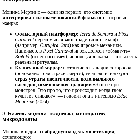
Моника Мартинс — один из первых, кто системно
интегрировал южноамериканский фольклор
в игровые
жанры:
Фольклорный платформер
:
Terra de Sombra
и
Pixel
Carnaval
переосмысливают традиционные мифы
(например,
Curupira
,
Iara
) как игровые механики.
Например, в
Pixel Carnaval
игрок должен «обмануть»
Boitatá
(огненного змея), используя зеркала — отсылку к
реальным ритуалам.
Культурный хоррор
: в отличие от западного хоррора
(основанного на страхе смерти), её игры используют
страх утраты идентичности
,
колониального
наследия
,
исчезновения традиций
.«Это не про
монстров. Это про то, что происходит, когда твою
культуру стирают», — говорит она в интервью
Edge
Magazine
(2024).
3.
Бизнес-модели: подписка, кооператив,
микродонаты
Моника внедрила
гибридную модель монетизации
,
сочетающую: