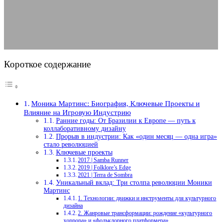
12.08.2025
АВТОР ANA_EDITOR
КОММЕНТАРИЕВ НЕТ
Короткое содержание
Моника Мартинс: Биография, Ключевые Проекты и
Влияние на Игровую Индустрию
Ранние годы: От Бразилии к Европе — путь к
коллаборативному дизайну
Прорыв в индустрии: Как «один месяц — одна игра»
стало революцией
Ключевые проекты
2017 | Samba Runner
2019 | Folklore’s Edge
2021 | Terra de Sombra
Уникальный вклад: Три столпа революции Моники
Мартинс
1. Технологии: движки и инструменты для культурного
дизайна
2. Жанровые трансформации: рождение «культурного
хоррора» и «фольклорного платформера»