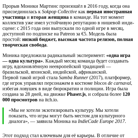
Прорыв Моники Мартинс произошёл в 2016 году, когда она
присоединилась к
Sokpop Collective
как
первая иностранная
участница
и
вторая женщина
в команде. На тот момент
коллектив уже имел устойчивую репутацию в нишевой инди-
сцене: с 2015 года они выпускали по одной игре в месяц,
доступной по подписке на Patreon за €5. Модель была
простой:
низкий бюджет, высокая частота релизов, полная
творческая свобода
.
Моника предложила радикальный эксперимент:
«одна игра
— одна культура»
. Каждый месяц команда будет создавать
игру, вдохновлённую неевропейской традицией —
бразильской, японской, индийской, африканской.
Первой такой игрой стала
Samba Runner
(2017), платформер,
где игрок управлял персонажем в костюме
blocos de carnaval
,
избегая ловушек в виде бюрократии и полиции. Игра была
создана за 28 дней, на движке
Phaser.js
, и собрала более
120
000 просмотров
на itch.io.
«Мы не хотели экзотизировать культуру. Мы хотели
показать, что игры могут быть местом для культурного
диалога», — заявила Моника на
IndieCade Europe 2017
.
Этот подход стал ключевым для её карьеры. В отличие от