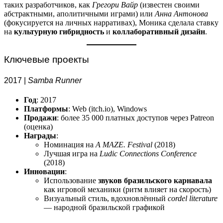
таких разработчиков, как
Грегори Вайр
(известен своими
абстрактными, аполитичными играми) или
Анна Антонова
(фокусируется на личных нарративах), Моника сделала ставку
на
культурную гибридность
и
коллаборативный дизайн
.
Ключевые проекты
2017 |
Samba Runner
Год
: 2017
Платформы
: Web (itch.io), Windows
Продажи
: более 35 000 платных доступов через Patreon
(оценка)
Награды
:
Номинация на
A MAZE. Festival
(2018)
Лучшая игра на
Ludic Connections Conference
(2018)
Инновации
:
Использование
звуков бразильского карнавала
как игровой механики (ритм влияет на скорость)
Визуальный стиль, вдохновлённый
cordel literature
— народной бразильской графикой