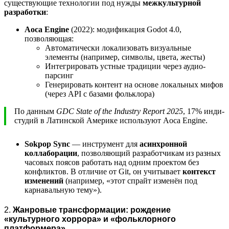
существующие технологии под нужды
межкультурной
разработки
:
Aoca Engine
(2022): модификация Godot 4.0,
позволяющая:
Автоматически локализовать визуальные
элементы (например, символы, цвета, жесты)
Интегрировать устные традиции через аудио-
парсинг
Генерировать контент на основе локальных мифов
(через API с базами фольклора)
По данным
GDC State of the Industry Report 2025
, 17% инди-
студий в Латинской Америке используют Aoca Engine.
Sokpop Sync
— инструмент для
асинхронной
коллаборации
, позволяющий разработчикам из разных
часовых поясов работать над одним проектом без
конфликтов. В отличие от Git, он учитывает
контекст
изменений
(например, «этот спрайт изменён под
карнавальную тему»).
2.
Жанровые трансформации: рождение
«культурного хоррора» и «фольклорного
платформера»