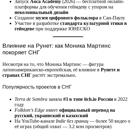
Запуск
Aoca Academy
(2026) — бесплатной онлайн-
платформы для обучения геймдеву с упором на
неколониальный дизайн
Создание
музея цифрового фольклора
в Сан-Паулу
Участие в разработке
стандарта культурной этики в
геймдеве
при поддержке ЮНЕСКО
Влияние на Рунет: как Моника Мартинс
покоряет СНГ
Несмотря на то, что Моника Мартинс — фигура
латиноамериканско-европейская, её влияние в
Рунете и
странах СНГ
растёт экстремально.
Популярность проектов в СНГ
Terra de Sombra
заняла
#3 в топе itch.io России
в 2022
году
Folklore’s Edge
имеет
официальный перевод на
русский, украинский и казахский
На YouTube-канале
Indie без границ
— более 50 видео о
её играх (общий охват — 3.2 млн просмотров)