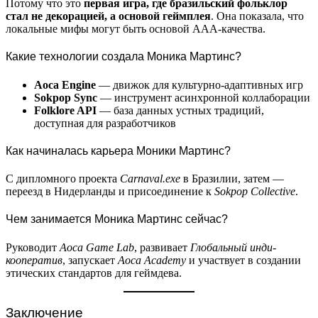
Потому что это
первая игра, где бразильский фольклор
стал не декорацией, а основой геймплея
. Она показала, что
локальные мифы могут быть основой AAA-качества.
Какие технологии создала Моника Мартинс?
Aoca Engine
— движок для культурно-адаптивных игр
Sokpop Sync
— инструмент асинхронной коллаборации
Folklore API
— база данных устных традиций,
доступная для разработчиков
Как начиналась карьера Моники Мартинс?
С дипломного проекта
Carnaval.exe
в Бразилии, затем —
переезд в Нидерланды и присоединение к
Sokpop Collective
.
Чем занимается Моника Мартинс сейчас?
Руководит
Aoca Game Lab
, развивает
Глобальный инди-
кооператив
, запускает
Aoca Academy
и участвует в создании
этических стандартов для геймдева.
Заключение