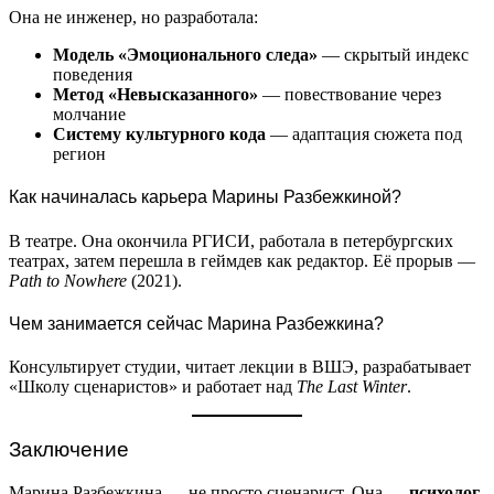
Она не инженер, но разработала:
Модель «Эмоционального следа»
— скрытый индекс
поведения
Метод «Невысказанного»
— повествование через
молчание
Систему культурного кода
— адаптация сюжета под
регион
Как начиналась карьера Марины Разбежкиной?
В театре. Она окончила РГИСИ, работала в петербургских
театрах, затем перешла в геймдев как редактор. Её прорыв —
Path to Nowhere
(2021).
Чем занимается сейчас Марина Разбежкина?
Консультирует студии, читает лекции в ВШЭ, разрабатывает
«Школу сценаристов» и работает над
The Last Winter
.
Заключение
Марина Разбежкина — не просто сценарист. Она —
психолог,