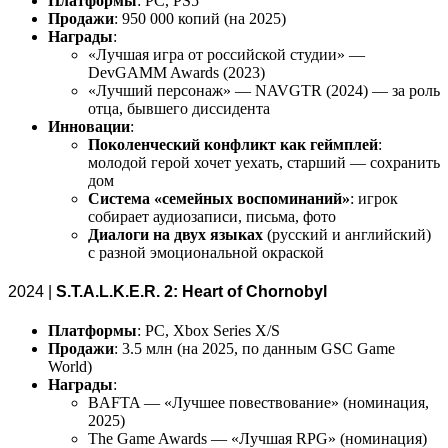
Платформы
: PC, PS5
Продажи
: 950 000 копий (на 2025)
Награды
:
«Лучшая игра от российской студии» —
DevGAMM Awards (2023)
«Лучший персонаж» — NAVGTR (2024) — за роль
отца, бывшего диссидента
Инновации
:
Поколенческий конфликт как геймплей
:
молодой герой хочет уехать, старший — сохранить
дом
Система «семейных воспоминаний»
: игрок
собирает аудиозаписи, письма, фото
Диалоги на двух языках
(русский и английский)
с разной эмоциональной окраской
2024 |
S.T.A.L.K.E.R. 2: Heart of Chornobyl
Платформы
: PC, Xbox Series X/S
Продажи
: 3.5 млн (на 2025, по данным GSC Game
World)
Награды
:
BAFTA — «Лучшее повествование» (номинация,
2025)
The Game Awards — «Лучшая RPG» (номинация)