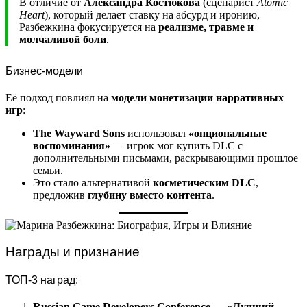
В отличие от
Александра Костюкова
(сценарист
Atomic
Heart
), который делает ставку на абсурд и иронию,
Разбежкина фокусируется на
реализме, травме и
молчаливой боли
.
Бизнес-модели
Её подход повлиял на
модели монетизации нарративных
игр
:
The Wayward Sons
использовал
«опциональные
воспоминания»
— игрок мог купить DLC с
дополнительными письмами, раскрывающими прошлое
семьи.
Это стало альтернативой
косметическим DLC
,
предложив
глубину вместо контента
.
Награды и признание
ТОП-3 наград:
Russian Game Developers Conference — «Лучший