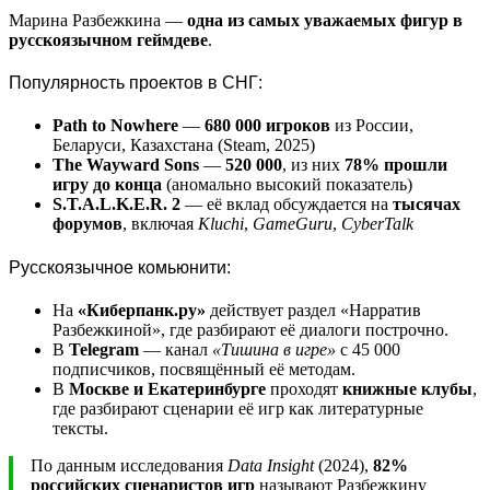
Марина Разбежкина —
одна из самых уважаемых фигур в
русскоязычном геймдеве
.
Популярность проектов в СНГ:
Path to Nowhere
—
680 000 игроков
из России,
Беларуси, Казахстана (Steam, 2025)
The Wayward Sons
—
520 000
, из них
78% прошли
игру до конца
(аномально высокий показатель)
S.T.A.L.K.E.R. 2
— её вклад обсуждается на
тысячах
форумов
, включая
Kluchi
,
GameGuru
,
CyberTalk
Русскоязычное комьюнити:
На
«Киберпанк.ру»
действует раздел «Нарратив
Разбежкиной», где разбирают её диалоги построчно.
В
Telegram
— канал
«Тишина в игре»
с 45 000
подписчиков, посвящённый её методам.
В
Москве и Екатеринбурге
проходят
книжные клубы
,
где разбирают сценарии её игр как литературные
тексты.
По данным исследования
Data Insight
(2024),
82%
российских сценаристов игр
называют Разбежкину