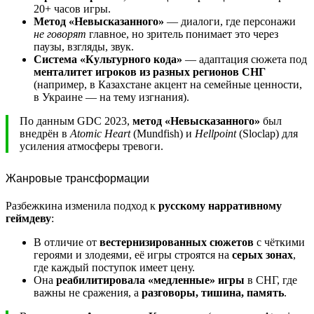
20+ часов игры.
Метод «Невысказанного»
— диалоги, где персонажи
не говорят
главное, но зритель понимает это через
паузы, взгляды, звук.
Система «Культурного кода»
— адаптация сюжета под
менталитет игроков из разных регионов СНГ
(например, в Казахстане акцент на семейные ценности,
в Украине — на тему изгнания).
По данным GDC 2023,
метод «Невысказанного»
был
внедрён в
Atomic Heart
(Mundfish) и
Hellpoint
(Sloclap) для
усиления атмосферы тревоги.
Жанровые трансформации
Разбежкина изменила подход к
русскому нарративному
геймдеву
:
В отличие от
вестернизированных сюжетов
с чёткими
героями и злодеями, её игры строятся на
серых зонах
,
где каждый поступок имеет цену.
Она
реабилитировала «медленные» игры
в СНГ, где
важны не сражения, а
разговоры, тишина, память
.