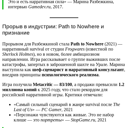
Это и есть нарративная сила» — Марина Разбежкина,
интервью
Gamedev.ru
, 2017.
Прорыв в индустрии: Path to Nowhere и
признание
Прорывом для Разбежкиной стала
Path to Nowhere
(2021) —
нарративный survival от студии
Frogwares
(известной по
Sherlock Holmes
), но в новом, более амбициозном
направлении. Игра рассказывает о группе выживших после
катастрофы, запертых в заброшенной шахте на Урале. Марина
выступила как
шеф-сценарист и нарративный консультант
,
внедрив принципы
психологического реализма
.
Игра получила
Metacritic — 83/100
, а продажи превысили
1.2
миллиона копий
к 2025 году, что стало рекордом для
российской нарративной игры. Критики отмечали:
«Самый сильный сценарий в жанре survival после
The
Last of Us
» —
PC Gamer
, 2021
«Персонажи чувствуются как живые. Это не набор
клише — это
портреты
» —
StopGame.ru
, 2021