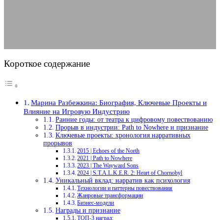
09.08.2025
АВТОР ANA_EDITOR
КОММЕНТАРИЕВ НЕТ
Короткое содержание
Марина Разбежкина: Биография, Ключевые Проекты и
Влияние на Игровую Индустрию
Ранние годы: от театра к цифровому повествованию
Прорыв в индустрии: Path to Nowhere и признание
Ключевые проекты: хронология нарративных
прорывов
2015 | Echoes of the North
2021 | Path to Nowhere
2023 | The Wayward Sons
2024 | S.T.A.L.K.E.R. 2: Heart of Chornobyl
Уникальный вклад: нарратив как психология
Технологии и паттерны повествования
Жанровые трансформации
Бизнес-модели
Награды и признание
ТОП-3 наград: