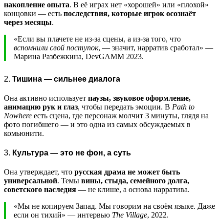
накопление опыта
. В её играх нет «хорошей» или «плохой»
концовки — есть
последствия, которые игрок осознаёт
через месяцы
.
«Если вы плачете не из-за сцены, а из-за того, что
вспомнили свой поступок
, — значит, нарратив сработал» —
Марина Разбежкина, DevGAMM 2023.
2.
Тишина — сильнее диалога
Она активно использует
паузы, звуковое оформление,
анимацию рук и глаз
, чтобы передать эмоции. В
Path to
Nowhere
есть сцена, где персонаж молчит 3 минуты, глядя на
фото погибшего — и это одна из самых обсуждаемых в
комьюнити.
3.
Культура — это не фон, а суть
Она утверждает, что
русская драма не может быть
универсальной
. Темы
вины, стыда, семейного долга,
советского наследия
— не клише, а основа нарратива.
«Мы не копируем Запад. Мы говорим на своём языке. Даже
если он тихий» — интервью
The Village
, 2022.