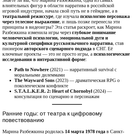
Знаете ли вы, что Марина Разбежкина, одна из самых
влиятельных фигур в области нарратива в российской
игровой индустрии, начала свой путь не в геймдеве, а в
театральной режиссуре
, где изучала
психологию персонажа
через телесное выражение
, и лишь позже перенесла эти
принципы в видеоигры? Эта статья раскроет, как Марина
Разбежкина изменила игры через
глубокое понимание
человеческой психологии, эмоциональной дуги и
культурной специфики русскоязычного нарратива
, став
пионером
авторского сценарного подхода
в СНГ. Её
ключевые проекты — это не просто игры, а
психологические
исследования в интерактивной форме
:
Path to Nowhere
(2021) — нарративный survival с
моральными дилеммами
The Wayward Sons
(2023) — драматическая RPG о
поколенческом конфликте
S.T.A.L.K.E.R. 2: Heart of Chornobyl
(2024) —
консультация по сценарию и персонажам
Ранние годы: от театра к цифровому
повествованию
Марина Разбежкина родилась
14 марта 1978 года
в Санкт-