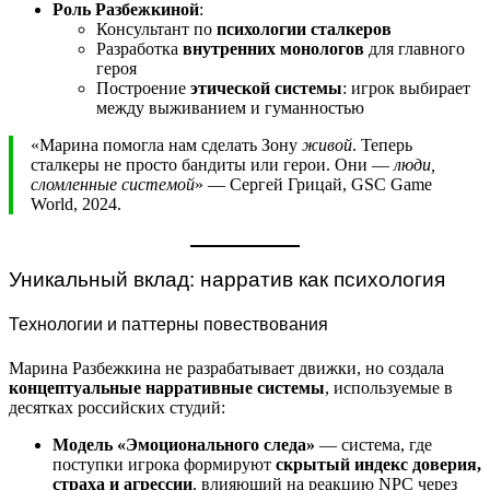
Роль Разбежкиной
:
Консультант по
психологии сталкеров
Разработка
внутренних монологов
для главного
героя
Построение
этической системы
: игрок выбирает
между выживанием и гуманностью
«Марина помогла нам сделать Зону
живой
. Теперь
сталкеры не просто бандиты или герои. Они —
люди,
сломленные системой
» — Сергей Грицай, GSC Game
World, 2024.
Уникальный вклад: нарратив как психология
Технологии и паттерны повествования
Марина Разбежкина не разрабатывает движки, но создала
концептуальные нарративные системы
, используемые в
десятках российских студий:
Модель «Эмоционального следа»
— система, где
поступки игрока формируют
скрытый индекс доверия,
страха и агрессии
, влияющий на реакцию NPC через