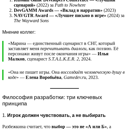
сценарий»
(2022) за
Path to Nowhere
DevGAMM Awards — «Вклад в нарратив»
(2023)
NAVGTR Award — «Лучшее письмо в игре»
(2024) за
The Wayward Sons
Мнение коллег:
«Марина — единственный сценарист в СНГ, который
заставляет меня
перечитывать диалоги
, как поэзию. Её
персонажи живут после окончания игры» —
Илья
Малков
, сценарист
S.T.A.L.K.E.R. 2
, 2024.
«Она не пишет игры. Она
воссоздаёт человеческую душу в
коде
» —
Елена Воробьёва
,
Gamedev.ru
, 2023.
Философия разработки: три ключевых
принципа
1.
Игрок должен чувствовать, а не выбирать
Разбежкина считает, что
выбор — это не «А или Б»
, а