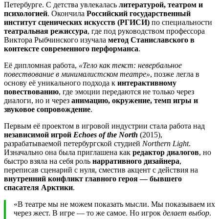
Петербурге. С детства увлекалась
литературой, театром и
психологией
. Окончила
Российский государственный
институт сценических искусств (РГИСИ)
по специальности
театральная режиссура
, где под руководством профессора
Виктора Рыбчинского изучала
метод Станиславского в
контексте современного перформанса
.
Её дипломная работа,
«Тело как текст: невербальное
повествование в минималистском театре»
, позже легла в
основу её уникального подхода к
интерактивному
повествованию
, где эмоции передаются не только через
диалоги, но и через
анимацию, окружение, темп игры и
звуковое сопровождение
.
Первым её проектом в игровой индустрии стала работа над
независимой игрой
Echoes of the North
(2015),
разрабатываемой петербургской студией
Northern Light
.
Изначально она была приглашена как
редактор диалогов
, но
быстро взяла на себя роль
нарративного дизайнера
,
переписав сценарий с нуля, сместив акцент с действия на
внутренний конфликт главного героя — бывшего
спасателя Арктики
.
«В театре мы не можем показать мысли. Мы показываем их
через жест. В игре — то же самое. Но игрок
делает выбор
.