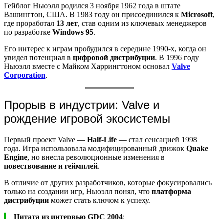
Гейблог Ньюэлл родился 3 ноября 1962 года в штате
Вашингтон, США. В 1983 году он присоединился к
Microsoft
,
где проработал
13 лет
, став одним из ключевых менеджеров
по разработке
Windows 95
.
Его интерес к играм пробудился в середине 1990-х, когда он
увидел потенциал в
цифровой дистрибуции
. В 1996 году
Ньюэлл вместе с Майком Харрингтоном основал
Valve
Corporation
.
Прорыв в индустрии: Valve и
рождение игровой экосистемы
Первый проект Valve —
Half-Life
— стал сенсацией 1998
года. Игра использовала модифицированный движок
Quake
Engine
, но внесла революционные изменения в
повествование и геймплей
.
В отличие от других разработчиков, которые фокусировались
только на создании игр, Ньюэлл понял, что
платформа
дистрибуции
может стать ключом к успеху.
Цитата из интервью GDC 2004
: