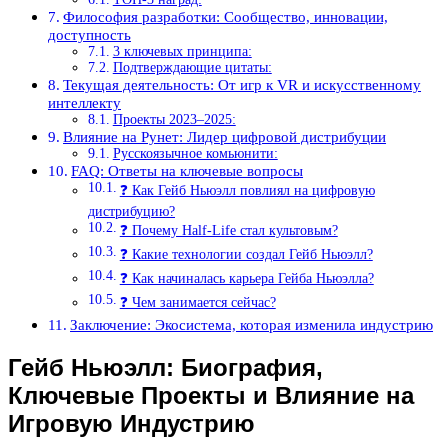
Философия разработки: Сообщество, инновации,
доступность
3 ключевых принципа:
Подтверждающие цитаты:
Текущая деятельность: От игр к VR и искусственному
интеллекту
Проекты 2023–2025:
Влияние на Рунет: Лидер цифровой дистрибуции
Русскоязычное комьюнити:
FAQ: Ответы на ключевые вопросы
❓ Как Гейб Ньюэлл повлиял на цифровую
дистрибуцию?
❓ Почему Half-Life стал культовым?
❓ Какие технологии создал Гейб Ньюэлл?
❓ Как начиналась карьера Гейба Ньюэлла?
❓ Чем занимается сейчас?
Заключение: Экосистема, которая изменила индустрию
Гейб Ньюэлл: Биография,
Ключевые Проекты и Влияние на
Игровую Индустрию