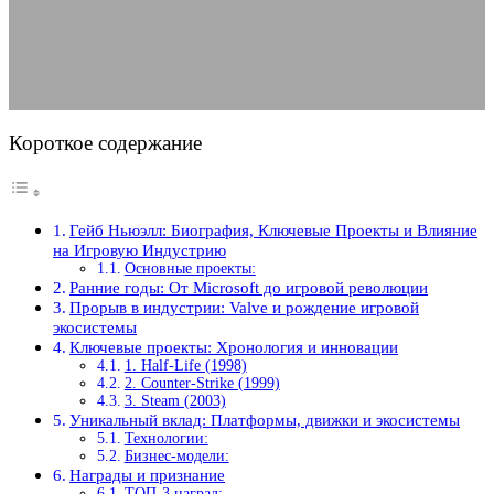
26.07.2025
АВТОР ANA_EDITOR
КОММЕНТАРИЕВ НЕТ
Короткое содержание
Гейб Ньюэлл: Биография, Ключевые Проекты и Влияние
на Игровую Индустрию
Основные проекты:
Ранние годы: От Microsoft до игровой революции
Прорыв в индустрии: Valve и рождение игровой
экосистемы
Ключевые проекты: Хронология и инновации
1. Half-Life (1998)
2. Counter-Strike (1999)
3. Steam (2003)
Уникальный вклад: Платформы, движки и экосистемы
Технологии:
Бизнес-модели:
Награды и признание
ТОП-3 наград: