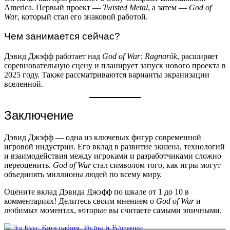
America. Первый проект —
Twisted Metal
, а затем —
God of
War
, который стал его знаковой работой.
Чем занимается сейчас?
Дэвид Джэфф работает над
God of War: Ragnarök
, расширяет
соревновательную сцену и планирует запуск нового проекта в
2025 году. Также рассматриваются варианты экранизации
вселенной.
Заключение
Дэвид Джэфф — одна из ключевых фигур современной
игровой индустрии. Его вклад в развитие экшена, технологий
и взаимодействия между игроками и разработчиками сложно
переоценить.
God of War
стал символом того, как игры могут
объединять миллионы людей по всему миру.
Оцените вклад Дэвида Джэфф по шкале от 1 до 10 в
комментариях! Делитесь своим мнением о
God of War
и
любимых моментах, которые вы считаете самыми эпичными.
Эд Бун: Биография, Игры и Влияние
Сигэру Миямото: Биография, Игры и Влияние