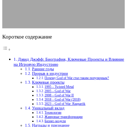
24.07.2025
АВТОР ANA_EDITOR
КОММЕНТАРИЕВ НЕТ
Короткое содержание
Дэвид Джэфф: Биография, Ключевые Проекты и Влияние
на Игровую Индустрию
Ранние годы
Прорыв в индустрии
Почему God of War стал таким популярным?
Ключевые проекты
1995 – Twisted Metal
2005 – God of War
2008 – God of War II
2018 – God of War (2018)
2023 – God of War: Ragnarök
Уникальный вклад
Технологии
Жанровые трансформации
Бизнес-модели
Награды и признание