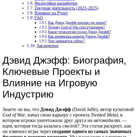
Философия разработки
Текущая деятельность (2023–2025)
Влияние на Рунет
FAQ
Как Дэвид Джэфф повлиял на экшен?
Почему God of War стал культовым?
Какие технологии создал Дэвид Джэфф?
Как начиналась карьера Дэвида Джэфф?
Чем занимается сейчас?
Заключение
Дэвид Джэфф: Биография,
Ключевые Проекты и
Влияние на Игровую
Индустрию
Знаете ли вы, что
Дэвид Джэфф
(David Jaffe), автор культовой
God of War
, начал свою карьеру с проекта
Twisted Metal
, в
котором игроки уничтожали друг друга на автомобилях —
идея, которая тогда казалась смелой? Эта статья раскроет, как
он изменил игры через
создание одного из самых значимых
франшиз в истории видеоигр
. Мы расскажем о ключевых