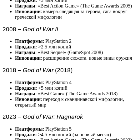
Продажи
: >3 млн копий
Награды
: «Best Action Game» (The Game Awards 2005)
Инновации
: камера-следящая за героем, сага вокруг
греческой мифологии
2008 –
God of War II
Платформы
: PlayStation 2
Продажи
: >2.5 млн копий
Награды
: «Best Sequel» (GameSpot 2008)
Инновации
: расширение сюжета, новые виды оружия
2018 –
God of War
(2018)
Платформы
: PlayStation 4
Продажи
: >5 млн копий
Награды
: «Best Game» (The Game Awards 2018)
Инновации
: переход к скандинавской мифологии,
открытый мир
2023 –
God of War: Ragnarök
Платформы
: PlayStation 5
Продажи
: >4.5 млн копий (за первый месяц)