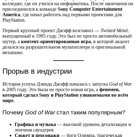
колледже, где он учился на информатика. После окончания он
присоединился к команде
Sony Computer Entertainment
America
, где начал работать над первыми проектами для
PlayStation.
Первый крупный проект Джэфф возглавил —
Twisted Metal
,
выпущенный в 1995 году. Это был не просто автомобильный
шутер, а
контент-ориентированная игра
, в которой акцент
делался на разрушительном мультиплеере и оригинальной
механике.
Прорыв в индустрии
История успеха Дэвида Джэфф началась с запуска
God of War
в 2005 году. Это была не просто новая игра, а
феномен,
который сделал Sony и PlayStation узнаваемыми во всём
мире
.
Почему
God of War
стал таким популярным?
Графика и музыка
— высокий уровень детализации и
эпичная саундтрек
Сюжет и персонажи
— боги Олимпа, трагическая