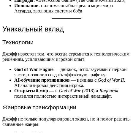
Награды
: «Best Action Game» (The Game Awards 2023)
Инновации
: полномасштабная реализация мира
Асгарда, эволюция системы боёв
Уникальный вклад
Технологии
Джэфф известен тем, что всегда стремится к технологическим
решениям, усиливающим игровой опыт:
God of War Engine
— движок, используемый с первой
части, позволил создать эффектную графику.
AI-обучение противников
— начиная с
God of War II
,
AI анализировал действия игрока.
Открытый мир
— в
God of War
(2018) и
Ragnarök
появился полностью интерактивный ландшафт.
Жанровые трансформации
Джэфф не только популяризировал экшен, но и помог развить
связанные жанры: