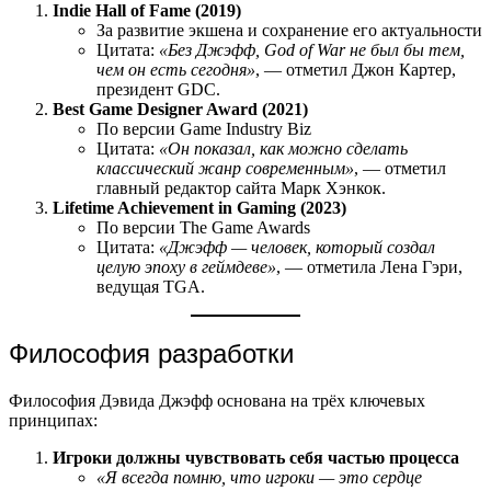
Indie Hall of Fame (2019)
За развитие экшена и сохранение его актуальности
Цитата:
«Без Джэфф, God of War не был бы тем,
чем он есть сегодня»
, — отметил Джон Картер,
президент GDC.
Best Game Designer Award (2021)
По версии Game Industry Biz
Цитата:
«Он показал, как можно сделать
классический жанр современным»
, — отметил
главный редактор сайта Марк Хэнкок.
Lifetime Achievement in Gaming (2023)
По версии The Game Awards
Цитата:
«Джэфф — человек, который создал
целую эпоху в геймдеве»
, — отметила Лена Гэри,
ведущая TGA.
Философия разработки
Философия Дэвида Джэфф основана на трёх ключевых
принципах:
Игроки должны чувствовать себя частью процесса
«Я всегда помню, что игроки — это сердце