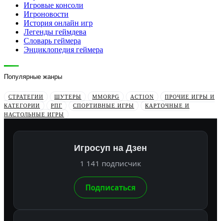
Игровые консоли
Игроновости
История онлайн игр
Легенды геймдева
Словарь геймера
Энциклопедия геймера
Популярные жанры
СТРАТЕГИИ
ШУТЕРЫ
MMORPG
ACTION
ПРОЧИЕ ИГРЫ И
КАТЕГОРИИ
РПГ
СПОРТИВНЫЕ ИГРЫ
КАРТОЧНЫЕ И
НАСТОЛЬНЫЕ ИГРЫ
Игросуп на Дзен
1 141 подписчик
Подписаться