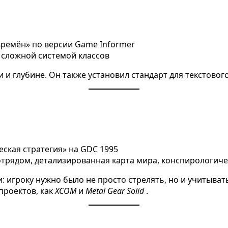
х времён» по версии Game Informer
и сложной системой классов
 и глубине. Он также установил стандарт для текстовог
еская стратегия» на GDC 1995
отрядом, детализированная карта мира, конспирологич
 игроку нужно было не просто стрелять, но и учитыват
проектов, как
XCOM
и
Metal Gear Solid
.