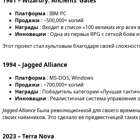
1981 –
Wizardry: Ancients’ Gates
Платформа
: IBM PC
Продажи
: ~500,000+ копий
Награды
: Входит в список «100 великих игр все
Инновации
: Одна из первых RPG с сеткой боёв 
Этот проект стал культовым благодаря своей сложности
1994 –
Jagged Alliance
Платформа
: MS-DOS, Windows
Продажи
: ~700,000+ копий
Награды
: Победитель категории «Лучшая тактич
Инновации
: Реалистичная система управления 
Jagged Alliance
была революционной для своего времени:
своих наёмников. Это сделало её предвестницей таких 
2023 –
Terra Nova