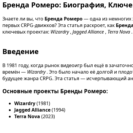
Бренда Ромеро: Биография, Ключ
Знаете ли вы, что
Бренда Ромеро
— одна из немногих 
первых CRPG-движков? Эта статья раскроет, как
Бренд
ключевых проектах:
Wizardry
,
Jagged Alliance
,
Terra Nova
.
Введение
В 1981 году, когда рынок видеоигр был ещё в зачаточн
времён —
Wizardry
. Это было начало её долгой и плод
будущее жанра CRPG. Эта статья — исчерпывающий ана
Основные проекты Бренды Ромеро:
Wizardry
(1981)
Jagged Alliance
(1994)
Terra Nova
(2023)