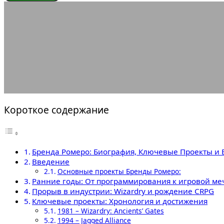
ЛЕГЕНДЫ ГЕЙМДЕВА
Брен
21.07.2025
АВТОР ANA_EDITOR
КОММЕНТАРИЕВ НЕТ
Короткое содержание
Бренда Ромеро: Биография, Ключевые Проекты и
Введение
Основные проекты Бренды Ромеро:
Ранние годы: От программирования к игровой ме
Прорыв в индустрии: Wizardry и рождение CRPG
Ключевые проекты: Хронология и достижения
1981 – Wizardry: Ancients’ Gates
1994 – Jagged Alliance