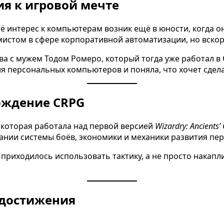
я к игровой мечте
Её интерес к компьютерам возник ещё в юности, когда о
истом в сфере корпоративной автоматизации, но вскоре
а с мужем Тодом Ромеро, который тогда уже работал в O
я персональных компьютеров и поняла, что хочет сдела
рождение CRPG
 которая работала над первой версией
Wizardry: Ancients’
дании системы боёв, экономики и механики развития пе
у приходилось использовать тактику, а не просто накап
.
 достижения