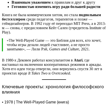
Взаимным уважением
к правилам и друг к другу
Готовностью изменить игру ради большей радости
Книга не была коммерческим хитом, но стала
подпольным
бестселлером
среди педагогов, терапевтов и позже —
геймдизайнеров. В 1992 году её переиздал MIT Press, а в 2013-
м — снова, с предисловием Кейт Сален (учредитель Institute of
Play).
«The Well-Played Game — это Библия для всех, кто хочет,
чтобы игры делали людей счастливее, а не просто
занятыми», — Лили Рэй,
Games and Culture
, 2021.
В 1980-х Дековен работал консультантом в
Atari
, где
настаивал на включении кооперативных режимов в аркады.
Хотя его идеи тогда отвергли, они вернулись спустя 30 лет в
проектах вроде
It Takes Two
и
Overcooked
.
Ключевые проекты: хронология философского
влияния
• 1978 | The Well-Played Game (книга)