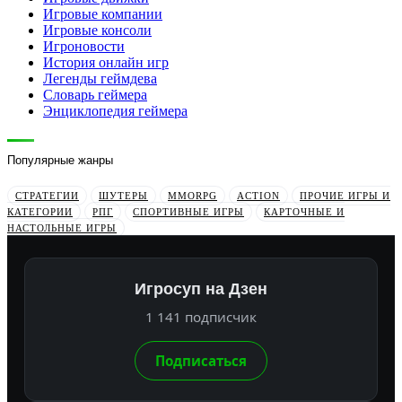
Игровые компании
Игровые консоли
Игроновости
История онлайн игр
Легенды геймдева
Словарь геймера
Энциклопедия геймера
Популярные жанры
СТРАТЕГИИ
ШУТЕРЫ
MMORPG
ACTION
ПРОЧИЕ ИГРЫ И
КАТЕГОРИИ
РПГ
СПОРТИВНЫЕ ИГРЫ
КАРТОЧНЫЕ И
НАСТОЛЬНЫЕ ИГРЫ
Игросуп на Дзен
1 141 подписчик
Подписаться