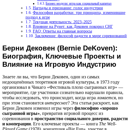
Бизнес-модели: игра как социальный капитал
Награды и признание: голос индустрии
Философия разработки: три принципа, изменившие
подход к игре
Текущая деятельность: 2023–2025
Влияние на Рунет: как Дековен покорил СНГ
FAQ: Ответы на главные вопросы
Заключение: философ радости в мире соревнований
Берни Дековен (Bernie DeKoven):
Биография, Ключевые Проекты и
Влияние на Игровую Индустрию
Знаете ли вы, что Берни Дековен, один из самых
недооценённых теоретиков игровой культуры, в 1973 году
организовал в Чикаго «Фестиваль плохо сыгранных игр» —
мероприятие, где участники сознательно нарушали правила,
чтобы исследовать, что происходит, когда игра
ломается
, но
при этом становится
интереснее
? Эта статья раскроет, как
Берни Дековен изменил игры через
философию «хорошо
сыгранной игры»
, превратив игровой процесс из
соревнования в
пространство социального доверия, радости
и кооперации
. Его ключевые проекты — книга
The Well-
Played Game
(1978), концепция «Big Fun», участие в