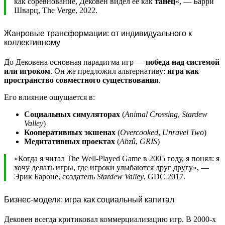
как соревнование, Дековен видел её как
танец
«, — Барри
Шварц, The Verge, 2022.
Жанровые трансформации: от индивидуального к
коллективному
До Дековена основная парадигма игр —
победа над системой
или игроком
. Он же предложил альтернативу:
игра как
пространство совместного существования
.
Его влияние ощущается в:
Социальных симуляторах
(
Animal Crossing
,
Stardew
Valley
)
Кооперативных экшенах
(
Overcooked
,
Unravel Two
)
Медитативных проектах
(
Abzû
,
GRIS
)
«Когда я читал The Well-Played Game в 2005 году, я понял: я
хочу делать игры, где игроки улыбаются друг другу», —
Эрик Бароне, создатель
Stardew Valley
, GDC 2017.
Бизнес-модели: игра как социальный капитал
Дековен всегда критиковал коммерциализацию игр. В 2000-х