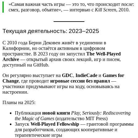
«Самая важная часть игры — это то, что происходит
после
:
смех, разговор, объятие», — интервью с
Kill Screen
, 2010.
Текущая деятельность: 2023–2025
С 2010 года Берни Дековен живёт в уединении в
Калифорнии, но остаётся активным в цифровом
пространстве. В 2023 году он запустил
The Well-Played
Archive
— открытый архив своих лекций, игр и писем,
доступный на GitHub.
Он регулярно выступает на
GDC
,
IndieCade
и
Games for
Change
, где проводит
игровые сессии без правил
—
участники придумывают игры на ходу, основываясь на
настроении.
Планы на 2025:
Публикация
новой книги
Play, Seriously: Rediscovering
the Magic of Games
(издательство MIT Press)
Запуск
Well-Played Fellowship
— грантовой программы
для разработчиков, создающих кооперативные и
терапевтические игры