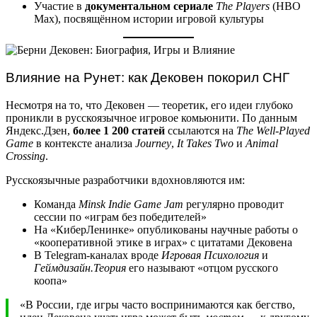
Участие в
документальном сериале
The Players
(HBO
Max), посвящённом истории игровой культуры
Влияние на Рунет: как Дековен покорил СНГ
Несмотря на то, что Дековен — теоретик, его идеи глубоко
проникли в русскоязычное игровое комьюнити. По данным
Яндекс.Дзен,
более 1 200 статей
ссылаются на
The Well-Played
Game
в контексте анализа
Journey
,
It Takes Two
и
Animal
Crossing
.
Русскоязычные разработчики вдохновляются им:
Команда
Minsk Indie Game Jam
регулярно проводит
сессии по «играм без победителей»
На «КиберЛенинке» опубликованы научные работы о
«кооперативной этике в играх» с цитатами Дековена
В Telegram-каналах вроде
Игровая Психология
и
Геймдизайн.Теория
его называют «отцом русского
коопа»
«В России, где игры часто воспринимаются как бегство,