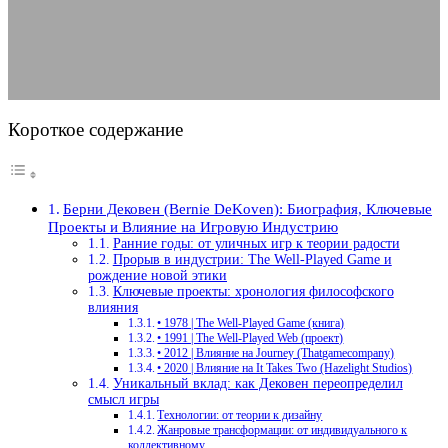
15.08.2025
АВТОР ANA_EDITOR
КОММЕНТАРИЕВ НЕТ
Короткое содержание
Берни Дековен (Bernie DeKoven): Биография, Ключевые
Проекты и Влияние на Игровую Индустрию
Ранние годы: от уличных игр к теории радости
Прорыв в индустрии: The Well-Played Game и
рождение новой этики
Ключевые проекты: хронология философского
влияния
• 1978 | The Well-Played Game (книга)
• 1991 | The Well-Played Web (проект)
• 2012 | Влияние на Journey (Thatgamecompany)
• 2020 | Влияние на It Takes Two (Hazelight Studios)
Уникальный вклад: как Дековен переопределил
смысл игры
Технологии: от теории к дизайну
Жанровые трансформации: от индивидуального к
коллективному