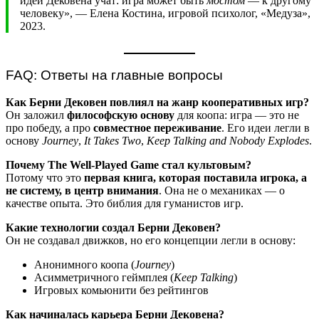
идеи Дековена учат: игра может быть
мостом
— к другому
человеку», — Елена Костина, игровой психолог, «Медуза»,
2023.
FAQ: Ответы на главные вопросы
Как Берни Дековен повлиял на жанр кооперативных игр?
Он заложил
философскую основу
для коопа: игра — это не
про победу, а про
совместное переживание
. Его идеи легли в
основу
Journey
,
It Takes Two
,
Keep Talking and Nobody Explodes
.
Почему The Well-Played Game стал культовым?
Потому что это
первая книга, которая поставила игрока, а
не систему, в центр внимания
. Она не о механиках — о
качестве опыта. Это библия для гуманистов игр.
Какие технологии создал Берни Дековен?
Он не создавал движков, но его концепции легли в основу:
Анонимного коопа (
Journey
)
Асимметричного геймплея (
Keep Talking
)
Игровых комьюнити без рейтингов
Как начиналась карьера Берни Дековена?