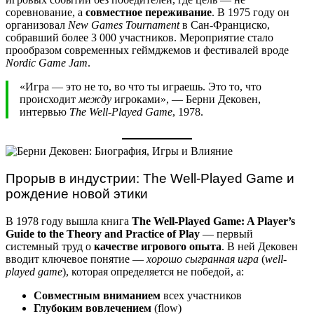
соревнование, а
совместное переживание
. В 1975 году он
организовал
New Games Tournament
в Сан-Франциско,
собравший более 3 000 участников. Мероприятие стало
прообразом современных геймджемов и фестивалей вроде
Nordic Game Jam
.
«Игра — это не то, во что ты играешь. Это то, что
происходит
между
игроками», — Берни Дековен,
интервью
The Well-Played Game
, 1978.
Прорыв в индустрии: The Well-Played Game и
рождение новой этики
В 1978 году вышла книга
The Well-Played Game: A Player’s
Guide to the Theory and Practice of Play
— первый
системный труд о
качестве игрового опыта
. В ней Дековен
вводит ключевое понятие —
хорошо сыгранная игра
(
well-
played game
), которая определяется не победой, а:
Совместным вниманием
всех участников
Глубоким вовлечением
(flow)