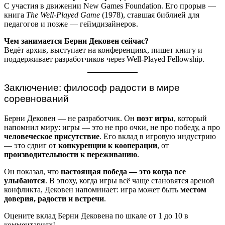
С участия в движении New Games Foundation. Его прорыв —
книга
The Well-Played Game
(1978), ставшая библией для
педагогов и позже — геймдизайнеров.
Чем занимается Берни Дековен сейчас?
Ведёт архив, выступает на конференциях, пишет книгу и
поддерживает разработчиков через Well-Played Fellowship.
Заключение: философ радости в мире
соревнований
Берни Дековен — не разработчик. Он
поэт игры
, который
напомнил миру: игры — это не про очки, не про победу, а про
человеческое присутствие
. Его вклад в игровую индустрию
— это сдвиг от
конкуренции к кооперации
, от
производительности к переживанию
.
Он показал, что
настоящая победа — это когда все
улыбаются
. В эпоху, когда игры всё чаще становятся ареной
конфликта, Дековен напоминает: игра может быть
местом
доверия, радости и встречи
.
Оцените вклад Берни Дековена по шкале от 1 до 10 в
комментариях!