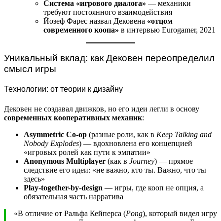
Система «игрового диалога»
— механики
требуют постоянного взаимодействия
Йозеф Фарес назвал Дековена
«отцом
современного коопа»
в интервью Eurogamer, 2021
Уникальный вклад: как Дековен переопределил
смысл игры
Технологии: от теории к дизайну
Дековен не создавал движков, но его идеи легли в основу
современных кооперативных механик
:
Asymmetric Co-op
(разные роли, как в
Keep Talking and
Nobody Explodes
) — вдохновлена его концепцией
«игровых ролей как пути к эмпатии»
Anonymous Multiplayer
(как в
Journey
) — прямое
следствие его идеи: «не важно, кто ты. Важно, что ты
здесь»
Play-together-by-design
— игры, где кооп не опция, а
обязательная часть нарратива
«В отличие от Ральфа Кейперса (
Pong
), который видел игру