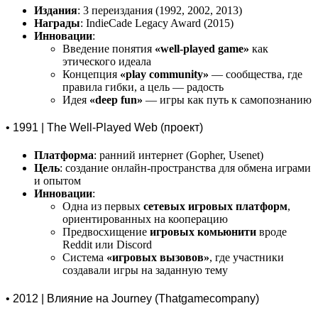
Издания
: 3 переиздания (1992, 2002, 2013)
Награды
: IndieCade Legacy Award (2015)
Инновации
:
Введение понятия
«well-played game»
как
этического идеала
Концепция
«play community»
— сообщества, где
правила гибки, а цель — радость
Идея
«deep fun»
— игры как путь к самопознанию
• 1991 | The Well-Played Web (проект)
Платформа
: ранний интернет (Gopher, Usenet)
Цель
: создание онлайн-пространства для обмена играми
и опытом
Инновации
:
Одна из первых
сетевых игровых платформ
,
ориентированных на кооперацию
Предвосхищение
игровых комьюнити
вроде
Reddit или Discord
Система
«игровых вызовов»
, где участники
создавали игры на заданную тему
• 2012 | Влияние на Journey (Thatgamecompany)