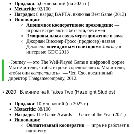
Продажи
: 5,6 млн копий (на 2025 г.)
Metacritic
: 92/100
Награды
: 8 наград BAFTA, включая Best Game (2013)
Инновации
:
Анонимное кооперативное прохождение
—
игроки встречаются без чата, без имён
Эмоциональная связь через движение и звук
Джордан Висснер-Гросс (продюсер) назвал
Дековена
«невидимым соавтором»
Journey
в
интервью GDC 2013
«Journey — это The Well-Played Game в цифровой форме.
Мы не хотели, чтобы игроки соревновались. Мы хотели,
чтобы они
встретились
«, — Чен Сяо, креативный
директор Thatgamecompany, 2012.
• 2020 | Влияние на It Takes Two (Hazelight Studios)
Продажи
: 10 млн копий (на 2025 г.)
Metacritic
: 88/100
Награды
: The Game Awards — Game of the Year (2021)
Инновации
:
Обязательный кооператив
— игра не работает в
одиночку