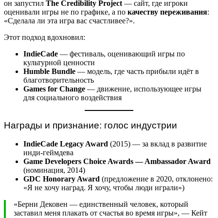
он запустил
The Credibility Project
— сайт, где игроки
оценивали игры не по графике, а по
качеству переживания
:
«Сделала ли эта игра вас счастливее?».
Этот подход вдохновил:
IndieCade
— фестиваль, оценивающий игры по
культурной ценности
Humble Bundle
— модель, где часть прибыли идёт в
благотворительность
Games for Change
— движение, использующее игры
для социального воздействия
Награды и признание: голос индустрии
IndieCade Legacy Award
(2015) — за вклад в развитие
инди-геймдева
Game Developers Choice Awards — Ambassador Award
(номинация, 2014)
GDC Honorary Award
(предложение в 2020, отклонено:
«Я не хочу наград. Я хочу, чтобы люди играли»)
«Берни Дековен — единственный человек, который
заставил меня плакать от счастья во время игры», — Кейт