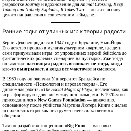
разработке
Journey
и вдохновение для
Animal Crossing
,
Keep
Talking and Nobody Explodes
,
It Takes Two
— легли в основу
целого направления в современном геймдеве.
Ранние годы: от уличных игр к теории радости
Берни Дековен родился в 1947 году в Бруклине, Нью-Йорк.
Его детство прошло в мультикультурном квартале, где дети
сами придумывали игры: от упрощённых версий бейсбола до
фантастических ролевых сценариев на пустырях. Уже тогда
он заметил:
настоящая радость возникает не тогда, когда
кто-то выигрывает, а когда все участвуют и смеются
.
В 1969 году он окончил Университет Брандейса по
специальности «Психология и игровая теория». Его
дипломная работа,
«The Social Magic of Play»
, исследовала, как
игры формируют доверие между незнакомцами. В 1970-м он
присоединился к
New Games Foundation
— движению,
основанному после убийства Мартина Лютера Кинга с целью
использовать игры как инструмент ненасильственного
общения.
Там он разработал концепцию
«Big Fun»
— массовых
игровых событий без победителей, где цель — не