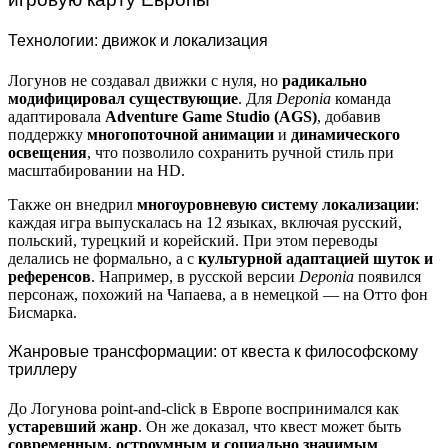
Технологии: движок и локализация
Логунов не создавал движки с нуля, но
радикально
модифицировал существующие
. Для
Deponia
команда
адаптировала
Adventure Game Studio (AGS)
, добавив
поддержку
многопоточной анимации
и
динамического
освещения
, что позволило сохранить ручной стиль при
масштабировании на HD.
Также он внедрил
многоуровневую систему локализации
:
каждая игра выпускалась на 12 языках, включая русский,
польский, турецкий и корейский. При этом переводы
делались не формально, а с
культурной адаптацией шуток и
референсов
. Например, в русской версии
Deponia
появился
персонаж, похожий на Чапаева, а в немецкой — на Отто фон
Бисмарка.
Жанровые трансформации: от квеста к философскому
триллеру
До Логунова point-and-click в Европе воспринимался как
устаревший жанр
. Он же доказал, что квест может быть
современным, остроумным и социально значимым
.