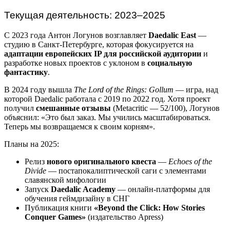
Текущая деятельность: 2023–2025
С 2023 года Антон Логунов возглавляет
Daedalic East
—
студию в Санкт-Петербурге, которая фокусируется на
адаптации европейских IP для российской аудитории
и
разработке новых проектов с уклоном в
социальную
фантастику
.
В 2024 году вышла
The Lord of the Rings: Gollum
— игра, над
которой Daedalic работала с 2019 по 2022 год. Хотя проект
получил
смешанные отзывы
(Metacritic — 52/100), Логунов
объяснил: «Это был заказ. Мы учились масштабироваться.
Теперь мы возвращаемся к своим корням».
Планы на 2025:
Релиз
нового оригинального квеста
—
Echoes of the
Divide
— постапокалиптической саги с элементами
славянской мифологии
Запуск
Daedalic Academy
— онлайн-платформы для
обучения геймдизайну в СНГ
Публикация книги
«Beyond the Click: How Stories
Conquer Games»
(издательство Apress)