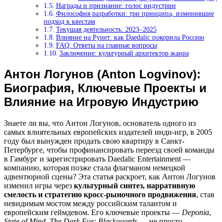
Награды и признание: голос индустрии
Философия разработки: три принципа, изменившие
подход к квестам
Текущая деятельность: 2023–2025
Влияние на Рунет: как Daedalic покорила Россию
FAQ: Ответы на главные вопросы
Заключение: культурный архитектор жанра
Антон Логунов (Anton Logvinov):
Биография, Ключевые Проекты и
Влияние на Игровую Индустрию
Знаете ли вы, что Антон Логунов, основатель одного из
самых влиятельных европейских издателей инди-игр, в 2005
году был вынужден продать свою квартиру в Санкт-
Петербурге, чтобы профинансировать переезд своей команды
в Гамбург и зарегистрировать Daedalic Entertainment —
компанию, которая позже стала флагманом немецкой
адвентюрной сцены? Эта статья раскроет, как Антон Логунов
изменил игры через
культурный синтез, нарративную
смелость и стратегию кросс-рыночного продвижения
, став
невидимым мостом между российским талантом и
европейским геймдевом. Его ключевые проекты —
Deponia
,
State of Mind
,
The Dark Eye: Blackguards
— не просто