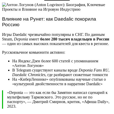
Влияние на Рунет: как Daedalic покорила
Россию
Игры Daedalic чрезвычайно популярны в СНГ. По данным
Steam,
Deponia
имеет
более 280 тысяч владельцев в России
— один из самых высоких показателей для квеста в регионе.
Русскоязычное комьюнити активно:
На Яндекс.Дзен более 600 статей с упоминанием
«Антон Логунов»
В Telegram существуют каналы вроде
Deponia Fans RU
,
Daedalic Chronicles
, где разбирают сюжетные тонкости
На «КиберЛенинке» опубликованы научные статьи о
«культурной двойственности в нарративе Daedalic»
«Deponia — это как если бы Замятин написал сценарий к
мультфильму Тарковского. Это русское, но не по
паспорту», — Дмитрий Смирнов, критик, «Афиша Daily»,
2023.