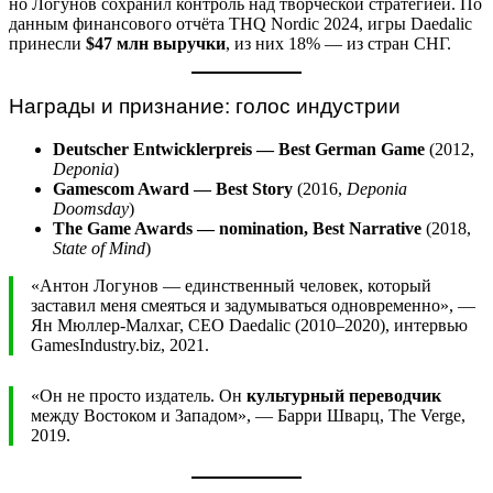
но Логунов сохранил контроль над творческой стратегией. По
данным финансового отчёта THQ Nordic 2024, игры Daedalic
принесли
$47 млн выручки
, из них 18% — из стран СНГ.
Награды и признание: голос индустрии
Deutscher Entwicklerpreis — Best German Game
(2012,
Deponia
)
Gamescom Award — Best Story
(2016,
Deponia
Doomsday
)
The Game Awards — nomination, Best Narrative
(2018,
State of Mind
)
«Антон Логунов — единственный человек, который
заставил меня смеяться и задумываться одновременно», —
Ян Мюллер-Малхаг, CEO Daedalic (2010–2020), интервью
GamesIndustry.biz, 2021.
«Он не просто издатель. Он
культурный переводчик
между Востоком и Западом», — Барри Шварц, The Verge,
2019.