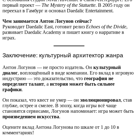
первый проект —
The Mystery of the Statuette
. В 2005 году он
переехал в Гамбург и основал Daedalic Entertainment.
Чем занимается Антон Логунов сейчас?
Руководит Daedalic East, готовит релиз
Echoes of the Divide
,
развивает Daedalic Academy и пишет книгу о нарративе в
играх.
Заключение: культурный архитектор жанра
Антон Логунов — не просто издатель. Он
культурный
диалог
, воплощённый в виде компании. Его вклад в игровую
индустрию — это доказательство, что
география не
определяет талант
, а
история может быть сильнее
графики
.
Он показал, что квест не умер — он
эволюционировал
, став
глубже, острее и смелее. В эпоху, когда игры всё чаще
становятся сервисами, Логунов напоминает: игра может быть
произведением искусства
.
Оцените вклад Антона Логунова по шкале от 1 до 10 в
комментариях!
Дэвид Джонс: Биография, Игры и Влияние