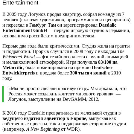
Entertainment
В 2005 году Логунов продал квартиру, собрал команду из 7
человек (включая художников, программистов и сценаристов)
и переехал в Гамбург. Там он зарегистрировал
Daedalic
Entertainment GmbH
— первую игровую студию в Германии,
основанную российским предпринимателем.
Первые два года были критическими. Студия жила на гранты
и подработки. Прорыв случился в 2008 году с выходом
The
Whispered World
— фэнтезийного квеста с ручной анимацией
и меланхоличной атмосферой. Игра получила
83/100 на
Metacritic
, была номинирована на премию
Deutscher
Entwicklerpreis
и продала более
300 тысяч копий
к 2010
году.
«Мы не просто сделали красивую игру. Мы доказали, что
Россия может создавать контент мирового уровня», —
Логунов, выступление на DevGAMM, 2012.
К 2010 году Daedalic превратилась из маленькой студии в
ведущего издателя адвентюр в Европе
, выпуская как
собственные проекты, так и поддерживая сторонние студии
(например,
A New Beginning
от WDR).