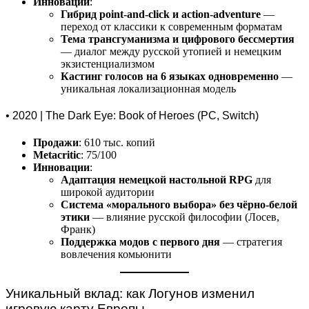
Инновации
:
Гибрид point-and-click и action-adventure
—
переход от классики к современным форматам
Тема трансгуманизма и цифрового бессмертия
— диалог между русской утопией и немецким
экзистенциализмом
Кастинг голосов на 6 языках одновременно
—
уникальная локализационная модель
• 2020 | The Dark Eye: Book of Heroes (PC, Switch)
Продажи
: 610 тыс. копий
Metacritic
: 75/100
Инновации
:
Адаптация немецкой настольной RPG
для
широкой аудитории
Система «морального выбора» без чёрно-белой
этики
— влияние русской философии (Лосев,
Франк)
Поддержка модов с первого дня
— стратегия
вовлечения комьюнити
Уникальный вклад: как Логунов изменил
игровую карту Европы