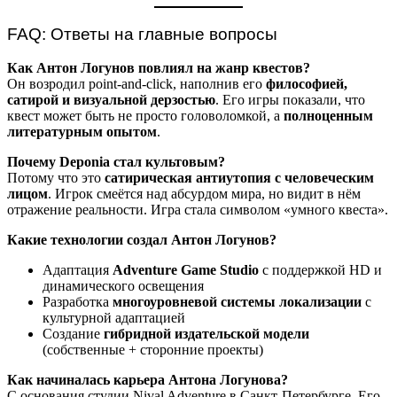
FAQ: Ответы на главные вопросы
Как Антон Логунов повлиял на жанр квестов?
Он возродил point-and-click, наполнив его
философией,
сатирой и визуальной дерзостью
. Его игры показали, что
квест может быть не просто головоломкой, а
полноценным
литературным опытом
.
Почему Deponia стал культовым?
Потому что это
сатирическая антиутопия с человеческим
лицом
. Игрок смеётся над абсурдом мира, но видит в нём
отражение реальности. Игра стала символом «умного квеста».
Какие технологии создал Антон Логунов?
Адаптация
Adventure Game Studio
с поддержкой HD и
динамического освещения
Разработка
многоуровневой системы локализации
с
культурной адаптацией
Создание
гибридной издательской модели
(собственные + сторонние проекты)
Как начиналась карьера Антона Логунова?
С основания студии Nival Adventure в Санкт-Петербурге. Его