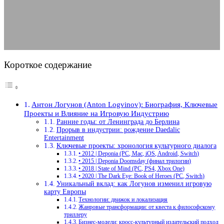
14.08.2025
АВТОР ANA_EDITOR
КОММЕНТАРИЕВ НЕТ
Короткое содержание
Антон Логунов (Anton Logvinov): Биография, Ключевые
Проекты и Влияние на Игровую Индустрию
Ранние годы: от Ленинграда до Берлина
Прорыв в индустрии: рождение Daedalic
Entertainment
Ключевые проекты: хронология культурного диалога
• 2012 | Deponia (PC, Mac, iOS, Android, Switch)
• 2015 | Deponia Doomsday (финал трилогии)
• 2018 | State of Mind (PC, PS4, Xbox One)
• 2020 | The Dark Eye: Book of Heroes (PC, Switch)
Уникальный вклад: как Логунов изменил игровую
карту Европы
Технологии: движок и локализация
Жанровые трансформации: от квеста к философскому
триллеру
Бизнес-модели: кросс-культурный издательский подход