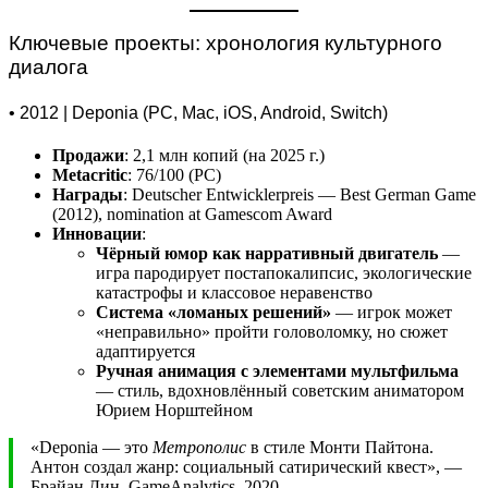
Ключевые проекты: хронология культурного
диалога
• 2012 | Deponia (PC, Mac, iOS, Android, Switch)
Продажи
: 2,1 млн копий (на 2025 г.)
Metacritic
: 76/100 (PC)
Награды
: Deutscher Entwicklerpreis — Best German Game
(2012), nomination at Gamescom Award
Инновации
:
Чёрный юмор как нарративный двигатель
—
игра пародирует постапокалипсис, экологические
катастрофы и классовое неравенство
Система «ломаных решений»
— игрок может
«неправильно» пройти головоломку, но сюжет
адаптируется
Ручная анимация с элементами мультфильма
— стиль, вдохновлённый советским аниматором
Юрием Норштейном
«Deponia — это
Метрополис
в стиле Монти Пайтона.
Антон создал жанр: социальный сатирический квест», —
Брайан Дин, GameAnalytics, 2020.