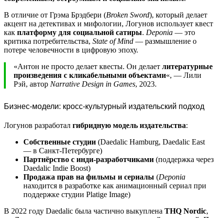
В отличие от Грэма Брэдбери (
Broken Sword
), который делает
акцент на детективах и мифологии, Логунов использует квест
как
платформу для социальной сатиры
.
Deponia
— это
критика потребительства,
State of Mind
— размышление о
потере человечности в цифровую эпоху.
«Антон не просто делает квесты. Он делает
литературные
произведения с кликабельными объектами
«, — Лили
Рэй, автор
Narrative Design in Games
, 2023.
Бизнес-модели: кросс-культурный издательский подход
Логунов разработал
гибридную модель издательства
:
Собственные студии
(Daedalic Hamburg, Daedalic East
— в Санкт-Петербурге)
Партнёрство с инди-разработчиками
(поддержка через
Daedalic Indie Boost)
Продажа прав на фильмы и сериалы
(
Deponia
находится в разработке как анимационный сериал при
поддержке студии Platige Image)
В 2022 году Daedalic была частично выкуплена
THQ Nordic
,