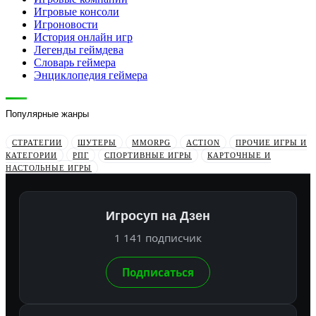
Игровые консоли
Игроновости
История онлайн игр
Легенды геймдева
Словарь геймера
Энциклопедия геймера
Популярные жанры
СТРАТЕГИИ
ШУТЕРЫ
MMORPG
ACTION
ПРОЧИЕ ИГРЫ И
КАТЕГОРИИ
РПГ
СПОРТИВНЫЕ ИГРЫ
КАРТОЧНЫЕ И
НАСТОЛЬНЫЕ ИГРЫ
Игросуп на Дзен
1 141 подписчик
Подписаться