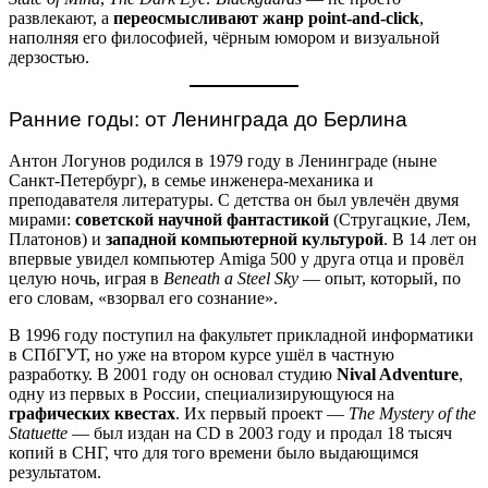
развлекают, а
переосмысливают жанр point-and-click
,
наполняя его философией, чёрным юмором и визуальной
дерзостью.
Ранние годы: от Ленинграда до Берлина
Антон Логунов родился в 1979 году в Ленинграде (ныне
Санкт-Петербург), в семье инженера-механика и
преподавателя литературы. С детства он был увлечён двумя
мирами:
советской научной фантастикой
(Стругацкие, Лем,
Платонов) и
западной компьютерной культурой
. В 14 лет он
впервые увидел компьютер Amiga 500 у друга отца и провёл
целую ночь, играя в
Beneath a Steel Sky
— опыт, который, по
его словам, «взорвал его сознание».
В 1996 году поступил на факультет прикладной информатики
в СПбГУТ, но уже на втором курсе ушёл в частную
разработку. В 2001 году он основал студию
Nival Adventure
,
одну из первых в России, специализирующуюся на
графических квестах
. Их первый проект —
The Mystery of the
Statuette
— был издан на CD в 2003 году и продал 18 тысяч
копий в СНГ, что для того времени было выдающимся
результатом.