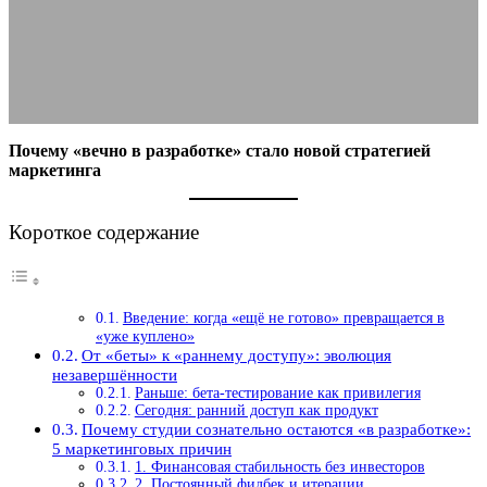
стратегия
30.10.2025
АВТОР ANA_EDITOR
КОММЕНТАРИЕВ НЕТ
Почему «вечно в разработке» стало новой стратегией
маркетинга
Короткое содержание
Введение: когда «ещё не готово» превращается в
«уже куплено»
От «беты» к «раннему доступу»: эволюция
незавершённости
Раньше: бета-тестирование как привилегия
Сегодня: ранний доступ как продукт
Почему студии сознательно остаются «в разработке»:
5 маркетинговых причин
1. Финансовая стабильность без инвесторов
2. Постоянный фидбек и итерации