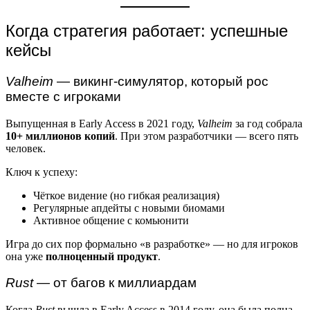
Когда стратегия работает: успешные
кейсы
Valheim
— викинг-симулятор, который рос
вместе с игроками
Выпущенная в Early Access в 2021 году,
Valheim
за год собрала
10+ миллионов копий
. При этом разработчики — всего пять
человек.
Ключ к успеху:
Чёткое видение (но гибкая реализация)
Регулярные апдейты с новыми биомами
Активное общение с комьюнити
Игра до сих пор формально «в разработке» — но для игроков
она уже
полноценный продукт
.
Rust
— от багов к миллиардам
Когда
Rust
вышла в Early Access в 2014 году, она была полна