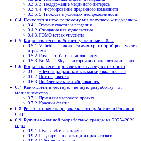
3. Поддержание медийного интереса
4. Формирование преданного комьюнити
5. Гибкость в условиях неопределённости
Психология игрока: почему мы покупаем «недоделки»
Эффект участия и владения
Ожидание как удовольствие
FOMO (страх упустить)
Когда стратегия работает: успешные кейсы
Valheim — викинг-симулятор, который рос вместе с
игроками
Rust — от багов к миллиардам
No Man’s Sky — история восстановления доверия
Когда стратегия проваливается: ловушки и риски
«Вечная разработка» как маскировка провала
Потеря доверия
Проблемы с масштабированием
Как отличить честную «вечную разработку» от
мошенничества
Признаки здорового проекта:
Красные флаги:
Региональная специфика: как это работает в России и
СНГ
Будущее «вечной разработки»: тренды на 2025–2026
годы
Live-service как норма
Регулирование и защита прав игроков
Гибридные модели