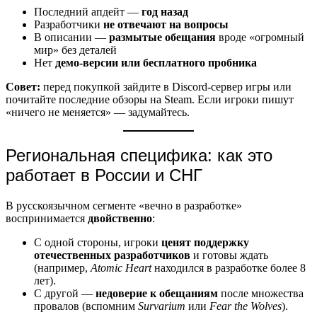
Последний апдейт —
год назад
Разработчики
не отвечают на вопросы
В описании —
размытые обещания
вроде «огромный
мир» без деталей
Нет
демо-версии или бесплатного пробника
Совет:
перед покупкой зайдите в Discord-сервер игры или
почитайте последние обзоры на Steam. Если игроки пишут
«ничего не меняется» — задумайтесь.
Региональная специфика: как это
работает в России и СНГ
В русскоязычном сегменте «вечно в разработке»
воспринимается
двойственно
:
С одной стороны, игроки
ценят поддержку
отечественных разработчиков
и готовы ждать
(например,
Atomic Heart
находился в разработке более 8
лет).
С другой —
недоверие к обещаниям
после множества
провалов (вспомним
Survarium
или
Fear the Wolves
).