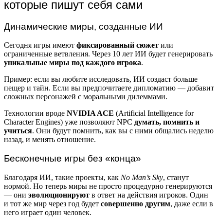
которые пишут себя сами
Динамические миры, созданные ИИ
Сегодня игры имеют
фиксированный сюжет
или
ограниченные ветвления. Через 10 лет ИИ будет генерировать
уникальные миры под каждого игрока
.
Пример: если вы любите исследовать, ИИ создаст больше
пещер и тайн. Если вы предпочитаете дипломатию — добавит
сложных персонажей с моральными дилеммами.
Технологии вроде
NVIDIA ACE
(Artificial Intelligence for
Character Engines) уже позволяют NPC
думать, помнить и
учиться
. Они будут помнить, как вы с ними общались неделю
назад, и менять отношение.
Бесконечные игры без «конца»
Благодаря ИИ, такие проекты, как
No Man’s Sky
, станут
нормой. Но теперь миры не просто процедурно генерируются
— они
эволюционируют
в ответ на действия игроков. Один
и тот же мир через год будет
совершенно другим
, даже если в
него играет один человек.