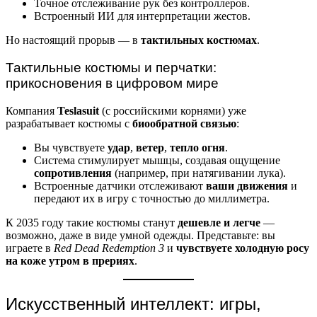
Точное отслеживание рук без контроллеров.
Встроенный ИИ для интерпретации жестов.
Но настоящий прорыв — в
тактильных костюмах
.
Тактильные костюмы и перчатки:
прикосновения в цифровом мире
Компания
Teslasuit
(с российскими корнями) уже
разрабатывает костюмы с
биообратной связью
:
Вы чувствуете
удар
,
ветер
,
тепло огня
.
Система стимулирует мышцы, создавая ощущение
сопротивления
(например, при натягивании лука).
Встроенные датчики отслеживают
ваши движения
и
передают их в игру с точностью до миллиметра.
К 2035 году такие костюмы станут
дешевле и легче
—
возможно, даже в виде умной одежды. Представьте: вы
играете в
Red Dead Redemption 3
и
чувствуете холодную росу
на коже утром в прериях
.
Искусственный интеллект: игры,