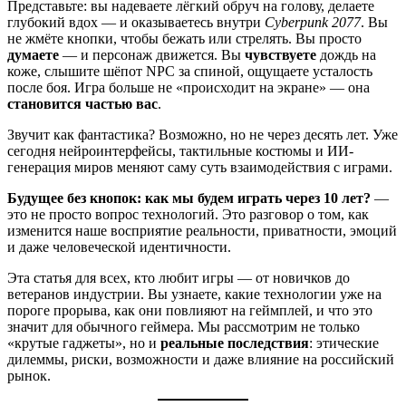
Представьте: вы надеваете лёгкий обруч на голову, делаете
глубокий вдох — и оказываетесь внутри
Cyberpunk 2077
. Вы
не жмёте кнопки, чтобы бежать или стрелять. Вы просто
думаете
— и персонаж движется. Вы
чувствуете
дождь на
коже, слышите шёпот NPC за спиной, ощущаете усталость
после боя. Игра больше не «происходит на экране» — она
становится частью вас
.
Звучит как фантастика? Возможно, но не через десять лет. Уже
сегодня нейроинтерфейсы, тактильные костюмы и ИИ-
генерация миров меняют саму суть взаимодействия с играми.
Будущее без кнопок: как мы будем играть через 10 лет?
—
это не просто вопрос технологий. Это разговор о том, как
изменится наше восприятие реальности, приватности, эмоций
и даже человеческой идентичности.
Эта статья для всех, кто любит игры — от новичков до
ветеранов индустрии. Вы узнаете, какие технологии уже на
пороге прорыва, как они повлияют на геймплей, и что это
значит для обычного геймера. Мы рассмотрим не только
«крутые гаджеты», но и
реальные последствия
: этические
дилеммы, риски, возможности и даже влияние на российский
рынок.