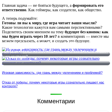
Главная задача — не бояться будущего, а
формировать его
ответственно
. Как геймеры, как создатели, как общество.
А теперь подумайте:
Готовы ли вы к миру, где игра читает ваши мысли?
Какие технологии кажутся вам самыми перспективными?
Поделитесь своим мнением на тему
будущее без кнопок: как
мы будем играть через 10 лет?
в комментариях — вместе мы
можем предсказать, а может, и создать это будущее.
Игровая зависимость: где грань между увлечением и
проблемой?
Отказ от победы: почему некоторые игры сознательно лишают
нас контроля?
Игровая зависимость: где грань между увлечением и проблемой?
Отказ от победы: почему некоторые игры сознательно лишают нас
контроля?
Комментарии