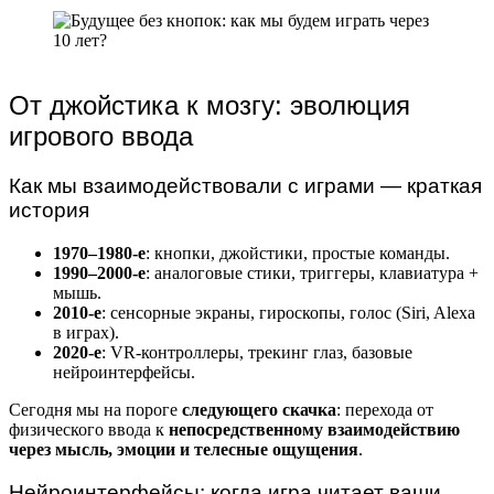
От джойстика к мозгу: эволюция
игрового ввода
Как мы взаимодействовали с играми — краткая
история
1970–1980-е
: кнопки, джойстики, простые команды.
1990–2000-е
: аналоговые стики, триггеры, клавиатура +
мышь.
2010-е
: сенсорные экраны, гироскопы, голос (Siri, Alexa
в играх).
2020-е
: VR-контроллеры, трекинг глаз, базовые
нейроинтерфейсы.
Сегодня мы на пороге
следующего скачка
: перехода от
физического ввода к
непосредственному взаимодействию
через мысль, эмоции и телесные ощущения
.
Нейроинтерфейсы: когда игра читает ваши