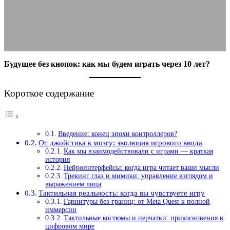
03.11.2025
АВТОР ANA_EDITOR
КОММЕНТАРИЕВ НЕТ
Будущее без кнопок: как мы будем играть через 10 лет?
Короткое содержание
Введение: конец эпохи контроллеров?
От джойстика к мозгу: эволюция игрового ввода
Как мы взаимодействовали с играми — краткая
история
Нейроинтерфейсы: когда игра читает ваши мысли
Трекинг глаз и мимики: управление взглядом и
выражением лица
Тактильная реальность: когда вы чувствуете игру
Гарнитуры без границ: от Meta Quest к полной
иммерсии
Тактильные костюмы и перчатки: прикосновения в
цифровом мире