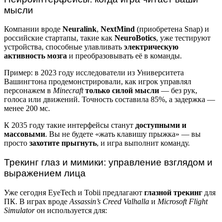
мысли
Компании вроде
Neuralink
,
NextMind
(приобретена Snap) и
российские стартапы, такие как
NeuroBotics
, уже тестируют
устройства, способные улавливать
электрическую
активность мозга
и преобразовывать её в команды.
Пример: в 2023 году исследователи из Университета
Вашингтона продемонстрировали, как игрок управлял
персонажем в
Minecraft
только силой мысли
— без рук,
голоса или движений. Точность составила 85%, а задержка —
менее 200 мс.
К 2035 году такие интерфейсы станут
доступными и
массовыми
. Вы не будете «жать клавишу прыжка» — вы
просто
захотите прыгнуть
, и игра выполнит команду.
Трекинг глаз и мимики: управление взглядом и
выражением лица
Уже сегодня EyeTech и Tobii предлагают
глазной трекинг
для
ПК. В играх вроде
Assassin’s Creed Valhalla
и
Microsoft Flight
Simulator
он используется для: