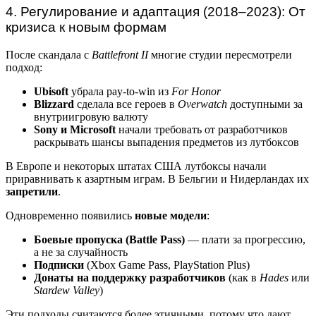
4. Регулирование и адаптация (2018–2023): От
кризиса к новым формам
После скандала с
Battlefront II
многие студии пересмотрели
подход:
Ubisoft
убрала pay-to-win из
For Honor
Blizzard
сделала все героев в
Overwatch
доступными за
внутриигровую валюту
Sony и Microsoft
начали требовать от разработчиков
раскрывать шансы выпадения предметов из лутбоксов
В Европе и некоторых штатах США лутбоксы начали
приравнивать к азартным играм. В Бельгии и Нидерландах их
запретили
.
Одновременно появились
новые модели
:
Боевые пропуска (Battle Pass)
— плати за прогрессию,
а не за случайность
Подписки
(Xbox Game Pass, PlayStation Plus)
Донаты на поддержку разработчиков
(как в
Hades
или
Stardew Valley
)
Эти подходы считаются более этичными, потому что дают