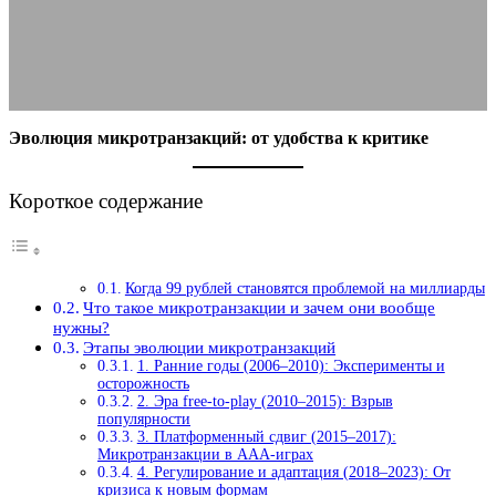
13.10.2025
АВТОР ANA_EDITOR
КОММЕНТАРИЕВ НЕТ
Эволюция микротранзакций: от удобства к критике
Короткое содержание
Когда 99 рублей становятся проблемой на миллиарды
Что такое микротранзакции и зачем они вообще
нужны?
Этапы эволюции микротранзакций
1. Ранние годы (2006–2010): Эксперименты и
осторожность
2. Эра free-to-play (2010–2015): Взрыв
популярности
3. Платформенный сдвиг (2015–2017):
Микротранзакции в AAA-играх
4. Регулирование и адаптация (2018–2023): От
кризиса к новым формам