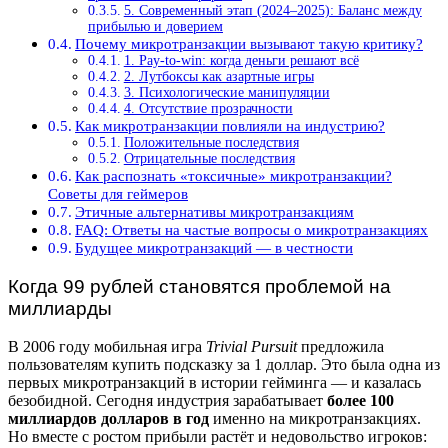
5. Современный этап (2024–2025): Баланс между
прибылью и доверием
Почему микротранзакции вызывают такую критику?
1. Pay-to-win: когда деньги решают всё
2. Лутбоксы как азартные игры
3. Психологические манипуляции
4. Отсутствие прозрачности
Как микротранзакции повлияли на индустрию?
Положительные последствия
Отрицательные последствия
Как распознать «токсичные» микротранзакции?
Советы для геймеров
Этичные альтернативы микротранзакциям
FAQ: Ответы на частые вопросы о микротранзакциях
Будущее микротранзакций — в честности
Когда 99 рублей становятся проблемой на
миллиарды
В 2006 году мобильная игра
Trivial Pursuit
предложила
пользователям купить подсказку за 1 доллар. Это была одна из
первых микротранзакций в истории гейминга — и казалась
безобидной. Сегодня индустрия зарабатывает
более 100
миллиардов долларов в год
именно на микротранзакциях.
Но вместе с ростом прибыли растёт и недовольство игроков: