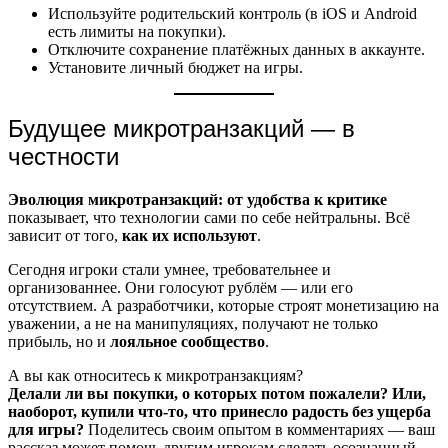
Используйте родительский контроль (в iOS и Android
есть лимиты на покупки).
Отключите сохранение платёжных данных в аккаунте.
Установите личный бюджет на игры.
Будущее микротранзакций — в
честности
Эволюция микротранзакций: от удобства к критике
показывает, что технологии сами по себе нейтральны. Всё
зависит от того,
как их используют
.
Сегодня игроки стали умнее, требовательнее и
организованнее. Они голосуют рублём — или его
отсутствием. А разработчики, которые строят монетизацию на
уважении, а не на манипуляциях, получают не только
прибыль, но и
лояльное сообщество
.
А вы как относитесь к микротранзакциям?
Делали ли вы покупки, о которых потом пожалели? Или,
наоборот, купили что-то, что принесло радость без ущерба
для игры?
Поделитесь своим опытом в комментариях — ваш
рассказ может помочь другим игрокам сделать осознанный