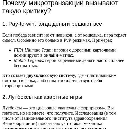
Почему микротранзакции вызывают
такую критику?
1. Pay-to-win: когда деньги решают всё
Если победа зависит не от навыков, а от кошелька, игра теряет
смысл. Особенно это больно в PvP-режимах. Примеры:
FIFA Ultimate Team
: игроки с дорогими карточками
доминируют в онлайн-матчах.
Mobile Legends
: герои за реальные деньги часто сильнее
бесплатных.
Это создаёт
двухклассовую систему
, где «платильщики»
смотрят свысока, а «бесплатники» чувствуют себя
второсортными.
2. Лутбоксы как азартные игры
Лутбоксы — это цифровые «капсулы с сюрпризом». Вы
платите, но не знаете, что получите. Исследования (в том
числе от Национального института здравоохранения
Великобритании) показывают, что такая механика
активирует те же зоны мозга, что и слот-машины
.