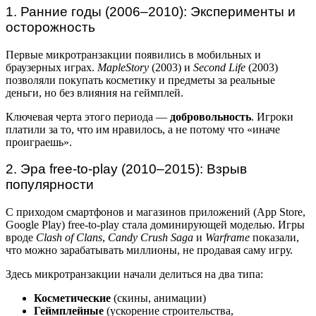
1. Ранние годы (2006–2010): Эксперименты и
осторожность
Первые микротранзакции появились в мобильных и
браузерных играх.
MapleStory
(2003) и
Second Life
(2003)
позволяли покупать косметику и предметы за реальные
деньги, но без влияния на геймплей.
Ключевая черта этого периода —
добровольность
. Игроки
платили за то, что им нравилось, а не потому что «иначе
проиграешь».
2. Эра free-to-play (2010–2015): Взрыв
популярности
С приходом смартфонов и магазинов приложений (App Store,
Google Play) free-to-play стала доминирующей моделью. Игры
вроде
Clash of Clans
,
Candy Crush Saga
и
Warframe
показали,
что можно зарабатывать миллионы, не продавая саму игру.
Здесь микротранзакции начали делиться на два типа:
Косметические
(скины, анимации)
Геймплейные
(ускорение строительства,