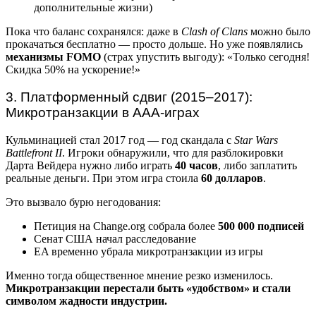
дополнительные жизни)
Пока что баланс сохранялся: даже в
Clash of Clans
можно было
прокачаться бесплатно — просто дольше. Но уже появлялись
механизмы FOMO
(страх упустить выгоду): «Только сегодня!
Скидка 50% на ускорение!»
3. Платформенный сдвиг (2015–2017):
Микротранзакции в AAA-играх
Кульминацией стал 2017 год — год скандала с
Star Wars
Battlefront II
. Игроки обнаружили, что для разблокировки
Дарта Вейдера нужно либо играть
40 часов
, либо заплатить
реальные деньги. При этом игра стоила
60 долларов
.
Это вызвало бурю негодования:
Петиция на Change.org собрала более
500 000 подписей
Сенат США начал расследование
EA временно убрала микротранзакции из игры
Именно тогда общественное мнение резко изменилось.
Микротранзакции перестали быть «удобством» и стали
символом жадности индустрии.