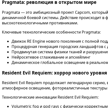
Pragmata: революция в открытом мире
Pragmata — это амбициозный проект Capcom, который 
динамичной боевой системы. Действие происходит в фу
высокотехнологичными противниками.
Ключевые технологические особенности Pragmata:
Движок RE Engine нового поколения с полной подд
Процедурная генерация городских ландшафтов с 
Продвинутая система физики тканей и разрушени
Нейросетевое сглаживание и апскейлинг
Динамическое глобальное освещение в реально
Resident Evil Requiem: хоррор нового уровня
Resident Evil Requiem продолжает легендарную серию,
атмосферное освещение, фотореалистичные текстуры 
Технологические инновации Resident Evil Requiem:
Volumetric fog и god rays с физически корректны