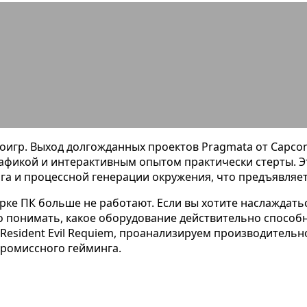
ания Pragmata и RE Requiem: желез
игр. Выход долгожданных проектов Pragmata от Capcom 
афикой и интерактивным опытом практически стерты. 
инга и процессной генерации окружения, что предъявляе
орке ПК больше не работают. Если вы хотите наслаждать
онимать, какое оборудование действительно способно 
esident Evil Requiem, проанализируем производительно
промиссного гейминга.