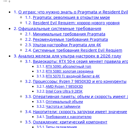
О играх: что нужно знать о Pragmata и Resident Evi
Pragmata: революция в открытом мире
Resident Evil Requiem: хоррор нового уровня
Официальные системные требования
Минимальные требования Pragmata
Рекомендуемые требования Pragmata
Ультра-настройки Pragmata для 4K
Системные требования Resident Evil Requiem
Анализ железа для ультра-настроек в 2026 году
Видеокарты: RTX 50-я серия меняет правила иг
RTX 5090: абсолютный топ
RTX 5080: золотая середина
RTX 5070 Ti: входной билет в 4K
Процессоры: Ryzen 7 9850X3D и его конкуренты
AMD Ryzen 7 9850X3D
Intel Core Ultra 9 285K
Оперативная память: объем и скорость имеют 
Оптимальный объем
Частота и тайминги
Накопители: скорость загрузки имеет значение
Требования к накопителю
Охлаждение: критический компонент
Типы охлаждения