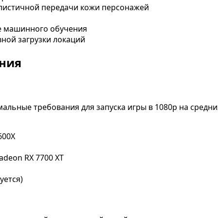
алистичной передачи кожи персонажей
е машинного обучения
ной загрузки локаций
ния
ьные требования для запуска игры в 1080p на средних
600X
adeon RX 7700 XT
уется)