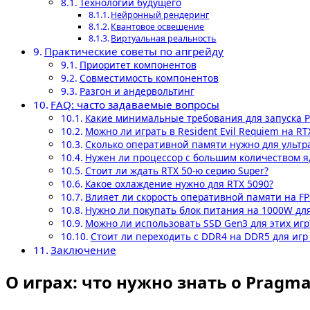
Технологии будущего
Нейронный рендеринг
Квантовое освещение
Виртуальная реальность
Практические советы по апгрейду
Приоритет компонентов
Совместимость компонентов
Разгон и андервольтинг
FAQ: часто задаваемые вопросы
Какие минимальные требования для запуска Pr
Можно ли играть в Resident Evil Requiem на RT
Сколько оперативной памяти нужно для ультра
Нужен ли процессор с большим количеством яд
Стоит ли ждать RTX 50-ю серию Super?
Какое охлаждение нужно для RTX 5090?
Влияет ли скорость оперативной памяти на FP
Нужно ли покупать блок питания на 1000W для
Можно ли использовать SSD Gen3 для этих игр
Стоит ли переходить с DDR4 на DDR5 для игр 
Заключение
О играх: что нужно знать о Pragmat