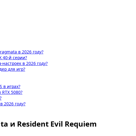
agmata в 2026 году?
X 40-й серии?
-настроек в 2026 году?
ер для игр?
S в играх?
 RTX 5080?
?
в 2026 году?
a и Resident Evil Requiem