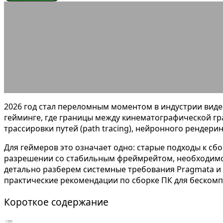
ИГРОНОВОСТИ
Системные требов
08.06.2026
АВТОР ANA_EDITOR
КОММЕНТАРИЕВ НЕТ
2026 год стал переломным моментом в индустрии видео
гейминге, где границы между кинематографической гр
трассировки путей (path tracing), нейронного рендер
Для геймеров это означает одно: старые подходы к сб
разрешении со стабильным фреймрейтом, необходимо п
детально разберем системные требования Pragmata и R
практические рекомендации по сборке ПК для беском
Короткое содержание