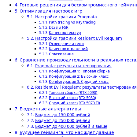
Готовые решения для бескомпромиссного геймин
Оптимизация настроек игр
Настройки графики Pragmata
Path tracing vs Ray tracing
DLSS и FSR
Качество текстур
Настройки графики Resident Evil Requiem
Освещение и тени
Качество отражений
Сглаживание
Сравнение производительности в реальных теста
Pragmata: результаты тестирования
Конфигурация 1: Топовая сборка
Конфигурация 2: Высокий класс
Конфигурация 3: Средний класс
Resident Evil Requiem: результаты тестирования
Топовая сборка (RTX 5090)
Высокий класс (RTX 5080)
Средний класс (RTX 5070 Ti)
Бюджетные альтернативы
Бюджет до 150 000 рублей
Бюджет до 250 000 рублей
Бюджет до 400 000 рублей и выше
Будущее гейминга: что нас ждет дальше