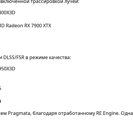
 включенной трассировкой лучей:
7800X3D
MD Radeon RX 7900 XTX
 и DLSS/FSR в режиме качества:
7950X3D
5
m
чем Pragmata, благодаря отработанному RE Engine. Одна