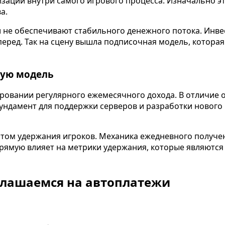
изации внутри самого игрового процесса. Изначально 
а.
и не обеспечивают стабильного денежного потока. Инв
перед. Так на сцену вышла подписочная модель, котор
ную модель
овании регулярного ежемесячного дохода. В отличие о
ундамент для поддержки серверов и разработки нового 
ом удержания игроков. Механика ежедневного получени
прямую влияет на метрики удержания, которые являютс
глашаемся на автоплатежи