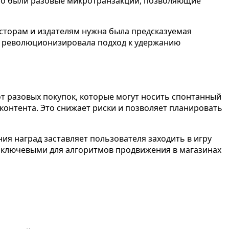
это были разовые микротранзакции, позволяющие
есторам и издателям нужна была предсказуемая
ая революционизировала подход к удержанию
т разовых покупок, которые могут носить спонтанный
контента. Это снижает риски и позволяет планировать
я наград заставляет пользователя заходить в игру
я ключевыми для алгоритмов продвижения в магазинах