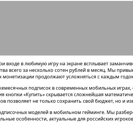
 ежемесячных подписок в совреме
 при входе в любимую игру на экране всплывает заманч
ва всего за несколько сотен рублей в месяц. Мы привы
х монетизации продолжают усложняться с каждым годо
жемесячных подписок в современных мобильных играх, с
ия кнопки «Купить» скрывается сложнейшая математиче
ов позволяет не только сохранить свой бюджет, но и и
одписочных моделей в мобильном гейминге. Мы разбере
льные особенности, актуальные для российских игроко