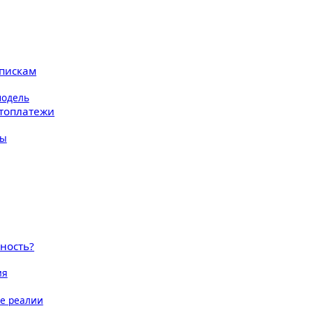
дпискам
модель
втоплатежи
лы
ность?
ия
е реалии