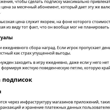
жения, чтобы сделать подписку максимально привлекат
цена за месячный абонемент, который дает эту же валю
.
ысокая цена служит якорем, на фоне которого стоимост
ская из виду тот факт, что он вообще мог не планировать
туалы
 ежедневного сбора наград. Если игрок пропускает ден
естный как страх упущенной выгоды.
нужден заходить в игру ежедневно, даже если у него не
, формируя жесткую поведенческую петлю, которую кра
а подписок
я
я через инфраструктуру магазинов приложений, таких к
ранзакций и хранение платежных данных пользователей.