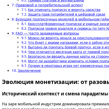
Прямые платежи и веб-магазины
Правовой и потребительский аспект
Как отменить подписку и вернуть средства
Защита прав потребителей в цифровой среде
Будущее подписочных моделей в мобильном гей
Кроссплатформенные подписки и единые экос
Подписки уровня издателя и сервисы по типу Ne
FAQ — Часто задаваемые вопросы
Можно ли вернуть деньги за неиспользованную
Что будет с моими наградами, если я забуду о
Выгодно ли покупать боевой пропуск, если я и
Чем отличается месячная карта от прямой пок
Безопасно ли вводить данные карты на сторонн
Могут ли разработчики изменить условия подпи
Почему в некоторых играх нет ежемесячных по
Заключение
Эволюция монетизации: от разов
Исторический контекст и смена парадигмы
На заре мобильной индустрии доминировала премиальн