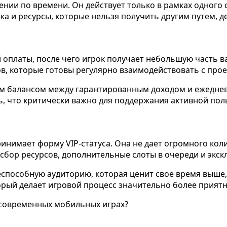
ении по времени. Он действует только в рамках одного 
ика и ресурсы, которые нельзя получить другим путем, 
 оплаты, после чего игрок получает небольшую часть 
ов, которые готовы регулярно взаимодействовать с прое
м балансом между гарантированным доходом и ежедневн
нь, что критически важно для поддержания активной пол
ринимает форму VIP-статуса. Она не дает огромного ко
 сбор ресурсов, дополнительные слоты в очереди и экс
способную аудиторию, которая ценит свое время выше, 
орый делает игровой процесс значительно более прият