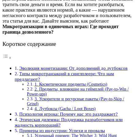
тратить свои деньги и время. Если вы хотите разобраться,
какие практики являются нормой, а какие — нарушением
негласного контракта между разработчиком и пользователем,
эта статья для вас. Давайте выясним, как работают
Микротранзакции в одиночных играх: Где проходит
граница дозволенного?
Короткое содержание
Эволюция монетизации: От дополнений до лутбоксов
Типы микротранзакций в синглплеере: Что нам
предлагают?
1. Косметические предметы (Cosmetics)
2. Предметы, влияющие на геймплей (Pay-to-Win /
Power-ups)
3. Ускорители и ресурсные пакеты (Pay-to-Skip /
Grind)
4. Лутбоксы (Gacha / Loot Boxes)
Психология игрока: Почему нас это раздражает?
Этическая дилемма: Поддержка разработчиков или
жадность корпораций?
Примеры из индустрии: Успехи и провалы
Успешный пример: The Witcher 3: Wild Hunt