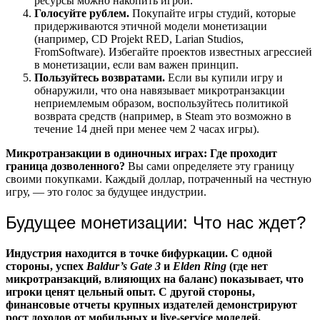
ресурсы можно накопить игрой.
Голосуйте рублем.
Покупайте игры студий, которые
придерживаются этичной модели монетизации
(например, CD Projekt RED, Larian Studios,
FromSoftware). Избегайте проектов известных агрессией
в монетизации, если вам важен принцип.
Пользуйтесь возвратами.
Если вы купили игру и
обнаружили, что она навязывает микротранзакции
неприемлемым образом, воспользуйтесь политикой
возврата средств (например, в Steam это возможно в
течение 14 дней при менее чем 2 часах игры).
Микротранзакции в одиночных играх: Где проходит
граница дозволенного?
Вы сами определяете эту границу
своими покупками. Каждый доллар, потраченный на честную
игру, — это голос за будущее индустрии.
Будущее монетизации: Что нас ждет?
Индустрия находится в точке бифуркации. С одной
стороны, успех
Baldur’s Gate 3
и
Elden Ring
(где нет
микротранзакций, влияющих на баланс) показывает, что
игроки ценят цельный опыт. С другой стороны,
финансовые отчеты крупных издателей демонстрируют
рост доходов от мобильных и live-service моделей.