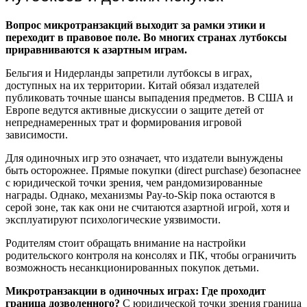
Вопрос микротранзакций выходит за рамки этики и
переходит в правовое поле. Во многих странах лутбоксы
приравниваются к азартным играм.
Бельгия и Нидерланды запретили лутбоксы в играх,
доступных на их территории. Китай обязал издателей
публиковать точные шансы выпадения предметов. В США и
Европе ведутся активные дискуссии о защите детей от
непреднамеренных трат и формирования игровой
зависимости.
Для одиночных игр это означает, что издатели вынуждены
быть осторожнее. Прямые покупки (direct purchase) безопаснее
с юридической точки зрения, чем рандомизированные
награды. Однако, механизмы Pay-to-Skip пока остаются в
серой зоне, так как они не считаются азартной игрой, хотя и
эксплуатируют психологические уязвимости.
Родителям стоит обращать внимание на настройки
родительского контроля на консолях и ПК, чтобы ограничить
возможность несанкционированных покупок детьми.
Микротранзакции в одиночных играх: Где проходит
граница дозволенного?
С юридической точки зрения граница