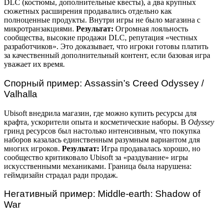
DLC (костюмы, дополнительные квесты), а два крупных
сюжетных расширения продавались отдельно как
полноценные продукты. Внутри игры не было магазина с
микротранзакциями.
Результат:
Огромная лояльность
сообщества, высокие продажи DLC, репутация «честных
разработчиков». Это доказывает, что игроки готовы платить
за качественный дополнительный контент, если базовая игра
уважает их время.
Спорный пример: Assassin’s Creed Odyssey /
Valhalla
Ubisoft внедрила магазин, где можно купить ресурсы для
крафта, ускорители опыта и косметические наборы. В
Odyssey
гринд ресурсов был настолько интенсивным, что покупка
наборов казалась единственным разумным вариантом для
многих игроков.
Результат:
Игра продавалась хорошо, но
сообщество критиковало Ubisoft за «раздувание» игры
искусственными механиками. Граница была нарушена:
геймдизайн страдал ради продаж.
Негативный пример: Middle-earth: Shadow of
War