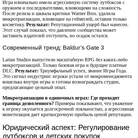
Игра изначально имела агрессивную систему лутбоксов с
оружием и последователями, влияющими на сложность.
После релиза и шквала критики Warner Bros. удалила
микротранзакции, влияющие на геймплей, оставив только
косметику.
Результат:
Репутационный ущерб был нанесен.
Этот случай показал, что давление сообщества может
заставить издателей отступить, но осадок остался.
Современный тренд: Baldur’s Gate 3
Larian Studios выпустили масштабную RPG без каких-либо
микротранзакций. Только базовая игра и будущие платные
DLC.
Результат:
Триумфальный успех, звание Игры Года.
Это сигнал индустрии: игроки устали от микроменеджмента
кошелька внутри игры и готовы вознаграждать студии,
предлагающие цельный опыт.
Микротранзакции в одиночных играх: Где проходит
граница дозволенного?
Примеры показывают, что уважение
к игроку окупается долгосрочной лояльностью, а агрессивная
монетизация дает краткосрочную прибыль ценой репутации.
Юридический аспект: Регулирование
лутбоксов и детских покупок