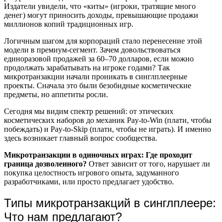
Издатели увидели, что «киты» (игроки, тратящие много
денег) могут приносить доходы, превышающие продажи
миллионов копий традиционных игр.
Логичным шагом для корпораций стало перенесение этой
модели в премиум-сегмент. Зачем довольствоваться
единоразовой продажей за 60–70 долларов, если можно
продолжать зарабатывать на игроке годами? Так
микротранзакции начали проникать в синглплеерные
проекты. Сначала это были безобидные косметические
предметы, но аппетиты росли.
Сегодня мы видим спектр решений: от этических
косметических наборов до механик Pay-to-Win (плати, чтобы
побеждать) и Pay-to-Skip (плати, чтобы не играть). И именно
здесь возникает главный вопрос сообщества.
Микротранзакции в одиночных играх: Где проходит
граница дозволенного?
Ответ зависит от того, нарушает ли
покупка целостность игрового опыта, задуманного
разработчиками, или просто предлагает удобство.
Типы микротранзакций в синглплеере:
Что нам предлагают?