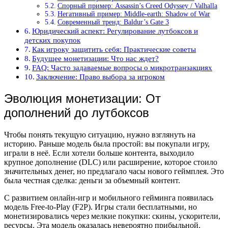
Спорный пример: Assassin’s Creed Odyssey / Valhalla
Негативный пример: Middle-earth: Shadow of War
Современный тренд: Baldur’s Gate 3
Юридический аспект: Регулирование лутбоксов и
детских покупок
Как игроку защитить себя: Практические советы
Будущее монетизации: Что нас ждет?
FAQ: Часто задаваемые вопросы о микротранзакциях
Заключение: Право выбора за игроком
Эволюция монетизации: От
дополнений до лутбоксов
Чтобы понять текущую ситуацию, нужно взглянуть на
историю. Раньше модель была простой: вы покупали игру,
играли в неё. Если хотели больше контента, выходило
крупное дополнение (DLC) или расширение, которое стоило
значительных денег, но предлагало часы нового геймплея. Это
была честная сделка: деньги за объемный контент.
С развитием онлайн-игр и мобильного гейминга появилась
модель Free-to-Play (F2P). Игры стали бесплатными, но
монетизировались через мелкие покупки: скины, ускорители,
ресурсы. Эта модель оказалась невероятно прибыльной.