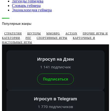
Легенды геймдева
Словарь геймера
Энциклопедия геймера
Популярные жанры
СТРАТЕГИИ
ШУТЕРЫ
MMORPG
ACTION
ПРОЧИЕ ИГРЫ И
КАТЕГОРИИ
РПГ
СПОРТИВНЫЕ ИГРЫ
КАРТОЧНЫЕ И
НАСТОЛЬНЫЕ ИГРЫ
Игросуп на Дзен
1 141 подписчик
Подписаться
Игросуп в Telegram
1 770 подписчиков