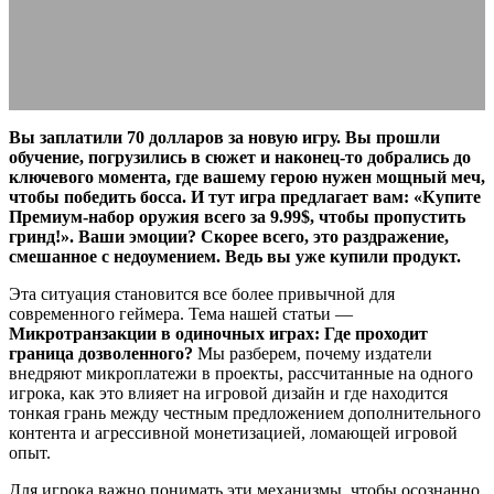
08.05.2026
АВТОР ANA_EDITOR
КОММЕНТАРИЕВ НЕТ
Вы заплатили 70 долларов за новую игру. Вы прошли
обучение, погрузились в сюжет и наконец-то добрались до
ключевого момента, где вашему герою нужен мощный меч,
чтобы победить босса. И тут игра предлагает вам: «Купите
Премиум-набор оружия всего за 9.99$, чтобы пропустить
гринд!». Ваши эмоции? Скорее всего, это раздражение,
смешанное с недоумением. Ведь вы уже купили продукт.
Эта ситуация становится все более привычной для
современного геймера. Тема нашей статьи —
Микротранзакции в одиночных играх: Где проходит
граница дозволенного?
Мы разберем, почему издатели
внедряют микроплатежи в проекты, рассчитанные на одного
игрока, как это влияет на игровой дизайн и где находится
тонкая грань между честным предложением дополнительного
контента и агрессивной монетизацией, ломающей игровой
опыт.
Для игрока важно понимать эти механизмы, чтобы осознанно