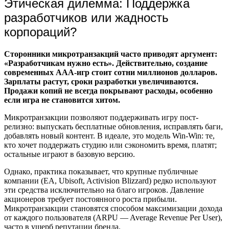
Этическая дилемма: Поддержка
разработчиков или жадность
корпораций?
Сторонники микротранзакций часто приводят аргумент:
«Разработчикам нужно есть». Действительно, создание
современных AAA-игр стоит сотни миллионов долларов.
Зарплаты растут, сроки разработки увеличиваются.
Продажи копий не всегда покрывают расходы, особенно
если игра не становится хитом.
Микротранзакции позволяют поддерживать игру пост-
релизно: выпускать бесплатные обновления, исправлять баги,
добавлять новый контент. В идеале, это модель Win-Win: те,
кто хочет поддержать студию или сэкономить время, платят;
остальные играют в базовую версию.
Однако, практика показывает, что крупные публичные
компании (EA, Ubisoft, Activision Blizzard) редко используют
эти средства исключительно на благо игроков. Давление
акционеров требует постоянного роста прибыли.
Микротранзакции становятся способом максимизации дохода
от каждого пользователя (ARPU — Average Revenue Per User),
часто в ущерб репутации бренда.