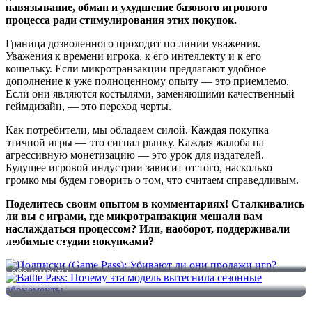
навязывание, обман и ухудшение базового игрового
процесса ради стимулирования этих покупок.
Граница дозволенного проходит по линии уважения.
Уважения к времени игрока, к его интеллекту и к его
кошельку. Если микротранзакции предлагают удобное
дополнение к уже полноценному опыту — это приемлемо.
Если они являются костылями, заменяющими качественный
геймдизайн, — это переход черты.
Как потребители, мы обладаем силой. Каждая покупка
этичной игры — это сигнал рынку. Каждая жалоба на
агрессивную монетизацию — это урок для издателей.
Будущее игровой индустрии зависит от того, насколько
громко мы будем говорить о том, что считаем справедливым.
Поделитесь своим опытом в комментариях! Сталкивались
ли вы с играми, где микротранзакции мешали вам
наслаждаться процессом? Или, наоборот, поддерживали
любимые студии покупками?
Подписки (Game Pass): Убивают ли они продажи игр?
Battle Pass: Почему эта модель вытеснила сезонные
абонементы