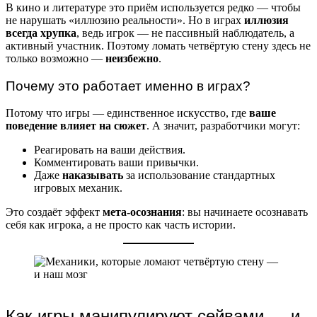
В кино и литературе это приём используется редко — чтобы
не нарушать «иллюзию реальности». Но в играх
иллюзия
всегда хрупка
, ведь игрок — не пассивный наблюдатель, а
активный участник. Поэтому ломать четвёртую стену здесь не
только возможно —
неизбежно
.
Почему это работает именно в играх?
Потому что игры — единственное искусство, где
ваше
поведение влияет на сюжет
. А значит, разработчики могут:
Реагировать на ваши действия.
Комментировать ваши привычки.
Даже
наказывать
за использование стандартных
игровых механик.
Это создаёт эффект
мета-осознания
: вы начинаете осознавать
себя как игрока, а не просто как часть истории.
Как игры манипулируют сейвами — и