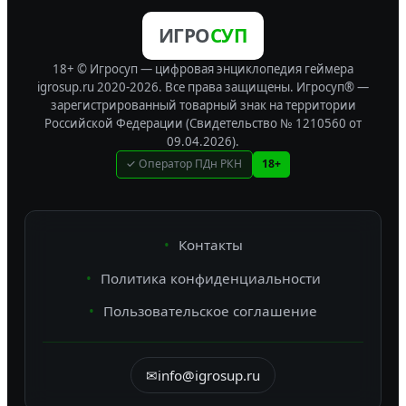
ИГРО
СУП
18+ © Игросуп — цифровая энциклопедия геймера
igrosup.ru 2020-2026. Все права защищены.
Игросуп® —
зарегистрированный товарный знак на территории
Российской Федерации (Свидетельство № 1210560 от
09.04.2026).
✓ Оператор ПДн РКН
18+
Контакты
Политика конфиденциальности
Пользовательское соглашение
✉
info@igrosup.ru