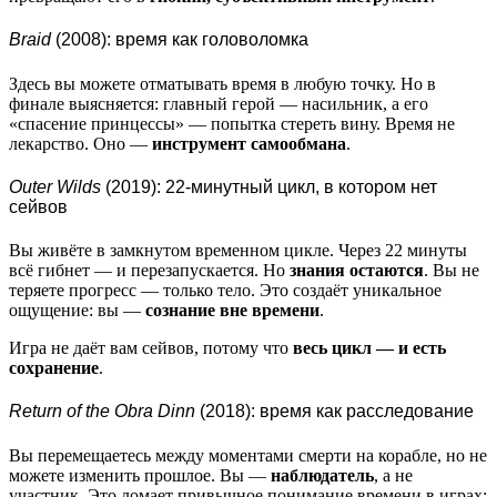
Braid
(2008): время как головоломка
Здесь вы можете отматывать время в любую точку. Но в
финале выясняется: главный герой — насильник, а его
«спасение принцессы» — попытка стереть вину. Время не
лекарство. Оно —
инструмент самообмана
.
Outer Wilds
(2019): 22-минутный цикл, в котором нет
сейвов
Вы живёте в замкнутом временном цикле. Через 22 минуты
всё гибнет — и перезапускается. Но
знания остаются
. Вы не
теряете прогресс — только тело. Это создаёт уникальное
ощущение: вы —
сознание вне времени
.
Игра не даёт вам сейвов, потому что
весь цикл — и есть
сохранение
.
Return of the Obra Dinn
(2018): время как расследование
Вы перемещаетесь между моментами смерти на корабле, но не
можете изменить прошлое. Вы —
наблюдатель
, а не
участник. Это ломает привычное понимание времени в играх: