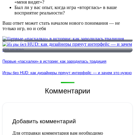
«меня видят»?
Был ли у вас опыт, когда игра «вторглась» в ваше
восприятие реальности?
Ваш ответ может стать началом нового понимания — не
только игр, но и себя
Первые «пасхалки» в истории: как зародилась традиция
Игры без HUD: как дизайнеры прячут интерфейс — и зачем
это нужно
Первые «пасхалки» в истории: как зародилась традиция
Игры без HUD: как дизайнеры прячут интерфейс — и зачем это нужно
Комментарии
Добавить комментарий
Для отправки комментария вам необходимо