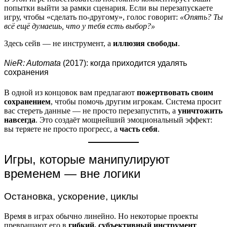
попытки выйти за рамки сценария. Если вы перезапускаете
игру, чтобы «сделать по-другому», голос говорит:
«Опять? Ты
всё ещё думаешь, что у тебя есть выбор?»
Здесь сейв — не инструмент, а
иллюзия свободы
.
NieR: Automata
(2017): когда приходится удалять
сохранения
В одной из концовок вам предлагают
пожертвовать своим
сохранением
, чтобы помочь другим игрокам. Система просит
вас стереть данные — не просто перезапустить, а
уничтожить
навсегда
. Это создаёт мощнейший эмоциональный эффект:
вы теряете не просто прогресс, а
часть себя
.
Игры, которые манипулируют
временем — вне логики
Остановка, ускорение, циклы
Время в играх обычно линейно. Но некоторые проекты
превращают его в
гибкий, субъективный инструмент
.