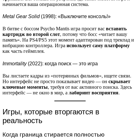
начинается ваша операционная система.
Metal Gear Solid
(1998): «Выключите консоль!»
В битве с боссом Psycho Mantis игра просит вас
вставить
картридж во второй слот
, потому что босс «читает вашу
память». На PS4/PS5 этот момент адаптирован под трекпад и
вибрацию контроллера. Игра
использует саму платформу
как часть геймплея.
Immortality
(2022): когда поиск — это игра
Вы листаете кадры из «потерянных фильмов», ищете связи.
Но интерфейс не просто показывает видео — он
скрывает
ключевые моменты
, требуя от вас активного поиска. Здесь
интерфейс — не окно в мир, а
лабиринт восприятия
.
Игры, которые вторгаются в
реальность
Когда граница стирается полностью