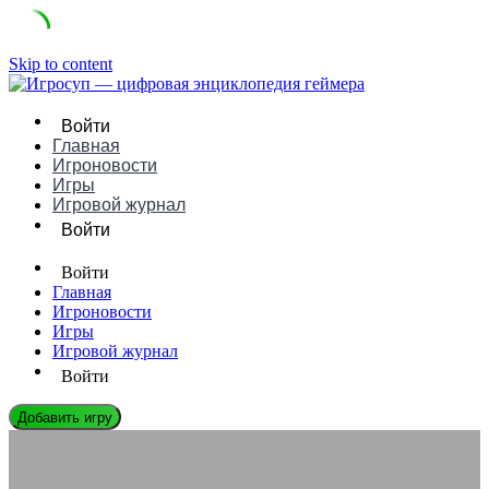
Skip to content
Войти
Главная
Игроновости
Игры
Игровой журнал
Войти
Войти
Главная
Игроновости
Игры
Игровой журнал
Войти
Добавить игру
ИГРОНОВОСТИ
Механики, которые ломают четвёртую стену — и наш мозг