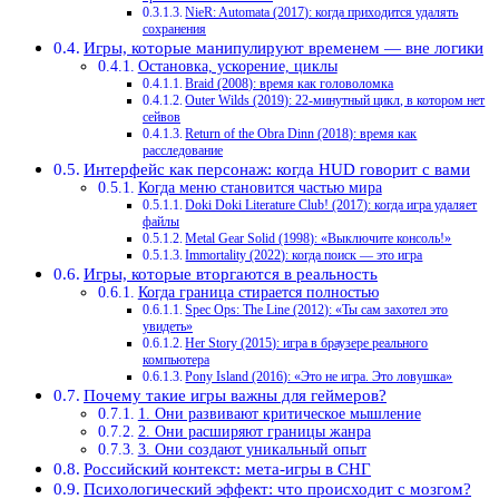
NieR: Automata (2017): когда приходится удалять
сохранения
Игры, которые манипулируют временем — вне логики
Остановка, ускорение, циклы
Braid (2008): время как головоломка
Outer Wilds (2019): 22-минутный цикл, в котором нет
сейвов
Return of the Obra Dinn (2018): время как
расследование
Интерфейс как персонаж: когда HUD говорит с вами
Когда меню становится частью мира
Doki Doki Literature Club! (2017): когда игра удаляет
файлы
Metal Gear Solid (1998): «Выключите консоль!»
Immortality (2022): когда поиск — это игра
Игры, которые вторгаются в реальность
Когда граница стирается полностью
Spec Ops: The Line (2012): «Ты сам захотел это
увидеть»
Her Story (2015): игра в браузере реального
компьютера
Pony Island (2016): «Это не игра. Это ловушка»
Почему такие игры важны для геймеров?
1. Они развивают критическое мышление
2. Они расширяют границы жанра
3. Они создают уникальный опыт
Российский контекст: мета-игры в СНГ
Психологический эффект: что происходит с мозгом?