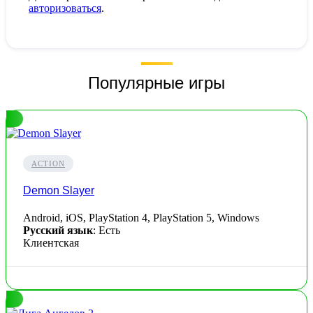
авторизоваться
.
Популярные игры
ACTION
Demon Slayer
Android, iOS, PlayStation 4, PlayStation 5, Windows
Русский язык
: Есть
Клиентская