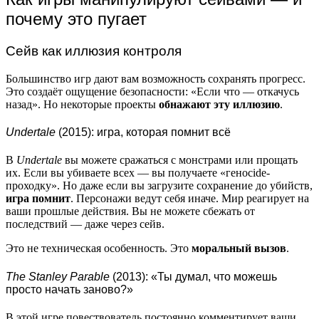
почему это пугает
Сейв как иллюзия контроля
Большинство игр дают вам возможность сохранять прогресс.
Это создаёт ощущение безопасности: «Если что — откачусь
назад». Но некоторые проекты
обнажают эту иллюзию
.
Undertale
(2015): игра, которая помнит всё
В
Undertale
вы можете сражаться с монстрами или прощать
их. Если вы убиваете всех — вы получаете «генocide-
проходку». Но даже если вы загрузите сохранение до убийств,
игра помнит
. Персонажи ведут себя иначе. Мир реагирует на
ваши прошлые действия. Вы не можете сбежать от
последствий — даже через сейв.
Это не техническая особенность. Это
моральный вызов
.
The Stanley Parable
(2013): «Ты думал, что можешь
просто начать заново?»
В этой игре повествователь постоянно комментирует ваши