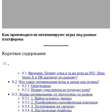
платформы
30.11.2025
АВТОР ANA_EDITOR
КОММЕНТАРИЕВ НЕТ
Как производители оптимизируют игры под разные
платформы
Короткое содержание
Введение: Почему одна и та же игра на PS5, Xbox
Series X и ПК выглядит по-разному?
Что такое оптимизация игры и зачем она нужна?
Определение
Почему одна версия не подходит всем?
Этапы оптимизации: от прототипа до релиза
1. Выбор игрового движка
2. Платформенно-специфическая адаптация
3. Тестирование на «железе»
4. Пострелизная доработка