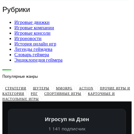
Рубрики
Игровые движки
Игровые компании
Игровые консоли
Игроновости
История онлайн игр
Легенды геймдева
Словарь геймера
Энциклопедия геймера
Популярные жанры
СТРАТЕГИИ
ШУТЕРЫ
MMORPG
ACTION
ПРОЧИЕ ИГРЫ И
КАТЕГОРИИ
РПГ
СПОРТИВНЫЕ ИГРЫ
КАРТОЧНЫЕ И
НАСТОЛЬНЫЕ ИГРЫ
Игросуп на Дзен
1 141 подписчик