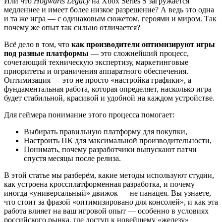
Или что
Hogwarts Legacy
на Xbox Series S загружается
медленнее и имеет более низкое разрешение? А ведь это одна
и та же игра — с одинаковым сюжетом, героями и миром. Так
почему же опыт так сильно отличается?
Всё дело в том, что
как производители оптимизируют игры
под разные платформы
— это сложнейший процесс,
сочетающий техническую экспертизу, маркетинговые
приоритеты и ограничения аппаратного обеспечения.
Оптимизация — это не просто «настройка графики», а
фундаментальная работа, которая определяет, насколько игра
будет стабильной, красивой и удобной на каждом устройстве.
Для геймера понимание этого процесса помогает:
Выбирать правильную платформу для покупки,
Настроить ПК для максимальной производительности,
Понимать, почему разработчики выпускают патчи
спустя месяцы после релиза.
В этой статье мы разберём, какие методы используют студии,
как устроена кроссплатформенная разработка, и почему
иногда «универсальный» движок — не панацея. Вы узнаете,
что стоит за фразой «оптимизировано для консолей», и как эта
работа влияет на ваш игровой опыт — особенно в условиях
российского рынка, где доступ к новейшему «железу»