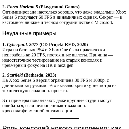
2.
Forza Horizon 5
(Playground Games)
Оптимизирована настолько хорошо, что даже владельцы Xbox
Series S получают 60 FPS в динамичных сценах. Секрет — в
кастомном движке и тесном сотрудничестве с Microsoft.
Неудачные примеры
1.
Cyberpunk 2077
(CD Projekt RED, 2020)
Игра на базовых PS4 и Xbox One была практически
неиграбельна: 20 FPS, постоянные вылеты. Причина —
недостаточное тестирование на старых консолях и
чрезмерный фокус на ПК и next-gen.
2.
Starfield
(Bethesda, 2023)
На Xbox Series S версия ограничена 30 FPS и 1080p, с
длинными загрузками. Это вызвало критику, несмотря на
техническую сложность проекта.
Эти примеры показывают: даже крупные студии могут
ошибаться, если недооценивают важность
кроссплатформенной оптимизации.
Роль консолей нового поколения: как