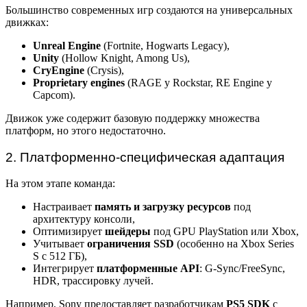
Большинство современных игр создаются на универсальных
движках:
Unreal Engine
(Fortnite, Hogwarts Legacy),
Unity
(Hollow Knight, Among Us),
CryEngine
(Crysis),
Proprietary engines
(RAGE у Rockstar, RE Engine у
Capcom).
Движок уже содержит базовую поддержку множества
платформ, но этого недостаточно.
2. Платформенно-специфическая адаптация
На этом этапе команда:
Настраивает
память и загрузку ресурсов
под
архитектуру консоли,
Оптимизирует
шейдеры
под GPU PlayStation или Xbox,
Учитывает
ограничения SSD
(особенно на Xbox Series
S с 512 ГБ),
Интегрирует
платформенные API
: G-Sync/FreeSync,
HDR, трассировку лучей.
Например, Sony предоставляет разработчикам
PS5 SDK
с