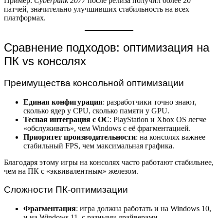
Пример:
Cyberpunk 2077
после релиза получил более 20
патчей, значительно улучшивших стабильность на всех
платформах.
Сравнение подходов: оптимизация на
ПК vs консолях
Преимущества консольной оптимизации
Единая конфигурация
: разработчики точно знают,
сколько ядер у CPU, сколько памяти у GPU.
Тесная интеграция с ОС
: PlayStation и Xbox OS легче
«обслуживать», чем Windows с её фрагментацией.
Приоритет производительности
: на консолях важнее
стабильный FPS, чем максимальная графика.
Благодаря этому игры на консолях часто работают стабильнее,
чем на ПК с «эквивалентным» железом.
Сложности ПК-оптимизации
Фрагментация
: игра должна работать и на Windows 10,
и на Windows 11, с разными драйверами