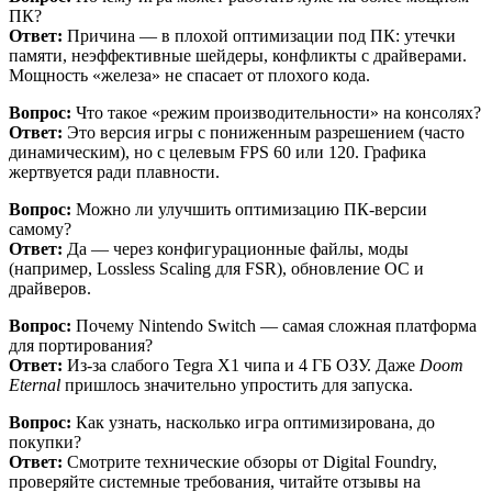
ПК?
Ответ:
Причина — в плохой оптимизации под ПК: утечки
памяти, неэффективные шейдеры, конфликты с драйверами.
Мощность «железа» не спасает от плохого кода.
Вопрос:
Что такое «режим производительности» на консолях?
Ответ:
Это версия игры с пониженным разрешением (часто
динамическим), но с целевым FPS 60 или 120. Графика
жертвуется ради плавности.
Вопрос:
Можно ли улучшить оптимизацию ПК-версии
самому?
Ответ:
Да — через конфигурационные файлы, моды
(например, Lossless Scaling для FSR), обновление ОС и
драйверов.
Вопрос:
Почему Nintendo Switch — самая сложная платформа
для портирования?
Ответ:
Из-за слабого Tegra X1 чипа и 4 ГБ ОЗУ. Даже
Doom
Eternal
пришлось значительно упростить для запуска.
Вопрос:
Как узнать, насколько игра оптимизирована, до
покупки?
Ответ:
Смотрите технические обзоры от Digital Foundry,
проверяйте системные требования, читайте отзывы на