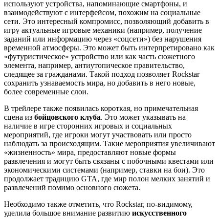
используют устройства, напоминающие смартфоны, и
взаимодействуют с интерфейсом, похожим на социальные
сети. Это интересный компромисс, позволяющий добавить в
игру актуальные игровые механики (например, получение
заданий или информацию через «соцсети») без нарушения
временной атмосферы. Это может быть интерпретировано как
«футуристическое» устройство или как часть сюжетного
элемента, например, антиутопическое правительство,
следящее за гражданами. Такой подход позволяет Rockstar
сохранить узнаваемость мира, но добавить в него новые,
более современные слои.
В трейлере также появилась короткая, но примечательная
сцена из
бойцовского клуба
. Это может указывать на
наличие в игре сторонних игровых и социальных
мероприятий, где игроки могут участвовать или просто
наблюдать за происходящим. Такие мероприятия увеличивают
«жизненность» мира, предоставляют новые формы
развлечения и могут быть связаны с побочными квестами или
экономическими системами (например, ставки на бои). Это
продолжает традицию GTA, где мир полон мелких занятий и
развлечений помимо основного сюжета.
Необходимо также отметить, что Rockstar, по-видимому,
уделила большое внимание развитию
искусственного