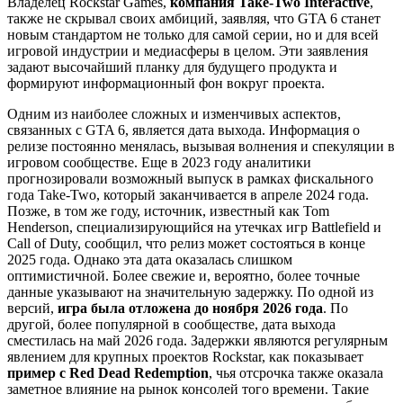
Владелец Rockstar Games,
компания Take-Two Interactive
,
также не скрывал своих амбиций, заявляя, что GTA 6 станет
новым стандартом не только для самой серии, но и для всей
игровой индустрии и медиасферы в целом. Эти заявления
задают высочайший планку для будущего продукта и
формируют информационный фон вокруг проекта.
Одним из наиболее сложных и изменчивых аспектов,
связанных с GTA 6, является дата выхода. Информация о
релизе постоянно менялась, вызывая волнения и спекуляции в
игровом сообществе. Еще в 2023 году аналитики
прогнозировали возможный выпуск в рамках фискального
года Take-Two, который заканчивается в апреле 2024 года.
Позже, в том же году, источник, известный как Tom
Henderson, специализирующийся на утечках игр Battlefield и
Call of Duty, сообщил, что релиз может состояться в конце
2025 года. Однако эта дата оказалась слишком
оптимистичной. Более свежие и, вероятно, более точные
данные указывают на значительную задержку. По одной из
версий,
игра была отложена до ноября 2026 года
. По
другой, более популярной в сообществе, дата выхода
сместилась на май 2026 года. Задержки являются регулярным
явлением для крупных проектов Rockstar, как показывает
пример с Red Dead Redemption
, чья отсрочка также оказала
заметное влияние на рынок консолей того времени. Такие