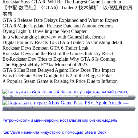
Rockstar Says GTA 6 ‘Will Be The Largest Game Launch in
【中配·数毛社】《GTA6》Trailer 2 技术解析：以假乱真的真
实感
GTA 6 Release Date Delays Explained and What to Expect
GTA 6 Major Update: Release Date and Announcements
Dying Light 3: Unveiling the Next Chapter
In a wide-ranging interview with GamesHub, former
Digital Foundry Reacts To GTA 6 Trailer: ‘Astonishing detail
Rockstar Devs Bemoan GTA 6 Trailer Leak
Rockstar Devs and the Rest of the Games Industry React
Ex-Rockstar Dev Tries to Explain Why GTA 6 Is Coming
The Biggest «Holy F**k» Moment of 2023
GTA 6 Has Been Delayed Again: How Does This Impact
Fans Celebrate After Google Kills 2 of the Biggest Fake
A Popular Steam Game is Raising Its Price Due to Inflation
Где купить Borderlands 4 Steam Key: официальный релиз,
особенности игры и лучшие советы для новичков
Подписки в играх: Xbox Game Pass, PS+, Apple Arcade — что
выгоднее?
Ретро-консоли и мини-версии: ностальгия как бизнес-модель
Как Valve изменила индустрию с помощью Steam Deck