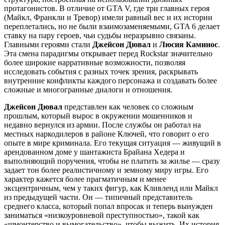
протагонистов. В отличие от GTA V, где три главных героя
(Майкл, Франкли и Тревор) имели равный вес и их истории
переплетались, но не были взаимозаменяемыми, GTA 6 делает
ставку на пару героев, чьи судьбы неразрывно связаны.
Главными героями стали
Джейсон Дювал
и
Люсия Каминос
.
Эта смена парадигмы открывает перед Rockstar значительно
более широкие нарративные возможности, позволяя
исследовать события с разных точек зрения, раскрывать
внутренние конфликты каждого персонажа и создавать более
сложные и многогранные диалоги и отношения.
Джейсон Дювал
представлен как человек со сложным
прошлым, который вырос в окружении мошенников и
недавно вернулся из армии. После службы он работал на
местных наркодилеров в районе Ключей, что говорит о его
опыте в мире криминала. Его текущая ситуация — живущий в
арендованном доме у шантажиста Брайана Хедера и
выполняющий поручения, чтобы не платить за жилье — сразу
задает тон более реалистичному и земному миру игры. Его
характер кажется более прагматичным и менее
эксцентричным, чем у таких фигур, как Кливленд или Майкл
из предыдущей части. Он — типичный представитель
среднего класса, который попал впросак и теперь вынужден
заниматься «низкоуровневой преступностью», такой как
«шмонтерство и вымогательство», чтобы выжить. Их история