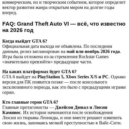
коммерческим, но и творческим событием, которое определит
вектор развития жанра открытым миром на долгие годы
вперед.
FAQ: Grand Theft Auto VI — всё, что известно
на 2026 год
Когда выйдет GTA 6?
Официальная дата выхода не объявлена. По последним
данным, релиз запланирован на
май или ноябрь 2026 года
.
Игра была отложена из-за стремления Rockstar Games
«значительно превзойти» предыдущие части.
На каких платформах будет GTA 6?
GTA 6 выйдет на
PlayStation 5, Xbox Series X/S и PC
. Однако
версия для ПК появится позже — после консольного
эксклюзивного периода, как это было с предыдущими играми
серии.
Кто главные герои GTA 6?
Главные протагонисты —
Джейсон Дювал и Люсия
Каминос
. Их истории начинаются после освобождения
Люсии из тюрьмы Леониды, и они вместе решают изменить
свою жизнь, занимаясь мелкой преступностью в Вайс-Сити.