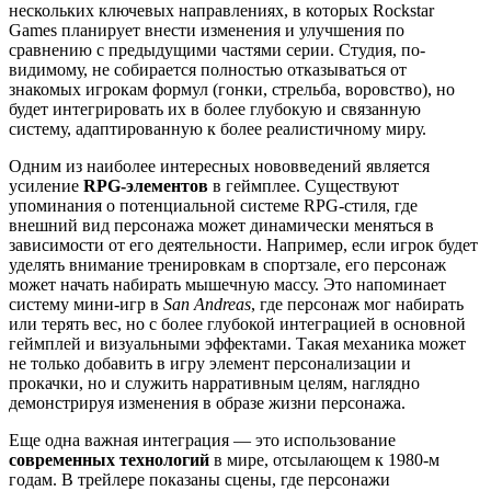
нескольких ключевых направлениях, в которых Rockstar
Games планирует внести изменения и улучшения по
сравнению с предыдущими частями серии. Студия, по-
видимому, не собирается полностью отказываться от
знакомых игрокам формул (гонки, стрельба, воровство), но
будет интегрировать их в более глубокую и связанную
систему, адаптированную к более реалистичному миру.
Одним из наиболее интересных нововведений является
усиление
RPG-элементов
в геймплее. Существуют
упоминания о потенциальной системе RPG-стиля, где
внешний вид персонажа может динамически меняться в
зависимости от его деятельности. Например, если игрок будет
уделять внимание тренировкам в спортзале, его персонаж
может начать набирать мышечную массу. Это напоминает
систему мини-игр в
San Andreas
, где персонаж мог набирать
или терять вес, но с более глубокой интеграцией в основной
геймплей и визуальными эффектами. Такая механика может
не только добавить в игру элемент персонализации и
прокачки, но и служить нарративным целям, наглядно
демонстрируя изменения в образе жизни персонажа.
Еще одна важная интеграция — это использование
современных технологий
в мире, отсылающем к 1980-м
годам. В трейлере показаны сцены, где персонажи