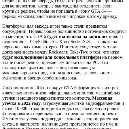
отсрочки, в свою очередь, создают стратегические проблемы
для конкурентов, которые вынуждены отодвигать свои
крупные релизы, чтобы не попадать в «зону GTA 6» —
период максимального внимания игроков к этому бренду.
Платформы для выхода игры также стали предметом
обсуждений. Подавляющее большинство источников сходится
во мнении, что GTA 6
будет выпущена на консолях
нового
поколения — PlayStation 5 и Xbox Series X/S — а также на
персональных компьютерах. При этом существует четкая
договоренность между Rockstar и Take-Two о том, что игра
будет эксклюзивной для консольных платформ
на первом
этапе после релиза, прежде чем появиться на PC. Это
стандартная практика для серии, позволяющая
максимизировать продажи на консолях, где лояльность
аудитории к бренду особенно высока.
Информационный фон вокруг GTA 6 формируется из трех
ключевых источников: официальных анонсов, масштабных
утечек и мощного маркетингового контента.
Массовая
утечка в 2022 году
, затронувшая десятки видеофрагментов и
около 10 000 строк исходного кода, сыграла важную роль в
формировании первоначального представления о проекте.
Именно эта утечка подтвердила многие распространенные
слухи, в частности, наличие двух протагонистов по имени