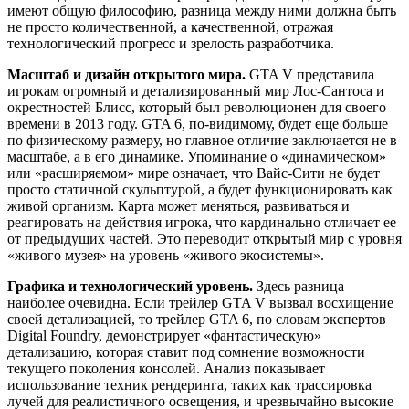
имеют общую философию, разница между ними должна быть
не просто количественной, а качественной, отражая
технологический прогресс и зрелость разработчика.
Масштаб и дизайн открытого мира.
GTA V представила
игрокам огромный и детализированный мир Лос-Сантоса и
окрестностей Блисс, который был революционен для своего
времени в 2013 году. GTA 6, по-видимому, будет еще больше
по физическому размеру, но главное отличие заключается не в
масштабе, а в его динамике. Упоминание о «динамическом»
или «расширяемом» мире означает, что Вайс-Сити не будет
просто статичной скульптурой, а будет функционировать как
живой организм. Карта может меняться, развиваться и
реагировать на действия игрока, что кардинально отличает ее
от предыдущих частей. Это переводит открытый мир с уровня
«живого музея» на уровень «живого экосистемы».
Графика и технологический уровень.
Здесь разница
наиболее очевидна. Если трейлер GTA V вызвал восхищение
своей детализацией, то трейлер GTA 6, по словам экспертов
Digital Foundry, демонстрирует «фантастическую»
детализацию, которая ставит под сомнение возможности
текущего поколения консолей. Анализ показывает
использование техник рендеринга, таких как трассировка
лучей для реалистичного освещения, и чрезвычайно высокие