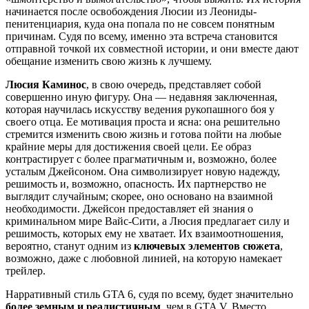
начинается после освобождения Люсии из Леониды-
пенитенциария, куда она попала по не совсем понятным
причинам. Судя по всему, именно эта встреча становится
отправной точкой их совместной истории, и они вместе дают
обещание изменить свою жизнь к лучшему.
Люсия Каминос
, в свою очередь, представляет собой
совершенно иную фигуру. Она — недавняя заключенная,
которая научилась искусству ведения рукопашного боя у
своего отца. Ее мотивация проста и ясна: она решительно
стремится изменить свою жизнь и готова пойти на любые
крайние меры для достижения своей цели. Ее образ
контрастирует с более прагматичным и, возможно, более
усталым Джейсоном. Она символизирует новую надежду,
решимость и, возможно, опасность. Их партнерство не
выглядит случайным; скорее, оно основано на взаимной
необходимости. Джейсон предоставляет ей знания о
криминальном мире Вайс-Сити, а Люсия предлагает силу и
решимость, которых ему не хватает. Их взаимоотношения,
вероятно, станут одним из
ключевых элементов сюжета
,
возможно, даже с любовной линией, на которую намекает
трейлер.
Нарративный стиль GTA 6, судя по всему, будет значительно
более земным и реалистичным
, чем в GTA V. Вместо