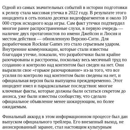
Одной из самых значительных событий в истории подготовки
к релизу стала массовая утечка в 2022 году. В результате этого
инцидента в сеть попало десятки видеофрагментов и около 10
000 строк исходного кода игры. Сам факт утечки подтвердил
многие ранее распространенные слухи, в первую очередь —
наличие двух протагонистов по имени Джейсон и Люсия и
местом действия — обновленную Версию-Сити. Для
разработчиков Rockstar Games это стало серьезным ударом.
Внутренние коммуникации, которые стали известны
благодаря утечке, показали, что разработчики были крайне
разочарованы и расстроены, поскольку весь месячный труд по
созданию и контролю над контентом был сведен на нет. Они
выразили свое «горькое разочарование» из-за того, что все
усилия по контролю над контентом были сведены на нет, и
официальная версия была выпущена преждевременно. Этот
инцидент имел и парадоксальные последствия: многие
ключевые факты, которые должны были остаться секретом до
анонса, уже были известны сообществу, что сделало
официальное объявление менее шокирующим, но более
ожидаемым.
Финальный аккорд в этом информационном процессе был дан
выпуском официального трейлера. Его внезапный выход, не
анонсированный заранее, стал настоящим культурным