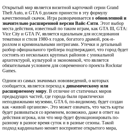
Открытый мир является визитной карточкой серии Grand
Theft Auto, и GTA 6 должен принести в эту формулу
качественный скачок. Игра разворачивается в
обновленной и
значительно расширенной версии Вайс-Сити
. Этот выбор
места действия, известный по таким играм, как GTA III, GTA:
Vice City и GTA IV, является идеальным для исследования
тематики и стиля 1980-х годов, богатого драмой, рок-н-
роллом и криминальными интригами. Утечки и детальный
разбор официального трейлера подтверждают, что город будет
состоять из нескольких крупных районов с уникальной
архитектурой, культурой и экономикой, что является
обязательным условием для современного проекта Rockstar
Games.
Одним из самых значимых нововведений, о которых
сообщается, является переход к
динамическому или
расширяемому миру
. В отличие от статичных миров
предыдущих частей, где города были практически
неподвижными музеями, GTA 6, по-видимому, будет создан
как «живой организм». Это может означать, что часть карты
будет развиваться со временем, возможно, даже в ответ на
действия игрока, или что мир будет функционировать по-
разному в разное время суток и в разные сезоны. Такой
подход кардинально меняет восприятие открытого мира,