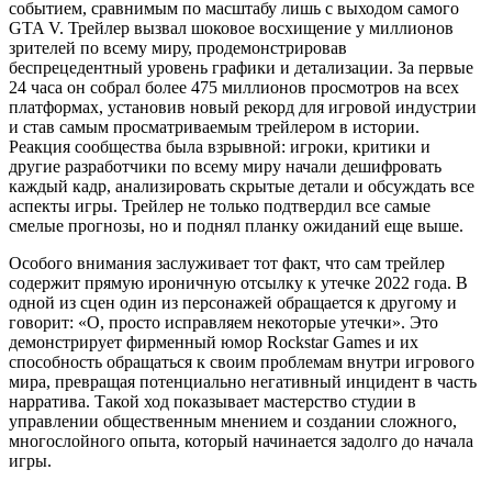
событием, сравнимым по масштабу лишь с выходом самого
GTA V. Трейлер вызвал шоковое восхищение у миллионов
зрителей по всему миру, продемонстрировав
беспрецедентный уровень графики и детализации. За первые
24 часа он собрал более 475 миллионов просмотров на всех
платформах, установив новый рекорд для игровой индустрии
и став самым просматриваемым трейлером в истории.
Реакция сообщества была взрывной: игроки, критики и
другие разработчики по всему миру начали дешифровать
каждый кадр, анализировать скрытые детали и обсуждать все
аспекты игры. Трейлер не только подтвердил все самые
смелые прогнозы, но и поднял планку ожиданий еще выше.
Особого внимания заслуживает тот факт, что сам трейлер
содержит прямую ироничную отсылку к утечке 2022 года. В
одной из сцен один из персонажей обращается к другому и
говорит: «О, просто исправляем некоторые утечки». Это
демонстрирует фирменный юмор Rockstar Games и их
способность обращаться к своим проблемам внутри игрового
мира, превращая потенциально негативный инцидент в часть
нарратива. Такой ход показывает мастерство студии в
управлении общественным мнением и создании сложного,
многослойного опыта, который начинается задолго до начала
игры.