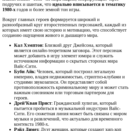
подручих и шантаж, что
идеально вписывается в тематику
1980-х
годов и более земной тон игры.
Вокруг главных героев формируется широкий и
разнообразный круг второстепенных персонажей, каждый из
которых имеет свою историю и мотивацию, что способствует
созданию ощущения живого и дышащего мира.
Кал Хэмптон
: Близкий друг Джейсона, который
является онлайн-теоретиком заговора. Этот персонаж
может добавить в игру элемент юмора и служить
источником информации о скрытых сторонах мира
Вайс-Сити.
Буби Айк
: Человек, который построил легальную
империю, владея недвижимостью, стриптиз-клубами и
студиями звукозаписи. Он представляет собой
противоположность криминальному миру и может стать
важным союзником или торговым партнером для
героев.
Дрей’Кван Прист
: Гражданский хулиган, который
пытается пробиться в музыкальной индустрии Вайс-
Сити. Его сюжетная линия может быть связана с миром
музыки и развлечений, что актуально для временного
контекста 1980-х.
Рэйл Димез
: Дуэт женщин, которые создают хип-хоп