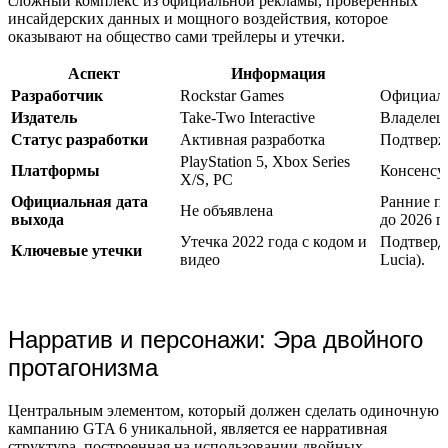
сложный комплекс из официальной рекламы, проверенных
инсайдерских данных и мощного воздействия, которое
оказывают на общество сами трейлеры и утечки.
Аспект
Информация
Разработчик
Rockstar Games
Официаль
Издатель
Take-Two Interactive
Владелец 
Статус разработки
Активная разработка
Подтвержд
PlayStation 5, Xbox Series
Платформы
Консенсус
X/S, PC
Официальная дата
Ранние пр
Не объявлена
выхода
до 2026 г
Утечка 2022 года с кодом и
Подтверди
Ключевые утечки
видео
Lucia).
Нарратив и персонажи: Эра двойного
протагонизма
Центральным элементом, который должен сделать одиночную
кампанию GTA 6 уникальной, является ее нарративная
структура, построенная на использовании двойных