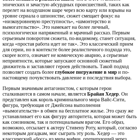
эпических и зачастую абсурдных происшествий, таких как
перелет на воздушном шаре через всю карту или взрывы на
уровне сериала о шпионстве, сюжет смещает фокус на
«низкоуровневую преступность», «шмонтерство и
вымогательство». Это намекает на более личный,
психологически напряженный и мрачный рассказ. Первым
серьезным поворотом сюжета, по-видимому, станет ситуация,
когда «простая работа идет не так». Это классический прием
для серии, но в контексте более реалистичного подхода это,
скорее всего, означает не комическую аварию, а серьезные
неприятности, которые запускают основной сюжетный
движитель и заставляют героев действовать. Такой подход
позволяет создать более
глубокое погружение в мир
и по-
настоящему почувствовать давление и последствия выбора.
Первым значимым антагонистом, с которым герои
сталкиваются в самом начале, является
Брайан Хедер
. Он
представлен как король криминального мира Вайс-Сити,
фигура, требующая от Джейсона выполнения
«вымогательств» в обмен на бесплатное жилье. Это сразу же
устанавливает его как фигуру авторитета, которая может быть
как союзником, так и потенциальным врагом. Его образ,
возможно, отсылает к актеру Стивену Роту, который, согласно
некоторым догадкам, мог сыграть эту роль. Хедер — это
классический «босс» из мира мафии, оперирующий через