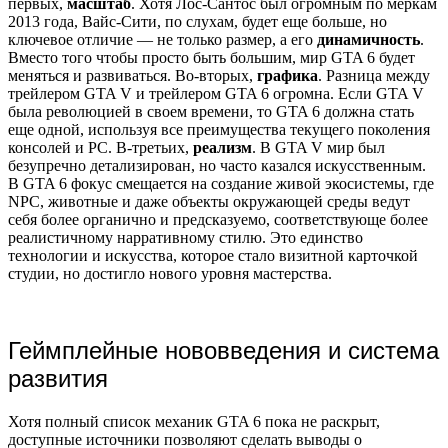
первых,
масштаб
. Хотя Лос-Сантос был огромным по меркам
2013 года, Вайс-Сити, по слухам, будет еще больше, но
ключевое отличие — не только размер, а его
динамичность
.
Вместо того чтобы просто быть большим, мир GTA 6 будет
меняться и развиваться. Во-вторых,
графика
. Разница между
трейлером GTA V и трейлером GTA 6 огромна. Если GTA V
была революцией в своем времени, то GTA 6 должна стать
еще одной, используя все преимущества текущего поколения
консолей и PC. В-третьих,
реализм
. В GTA V мир был
безупречно детализирован, но часто казался искусственным.
В GTA 6 фокус смещается на создание живой экосистемы, где
NPC, животные и даже объекты окружающей среды ведут
себя более органично и предсказуемо, соответствующе более
реалистичному нарративному стилю. Это единство
технологии и искусства, которое стало визитной карточкой
студии, но достигло нового уровня мастерства.
Геймплейные нововведения и система
развития
Хотя полный список механик GTA 6 пока не раскрыт,
доступные источники позволяют сделать выводы о