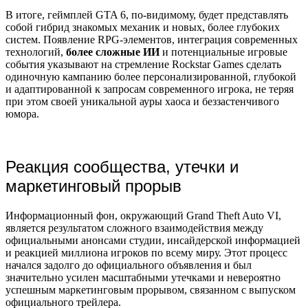
В итоге, геймплей GTA 6, по-видимому, будет представлять
собой гибрид знакомых механик и новых, более глубоких
систем. Появление RPG-элементов, интеграция современных
технологий,
более сложные ИИ
и потенциальные игровые
события указывают на стремление Rockstar Games сделать
одиночную кампанию более персонализированной, глубокой
и адаптированной к запросам современного игрока, не теряя
при этом своей уникальной ауры хаоса и беззастенчивого
юмора.
Реакция сообщества, утечки и
маркетинговый прорыв
Информационный фон, окружающий Grand Theft Auto VI,
является результатом сложного взаимодействия между
официальными анонсами студии, инсайдерской информацией
и реакцией миллиона игроков по всему миру. Этот процесс
начался задолго до официального объявления и был
значительно усилен масштабными утечками и невероятно
успешным маркетинговым прорывом, связанном с выпуском
официального трейлера.