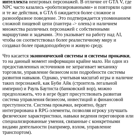
интеллекта
неигровых персонажей. В отличие от GTA V, где
NPC часто казались «роботизированными» и повторяли одни
и те же действия, в GTA 6 ожидается более сложное и
разнообразное поведение. Это подтверждается упоминанием
сложной пищевой цепи (пантера -> олень) и наличием
множества различных персонажей с собственными
маршрутами и задачами. Это указывает на работу над AI,
чтобы он соответствовал более реалистичному миру и
создавал более правдоподобную и живую среду.
Что касается
экономической системы и системы прокачки
,
то на данный момент информации крайне мало. Ни один из
предоставленных источников не затрагивает механику
торговли, управление бизнесом или подробности системы
развития навыков. Однако, учитывая масштаб игры и наличие
таких персонажей, как Буби Айк (строитель легальной
империи) и Рауль Баутиста (банковский вор), можно
предположить, что в игре будет присутствовать развитая
система управления бизнесом, инвестиций и финансовой
преступности. Система прокачки, вероятно, будет
интегрирована в RPG-элементы, позволяя игроку улучшать
физические характеристики, навыки ведения переговоров или
специализированные умения, связанные с конкретными
видами деятельности (например, взлом, управление
транспортом).