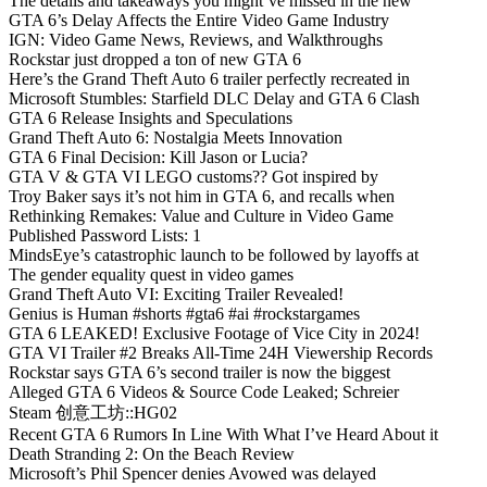
The details and takeaways you might’ve missed in the new
GTA 6’s Delay Affects the Entire Video Game Industry
IGN: Video Game News, Reviews, and Walkthroughs
Rockstar just dropped a ton of new GTA 6
Here’s the Grand Theft Auto 6 trailer perfectly recreated in
Microsoft Stumbles: Starfield DLC Delay and GTA 6 Clash
GTA 6 Release Insights and Speculations
Grand Theft Auto 6: Nostalgia Meets Innovation
GTA 6 Final Decision: Kill Jason or Lucia?
GTA V & GTA VI LEGO customs?? Got inspired by
Troy Baker says it’s not him in GTA 6, and recalls when
Rethinking Remakes: Value and Culture in Video Game
Published Password Lists: 1
MindsEye’s catastrophic launch to be followed by layoffs at
The gender equality quest in video games
Grand Theft Auto VI: Exciting Trailer Revealed!
Genius is Human #shorts #gta6 #ai #rockstargames
GTA 6 LEAKED! Exclusive Footage of Vice City in 2024!
GTA VI Trailer #2 Breaks All-Time 24H Viewership Records
Rockstar says GTA 6’s second trailer is now the biggest
Alleged GTA 6 Videos & Source Code Leaked; Schreier
Steam 创意工坊::HG02
Recent GTA 6 Rumors In Line With What I’ve Heard About it
Death Stranding 2: On the Beach Review
Microsoft’s Phil Spencer denies Avowed was delayed