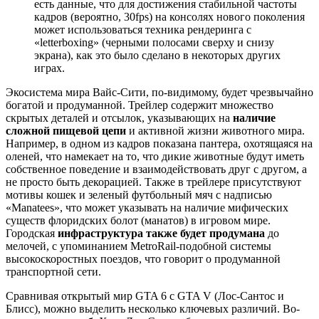
есть данные, что для достижения стабильной частоты
кадров (вероятно, 30fps) на консолях нового поколения
может использоваться техника рендеринга с
«letterboxing» (черными полосами сверху и снизу
экрана), как это было сделано в некоторых других
играх.
Экосистема мира Вайс-Сити, по-видимому, будет чрезвычайно
богатой и продуманной. Трейлер содержит множество
скрытых деталей и отсылок, указывающих на
наличие
сложной пищевой цепи
и активной жизни животного мира.
Например, в одном из кадров показана пантера, охотящаяся на
оленей, что намекает на то, что дикие животные будут иметь
собственное поведение и взаимодействовать друг с другом, а
не просто быть декорацией. Также в трейлере присутствуют
мотивы кошек и зеленый футбольный мяч с надписью
«Manatees», что может указывать на наличие мифических
существ флоридских болот (манатов) в игровом мире.
Городская
инфраструктура также будет продумана
до
мелочей, с упоминанием MetroRail-подобной системы
высокоскоростных поездов, что говорит о продуманной
транспортной сети.
Сравнивая открытый мир GTA 6 с GTA V (Лос-Сантос и
Блисс), можно выделить несколько ключевых различий. Во-