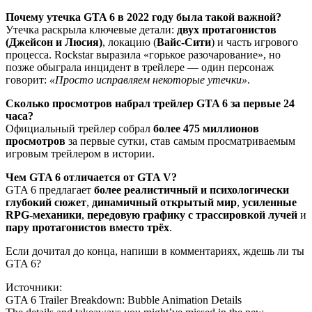
Почему утечка GTA 6 в 2022 году была такой важной?
Утечка раскрыла ключевые детали:
двух протагонистов
(Джейсон и Люсия)
, локацию (
Вайс-Сити
) и часть игрового
процесса. Rockstar выразила «горькое разочарование», но
позже обыграла инцидент в трейлере — один персонаж
говорит:
«Просто исправляем некоторые утечки»
.
Сколько просмотров набрал трейлер GTA 6 за первые 24
часа?
Официальный трейлер собрал
более 475 миллионов
просмотров
за первые сутки, став самым просматриваемым
игровым трейлером в истории.
Чем GTA 6 отличается от GTA V?
GTA 6 предлагает
более реалистичный и психологически
глубокий сюжет
,
динамичный открытый мир
,
усиленные
RPG-механики
,
передовую графику с трассировкой лучей
и
пару протагонистов вместо трёх
.
Если дочитал до конца, напиши в комментариях, ждешь ли ты
GTA 6?
Источники:
GTA 6 Trailer Breakdown: Bubble Animation Details