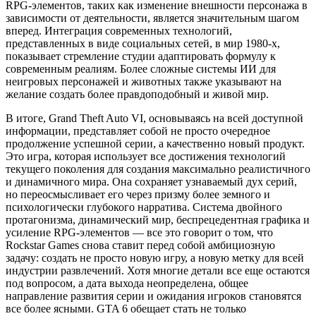
RPG-элементов, таких как изменение внешности персонажа в
зависимости от деятельности, является значительным шагом
вперед. Интеграция современных технологий,
представленных в виде социальных сетей, в мир 1980-х,
показывает стремление студии адаптировать формулу к
современным реалиям. Более сложные системы ИИ для
неигровых персонажей и животных также указывают на
желание создать более правдоподобный и живой мир.
В итоге, Grand Theft Auto VI, основываясь на всей доступной
информации, представляет собой не просто очередное
продолжение успешной серии, а качественно новый продукт.
Это игра, которая использует все достижения технологий
текущего поколения для создания максимально реалистичного
и динамичного мира. Она сохраняет узнаваемый дух серий,
но переосмысливает его через призму более земного и
психологически глубокого нарратива. Система двойного
протагонизма, динамический мир, беспрецедентная графика и
усиление RPG-элементов — все это говорит о том, что
Rockstar Games снова ставит перед собой амбициозную
задачу: создать не просто новую игру, а новую метку для всей
индустрии развлечений. Хотя многие детали все еще остаются
под вопросом, а дата выхода неопределена, общее
направление развития серии и ожидания игроков становятся
все более ясными. GTA 6 обещает стать не только