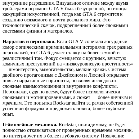
внутренние разрешения. Визуальное отличие между двумя
трейлерами огромно: GTA V была безупречной, но иногда
кажущейся искусственной, тогда как GTA 6 стремится к
созданию осязаемого и почти реального мира. Это
технологический скачок, подкрепленный более сложными
системами физики и материалов.
Нарратив и персонажи.
Если GTA V сочетала абсурдный
юмор с эпическими криминальными историями трех разных
персонажей, то GTA 6 делает ставку на более земной и
реалистичный тон. Фокус смещается с крупных, зачастую
комичных преступлений на «низкоуровневую преступность»
— шмонтерство, вымогательство, мелкие кражи. Система
двойного протагонизма с Джейсоном и Люсией открывает
новые нарративные горизонты, позволяя исследовать
сложные взаимоотношения и внутренние конфликты.
Персонажи, судя по всему, будут более психологически
сложными и мотивированными, а сюжет — более личным и
мрачным. Это попытка Rockstar выйти за рамки собственной
успешной формулы и предложить новый, более глубокий
опыт.
Геймплейные механики.
Rockstar, по-видимому, не будет
полностью отказываться от проверенных временем механик,
но интегрирует их в более глубокую систему. Появление