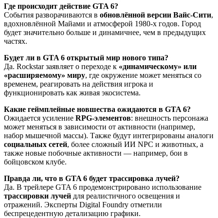
Где происходит действие GTA 6?
События разворачиваются в
обновлённой версии Вайс-Сити
,
вдохновлённой Майами и атмосферой 1980-х годов. Город
будет значительно больше и динамичнее, чем в предыдущих
частях.
Будет ли в GTA 6 открытый мир нового типа?
Да. Rockstar заявляет о переходе к
«динамическому» или
«расширяемому» миру
, где окружение может меняться со
временем, реагировать на действия игрока и
функционировать как живая экосистема.
Какие геймплейные новшества ожидаются в GTA 6?
Ожидается усиление
RPG-элементов
: внешность персонажа
может меняться в зависимости от активности (например,
набор мышечной массы). Также будут интегрированы аналоги
социальных сетей
, более сложный ИИ NPC и животных, а
также новые побочные активности — например, бои в
бойцовском клубе.
Правда ли, что в GTA 6 будет трассировка лучей?
Да. В трейлере GTA 6 продемонстрировано использование
трассировки лучей
для реалистичного освещения и
отражений. Эксперты Digital Foundry отметили
беспрецедентную детализацию графики.