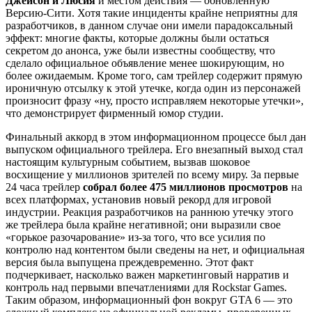
Джейсон и Люсия
и местом действия — обновленную
Версию-Сити. Хотя такие инциденты крайне неприятны для
разработчиков, в данном случае они имели парадоксальный
эффект: многие факты, которые должны были остаться
секретом до анонса, уже были известны сообществу, что
сделало официальное объявление менее шокирующим, но
более ожидаемым. Кроме того, сам трейлер содержит прямую
ироничную отсылку к этой утечке, когда один из персонажей
произносит фразу «ну, просто исправляем некоторые утечки»,
что демонстрирует фирменный юмор студии.
Финальный аккорд в этом информационном процессе был дан
выпуском официального трейлера. Его внезапный выход стал
настоящим культурным событием, вызвав шоковое
восхищение у миллионов зрителей по всему миру. За первые
24 часа трейлер
собрал более 475 миллионов просмотров
на
всех платформах, установив новый рекорд для игровой
индустрии. Реакция разработчиков на раннюю утечку этого
же трейлера была крайне негативной; они выразили свое
«горькое разочарование» из-за того, что все усилия по
контролю над контентом были сведены на нет, и официальная
версия была выпущена преждевременно. Этот факт
подчеркивает, насколько важен маркетинговый нарратив и
контроль над первыми впечатлениями для Rockstar Games.
Таким образом, информационный фон вокруг GTA 6 — это