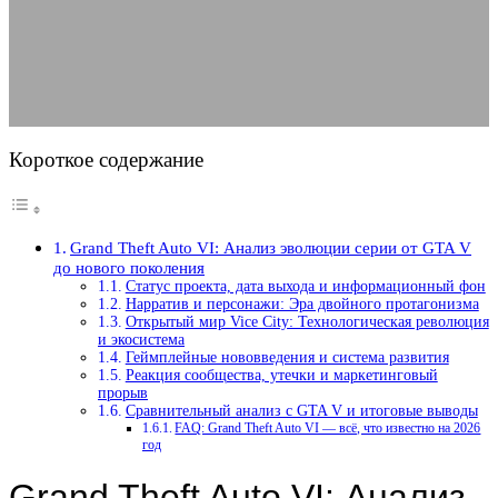
год
14.01.2026
АВТОР KOSKODAV
КОММЕНТАРИЕВ НЕТ
Короткое содержание
Grand Theft Auto VI: Анализ эволюции серии от GTA V
до нового поколения
Статус проекта, дата выхода и информационный фон
Нарратив и персонажи: Эра двойного протагонизма
Открытый мир Vice City: Технологическая революция
и экосистема
Геймплейные нововведения и система развития
Реакция сообщества, утечки и маркетинговый
прорыв
Сравнительный анализ с GTA V и итоговые выводы
FAQ: Grand Theft Auto VI — всё, что известно на 2026
год
Grand Theft Auto VI: Анализ