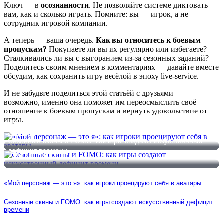
Ключ — в
осознанности
. Не позволяйте системе диктовать
вам, как и сколько играть. Помните: вы — игрок, а не
сотрудник игровой компании.
А теперь — ваша очередь.
Как вы относитесь к боевым
пропускам?
Покупаете ли вы их регулярно или избегаете?
Сталкивались ли вы с выгоранием из-за сезонных заданий?
Поделитесь своим мнением в комментариях — давайте вместе
обсудим, как сохранить игру весёлой в эпоху live-service.
И не забудьте поделиться этой статьёй с друзьями —
возможно, именно она поможет им переосмыслить своё
отношение к боевым пропускам и вернуть удовольствие от
игры.
«Мой персонаж — это я»: как игроки проецируют себя в
аватары
Сезонные скины и FOMO: как игры создают искусственный
дефицит времени
«Мой персонаж — это я»: как игроки проецируют себя в аватары
Сезонные скины и FOMO: как игры создают искусственный дефицит
времени