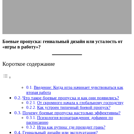
работу?
19.11.2025
АВТОР ANA_EDITOR
КОММЕНТАРИЕВ НЕТ
Боевые пропуска: гениальный дизайн или усталость от
«игры в работу»?
Короткое содержание
Введение: Когда игра начинает чувствоваться как
вторая работа
Что такое боевые пропуска и как они появились?
От скромного начала к глобальному господству
Как устроен типичный боевой пропуск?
Почему боевые пропуска настолько эффективны?
Психология вознаграждения: дофамин по
расписанию
Игра как рутина: где проходит грань?
Гениальный дизайн или эксплуатация?