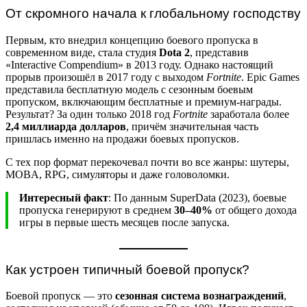
От скромного начала к глобальному господству
Первым, кто внедрил концепцию боевого пропуска в
современном виде, стала студия
Dota 2
, представив
«Interactive Compendium» в 2013 году. Однако настоящий
прорыв произошёл в 2017 году с выходом
Fortnite
. Epic Games
представила бесплатную модель с сезонным боевым
пропуском, включающим бесплатные и премиум-награды.
Результат? За один только 2018 год
Fortnite
заработала более
2,4 миллиарда долларов
, причём значительная часть
пришлась именно на продажи боевых пропусков.
С тех пор формат перекочевал почти во все жанры: шутеры,
MOBA, RPG, симуляторы и даже головоломки.
Интересный факт
: По данным SuperData (2023), боевые
пропуска генерируют в среднем
30–40%
от общего дохода
игры в первые шесть месяцев после запуска.
Как устроен типичный боевой пропуск?
Боевой пропуск — это
сезонная система вознаграждений
,