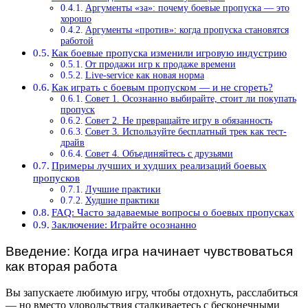
Аргументы «за»: почему боевые пропуска — это
хорошо
Аргументы «против»: когда пропуска становятся
работой
Как боевые пропуска изменили игровую индустрию
От продажи игр к продаже времени
Live-service как новая норма
Как играть с боевым пропуском — и не сгореть?
Совет 1. Осознанно выбирайте, стоит ли покупать
пропуск
Совет 2. Не превращайте игру в обязанность
Совет 3. Используйте бесплатный трек как тест-
драйв
Совет 4. Объединяйтесь с друзьями
Примеры лучших и худших реализаций боевых
пропусков
Лучшие практики
Худшие практики
FAQ: Часто задаваемые вопросы о боевых пропусках
Заключение: Играйте осознанно
Введение: Когда игра начинает чувствоваться
как вторая работа
Вы запускаете любимую игру, чтобы отдохнуть, расслабиться
— но вместо удовольствия сталкиваетесь с бесконечными