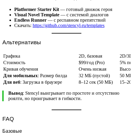
Platformer Starter Kit
— готовый движок героя
Visual Novel Template
— с системой диалогов
Endless Runner
— с респавном препятствий
Скачать:
https://github.com/stencyl-ru/templates
Альтернативы
Графика
2D, базовая
2D/3D
Стоимость
$99/год (Pro)
5% по
Кривая обучения
Очень низкая
Высок
Для мобильных
: Размер билда
32 МБ (пустой)
50 МБ
Для веб
: Загрузка в браузере
8–12 сек (50 МБ)
15–20 
Вывод
: Stencyl выигрывает по простоте и отсутствию
роялти, но проигрывает в гибкости.
FAQ
Базовые