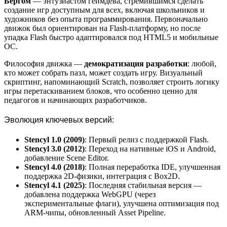
Бергом
— энтузиастом геймдева, стремившимся сделать
создание игр доступным для всех, включая школьников и
художников без опыта программирования. Первоначально
движок был ориентирован на Flash-платформу, но после
упадка Flash быстро адаптировался под HTML5 и мобильные
ОС.
Философия движка —
демократизация разработки
: любой,
кто может собрать пазл, может создать игру. Визуальный
скриптинг, напоминающий Scratch, позволяет строить логику
игры перетаскиванием блоков, что особенно ценно для
педагогов и начинающих разработчиков.
Эволюция ключевых версий:
Stencyl 1.0 (2009)
: Первый релиз с поддержкой Flash.
Stencyl 3.0 (2012)
: Переход на нативные iOS и Android,
добавление Scene Editor.
Stencyl 4.0 (2018)
: Полная переработка IDE, улучшенная
поддержка 2D-физики, интеграция с Box2D.
Stencyl 4.1 (2025)
: Последняя стабильная версия —
добавлена поддержка WebGPU (через
экспериментальные флаги), улучшена оптимизация под
ARM-чипы, обновленный Asset Pipeline.