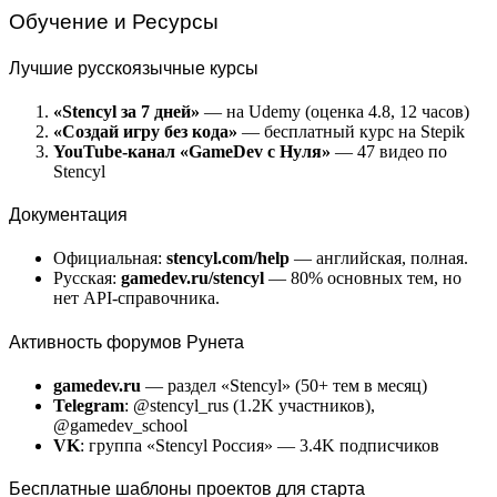
Обучение и Ресурсы
Лучшие русскоязычные курсы
«Stencyl за 7 дней»
— на Udemy (оценка 4.8, 12 часов)
«Создай игру без кода»
— бесплатный курс на Stepik
YouTube-канал «GameDev с Нуля»
— 47 видео по
Stencyl
Документация
Официальная:
stencyl.com/help
— английская, полная.
Русская:
gamedev.ru/stencyl
— 80% основных тем, но
нет API-справочника.
Активность форумов Рунета
gamedev.ru
— раздел «Stencyl» (50+ тем в месяц)
Telegram
: @stencyl_rus (1.2K участников),
@gamedev_school
VK
: группа «Stencyl Россия» — 3.4K подписчиков
Бесплатные шаблоны проектов для старта