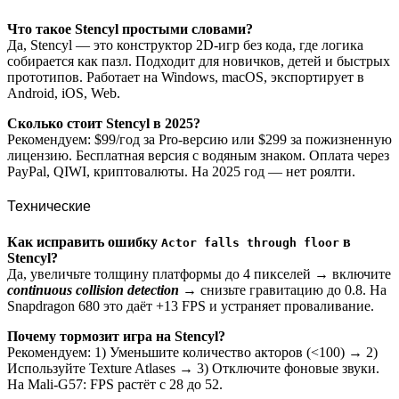
Что такое Stencyl простыми словами?
Да, Stencyl — это конструктор 2D-игр без кода, где логика
собирается как пазл. Подходит для новичков, детей и быстрых
прототипов. Работает на Windows, macOS, экспортирует в
Android, iOS, Web.
Сколько стоит Stencyl в 2025?
Рекомендуем: $99/год за Pro-версию или $299 за пожизненную
лицензию. Бесплатная версия с водяным знаком. Оплата через
PayPal, QIWI, криптовалюты. На 2025 год — нет роялти.
Технические
Как исправить ошибку
в
Actor falls through floor
Stencyl?
Да, увеличьте толщину платформы до 4 пикселей → включите
continuous collision detection
→ снизьте гравитацию до 0.8. На
Snapdragon 680 это даёт +13 FPS и устраняет проваливание.
Почему тормозит игра на Stencyl?
Рекомендуем: 1) Уменьшите количество акторов (<100) → 2)
Используйте Texture Atlases → 3) Отключите фоновые звуки.
На Mali-G57: FPS растёт с 28 до 52.