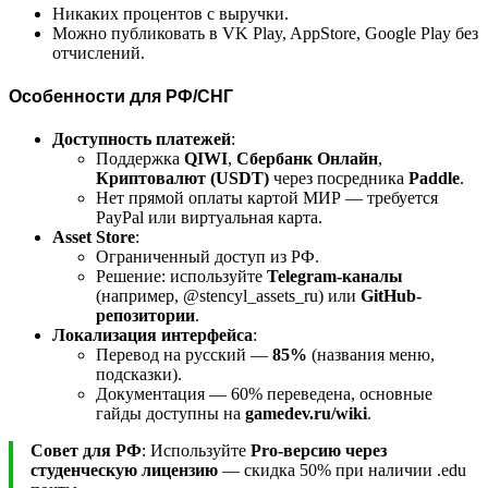
Никаких процентов с выручки.
Можно публиковать в VK Play, AppStore, Google Play без
отчислений.
Особенности для РФ/СНГ
Доступность платежей
:
Поддержка
QIWI
,
Сбербанк Онлайн
,
Криптовалют (USDT)
через посредника
Paddle
.
Нет прямой оплаты картой МИР — требуется
PayPal или виртуальная карта.
Asset Store
:
Ограниченный доступ из РФ.
Решение: используйте
Telegram-каналы
(например, @stencyl_assets_ru) или
GitHub-
репозитории
.
Локализация интерфейса
:
Перевод на русский —
85%
(названия меню,
подсказки).
Документация — 60% переведена, основные
гайды доступны на
gamedev.ru/wiki
.
Совет для РФ
: Используйте
Pro-версию через
студенческую лицензию
— скидка 50% при наличии .edu