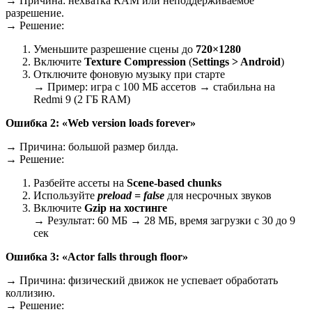
→ Причина: нехватка RAM или неподдерживаемое
разрешение.
→ Решение:
Уменьшите разрешение сцены до
720×1280
Включите
Texture Compression
(
Settings > Android
)
Отключите фоновую музыку при старте
→ Пример: игра с 100 МБ ассетов → стабильна на
Redmi 9 (2 ГБ RAM)
Ошибка 2: «Web version loads forever»
→ Причина: большой размер билда.
→ Решение:
Разбейте ассеты на
Scene-based chunks
Используйте
preload = false
для несрочных звуков
Включите
Gzip на хостинге
→ Результат: 60 МБ → 28 МБ, время загрузки с 30 до 9
сек
Ошибка 3: «Actor falls through floor»
→ Причина: физический движок не успевает обработать
коллизию.
→ Решение: