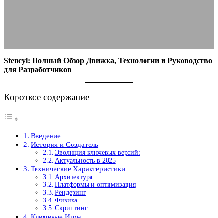
01.09.2025
АВТОР ANA_EDITOR
КОММЕНТАРИЕВ НЕТ
Stencyl: Полный Обзор Движка, Технологии и Руководство
для Разработчиков
Короткое содержание
Введение
История и Создатель
Эволюция ключевых версий:
Актуальность в 2025
Технические Характеристики
Архитектура
Платформы и оптимизация
Рендеринг
Физика
Скриптинг
Ключевые Игры