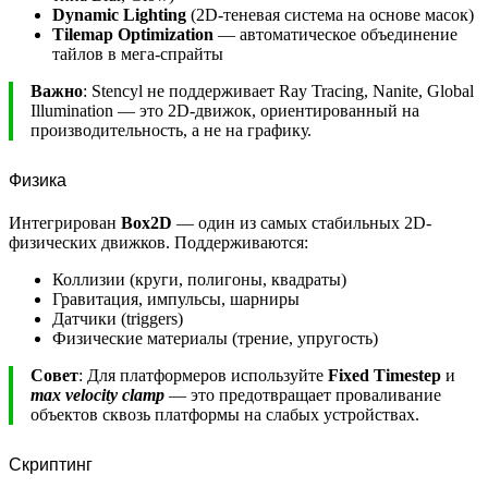
Dynamic Lighting
(2D-теневая система на основе масок)
Tilemap Optimization
— автоматическое объединение
тайлов в мега-спрайты
Важно
: Stencyl не поддерживает Ray Tracing, Nanite, Global
Illumination — это 2D-движок, ориентированный на
производительность, а не на графику.
Физика
Интегрирован
Box2D
— один из самых стабильных 2D-
физических движков. Поддерживаются:
Коллизии (круги, полигоны, квадраты)
Гравитация, импульсы, шарниры
Датчики (triggers)
Физические материалы (трение, упругость)
Совет
: Для платформеров используйте
Fixed Timestep
и
max velocity clamp
— это предотвращает проваливание
объектов сквозь платформы на слабых устройствах.
Скриптинг