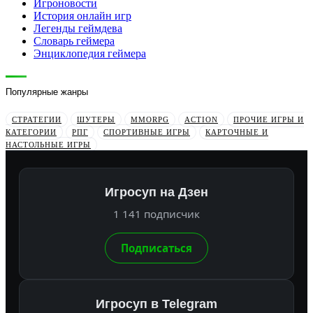
Игроновости
История онлайн игр
Легенды геймдева
Словарь геймера
Энциклопедия геймера
Популярные жанры
СТРАТЕГИИ
ШУТЕРЫ
MMORPG
ACTION
ПРОЧИЕ ИГРЫ И
КАТЕГОРИИ
РПГ
СПОРТИВНЫЕ ИГРЫ
КАРТОЧНЫЕ И
НАСТОЛЬНЫЕ ИГРЫ
Игросуп на Дзен
1 141 подписчик
Подписаться
Игросуп в Telegram