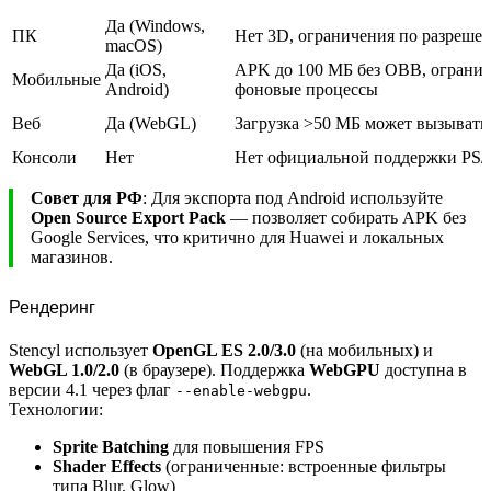
Да (Windows,
ПК
Нет 3D, ограничения по разреше
macOS)
Да (iOS,
APK до 100 МБ без OBB, огранич
Мобильные
Android)
фоновые процессы
Веб
Да (WebGL)
Загрузка >50 МБ может вызывать
Консоли
Нет
Нет официальной поддержки PS/
Совет для РФ
: Для экспорта под Android используйте
Open Source Export Pack
— позволяет собирать APK без
Google Services, что критично для Huawei и локальных
магазинов.
Рендеринг
Stencyl использует
OpenGL ES 2.0/3.0
(на мобильных) и
WebGL 1.0/2.0
(в браузере). Поддержка
WebGPU
доступна в
версии 4.1 через флаг
.
--enable-webgpu
Технологии:
Sprite Batching
для повышения FPS
Shader Effects
(ограниченные: встроенные фильтры
типа Blur, Glow)