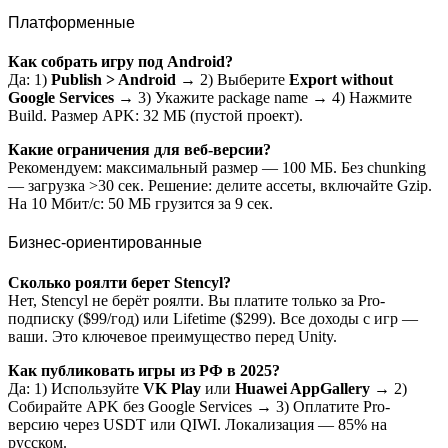
Платформенные
Как собрать игру под Android?
Да: 1)
Publish > Android
→ 2) Выберите
Export without
Google Services
→ 3) Укажите package name → 4) Нажмите
Build. Размер APK: 32 МБ (пустой проект).
Какие ограничения для веб-версии?
Рекомендуем: максимальный размер — 100 МБ. Без chunking
— загрузка >30 сек. Решение: делите ассеты, включайте Gzip.
На 10 Мбит/с: 50 МБ грузится за 9 сек.
Бизнес-ориентированные
Сколько роялти берет Stencyl?
Нет, Stencyl не берёт роялти. Вы платите только за Pro-
подписку ($99/год) или Lifetime ($299). Все доходы с игр —
ваши. Это ключевое преимущество перед Unity.
Как публиковать игры из РФ в 2025?
Да: 1) Используйте
VK Play
или
Huawei AppGallery
→ 2)
Собирайте APK без Google Services → 3) Оплатите Pro-
версию через USDT или QIWI. Локализация — 85% на
русском.