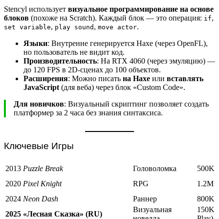
Stencyl использует
визуальное программирование на основе
блоков
(похоже на Scratch). Каждый блок — это операция:
,
if
,
,
.
set variable
play sound
move actor
Языки
: Внутренне генерируется Haxe (через OpenFL),
но пользователь не видит код.
Производительность
: На RTX 4060 (через эмуляцию) —
до 120 FPS в 2D-сценах до 100 объектов.
Расширения
: Можно писать
на Haxe
или
вставлять
JavaScript
(для веба) через блок «Custom Code».
Для новичков
: Визуальный скриптинг позволяет создать
платформер за 2 часа без знания синтаксиса.
Ключевые Игры
2013
Puzzle Break
Головоломка
500K+
2020
Pixel Knight
RPG
1.2M 
2024
Neon Dash
Раннер
800K 
Визуальная
150K 
2025
«Лесная Сказка» (RU)
новелла
Play)