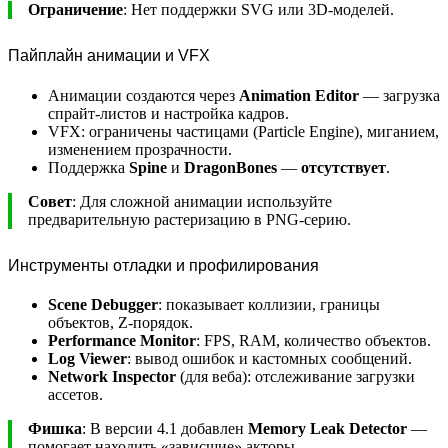
Ограничение
: Нет поддержки SVG или 3D-моделей.
Пайплайн анимации и VFX
Анимации создаются через
Animation Editor
— загрузка
спрайт-листов и настройка кадров.
VFX: ограничены частицами (Particle Engine), миганием,
изменением прозрачности.
Поддержка
Spine
и
DragonBones
—
отсутствует
.
Совет
: Для сложной анимации используйте
предварительную растеризацию в PNG-серию.
Инструменты отладки и профилирования
Scene Debugger
: показывает коллизии, границы
объектов, Z-порядок.
Performance Monitor
: FPS, RAM, количество объектов.
Log Viewer
: вывод ошибок и кастомных сообщений.
Network Inspector
(для веба): отслеживание загрузки
ассетов.
Фишка
: В версии 4.1 добавлен
Memory Leak Detector
—
помогает находить «зависшие» акторы.