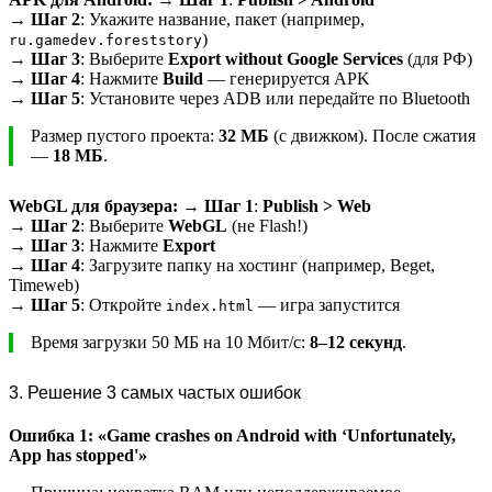
→
Шаг 2
: Укажите название, пакет (например,
)
ru.gamedev.foreststory
→
Шаг 3
: Выберите
Export without Google Services
(для РФ)
→
Шаг 4
: Нажмите
Build
— генерируется APK
→
Шаг 5
: Установите через ADB или передайте по Bluetooth
Размер пустого проекта:
32 МБ
(с движком). После сжатия
—
18 МБ
.
WebGL для браузера:
→
Шаг 1
:
Publish > Web
→
Шаг 2
: Выберите
WebGL
(не Flash!)
→
Шаг 3
: Нажмите
Export
→
Шаг 4
: Загрузите папку на хостинг (например, Beget,
Timeweb)
→
Шаг 5
: Откройте
— игра запустится
index.html
Время загрузки 50 МБ на 10 Мбит/с:
8–12 секунд
.
3. Решение 3 самых частых ошибок
Ошибка 1: «Game crashes on Android with ‘Unfortunately,
App has stopped'»