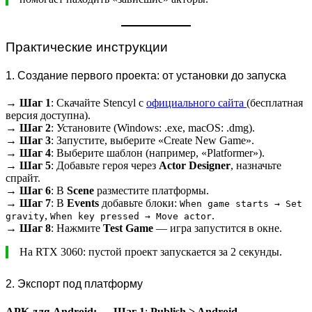
Практические инструкции
1. Создание первого проекта: от установки до запуска
→
Шаг 1
: Скачайте Stencyl с
официального сайта
(бесплатная
версия доступна).
→
Шаг 2
: Установите (Windows: .exe, macOS: .dmg).
→
Шаг 3
: Запустите, выберите «Create New Game».
→
Шаг 4
: Выберите шаблон (например, «Platformer»).
→
Шаг 5
: Добавьте героя через
Actor Designer
, назначьте
спрайт.
→
Шаг 6
: В
Scene
разместите платформы.
→
Шаг 7
: В
Events
добавьте блоки:
When game starts → Set
,
.
gravity
When key pressed → Move actor
→
Шаг 8
: Нажмите
Test Game
— игра запустится в окне.
На RTX 3060: пустой проект запускается за 2 секунды.
2. Экспорт под платформу
APK для Android:
→
Шаг 1
:
Publish > Android