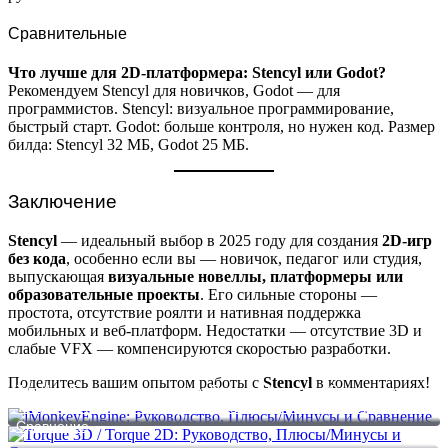
Сравнительные
Что лучше для 2D-платформера: Stencyl или Godot?
Рекомендуем Stencyl для новичков, Godot — для
программистов. Stencyl: визуальное программирование,
быстрый старт. Godot: больше контроля, но нужен код. Размер
билда: Stencyl 32 МБ, Godot 25 МБ.
Заключение
Stencyl
— идеальный выбор в 2025 году для создания
2D-игр
без кода
, особенно если вы — новичок, педагог или студия,
выпускающая
визуальные новеллы, платформеры или
образовательные проекты
. Его сильные стороны —
простота, отсутствие роялти и нативная поддержка
мобильных и веб-платформ. Недостатки — отсутствие 3D и
слабые VFX — компенсируются скоростью разработки.
Поделитесь вашим опытом работы с
Stencyl
в комментариях!
jMonkeyEngine: Руководство, Плюсы/Минусы и Сравнение
Torque 3D / Torque 2D: Руководство, Плюсы/Минусы и
Сравнение