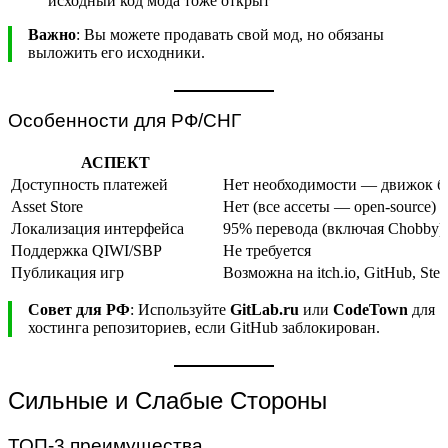
исходный код мода тоже открыт
Важно
: Вы можете продавать свой мод, но обязаны
выложить его исходники.
Особенности для РФ/СНГ
АСПЕКТ
Доступность платежей
Нет необходимости — движок б
Asset Store
Нет (все ассеты — open-source)
Локализация интерфейса
95% перевода (включая Chobby)
Поддержка QIWI/SBP
Не требуется
Публикация игр
Возможна на itch.io, GitHub, St
Совет для РФ
: Используйте
GitLab.ru
или
CodeTown
для
хостинга репозиториев, если GitHub заблокирован.
Сильные и Слабые Стороны
ТОП-3 преимущества