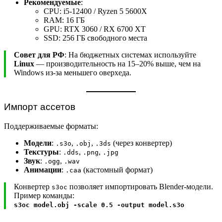
Рекомендуемые
:
CPU: i5-12400 / Ryzen 5 5600X
RAM: 16 ГБ
GPU: RTX 3060 / RX 6700 XT
SSD: 256 ГБ свободного места
Совет для РФ
: На бюджетных системах используйте
Linux
— производительность на 15–20% выше, чем на
Windows из-за меньшего оверхеда.
Импорт ассетов
Поддерживаемые форматы:
Модели
:
,
,
(через конвертер)
.s3o
.obj
.3ds
Текстуры
:
,
,
.dds
.png
.jpg
Звук
:
,
.ogg
.wav
Анимации
:
(кастомный формат)
.caa
Конвертер
позволяет импортировать Blender-модели.
s3oc
Пример команды:
s3oc model.obj -scale 0.5 -output model.s3o