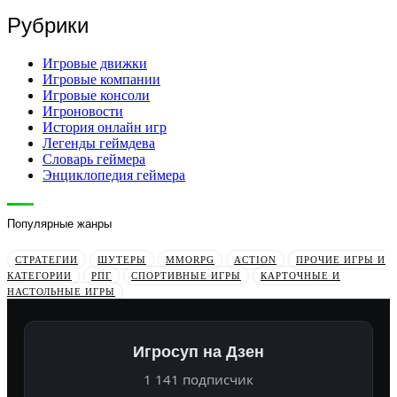
Рубрики
Игровые движки
Игровые компании
Игровые консоли
Игроновости
История онлайн игр
Легенды геймдева
Словарь геймера
Энциклопедия геймера
Популярные жанры
СТРАТЕГИИ
ШУТЕРЫ
MMORPG
ACTION
ПРОЧИЕ ИГРЫ И
КАТЕГОРИИ
РПГ
СПОРТИВНЫЕ ИГРЫ
КАРТОЧНЫЕ И
НАСТОЛЬНЫЕ ИГРЫ
Игросуп на Дзен
1 141 подписчик