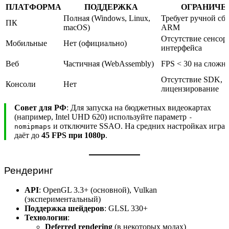
ПЛАТФОРМА
ПОДДЕРЖКА
ОГРАНИЧЕ
Полная (Windows, Linux,
Требует ручной сб
ПК
macOS)
ARM
Отсутствие сенсор
Мобильные
Нет (официально)
интерфейса
Веб
Частичная (WebAssembly)
FPS < 30 на сложн
Отсутствие SDK,
Консоли
Нет
лицензирование
Совет для РФ
: Для запуска на бюджетных видеокартах
(например, Intel UHD 620) используйте параметр
-
и отключите SSAO. На средних настройках игра
nomipmaps
даёт до
45 FPS при 1080p
.
Рендеринг
API
: OpenGL 3.3+ (основной), Vulkan
(экспериментальный)
Поддержка шейдеров
: GLSL 330+
Технологии
:
Deferred rendering
(в некоторых модах)