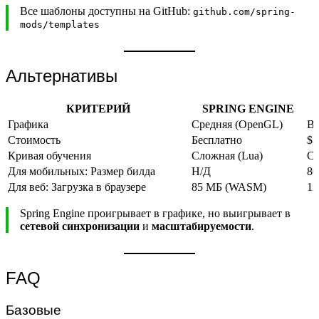
Все шаблоны доступны на GitHub:
github.com/spring-
mods/templates
Альтернативы
КРИТЕРИЙ
SPRING ENGINE
Графика
Средняя (OpenGL)
Вы
Стоимость
Бесплатно
$3
Кривая обучения
Сложная (Lua)
Ср
Для мобильных: Размер билда
Н/Д
80
Для веб: Загрузка в браузере
85 МБ (WASM)
12
Spring Engine проигрывает в графике, но выигрывает в
сетевой синхронизации
и
масштабируемости
.
FAQ
Базовые