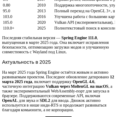
0.80
2010
Поддержка многопоточности, улу
95.0
2013
Полный переход на OpenGL 3+, 
103.0
2016
Улучшена работа с большими кар
105.0
2020
Vulkan API (экспериментальная), L
110.0+
2025
Полнотекстовый поиск в консоли,
Последняя стабильная версия —
Spring Engine 111.0
,
выпущенная в марте 2025 года. Она включает исправления
безопасности, оптимизацию загрузки модов и улучшенную
совместимость с Wayland под Linux.
Актуальность в 2025
На март 2025 года Spring Engine остаётся живым и активно
развиваемым проектом. Последнее обновление датировано
12
марта 2025 года
, включает поддержку
OpenGL 4.6
,
частичную интеграцию
Vulkan через MoltenGL на macOS
, а
также экспериментальный WebAssembly-порт для запуска в
браузере. Поддерживаются современные API, включая
OpenAL
для звука и
SDL2
для ввода. Движок активно
используется в нише инди-RTS и продолжает развиваться
благодаря комьюнити, а не корпорации.