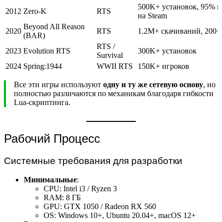
500K+ установок, 95% 
2012
Zero-K
RTS
на Steam
Beyond All Reason
2020
RTS
1.2M+ скачиваний, 200+
(BAR)
RTS /
2023
Evolution RTS
300K+ установок
Survival
2024
Spring:1944
WWII RTS
150K+ игроков
Все эти игры используют
одну и ту же сетевую основу
, но
полностью различаются по механикам благодаря гибкости
Lua-скриптинга.
Рабочий Процесс
Системные требования для разработки
Минимальные
:
CPU: Intel i3 / Ryzen 3
RAM: 8 ГБ
GPU: GTX 1050 / Radeon RX 560
OS: Windows 10+, Ubuntu 20.04+, macOS 12+