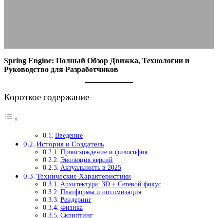
15.09.2025
АВТОР ANA_EDITOR
КОММЕНТАРИЕВ НЕТ
Spring Engine: Полный Обзор Движка, Технологии и
Руководство для Разработчиков
Короткое содержание
Введение
История и Создатель
Происхождение и философия
Эволюция версий
Актуальность в 2025
Технические Характеристики
Архитектура: 3D + Сетевой фокус
Платформы и оптимизация
Рендеринг
Физика
Скриптинг