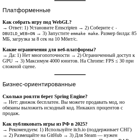
Платформенные
Как собрать игру под WebGL?
→ Ответ: 1) Установите Emscripten → 2) Соберите с
-
→ 3) Запустите
. Размер билда: 85
DBUILD_WEB=ON
emmake make
МБ, загрузка за 8 сек на 10 Мбит/с.
Какие ограничения для веб-платформы?
→ Да: 1) Нет многопоточности → 2) Ограниченный доступ к
GPU → 3) Максимум 4000 юнитов. На Chrome: FPS ≤ 30 при
сложной сцене.
Бизнес-ориентированные
Сколько роялти берет Spring Engine?
→ Нет: движок бесплатен. Вы можете продавать мод, но
обязаны выложить исходный код. Никаких процентов с
продаж.
Как публиковать игры из РФ в 2025?
→ Рекомендуем: 1) Используйте itch.io (поддерживает СНГ)
→ 2) Размещайте на GitHub → 3) Для Steam — нужен