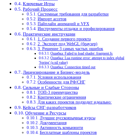
Ключевые Игры
Рабочий Процесс
Системные требования для разработки
Импорт ассетов
Пайплайн анимаций и VFX
Инструменты отладки и профилирования
Практические инструкции
1. Создание первого проекта
2. Экспорт под WebGL (браузер)
3. Решение 3 самых частых ошибок
Ошибка: Failed to load shader: fragment.fs
Ошибка: Lua runtime error: attempt to index global
'Spring' (a nil value)
Ошибка: Connection timed out
Лицензирование и Бизнес-модель
Условия использования
Особенности для РФ/СНГ
Сильные и Слабые Стороны
ТОП-3 преимущества
Критические ограничения
Для каких проектов подходит идеально:
Кейсы СНГ-разработчиков
Обучение и Ресурсы
Лучшие русскоязычные курсы
Документация
Активность комьюнити
Бесплатные шаблоны проектов