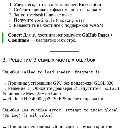
Убедитесь, что у вас установлен
Emscripten
Соберите движок с флагом
-DBUILD_WEB=ON
Запустите:bash1emmake make
Получите
и
spring.js
spring.wasm
Разместите на хостинге с поддержкой WASM
Совет
: Для .ru хостинга используйте
GitHub Pages +
Cloudflare
— бесплатно и быстро.
3. Решение 3 самых частых ошибок
Ошибка:
Failed to load shader: fragment.fs
→ Причина: устаревший GPU без поддержки GLSL 330
→ Решение: 1) Обновите драйверы 2) Запустите с
3)
-safe
Установите Mesa 22+ на Linux
→ На Intel HD 4000: даёт 30 FPS после исправления
Ошибка:
Lua runtime error: attempt to index global
'Spring' (a nil value)
→ Причина: неправильный порядок загрузки скриптов