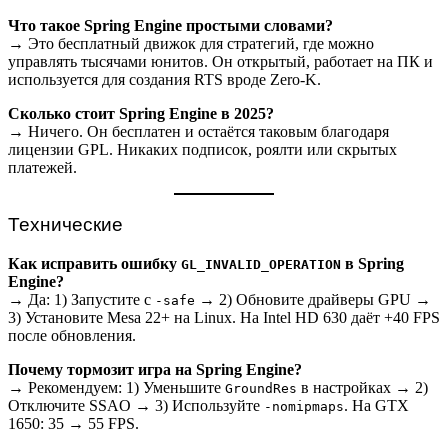
Что такое Spring Engine простыми словами?
→ Это бесплатный движок для стратегий, где можно
управлять тысячами юнитов. Он открытый, работает на ПК и
используется для создания RTS вроде Zero-K.
Сколько стоит Spring Engine в 2025?
→ Ничего. Он бесплатен и остаётся таковым благодаря
лицензии GPL. Никаких подписок, роялти или скрытых
платежей.
Технические
Как исправить ошибку
в Spring
GL_INVALID_OPERATION
Engine?
→ Да: 1) Запустите с
→ 2) Обновите драйверы GPU →
-safe
3) Установите Mesa 22+ на Linux. На Intel HD 630 даёт +40 FPS
после обновления.
Почему тормозит игра на Spring Engine?
→ Рекомендуем: 1) Уменьшите
в настройках → 2)
GroundRes
Отключите SSAO → 3) Используйте
. На GTX
-nomipmaps
1650: 35 → 55 FPS.