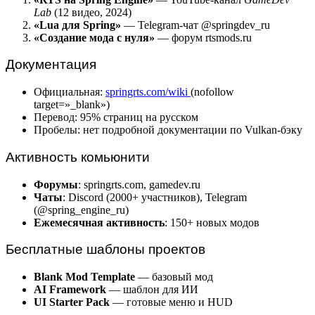
Lab
(12 видео, 2024)
«Lua для Spring»
— Telegram-чат @springdev_ru
«Создание мода с нуля»
— форум rtsmods.ru
Документация
Официальная:
springrts.com/wiki
(nofollow
target=»_blank»)
Перевод: 95% страниц на русском
Пробелы: нет подробной документации по Vulkan-бэку
Активность комьюнити
Форумы
: springrts.com, gamedev.ru
Чаты
: Discord (2000+ участников), Telegram
(@spring_engine_ru)
Ежемесячная активность
: 150+ новых модов
Бесплатные шаблоны проектов
Blank Mod Template
— базовый мод
AI Framework
— шаблон для ИИ
UI Starter Pack
— готовые меню и HUD