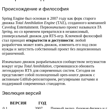
Происхождение и философия
Spring Engine был основан в 2007 году как форк старого
движка
Total Annihilation Engine
(TAE), созданного компанией
Cavedog Entertainment. Первоначально проект назывался
TA
Spring
, но со временем превратился в независимый,
универсальный движок для RTS-игр. Ключевой философий
стал принцип
открытости и доступности
: любой
разработчик может взять движок, изменить его под свои
нужды и запустить собственный проект без лицензионных
ограничений.
Изначально движок разрабатывался сообществом энтузиастов
вокруг игры
Total Annihilation
, стремившихся обновить
легендарную RTS для современных систем. Сегодня он
представляет собой полноценный open-source движок с
активным GitHub-репозиторием, регулярными патчами и
поддержкой современных стандартов.
Эволюция версий
ВЕРСИЯ
ГОД
0.1
2007
Первый релиз, базовая физика и 