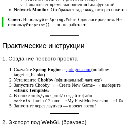
Показывает время выполнения Lua-функций
Network Monitor
: Отображает задержку, потерю пакетов
Совет
: Используйте
для логирования. Не
Spring.Echo()
используйте
— он не работает.
print()
Практические инструкции
1. Создание первого проекта
Скачайте
Spring Engine
с
springrts.com
(nofollow
target=»_blank»)
Установите
Chobby
(официальный лаунчер)
Запустите Chobby → «Create New Game» → выберите
«Blank Template»
В папке
создайте файл
mods/your_mod/
:lua12name = «My First Mod»version = «1.0»
modinfo.lua
Запустите через лаунчер — проект готов!
2. Экспорт под WebGL (браузер)