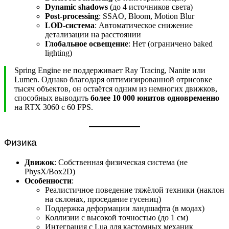
Dynamic shadows
(до 4 источников света)
Post-processing
: SSAO, Bloom, Motion Blur
LOD-система
: Автоматическое снижение
детализации на расстоянии
Глобальное освещение
: Нет (ограничено baked
lighting)
Spring Engine не поддерживает Ray Tracing, Nanite или
Lumen. Однако благодаря оптимизированной отрисовке
тысяч объектов, он остаётся одним из немногих движков,
способных выводить
более 10 000 юнитов одновременно
на RTX 3060 с 60 FPS.
Физика
Движок
: Собственная физическая система (не
PhysX/Box2D)
Особенности
:
Реалистичное поведение тяжёлой техники (наклон
на склонах, проседание гусениц)
Поддержка деформации ландшафта (в модах)
Коллизии с высокой точностью (до 1 см)
Интеграция с Lua для кастомных механик