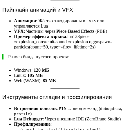
Пайплайн анимаций и VFX
Анимации
: Жёстко закодированы в
или
.s3o
управляются Lua
VFX
: Частицы через
Piece-Based Effects
(PBE)
Пример эффекта взрыва
:lua123piece
«explosion_core»emit-sound «explosion.ogg»spawn-
particles(count=50, type=»fire», lifetime=2s)
Размер билда пустого проекта:
Windows:
120 МБ
Linux:
105 МБ
Web (WASM):
85 МБ
Инструменты отладки и профилирования
Встроенная консоль
:
→ ввод команд (
,
F10
debugdraw
)
profile
Lua Debugger
: Через внешние IDE (ZeroBrane Studio)
Профилирование
:
/
profiler.start()
profiler.stop()