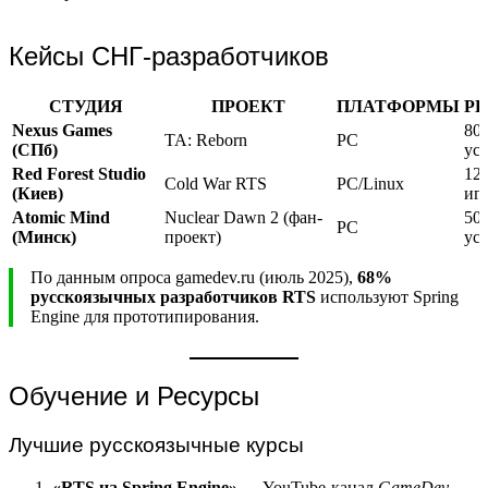
Кейсы СНГ-разработчиков
СТУДИЯ
ПРОЕКТ
ПЛАТФОРМЫ
РЕ
Nexus Games
80
TA: Reborn
PC
(СПб)
ус
Red Forest Studio
12
Cold War RTS
PC/Linux
(Киев)
иг
Atomic Mind
Nuclear Dawn 2 (фан-
50
PC
(Минск)
проект)
ус
По данным опроса gamedev.ru (июль 2025),
68%
русскоязычных разработчиков RTS
используют Spring
Engine для прототипирования.
Обучение и Ресурсы
Лучшие русскоязычные курсы
«RTS на Spring Engine»
— YouTube-канал
GameDev