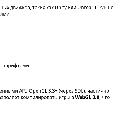
ных движков, таких как Unity или Unreal, LÖVE не
тями.
 с шрифтами.
нными API: OpenGL 3.3+ (через SDL), частично
озволяет компилировать игры в
WebGL 2.0
, что