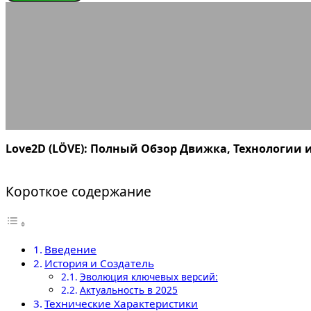
ИГРОВЫЕ ДВИЖКИ
Love2D
22.09.2025
АВТОР ANA_EDITOR
КОММЕНТАРИЕВ НЕТ
Love2D (LÖVE): Полный Обзор Движка, Технологии 
Короткое содержание
Введение
История и Создатель
Эволюция ключевых версий:
Актуальность в 2025
Технические Характеристики