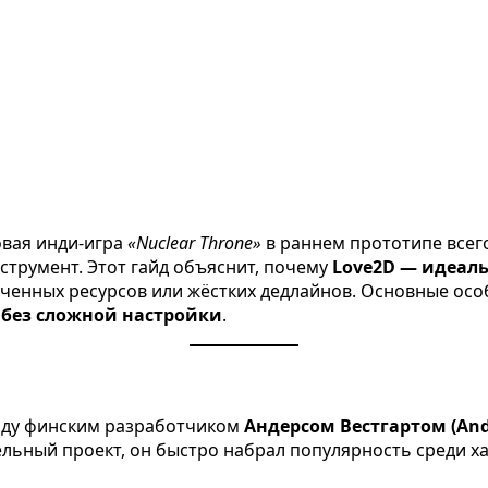
товая инди-игра
«Nuclear Throne»
в раннем прототипе всего
трумент. Этот гайд объяснит, почему
Love2D — идеаль
ниченных ресурсов или жёстких дедлайнов. Основные ос
 без сложной настройки
.
 году финским разработчиком
Андерсом Вестгартом (Ande
ельный проект, он быстро набрал популярность среди 