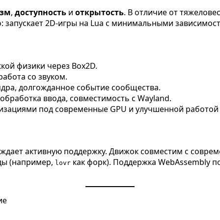
зм
,
доступность
и
открытость
. В отличие от тяжеловес
о: запускает 2D-игры на Lua с минимальными зависимос
кой физики через Box2D.
абота со звуком.
дра, долгожданное событие сообщества.
обработка ввода, совместимость с Wayland.
мизациями под современные GPU и улучшенной работой
рждает активную поддержку. Движок совместим с совреме
ды (например,
как форк). Поддержка WebAssembly п
lovr