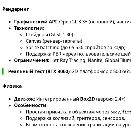
Рендеринг
Графический API
: OpenGL 3.3+ (основной), част
Технологии
:
Шейдеры (GLSL 1.30)
Canvas (рендер-таргеты)
Sprite batching (до 65 536 спрайтов за кадр)
Поддержка PBR через пользовательские шей
Ограничения
: Нет Ray Tracing, Nanite, Global Il
Реальный тест (RTX 3060)
: 2D-платформер с 500 о
Физика
Движок
: Интегрированный
Box2D
(версия 2.4+).
Особенности
:
Простая привязка к объектам через
,
body
fix
Поддержка коллизий, триггеров, сенсоров.
Возможность отключения гравитации на уро