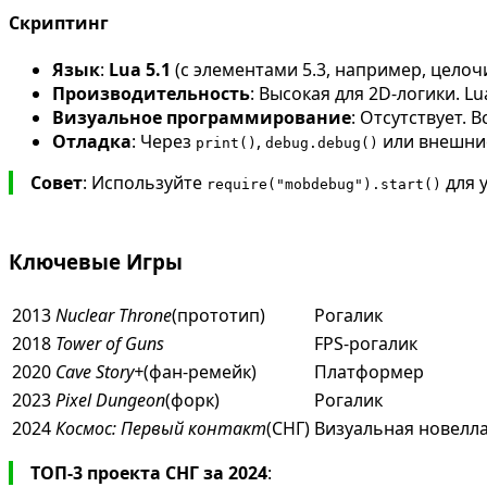
Скриптинг
Язык
:
Lua 5.1
(с элементами 5.3, например, цело
Производительность
: Высокая для 2D-логики. Lu
Визуальное программирование
: Отсутствует. 
Отладка
: Через
,
или внешние 
print()
debug.debug()
Совет
: Используйте
для 
require("mobdebug").start()
Ключевые Игры
2013
Nuclear Throne
(прототип)
Рогалик
2018
Tower of Guns
FPS-рогалик
2020
Cave Story+
(фан-ремейк)
Платформер
2023
Pixel Dungeon
(форк)
Рогалик
2024
Космос: Первый контакт
(СНГ)
Визуальная новелл
ТОП-3 проекта СНГ за 2024
: