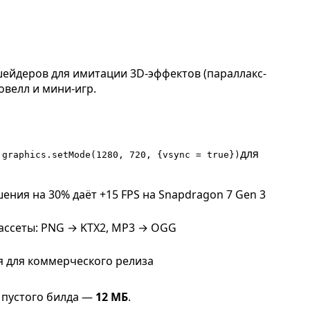
шейдеров для имитации 3D-эффектов (параллакс-
овелл и мини-игр.
для
.graphics.setMode(1280, 720, {vsync = true})
ния на 30% даёт +15 FPS на Snapdragon 7 Gen 3
ссеты: PNG → KTX2, MP3 → OGG
я для коммерческого релиза
р пустого билда —
12 МБ
.