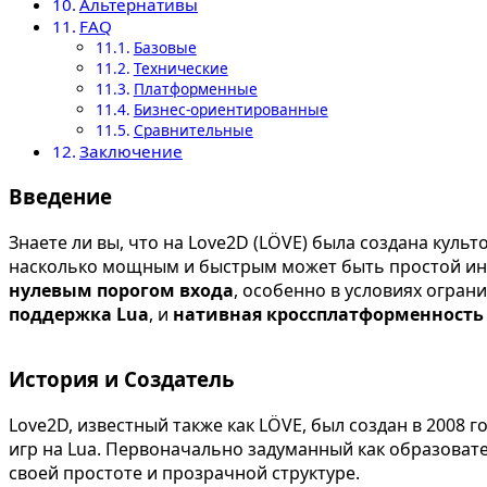
Альтернативы
FAQ
Базовые
Технические
Платформенные
Бизнес-ориентированные
Сравнительные
Заключение
Введение
Знаете ли вы, что на Love2D (LÖVE) была создана куль
насколько мощным и быстрым может быть простой инс
нулевым порогом входа
, особенно в условиях огра
поддержка Lua
, и
нативная кроссплатформенность
История и Создатель
Love2D, известный также как LÖVE, был создан в 2008
игр на Lua. Первоначально задуманный как образоват
своей простоте и прозрачной структуре.