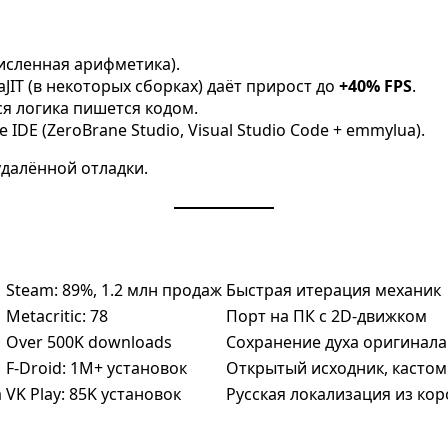
численная арифметика).
aJIT (в некоторых сборках) даёт прирост до
+40% FPS
.
Вся логика пишется кодом.
IDE (ZeroBrane Studio, Visual Studio Code + emmylua).
удалённой отладки.
Steam: 89%, 1.2 млн продаж
Быстрая итерация механик
Metacritic: 78
Порт на ПК с 2D-движком
Over 500K downloads
Сохранение духа оригинала
F-Droid: 1M+ установок
Открытый исходник, касто
а
VK Play: 85K установок
Русская локализация из ко