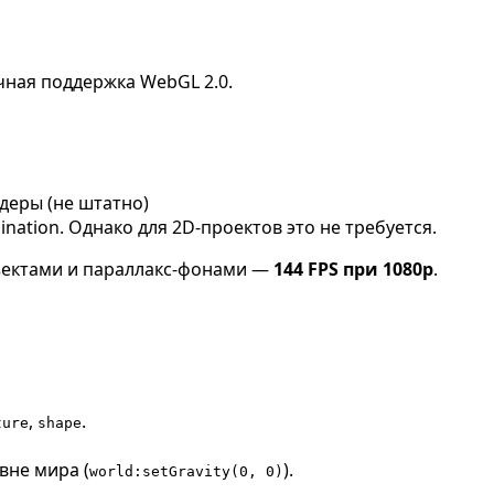
ичная поддержка WebGL 2.0.
деры (не штатно)
lumination. Однако для 2D-проектов это не требуется.
бъектами и параллакс-фонами —
144 FPS при 1080p
.
,
.
ture
shape
вне мира (
).
world:setGravity(0, 0)