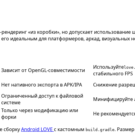
D-рендеринг «из коробки», но допускает использование 
т его идеальным для платформеров, аркад, визуальных н
Используйте
love
Зависит от OpenGL-совместимости
стабильного FPS
Нет нативного экспорта в APK/IPA
Снижение разреше
Ограниченный доступ к файловой
Минифицируйте а
системе
Только через модификацию или
Не рекомендуетс
форки
те сборку
Android LOVE
с кастомным
. Разме
build.gradle