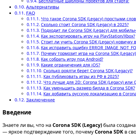
Бесплатные шаблоны проектов для старта:
Альтернативы
FAQ
Что такое Corona SDK (Legacy) простыми сло
Сколько стоит Corona SDK (Legacy) в 2025?
Подходит ли Corona SDK (Legacy) для мобиль
Как экспортировать игру на PlayStation/Xbox?
Стоит ли учить Corona SDK (Legacy) новичку 
Как исправить ошибку ERROR_IMAGE_NOT_F
Почему тормозит игра на Corona SDK (Legacy)
Как собрать игру под Android?
Какие ограничения для iOS?
Сколько роялти берет Corona SDK (Legacy)?
Как публиковать игры из РФ в 2025?
Что лучше для 2D: Corona SDK (Legacy) или 
Как уменьшить размер билда в Corona SDK?
Как добавить русскую локализацию в Coron
Заключение
Введение
Знаете ли вы, что на
Corona SDK (Legacy)
была создана
— яркое подтверждение того, почему
Corona SDK
в св