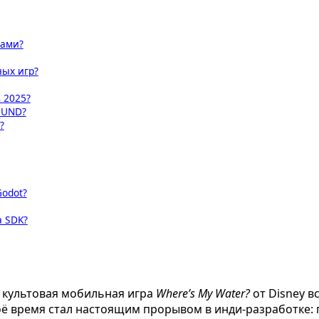
вами?
ных игр?
в 2025?
OUND?
?
Godot?
a SDK?
 культовая мобильная игра
Where’s My Water?
от Disney в
оё время стал настоящим прорывом в инди-разработке: 