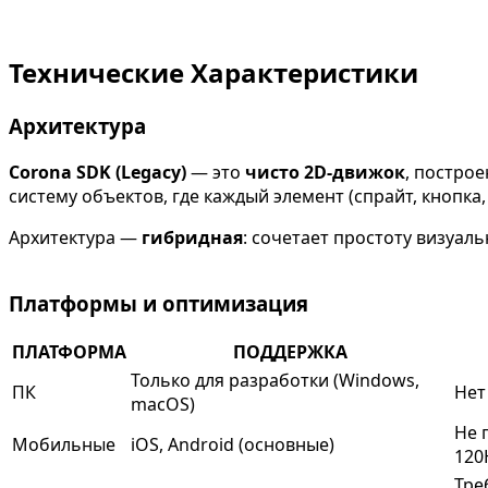
Технические Характеристики
Архитектура
Corona SDK (Legacy)
— это
чисто 2D-движок
, постро
систему объектов, где каждый элемент (спрайт, кнопка,
Архитектура —
гибридная
: сочетает простоту визуал
Платформы и оптимизация
ПЛАТФОРМА
ПОДДЕРЖКА
Только для разработки (Windows,
ПК
Нет
macOS)
Не 
Мобильные
iOS, Android (основные)
120
Тре