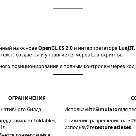
енный на основе
OpenGL ES 2.0
и интерпретатора
LuaJIT
 текст) создаётся и управляется через Lua-скрипты.
ьного позиционирования с полным контролем через код.
ОГРАНИЧЕНИЯ
С
 нативного билда
Используйте
Simulator
для те
поддерживает foldables,
Снижение разрешения на 30% 
Hz
используйте
texture atlases
буется конвертация в