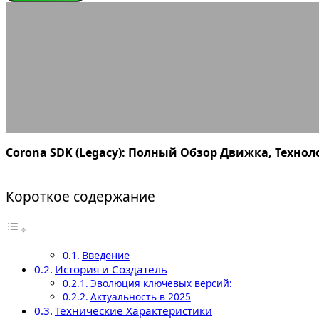
ИГРОВЫЕ ДВИЖКИ
Corona SDK (
21.09.2025
АВТОР ANA_EDITOR
КОММЕНТАРИЕВ НЕТ
Corona SDK (Legacy): Полный Обзор Движка, Техно
Короткое содержание
Введение
История и Создатель
Эволюция ключевых версий:
Актуальность в 2025
Технические Характеристики