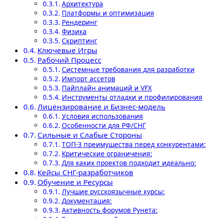
Архитектура
Платформы и оптимизация
Рендеринг
Физика
Скриптинг
Ключевые Игры
Рабочий Процесс
Системные требования для разработки
Импорт ассетов
Пайплайн анимаций и VFX
Инструменты отладки и профилирования
Лицензирование и Бизнес-модель
Условия использования
Особенности для РФ/СНГ
Сильные и Слабые Стороны
ТОП-3 преимущества перед конкурентами:
Критические ограничения:
Для каких проектов подходит идеально:
Кейсы СНГ-разработчиков
Обучение и Ресурсы
Лучшие русскоязычные курсы:
Документация:
Активность форумов Рунета: