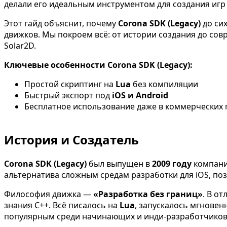
делали его идеальным инструментом для создания игр п
Этот гайд объяснит, почему
Corona SDK (Legacy)
до сих
движков. Мы покроем всё: от истории создания до сов
Solar2D.
Ключевые особенности Corona SDK (Legacy):
Простой скриптинг на
Lua
без компиляции
Быстрый экспорт под
iOS и Android
Бесплатное использование даже в коммерческих 
История и Создатель
Corona SDK (Legacy)
был выпущен в
2009 году
компан
альтернатива сложным средам разработки для iOS, п
Философия движка —
«Разработка без границ»
. В о
знания C++. Всё писалось на
Lua
, запускалось мгнове
популярным среди начинающих и инди-разработчиков