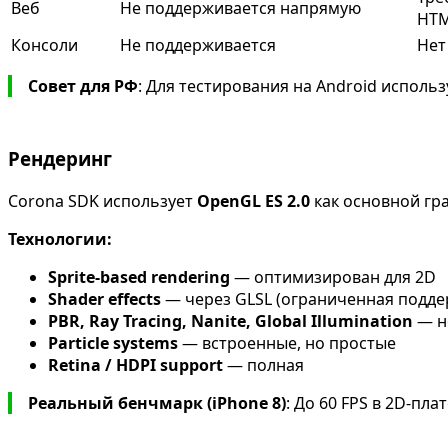
Веб
Не поддерживается напрямую
HT
Консоли
Не поддерживается
Нет
Совет для РФ
: Для тестирования на Android исполь
Рендеринг
Corona SDK использует
OpenGL ES 2.0
как основной гра
Технологии:
Sprite-based rendering
— оптимизирован для 2D
Shader effects
— через GLSL (ограниченная подде
PBR, Ray Tracing, Nanite, Global Illumination
— н
Particle systems
— встроенные, но простые
Retina / HDPI support
— полная
Реальный бенчмарк (iPhone 8)
: До 60 FPS в 2D-пл