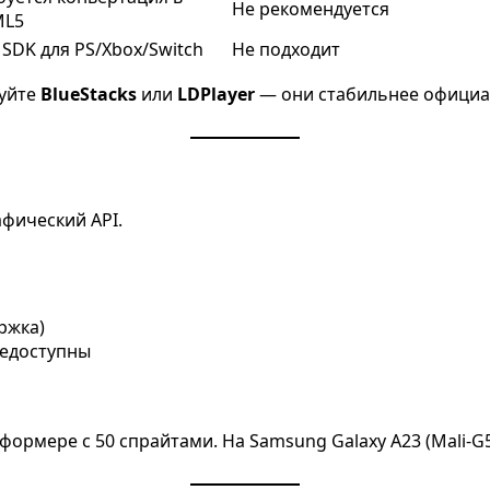
Не рекомендуется
ML5
 SDK для PS/Xbox/Switch
Не подходит
зуйте
BlueStacks
или
LDPlayer
— они стабильнее официа
фический API.
ржка)
едоступны
атформере с 50 спрайтами. На Samsung Galaxy A23 (Mali-G5