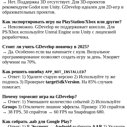
→ Нет. Поддержка 3D отсутствует. Для 3D-проектов
рекомендуем Godot или Unity. GDevelop идеален для 2D-игр и
образовательных проектов.
Как экспортировать игру на PlayStation/Xbox или другие?
→ Невозможно. GDevelop не поддерживает консоли. Для
PS/Xbox используйте Unreal Engine или Unity с лицензией
разработчика.
Стоит ли учить GDevelop новичку в 2025?
→ Да. Особенно если вы начинаете с нуля. Визуальное
программирование позволяет создать игру за день. Ускоряет
обучение на 70%.
Как решить ошибку
?
APP_NOT_INSTALLED
→ Ответ: 1) Удалите старую версию 2) Используйте ту же
подпись 3) Проверьте
targetSdkVersion
. На 85% случаев
помогает.
Почему тормозит игра на GDevelop?
→ Ответ: 1) Уменьшите количество событий 2) Используйте
Groups
3) Отключите лишние эффекты. Пример: 150 спрайтов
→ 38 FPS, 50 спрайтов → 60 FPS на Snapdragon 680.
Как собрать .aab для Google Play?
→ Ответ: 1) В
Экспорт → Android
выберите
AAB
2) Укажите