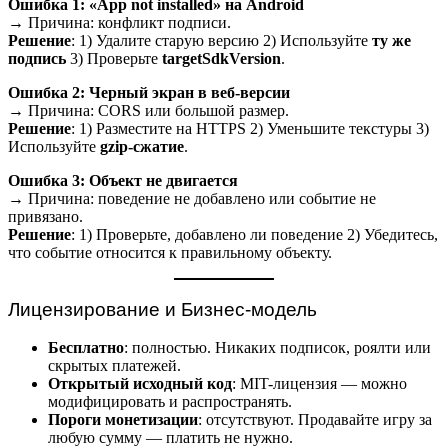
Ошибка 1: «App not installed» на Android
→ Причина: конфликт подписи.
Решение
: 1) Удалите старую версию 2) Используйте
ту же
подпись
3) Проверьте
targetSdkVersion
.
Ошибка 2: Черный экран в веб-версии
→ Причина: CORS или большой размер.
Решение
: 1) Разместите на HTTPS 2) Уменьшите текстуры 3)
Используйте
gzip-сжатие
.
Ошибка 3: Объект не двигается
→ Причина: поведение не добавлено или событие не
привязано.
Решение
: 1) Проверьте, добавлено ли поведение 2) Убедитесь,
что событие относится к правильному объекту.
Лицензирование и Бизнес-модель
Бесплатно
: полностью. Никаких подписок, роялти или
скрытых платежей.
Открытый исходный код
: MIT-лицензия — можно
модифицировать и распространять.
Пороги монетизации
: отсутствуют. Продавайте игру за
любую сумму — платить не нужно.