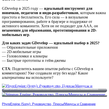
GDevelop в 2025 году —
идеальный инструмент для
новичков, педагогов и инди-разработчиков
, которым важна
простота и бесплатность. Его сила — в визуальном
программировании, работе в браузере и поддержке от
активного комьюнити. Хотя он не подходит для AAA, он
незаменим для образования, прототипирования и 2D-
мобильных игр
.
Для каких задач GDevelop — идеальный выбор в 2025?
— Образовательные приложения
— 2D-мобильные игры
— Головоломки и кликеры
— Быстрые прототипы и гейм-джемы
CTA
: Поделитесь вашим опытом работы с GDevelop в
комментариях! Уже создавали игру без кода? Какие
альтернативы вы используете?
PhyreEngine (Sony): Руководство, Плюсы/Минусы и Сравнение
Stingray Engine: Руководство, Плюсы/Минусы и Сравнение
PhyreEngine (Sony): Руководство, Плюсы/Минусы и Сравнение