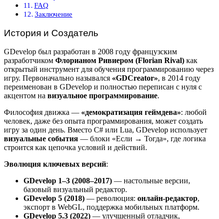
FAQ
Заключение
История и Создатель
GDevelop был разработан в 2008 году французским
разработчиком
Флорианом Ривиером (Florian Rival)
как
открытый инструмент для обучения программированию через
игру. Первоначально назывался
«GDCreator»
, в 2014 году
переименован в GDevelop и полностью переписан с нуля с
акцентом на
визуальное программирование
.
Философия движка —
«демократизация геймдева»
: любой
человек, даже без опыта программирования, может создать
игру за один день. Вместо C# или Lua, GDevelop использует
визуальные события
— блоки «Если → Тогда», где логика
строится как цепочка условий и действий.
Эволюция ключевых версий
:
GDevelop 1–3 (2008–2017)
— настольные версии,
базовый визуальный редактор.
GDevelop 5 (2018)
— революция:
онлайн-редактор
,
экспорт в WebGL, поддержка мобильных платформ.
GDevelop 5.3 (2022)
— улучшенный отладчик,