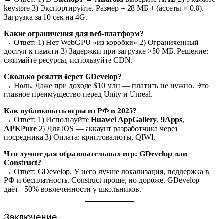
keystore 3) Экспортируйте. Размер = 28 МБ + (ассеты × 0.8).
Загрузка за 10 сек на 4G.
Какие ограничения для веб-платформ?
→ Ответ: 1) Нет WebGPU «из коробки» 2) Ограниченный
доступ к памяти 3) Задержки при загрузке >50 МБ. Решение:
сжимайте ресурсы, используйте CDN.
Сколько роялти берет GDevelop?
→ Ноль. Даже при доходе $10 млн — платить не нужно. Это
главное преимущество перед Unity и Unreal.
Как публиковать игры из РФ в 2025?
→ Ответ: 1) Используйте
Huawei AppGallery
,
9Apps
,
APKPure
2) Для iOS — аккаунт разработчика через
посредника 3) Оплата: криптовалюты, QIWI.
Что лучше для образовательных игр: GDevelop или
Construct?
→ Ответ: GDevelop. У него лучше локализация, поддержка в
РФ и бесплатность. Construct проще, но дороже. GDevelop
даёт +50% вовлечённости у школьников.
Заключение