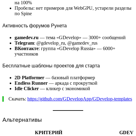
на 100%
Пробелы: нет примеров для WebGPU, устарели разделы
по Spine
Активность форумов Рунета
gamedev.ru
— тема «GDevelop» — 3000+ сообщений
Telegram
: @gdevelop_ru, @gamedev_rus
ВКонтакте
: группа «GDevelop Russia» — 6000+
участников
Бесплатные шаблоны проектов для старта
2D Platformer
— базовый платформер
Endless Runner
— аркада с прокруткой
Idle Clicker
— кликер с экономикой
Скачать:
https://github.com/GDevelopApp/GDevelop-templates
Альтернативы
КРИТЕРИЙ
GDEV