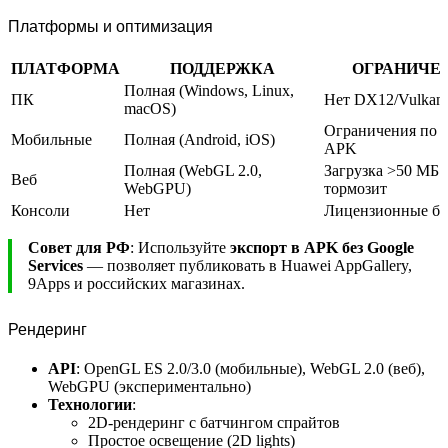
Платформы и оптимизация
ПЛАТФОРМА
ПОДДЕРЖКА
ОГРАНИЧЕ
Полная (Windows, Linux,
ПК
Нет DX12/Vulkan
macOS)
Ограничения по 
Мобильные
Полная (Android, iOS)
APK
Полная (WebGL 2.0,
Загрузка >50 МБ
Веб
WebGPU)
тормозит
Консоли
Нет
Лицензионные ба
Совет для РФ
: Используйте
экспорт в APK без Google
Services
— позволяет публиковать в Huawei AppGallery,
9Apps и российских магазинах.
Рендеринг
API
: OpenGL ES 2.0/3.0 (мобильные), WebGL 2.0 (веб),
WebGPU (экспериментально)
Технологии
:
2D-рендеринг с батчингом спрайтов
Простое освещение (2D lights)