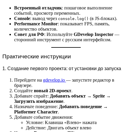
Встроенный отладчик
: пошаговое выполнение
событий, просмотр переменных.
Console
: вывод через
(в JS-блоках).
console.log()
Performance Monitor
: показывает FPS, память,
количество объектов.
Совет для РФ
: Используйте
GDevelop Inspector
—
сторонний инструмент с русским интерфейсом.
Практические инструкции
1. Создание первого проекта: от установки до запуска
Перейдите на
gdevelop.io
— запустите редактор в
браузере.
Создайте
новый 2D-проект
.
Добавьте спрайт:
Добавить объект → Sprite →
Загрузить изображение
.
Назначьте поведение:
Добавить поведение →
Platformer Character
.
Добавьте событие движения:
Условие: Клавиша «Влево» нажата
Действие: Двигать объект влево