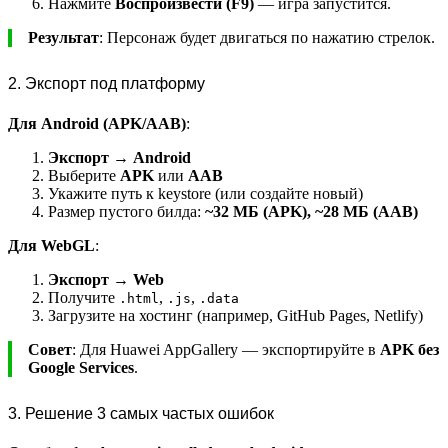
Нажмите
Воспроизвести (F9)
— игра запустится.
Результат
: Персонаж будет двигаться по нажатию стрелок.
2. Экспорт под платформу
Для Android (APK/AAB)
:
Экспорт → Android
Выберите
APK
или
AAB
Укажите путь к keystore (или создайте новый)
Размер пустого билда:
~32 МБ (APK), ~28 МБ (AAB)
Для WebGL
:
Экспорт → Web
Получите
,
,
.html
.js
.data
Загрузите на хостинг (например, GitHub Pages, Netlify)
Совет
: Для Huawei AppGallery — экспортируйте в
APK без
Google Services
.
3. Решение 3 самых частых ошибок