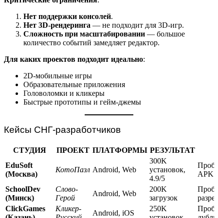
Нет поддержки консолей
.
Нет 3D-рендеринга
— не подходит для 3D-игр.
Сложность при масштабировании
— большое
количество событий замедляет редактор.
Для каких проектов подходит идеально
:
2D-мобильные игры
Образовательные приложения
Головоломки и кликеры
Быстрые прототипы и гейм-джемы
Кейсы СНГ-разработчиков
СТУДИЯ
ПРОЕКТ
ПЛАТФОРМЫ
РЕЗУЛЬТАТ
300K
EduSoft
Пробл
КотоПазл
Android, Web
установок,
(Москва)
APK б
4.9/5
SchoolDev
Слово-
200K
Пробл
Android, Web
(Минск)
Герой
загрузок
разре
ClickGames
Кликер-
250K
Пробл
Android, iOS
(Казань)
Русский
установок
дубли