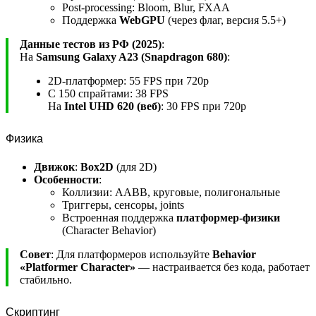
Post-processing: Bloom, Blur, FXAA
Поддержка
WebGPU
(через флаг, версия 5.5+)
Данные тестов из РФ (2025)
:
На
Samsung Galaxy A23 (Snapdragon 680)
:
2D-платформер: 55 FPS при 720p
С 150 спрайтами: 38 FPS
На
Intel UHD 620 (веб)
: 30 FPS при 720p
Физика
Движок
:
Box2D
(для 2D)
Особенности
:
Коллизии: AABB, круговые, полигональные
Триггеры, сенсоры, joints
Встроенная поддержка
платформер-физики
(Character Behavior)
Совет
: Для платформеров используйте
Behavior
«Platformer Character»
— настраивается без кода, работает
стабильно.
Скриптинг