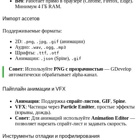
Веб
: Работает прямо в браузере (Chrome, Firefox, Edge).
Минимум 4 ГБ RAM.
Импорт ассетов
Поддерживаемые форматы:
2D:
,
,
(анимации)
.png
.jpg
.gif
Аудио:
,
,
.wav
.ogg
.mp3
Шрифты:
,
.ttf
.otf
Анимации:
(Spine),
.json
.gif
Совет
: Используйте
PNG с прозрачностью
— GDevelop
автоматически обрабатывает alpha-канал.
Пайплайн анимации и VFX
Анимация
: Поддержка
спрайт-листов
,
GIF
,
Spine
.
VFX
: Частицы через
Particle Emitter
, простые эффекты
(взрывы, дождь).
Совет
: Для анимаций используйте
Animation Editor
—
позволяет нарезать спрайт-лист и задавать скорость.
Инструменты отладки и профилирования