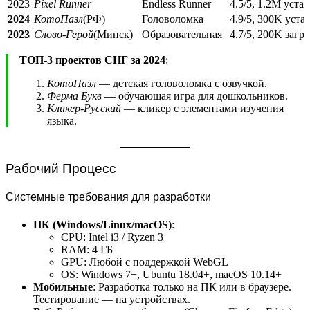
2023
Pixel Runner
Endless Runner
4.5/5, 1.2M уста
2024
КотоПазл
(РФ)
Головоломка
4.9/5, 300K уста
2023
Слово-Герой
(Минск)
Образовательная
4.7/5, 200K загр
ТОП-3 проектов СНГ за 2024
:
КотоПазл
— детская головоломка с озвучкой.
Ферма Букв
— обучающая игра для дошкольников.
Кликер-Русский
— кликер с элементами изучения
языка.
Рабочий Процесс
Системные требования для разработки
ПК (Windows/Linux/macOS)
:
CPU: Intel i3 / Ryzen 3
RAM: 4 ГБ
GPU: Любой с поддержкой WebGL
OS: Windows 7+, Ubuntu 18.04+, macOS 10.14+
Мобильные
: Разработка только на ПК или в браузере.
Тестирование — на устройствах.