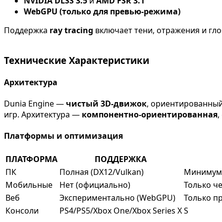
NVIDIA DLSS 3.5
и
AMD FSR 3.1
WebGPU (только для превью-режима)
Поддержка
ray tracing
включает тени, отражения и гл
Технические Характеристики
Архитектура
Dunia Engine —
чистый 3D-движок
, ориентированны
игр. Архитектура —
компонентно-ориентированная
,
Платформы и оптимизация
ПЛАТФОРМА
ПОДДЕРЖКА
ПК
Полная (DX12/Vulkan)
Минимум 
Мобильные
Нет (официально)
Только ч
Веб
Экспериментально (WebGPU)
Только п
Консоли
PS4/PS5/Xbox One/Xbox Series X
S