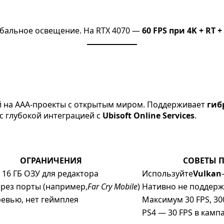
обальное освещение. На RTX 4070 —
60 FPS при 4K + RT 
й на AAA-проекты с открытым миром. Поддерживает
гиб
 с глубокой интеграцией с
Ubisoft Online Services
.
ОГРАНИЧЕНИЯ
СОВЕТЫ 
16 ГБ ОЗУ для редактора
Используйте
Vulkan
ерез порты (например,
Far Cry Mobile
)
Нативно не поддерж
ревью, нет геймплея
Максимум 30 FPS, 3
PS4 — 30 FPS в камп