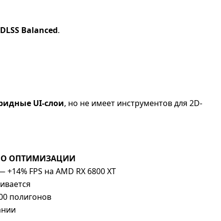
+ DLSS Balanced
.
ридные UI-слои
, но не имеет инструментов для 2D-
ПО ОПТИМИЗАЦИИ
— +14% FPS на AMD RX 6800 XT
ивается
000 полигонов
ании