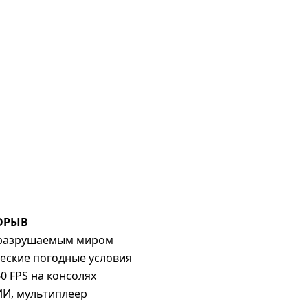
ОРЫВ
и разрушаемым миром
ческие погодные условия
0 FPS на консолях
ИИ, мультиплеер