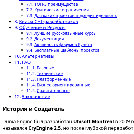
ТОП-3 преимущества
Критические ограничения
Для каких проектов подходит идеально:
Кейсы СНГ-разработчиков
Обучение и Ресурсы
Лучшие русскоязычные курсы
Документация
Активность форумов Рунета
Бесплатные шаблоны проектов
Альтернативы
FAQ
Базовые
Технические
Платформенные
Бизнес-ориентированные
Сравнительные
Заключение
История и Создатель
Dunia Engine был разработан
Ubisoft Montreal
в 2009 г
назывался
CryEngine 2.5
, но после глубокой перерабо