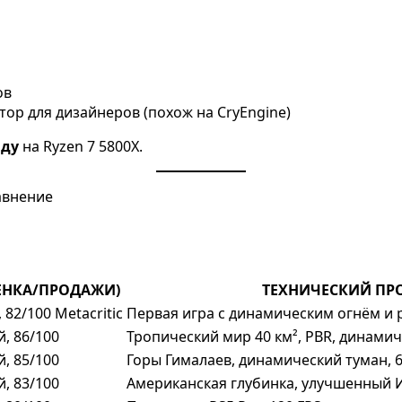
ов
ор для дизайнеров (похож на CryEngine)
нду
на Ryzen 7 5800X.
ЕНКА/ПРОДАЖИ)
ТЕХНИЧЕСКИЙ ПР
 82/100 Metacritic
Первая игра с динамическим огнём 
й, 86/100
Тропический мир 40 км², PBR, динами
й, 85/100
Горы Гималаев, динамический туман, 6
й, 83/100
Американская глубинка, улучшенный 