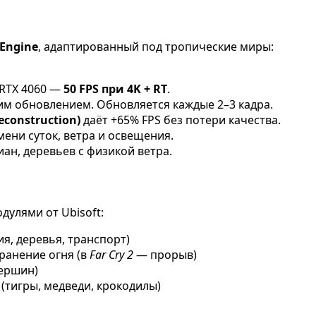
Engine
, адаптированный под тропические миры:
 RTX 4060 —
50 FPS при 4K + RT
.
м обновлением. Обновляется каждые 2–3 кадра.
econstruction)
даёт +65% FPS без потери качества.
мени суток, ветра и освещения.
иан, деревьев с физикой ветра.
дулями от Ubisoft:
я, деревья, транспорт)
ранение огня (в
Far Cry 2
— прорыв)
вершин)
(тигры, медведи, крокодилы)