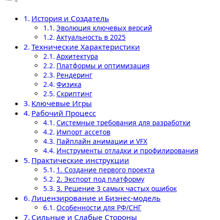
История и Создатель
Эволюция ключевых версий
Актуальность в 2025
Технические Характеристики
Архитектура
Платформы и оптимизация
Рендеринг
Физика
Скриптинг
Ключевые Игры
Рабочий Процесс
Системные требования для разработки
Импорт ассетов
Пайплайн анимации и VFX
Инструменты отладки и профилирования
Практические инструкции
1. Создание первого проекта
2. Экспорт под платформу
3. Решение 3 самых частых ошибок
Лицензирование и Бизнес-модель
Особенности для РФ/СНГ
Сильные и Слабые Стороны