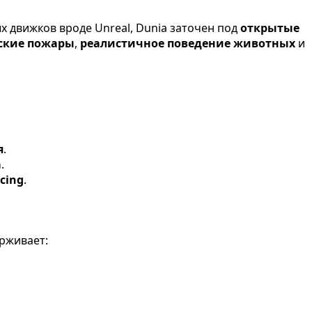
ых движков вроде Unreal, Dunia заточен под
открытые
ские пожары
,
реалистичное поведение животных
и
я
.
а
.
cing
.
ерживает: