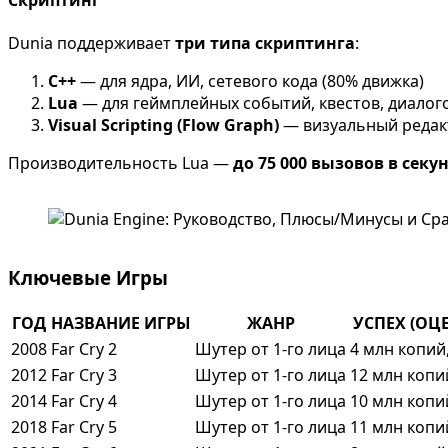
Dunia поддерживает
три типа скриптинга
:
C++
— для ядра, ИИ, сетевого кода (80% движка)
Lua
— для геймплейных событий, квестов, диалог
Visual Scripting (Flow Graph)
— визуальный редакт
Производительность Lua —
до 75 000 вызовов в секу
Ключевые Игры
ГОД
НАЗВАНИЕ ИГРЫ
ЖАНР
УСПЕХ (ОЦ
2008
Far Cry 2
Шутер от 1-го лица
4 млн копий,
2012
Far Cry 3
Шутер от 1-го лица
12 млн копи
2014
Far Cry 4
Шутер от 1-го лица
10 млн копи
2018
Far Cry 5
Шутер от 1-го лица
11 млн копи