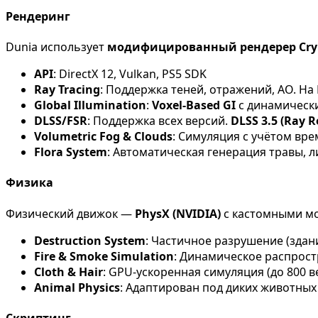
Рендеринг
Dunia использует
модифицированный рендерер Cry
API
: DirectX 12, Vulkan, PS5 SDK
Ray Tracing
: Поддержка теней, отражений, AO. На
Global Illumination
:
Voxel-Based GI
с динамически
DLSS/FSR
: Поддержка всех версий.
DLSS 3.5 (Ray R
Volumetric Fog & Clouds
: Симуляция с учётом вре
Flora System
: Автоматическая генерация травы, л
Физика
Физический движок —
PhysX (NVIDIA)
с кастомными мо
Destruction System
: Частичное разрушение (здани
Fire & Smoke Simulation
: Динамическое распрост
Cloth & Hair
: GPU-ускоренная симуляция (до 800 
Animal Physics
: Адаптирован под диких животных 
Скриптинг