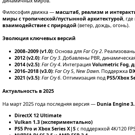
динамичных миров.
Философия движка —
масштаб, реализм и интеракт
миры с тропической/пустынной архитектурой
, гд
взаимодействие с природой
(ветер, дождь, огонь).
Эволюция ключевых версий
2008–2009 (v1.0)
: Основа для
Far Cry 2
. Реализован
2012 (v2.0)
:
Far Cry 3
. Добавлены PBR, динамическа
2014 (v2.5)
:
Far Cry 4
. Интеграция
Volumetric Fog
,
д
2016–2018 (v3.0)
:
Far Cry 5
,
New Dawn
. Поддержка
D
2021 (v3.5)
:
Far Cry 6
. Оптимизация под
PS5/Xbox Se
Актуальность в 2025
На март 2025 года последняя версия —
Dunia Engine 3.
DirectX 12 Ultimate
Vulkan 1.3 (экспериментально)
PS5 Pro и Xbox Series X|S
с поддержкой 4K/120 FP