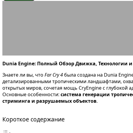
ИГРОВЫЕ ДВИЖКИ
Dunia Eng
22.08.2025
АВТОР ANA_EDITOR
КОММЕНТАРИЕВ НЕТ
Dunia Engine: Полный Обзор Движка, Технологии и
Знаете ли вы, что
Far Cry 4
была создана на Dunia Engine
детализированными тропическими ландшафтами, охваты
открытых миров, сочетая мощь CryEngine с глубокой
Основные особенности:
система генерации тропиче
стриминга и разрушаемых объектов
.
Короткое содержание