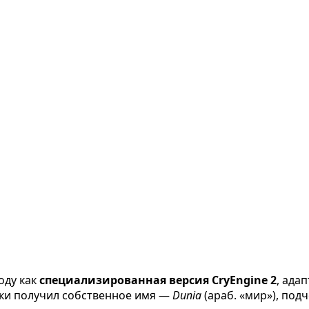
оду как
специализированная версия CryEngine 2
, ада
тки получил собственное имя —
Dunia
(араб. «мир»), по