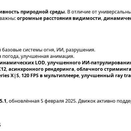
ивность природной среды
. В отличие от универсальн
е важны:
огромные расстояния видимости
,
динамиче
ы базовые системы огня, ИИ, разрушения.
я погода, улучшенная анимация.
инамических LOD
,
улучшенного ИИ-патрулировани
X12
,
асинхронного рендеринга
,
облачного стриминг
ries X|S
,
120 FPS в мультиплеере
,
улучшенный ray tra
5.1
, обновлённая 5 февраля 2025. Движок активно подд
S