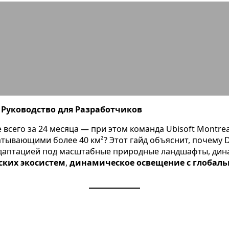
ine: Руководство, Плюсы/Минусы и
 Руководство для Разработчиков
 всего за 24 месяца — при этом команда Ubisoft Montreal
вающими более 40 км²? Этот гайд объяснит, почему D
 адаптацией под масштабные природные ландшафты, дин
ских экосистем
,
динамическое освещение с глобал