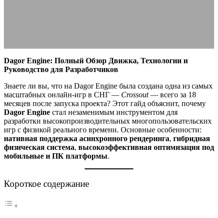
15.09.2025
АВТОР ANA_EDITOR
КОММЕНТАРИЕВ НЕТ
Dagor Engine: Полный Обзор Движка, Технологии и
Руководство для Разработчиков
Знаете ли вы, что на Dagor Engine была создана одна из самых
масштабных онлайн-игр в СНГ —
Crossout
— всего за 18
месяцев после запуска проекта? Этот гайд объяснит, почему
Dagor Engine
стал незаменимым инструментом для
разработки высокопроизводительных многопользовательских
игр с физикой реального времени. Основные особенности:
нативная поддержка асинхронного рендеринга
,
гибридная
физическая система
,
высокоэффективная оптимизация под
мобильные и ПК платформы
.
Короткое содержание