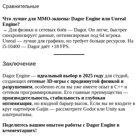
Сравнительные
Что лучше для MMO-экшена: Dagor Engine или Unreal
Engine?
→ Для физики и сетевых боёв — Dagor. Он легче, быстрее
синхронизирует данные, оптимизирован под 64 игрока.
Unreal — лучше для графики, но требует больше ресурсов. На
i5-10400 — Dagor даёт +18 FPS.
Заключение
Dagor Engine —
идеальный выбор в 2025 году
для студий,
создающих
сетевые 3D-игры с продвинутой физикой и
разрушением
, особенно если вы уже имеете опыт в C++ и
сетевом программировании. Его главные преимущества —
производительность, стабильность и глубокая
оптимизация
, но входной барьер высок. Если вы не входите в
круг партнёров Gaijin — рассмотрите Godot или Unity как
альтернативы.
Поделитесь вашим опытом работы с Dagor Engine в
комментариях!
Zero Engine: Руководство, Плюсы/Минусы и Сравнение