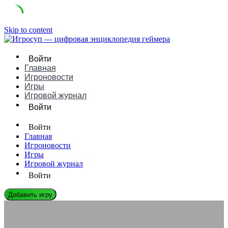
Skip to content
Войти
Главная
Игроновости
Игры
Игровой журнал
Войти
Войти
Главная
Игроновости
Игры
Игровой журнал
Войти
Добавить игру
ИГРОВЫЕ ДВИЖКИ
Dagor Engine: Руководство, Плюсы/Минусы и Сравнение