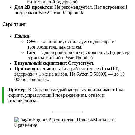
минимальной задержкой.
Для 2D-проектов
: Не рекомендуется. Нет встроенной
поддержки Box2D или Chipmunk.
Скриптинг
Языки
:
C++
— основной, используется для ядра и
производительных систем.
Lua
— для игровой логики, событий, UI (пример:
скрипты миссий в War Thunder).
Визуальный скриптинг
: Отсутствует.
Производительность
: Lua работает через
LuaJIT
,
задержки < 1 мс на вызов. На Ryzen 5 5600X — до 10
000 вызовов/сек.
Пример
: В Crossout каждый модуль машины имеет Lua-
скрипт, управляющий повреждением, огнём и
отключением.