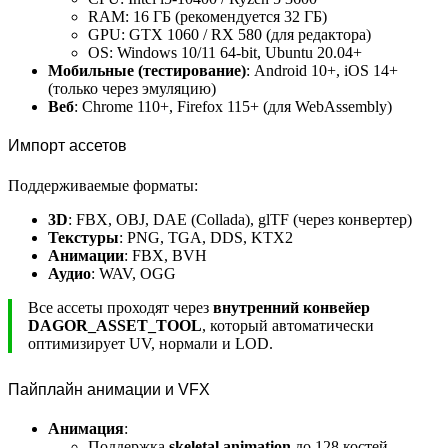
RAM: 16 ГБ (рекомендуется 32 ГБ)
GPU: GTX 1060 / RX 580 (для редактора)
OS: Windows 10/11 64-bit, Ubuntu 20.04+
Мобильные (тестирование)
: Android 10+, iOS 14+
(только через эмуляцию)
Веб
: Chrome 110+, Firefox 115+ (для WebAssembly)
Импорт ассетов
Поддерживаемые форматы:
3D
: FBX, OBJ, DAE (Collada), glTF (через конвертер)
Текстуры
: PNG, TGA, DDS, KTX2
Анимации
: FBX, BVH
Аудио
: WAV, OGG
Все ассеты проходят через
внутренний конвейер
DAGOR_ASSET_TOOL
, который автоматически
оптимизирует UV, нормали и LOD.
Пайплайн анимации и VFX
Анимация
:
Поддержка
skeletal animation
до 128 костей.