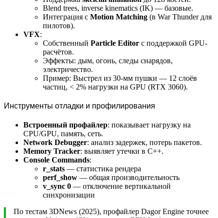
Blend trees, inverse kinematics (IK) — базовые.
Интеграция с
Motion Matching
(в War Thunder для
пилотов).
VFX
:
Собственный
Particle Editor
с поддержкой GPU-
расчётов.
Эффекты: дым, огонь, следы снарядов,
электричество.
Пример: Выстрел из 30-мм пушки — 12 слоёв
частиц, < 2% нагрузки на GPU (RTX 3060).
Инструменты отладки и профилирования
Встроенный профайлер
: показывает нагрузку на
CPU/GPU, память, сеть.
Network Debugger
: анализ задержек, потерь пакетов.
Memory Tracker
: выявляет утечки в C++.
Console Commands
:
r_stats
— статистика рендера
perf_show
— общая производительность
v_sync 0
— отключение вертикальной
синхронизации
По тестам 3DNews (2025), профайлер Dagor Engine точнее