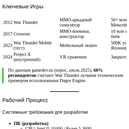
Ключевые Игры
MMO-аркадный
50+ млн 
2012
War Thunder
симулятор
Metacriti
MMO-боевики,
10 млн и
2017
Crossout
конструктор
боёв
War Thunder Mobile
500K уст
2023
Мобильный экшен
(тест)
Япония)
Project X
2024
VR-сражения
Закрытое
(внутренний)
По данным gamedev.ru (опрос, июль 2025),
68%
респондентов
считают War Thunder лучшим техническим
примером использования Dagor Engine.
Рабочий Процесс
Системные требования для разработки
ПК (разработка)
:
CPU: Intel i5-10400 / Ryzen 5 3600