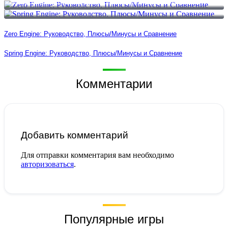
Spring Engine: Руководство, Плюсы/Минусы и Сравнение
Zero Engine: Руководство, Плюсы/Минусы и Сравнение
Spring Engine: Руководство, Плюсы/Минусы и Сравнение
Комментарии
Добавить комментарий
Для отправки комментария вам необходимо
авторизоваться
.
Популярные игры