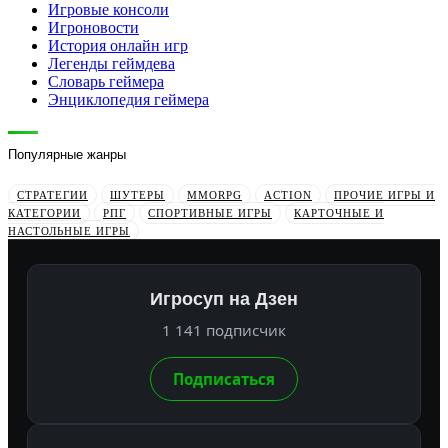
Игровые консоли
Игроновости
История онлайн игр
Легенды геймдева
Словарь геймера
Энциклопедия геймера
Популярные жанры
СТРАТЕГИИ
ШУТЕРЫ
MMORPG
ACTION
ПРОЧИЕ ИГРЫ И
КАТЕГОРИИ
РПГ
СПОРТИВНЫЕ ИГРЫ
КАРТОЧНЫЕ И
НАСТОЛЬНЫЕ ИГРЫ
Игросуп на Дзен
1 141 подписчик
Подписаться