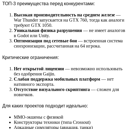
ТОП-3 преимущества перед конкурентами:
Высокая производительность на среднем железе
—
War Thunder запускается на GTX 760, тогда как аналоги
требуют GTX 1050.
Уникальная физика разрушения
— не имеет аналогов
в Godot или Unity.
Оптимизация под сетевые бои
— встроенная система
синхронизации, рассчитанная на 64 игрока.
Критические ограничения:
Нет открытой лицензии
— невозможно использовать
без одобрения Gaijin.
Слабая поддержка мобильных платформ
— нет
нативного экспорта.
Отсутствие визуального скриптинга
— сложен для
новичков.
Для каких проектов подходит идеально:
MMO-экшены с физикой
Конструкторы техники (типа Crossout)
Аркадные симуляторы (авиация, танки)