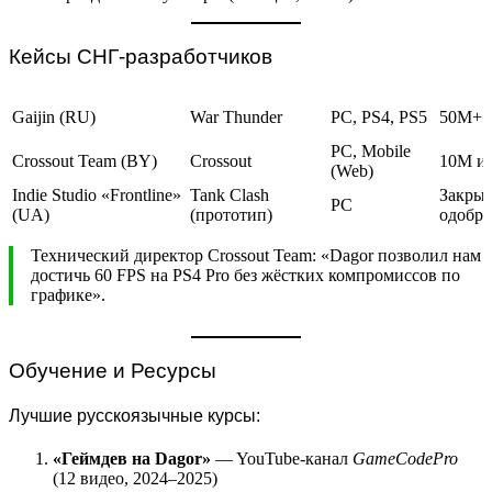
Кейсы СНГ-разработчиков
Gaijin (RU)
War Thunder
PC, PS4, PS5
50M+ 
PC, Mobile
Crossout Team (BY)
Crossout
10M и
(Web)
Indie Studio «Frontline»
Tank Clash
Закрыт
PC
(UA)
(прототип)
одобре
Технический директор Crossout Team: «Dagor позволил нам
достичь 60 FPS на PS4 Pro без жёстких компромиссов по
графике».
Обучение и Ресурсы
Лучшие русскоязычные курсы:
«Геймдев на Dagor»
— YouTube-канал
GameCodePro
(12 видео, 2024–2025)