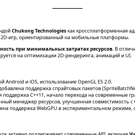
андой
Chukong Technologies
как кроссплатформенная ад
 2D-игр, ориентированный на мобильные платформы.
ность при минимальных затратах ресурсов
. В отлич
руется на оптимизации 2D-рендеринга, анимаций и UI.
й Android и iOS, использование OpenGL ES 2.0.
добавлена поддержка спрайтовых пакетов (SpriteBatchN
я поддержка C++11, начало перехода на современные гр
анный менеджер ресурсов, улучшенная совместимость с C
лена поддержка WebGPU в экспериментальном режиме, о
жок активно поддерживает современные API, включая
Vu