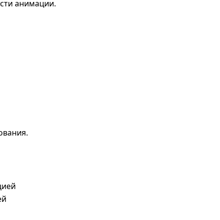
ости анимации.
ования.
цией
ей