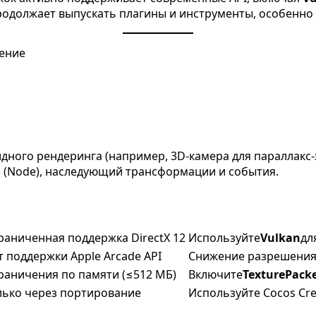
родолжает выпускать плагины и инструменты, особенно 
дного рендеринга (например, 3D-камера для параллакс-
ел (Node), наследующий трансформации и события.
раниченная поддержка DirectX 12
Используйте
Vulkan
дл
т поддержки Apple Arcade API
Снижение разрешения н
раничения по памяти (≤512 МБ)
Включите
TexturePack
лько через портирование
Используйте Cocos Cre