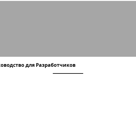
-x: Руководство, Плюсы/Минусы и С
ководство для Разработчиков