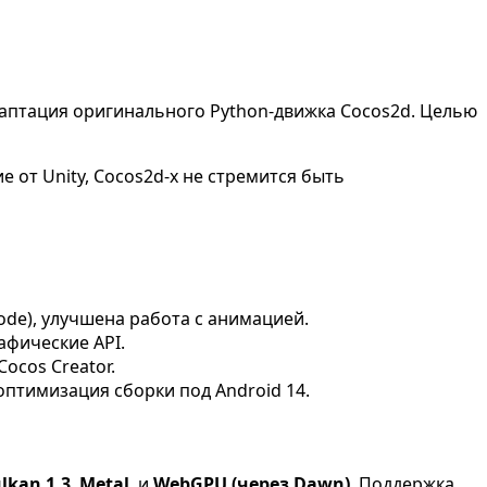
аптация оригинального Python-движка Cocos2d. Целью
ие от Unity, Cocos2d-x не стремится быть
ode), улучшена работа с анимацией.
афические API.
ocos Creator.
птимизация сборки под Android 14.
lkan 1.3
,
Metal
, и
WebGPU (через Dawn)
. Поддержка