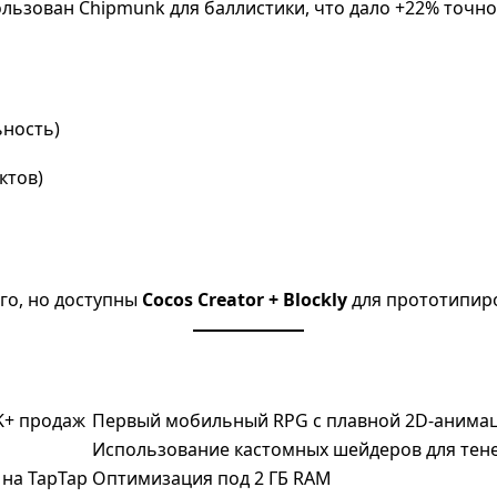
спользован Chipmunk для баллистики, что дало +22% точн
ьность)
ктов)
ого, но доступны
Cocos Creator + Blockly
для прототипир
0K+ продаж
Первый мобильный RPG с плавной 2D-анима
Использование кастомных шейдеров для тен
 на TapTap
Оптимизация под 2 ГБ RAM