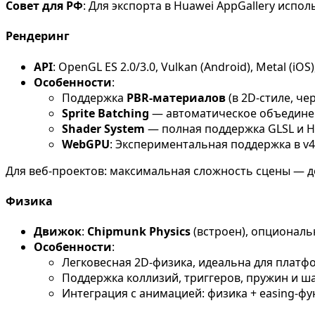
Совет для РФ
: Для экспорта в Huawei AppGallery испо
Рендеринг
API
: OpenGL ES 2.0/3.0, Vulkan (Android), Metal (iOS
Особенности
:
Поддержка
PBR-материалов
(в 2D-стиле, ч
Sprite Batching
— автоматическое объединен
Shader System
— полная поддержка GLSL и H
WebGPU
: Экспериментальная поддержка в v4
Для веб-проектов: максимальная сложность сцены — до
Физика
Движок
:
Chipmunk Physics
(встроен), опциональ
Особенности
:
Легковесная 2D-физика, идеальна для платф
Поддержка коллизий, триггеров, пружин и 
Интеграция с анимацией: физика + easing-ф