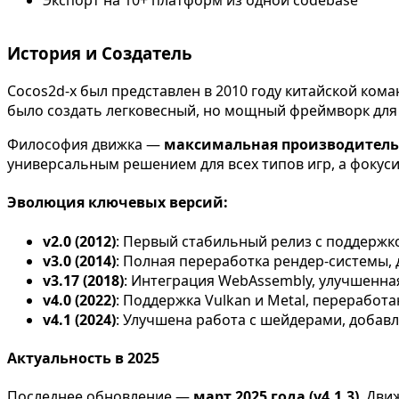
История и Создатель
Cocos2d-x был представлен в 2010 году китайской ком
было создать легковесный, но мощный фреймворк для
Философия движка —
максимальная производитель
универсальным решением для всех типов игр, а фокуси
Эволюция ключевых версий:
v2.0 (2012)
: Первый стабильный релиз с поддержко
v3.0 (2014)
: Полная переработка рендер-системы, 
v3.17 (2018)
: Интеграция WebAssembly, улучшенна
v4.0 (2022)
: Поддержка Vulkan и Metal, переработ
v4.1 (2024)
: Улучшена работа с шейдерами, добав
Актуальность в 2025
Последнее обновление —
март 2025 года (v4.1.3)
. Дви