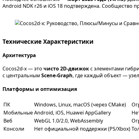
Android NDK r26 и iOS 18 подтверждена. Сообщество п
Технические Характеристики
Архитектура
Cocos2d-x — это
чисто 2D-движок
с элементами гибри
с центральным
Scene-Graph
, где каждый объект — уз
Платформы и оптимизация
ПК
Windows, Linux, macOS (через CMake)
Ог
Мобильные
Android, iOS, Huawei AppGallery
Не
Веб
WebGL 1.0/2.0, WebAssembly
Ог
Консоли
Нет официальной поддержки (PS/Xbox)
То