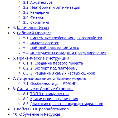
Архитектура
Платформы и оптимизация
Рендеринг
Физика
Скриптинг
Ключевые Игры
Рабочий Процесс
Системные требования для разработки
Импорт ассетов
Пайплайн анимаций и VFX
Инструменты отладки и профилирования
Практические инструкции
1. Создание первого проекта
2. Экспорт под платформу
3. Решение 3 самых частых ошибок
Лицензирование и Бизнес-модель
Особенности для РФ/СНГ
Сильные и Слабые Стороны
ТОП-3 преимущества
Критические ограничения
Для каких проектов подходит идеально:
Кейсы СНГ-разработчиков
Обучение и Ресурсы