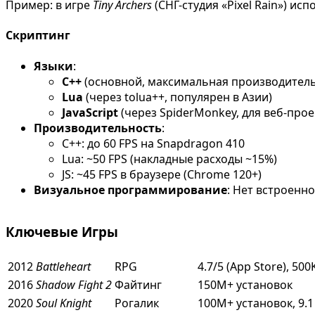
Пример: в игре
Tiny Archers
(СНГ-студия «Pixel Rain») и
Скриптинг
Языки
:
C++
(основной, максимальная производител
Lua
(через tolua++, популярен в Азии)
JavaScript
(через SpiderMonkey, для веб-прое
Производительность
:
C++: до 60 FPS на Snapdragon 410
Lua: ~50 FPS (накладные расходы ~15%)
JS: ~45 FPS в браузере (Chrome 120+)
Визуальное программирование
: Нет встроенн
Ключевые Игры
2012
Battleheart
RPG
4.7/5 (App Store), 50
2016
Shadow Fight 2
Файтинг
150M+ установок
2020
Soul Knight
Рогалик
100M+ установок, 9.1