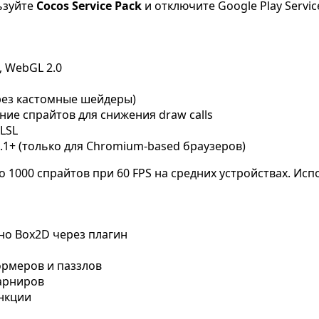
льзуйте
Cocos Service Pack
и отключите Google Play Servic
), WebGL 2.0
ерез кастомные шейдеры)
ие спрайтов для снижения draw calls
LSL
.1+ (только для Chromium-based браузеров)
 1000 спрайтов при 60 FPS на средних устройствах. Ис
но Box2D через плагин
ормеров и паззлов
шарниров
ункции