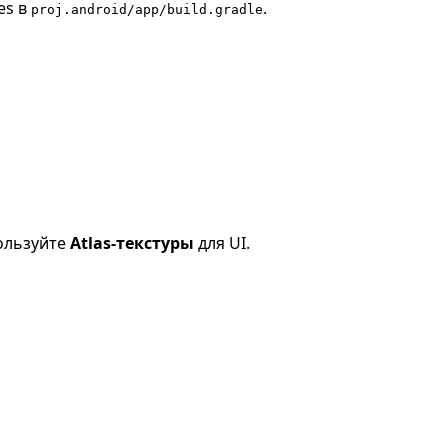
es в
.
proj.android/app/build.gradle
пользуйте
Atlas-текстуры
для UI.