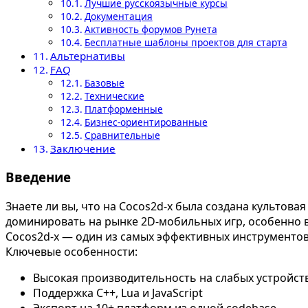
Лучшие русскоязычные курсы
Документация
Активность форумов Рунета
Бесплатные шаблоны проектов для старта
Альтернативы
FAQ
Базовые
Технические
Платформенные
Бизнес-ориентированные
Сравнительные
Заключение
Введение
Знаете ли вы, что на Cocos2d-x была создана культова
доминировать на рынке 2D-мобильных игр, особенно в 
Cocos2d-x — один из самых эффективных инструментов 
Ключевые особенности:
Высокая производительность на слабых устройст
Поддержка C++, Lua и JavaScript
Экспорт на 10+ платформ из одной codebase