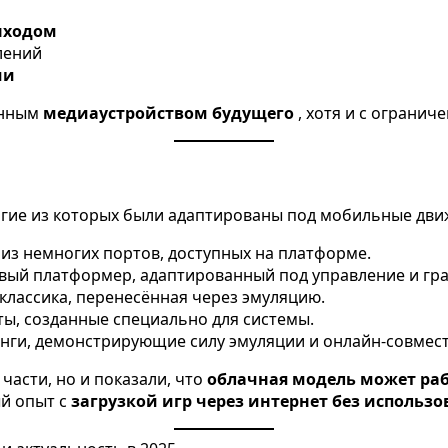
ыходом
лений
ми
енным
медиаустройством будущего
, хотя и с ограни
огие из которых были адаптированы под мобильные движ
из немногих портов, доступных на платформе.
вый платформер, адаптированный под управление и гра
классика, перенесённая через эмуляцию.
ы, созданные специально для системы.
нги, демонстрирующие силу эмуляции и онлайн-совмес
части, но и показали, что
облачная модель может раб
ый опыт с
загрузкой игр через интернет без использ