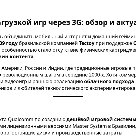
агрузкой игр через 3G: обзор и акту
сь объединить мобильный интернет и домашний гейминг 
09 году
бразильской компанией
Tectoy
при поддержке
й особенностью стало отсутствие физических картриджей
зин контента
.
 Америки, России и Индии, где традиционные игровые 
о революционным шагом в середине 2000-х. Хотя коммер
рии видеоигр и раннюю реализацию
облачного подхода
риков и любителей технологического экспериментирова
екта Qualcomm по созданию
дешёвой игровой системы
оими лицензионными версиями Master System в Бразилии
 дорогостоящие диски и производственные затраты.