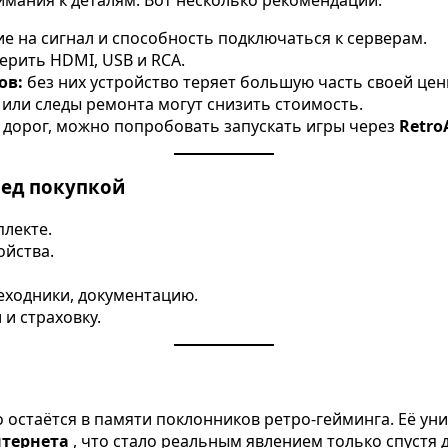
мания к деталям. Вот несколько рекомендаций:
е на сигнал и способность подключаться к серверам.
ерить HDMI, USB и RCA.
ов:
без них устройство теряет большую часть своей цен
или следы ремонта могут снизить стоимость.
 дорог, можно попробовать запускать игры через
Retro
ред покупкой
плекте.
ойства.
еходники, документацию.
и страховку.
 остаётся в памяти поклонников ретро-гейминга. Её уни
нтернета
, что стало реальным явлением только спустя д