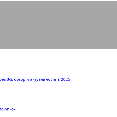
 с загрузкой игр через 3G: обзор и
рез 3G: обзор и актуальность в 2025
 покупкой