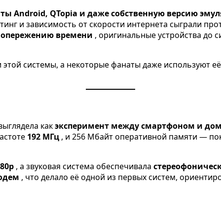
ты Android, QTopia и даже собственную версию эму
етинг и зависимость от скорости интернета сыграли про
у опережению времени
, оригинальные устройства до с
этой системы, а некоторые фанаты даже используют её
выглядела как
эксперимент между смартфоном и до
частоте
192 МГц
, и 256 Мбайт оперативной памяти — по
480p
, а звуковая система обеспечивала
стереофоничес
одем
, что делало её одной из первых систем, ориенти