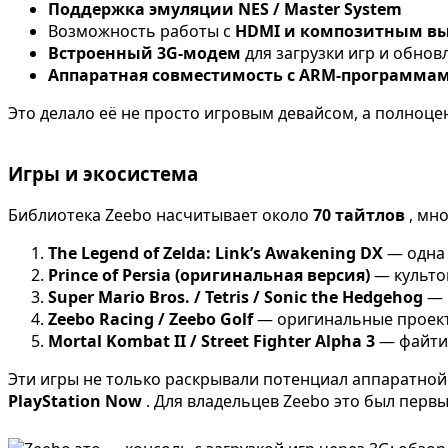
Поддержка эмуляции NES / Master System
Возможность работы с
HDMI и композитным в
Встроенный 3G-модем
для загрузки игр и обнов
Аппаратная совместимость с ARM-программа
Это делало её не просто игровым девайсом, а полноц
Игры и экосистема
Библиотека Zeebo насчитывает около
70 тайтлов
, мн
The Legend of Zelda: Link’s Awakening DX
— одна 
Prince of Persia (оригинальная версия)
— культо
Super Mario Bros. / Tetris / Sonic the Hedgehog
— 
Zeebo Racing / Zeebo Golf
— оригинальные проект
Mortal Kombat II / Street Fighter Alpha 3
— файти
Эти игры не только раскрывали потенциал аппаратной 
PlayStation Now
. Для владельцев Zeebo это был перв