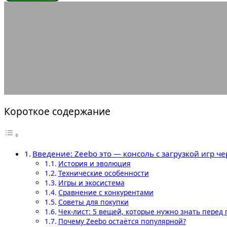
ИГРОВЫЕ КОНСОЛИ
Zeebo это — консоль
31.05.2025
АВТОР ANA_EDITOR
КОММЕНТАРИЕВ НЕТ
Короткое содержание
Введение: Zeebo это — консоль с загрузкой игр че
История и эволюция
Технические особенности
Игры и экосистема
Сравнение с конкурентами
Советы для покупки
Чек-лист: 5 вещей, которые нужно знать перед
Почему Zeebo остаётся популярной?