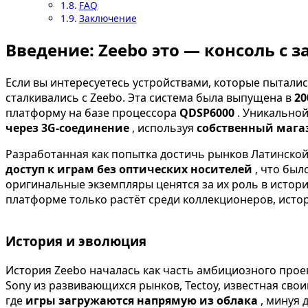
FAQ
Заключение
Введение: Zeebo это — консоль с з
Если вы интересуетесь устройствами, которые пытали
сталкивались с Zeebo. Эта система была выпущена в
20
платформу на базе процессора
QDSP6000
. Уникально
через 3G-соединение
, используя
собственный мага
Разработанная как попытка достичь рынков Латинской
доступ к играм без оптических носителей
, что был
оригинальные экземпляры ценятся за их роль в исто
платформе только растёт среди коллекционеров, исто
История и эволюция
История Zeebo началась как часть амбициозного про
Sony из развивающихся рынков, Tectoy, известная св
где
игры загружаются напрямую из облака
, минуя