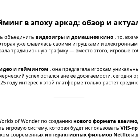
йминг в эпоху аркад: обзор и актуа
ись объединить
видеоигры и домашнее кино
, то, воз
которая уже славилась своими игрушками и электронным
зовала традиционную графику — вместо этого, игровые 
идео и геймингом
, она предлагала игрокам уникальн
ммерческий успех остался вне её досягаемости, сегодня 
 2025 году интерес к этой платформе только растёт сред
Worlds of Wonder по созданию
нового формата взаимо
ь игровую систему, которая будет использовать
VHS-п
ником современных
интерактивных фильмов Netflix
и 