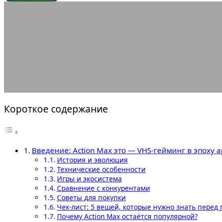
ИГРОВЫЕ КОНСОЛИ
Action Max это — V
31.05.2025
АВТОР ANA_EDITOR
КОММЕНТАРИЕВ НЕТ
Короткое содержание
Введение: Action Max это — VHS-гейминг в эпоху а
История и эволюция
Технические особенности
Игры и экосистема
Сравнение с конкурентами
Советы для покупки
Чек-лист: 5 вещей, которые нужно знать перед
Почему Action Max остаётся популярной?