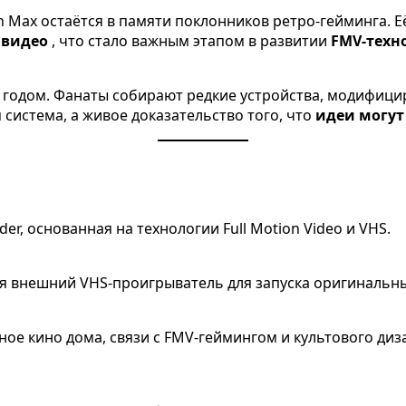
n Max остаётся в памяти поклонников ретро-гейминга. Е
 видео
, что стало важным этапом в развитии
FMV-техн
за годом. Фанаты собирают редкие устройства, модифиц
 система, а живое доказательство того, что
идеи могут
r, основанная на технологии Full Motion Video и VHS.
ся внешний VHS-проигрыватель для запуска оригинальны
ное кино дома, связи с FMV-геймингом и культового ди