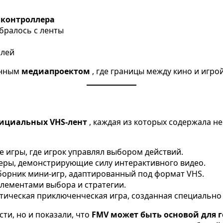
 контроллера
 бралось с ленты
олей
енным
медиапроектом
, где границы между кино и игро
фициальных VHS-лент
, каждая из которых содержала н
 игры, где игрок управлял выбором действий.
еры, демонстрирующие силу интерактивного видео.
борник мини-игр, адаптированный под формат VHS.
лементами выбора и стратегии.
ическая приключенческая игра, созданная специально 
ти, но и показали, что
FMV может быть основой для ге