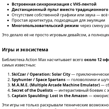
Встроенная синхронизация с VHS-лентой
Дистанционный пульт вместо традиционного
Отсутствие собственной графики или звука — всё
Простая архитектура, подходящая для эмуляции
Многопользовательский режим
через смену р
Это делало её не просто игровым девайсом, а полноц
Игры и экосистема
Библиотека Action Max насчитывает всего
около 12 о
самых известных:
SkiCzar / Operation: Solar City
— приключенческие
Spyhunter / Space Spartans
— головоломки и шут
M.A.M.E. (Multiple Arcade Machine Emulator)
— с
Secret of the Duelists
— интерактивный боевик с э
Captain Spaulding: Lost in the Amazon
— юморист
Эти игры не только раскрывали технические возможнос