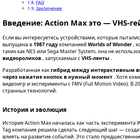
FAQ
Заключение
Введение: Action Max это — VHS-ге
Если вы интересуетесь устройствами, которые пытал
выпущена в
1987 году
компанией
Worlds of Wonder
, 
таких как NES или Sega Master System, она не исполь
видеороликов
, запускаемых с
VHS-ленты
.
Разработанная как
гибрид между интерактивным в
через нажатие кнопок в нужный момент
. Хотя ко
видеоигр и эксперименты с FMV (Full Motion Video). В
странных технологий.
История и эволюция
История Action Max началась как часть эксперимента 
Tag компания решила сделать следующий шаг — создат
влиять на развитие событий. Это стало предшествен