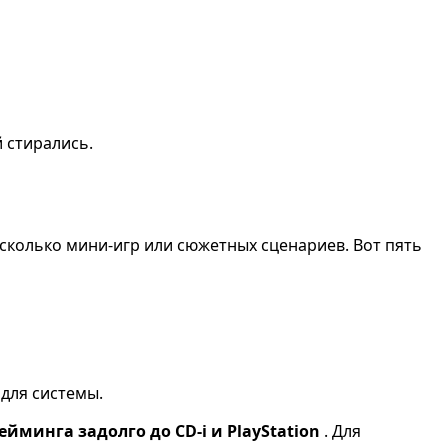
й стирались.
есколько мини-игр или сюжетных сценариев. Вот пять
для системы.
йминга задолго до CD-i и PlayStation
. Для