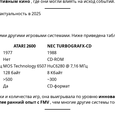
ктивным кино
, где они могли влиять на исход событий.
кими другими игровыми системами. Ниже приведена таб
ATARI 2600
NEC TURBOGRAFX-CD
1977
1988
Нет
CD-ROM
ц
MOS Technology 6507
HuC6280 @ 7,16 МГц
128 байт
8 Кбайт
>500
~300
Да
CD-формат
ики и количества игр, она выигрывала по уровню
иннова
лее ранний опыт с FMV
, чем многие другие системы то