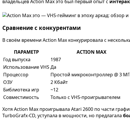
владельцев Action Max это был первый опыт с
интера
Сравнение с конкурентами
В своём времени Action Max конкурировала с несколь
ПАРАМЕТР
ACTION MAX
Год выпуска
1987
Использование VHS
Да
Процессор
Простой микроконтроллер @ 3 МГ
ОЗУ
2 Кбайт
Библиотека игр
~12
Совместимость
Только с VHS-проигрывателем
Хотя Action Max проигрывала Atari 2600 по части граф
TurboGrafx-CD, уступала в мощности, но предлагала
бо