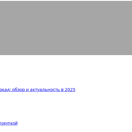
HS-гейминг в эпоху аркад: обзор и 
ркад: обзор и актуальность в 2025
 покупкой