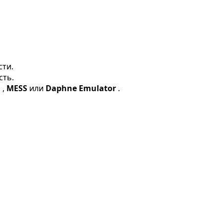
сти.
сть.
E
,
MESS
или
Daphne Emulator
.