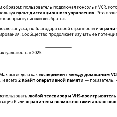
м образом: пользователь подключал консоль к VCR, кот
спользуя
пульт дистанционного управления
. Это поз
 «перепрыгнуть» или «выбрать».
осле запуска, но благодаря своей странности и
ограни
рования. Сообщество продолжает изучать её потенциа
 Max выглядела как
эксперимент между домашним VC
ц
, и всего
2 Кбайт оперативной памяти
— показатель, 
 использовать
любой телевизор и VHS-проигрывател
лизация были
ограничены возможностями аналогово