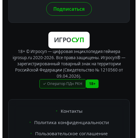
Подписаться
ИГРО
СУП
18+ © Игросуп — цифровая энциклопедия геймера
igrosup.ru 2020-2026. Все права защищены.
Игросуп® —
зарегистрированный товарный знак на территории
Российской Федерации (Свидетельство № 1210560 от
09.04.2026).
✓ Оператор ПДн РКН
18+
Контакты
Политика конфиденциальности
Пользовательское соглашение