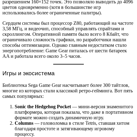
разрешением 160×152 точек. Это позволяло выводить до 4096
цветов одновременно (хотя в большинстве игр
использовались более ограниченные палитры).
Сердцем системы был процессор Z80, работающий на частоте
3,58 МГц, и видеочип, способный управлять спрайтами и
скроллингом. Оперативной памяти было всего 8 Кбайт, что
ограничивало сложность графики, но разработчики нашли
способы оптимизации. Однако главным недостатком стало
энергопотребление: Game Gear питалась от шести батареек
AA и работала всего около 3–5 часов.
Игры и экосистема
Библиотека Sega Game Gear насчитывает более 300 тайтлов,
многие из которых стали классикой ретро-гейминга. Вот пять
самых популярных:
Sonic the Hedgehog Pocket
— мини-версия знаменитого
платформера, которая показала, что даже в портативном
формате можно создать динамичную игру.
Columns
— головоломка в стиле Tetris, ставшая хитом
благодаря простоте и затягивающему игровому
процессу.