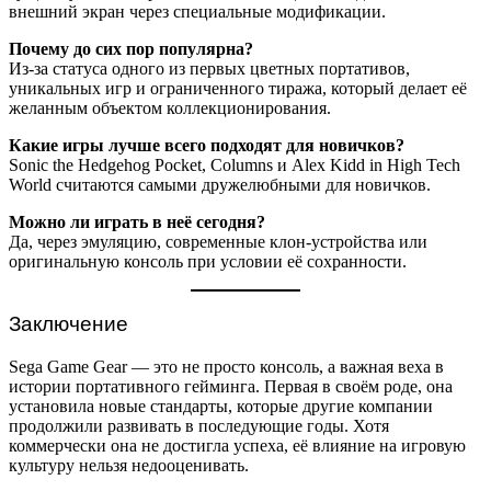
внешний экран через специальные модификации.
Почему до сих пор популярна?
Из-за статуса одного из первых цветных портативов,
уникальных игр и ограниченного тиража, который делает её
желанным объектом коллекционирования.
Какие игры лучше всего подходят для новичков?
Sonic the Hedgehog Pocket, Columns и Alex Kidd in High Tech
World считаются самыми дружелюбными для новичков.
Можно ли играть в неё сегодня?
Да, через эмуляцию, современные клон-устройства или
оригинальную консоль при условии её сохранности.
Заключение
Sega Game Gear — это не просто консоль, а важная веха в
истории портативного гейминга. Первая в своём роде, она
установила новые стандарты, которые другие компании
продолжили развивать в последующие годы. Хотя
коммерчески она не достигла успеха, её влияние на игровую
культуру нельзя недооценивать.