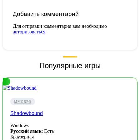
Добавить комментарий
Для отправки комментария вам необходимо
авторизоваться
.
Популярные игры
MMORPG
Shadowbound
Windows
Русский язык
: Есть
Браузерная