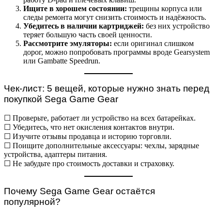
Ищите в хорошем состоянии:
трещины корпуса или
следы ремонта могут снизить стоимость и надёжность.
Убедитесь в наличии картриджей:
без них устройство
теряет большую часть своей ценности.
Рассмотрите эмуляторы:
если оригинал слишком
дорог, можно попробовать программы вроде Gearsystem
или Gambatte Speedrun.
Чек-лист: 5 вещей, которые нужно знать перед
покупкой Sega Game Gear
☐ Проверьте, работает ли устройство на всех батарейках.
☐ Убедитесь, что нет окисления контактов внутри.
☐ Изучите отзывы продавца и историю торговли.
☐ Поищите дополнительные аксессуары: чехлы, зарядные
устройства, адаптеры питания.
☐ Не забудьте про стоимость доставки и страховку.
Почему Sega Game Gear остаётся
популярной?