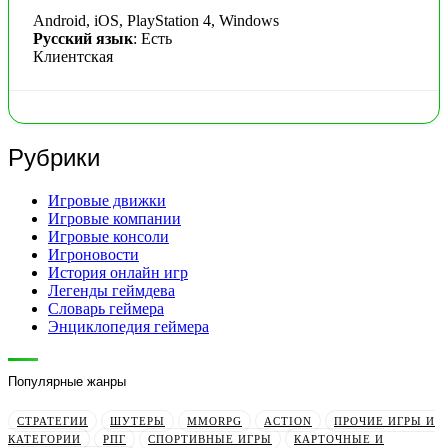
Android, iOS, PlayStation 4, Windows
Русский язык
: Есть
Клиентская
Рубрики
Игровые движки
Игровые компании
Игровые консоли
Игроновости
История онлайн игр
Легенды геймдева
Словарь геймера
Энциклопедия геймера
Популярные жанры
СТРАТЕГИИ
ШУТЕРЫ
MMORPG
ACTION
ПРОЧИЕ ИГРЫ И
КАТЕГОРИИ
РПГ
СПОРТИВНЫЕ ИГРЫ
КАРТОЧНЫЕ И