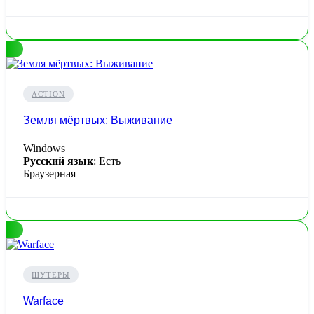
ACTION
Земля мёртвых: Выживание
Windows
Русский язык
: Есть
Браузерная
ШУТЕРЫ
Warface