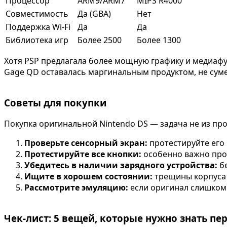
Процессор
ARM9/ARM7
MIPS R4000
Совместимость
Да (GBA)
Нет
Поддержка Wi-Fi
Да
Да
Библиотека игр
Более 2500
Более 1300
Хотя PSP предлагала более мощную графику и медиафун
Gage QD оставалась маргинальным продуктом, не сум
Советы для покупки
Покупка оригинальной Nintendo DS — задача не из про
Проверьте сенсорный экран:
протестируйте его 
Протестируйте все кнопки:
особенно важно про
Убедитесь в наличии зарядного устройства:
б
Ищите в хорошем состоянии:
трещины корпуса 
Рассмотрите эмуляцию:
если оригинал слишком
Чек-лист: 5 вещей, которые нужно знать пе