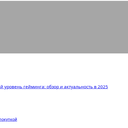
 экран, новый уровень гейминга: о
й уровень гейминга: обзор и актуальность в 2025
 покупкой