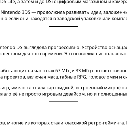
DS Lite, а затем и до DSi с цифровым магазином и камер
— Nintendo 3DS — продолжила развивать идеи, заложенн
енно если они находятся в заводской упаковке или комп
intendo DS выглядела прогрессивно. Устройство оснаща
вшеством для того времени. Это позволило использова
аботающих на частотах 67 МГц и 33 МГц соответственно
ва проектов, включая масштабные RPG, головоломки и с
йн-игр, имело слот для картриджей, встроенный микроф
елало её не просто игровым девайсом, но и полноценн
ов, многие из которых стали классикой ретро-гейминга.