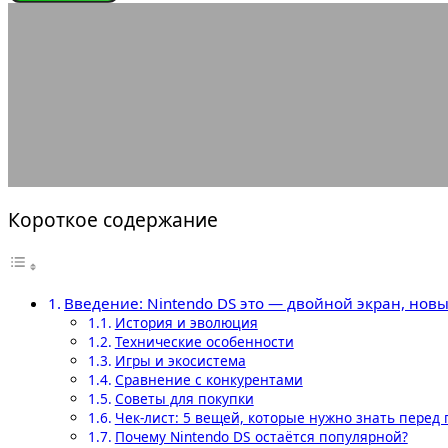
ИГРОВЫЕ КОНСОЛИ
Nintendo DS это — двойной
30.05.2025
АВТОР ANA_EDITOR
КОММЕНТАРИЕВ НЕТ
Короткое содержание
Введение: Nintendo DS это — двойной экран, новы
История и эволюция
Технические особенности
Игры и экосистема
Сравнение с конкурентами
Советы для покупки
Чек-лист: 5 вещей, которые нужно знать перед
Почему Nintendo DS остаётся популярной?