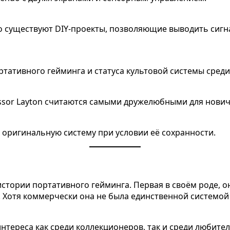
ко существуют DIY-проекты, позволяющие выводить сиг
ртативного гейминга и статуса культовой системы сред
essor Layton считаются самыми дружелюбными для нович
 оригинальную систему при условии её сохранности.
 истории портативного гейминга. Первая в своём роде, 
Хотя коммерчески она не была единственной системой н
 интереса как среди коллекционеров, так и среди любите