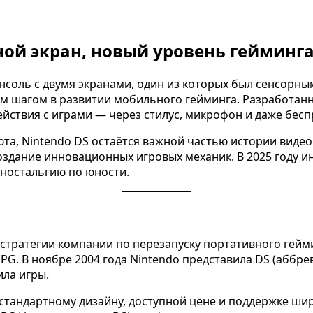
ной экран, новый уровень гейминга:
соль с двумя экранами, один из которых был сенсорным,
ым шагом в развитии мобильного гейминга. Разработанн
ействия с играми — через стилус, микрофон и даже бес
бюта, Nintendo DS остаётся важной частью истории виде
здание инновационных игровых механик. В 2025 году ин
в ностальгию по юности.
стратегии компании по перезапуску портативного гейми
G. В ноябре 2004 года Nintendo представила DS (аббрев
ила игры.
стандартному дизайну, доступной цене и поддержке шир