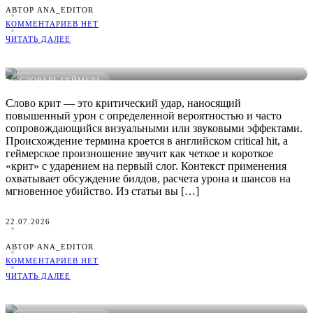
АВТОР ANA_EDITOR
КОММЕНТАРИЕВ НЕТ
ЧИТАТЬ ДАЛЕЕ
Что такое Крит в играх: понятное определение, примеры и
виды
СЛОВАРЬ ГЕЙМЕРА
Слово крит — это критический удар, наносящий
повышенный урон с определенной вероятностью и часто
сопровождающийся визуальными или звуковыми эффектами.
Происхождение термина кроется в английском critical hit, а
геймерское произношение звучит как четкое и короткое
«крит» с ударением на первый слог. Контекст применения
охватывает обсуждение билдов, расчета урона и шансов на
мгновенное убийство. Из статьи вы […]
22.07.2026
АВТОР ANA_EDITOR
КОММЕНТАРИЕВ НЕТ
ЧИТАТЬ ДАЛЕЕ
Что такое Кринж в играх: понятное определение, примеры и
виды