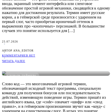
ввода, экранный элемент интерфейса или сленговое
обозначение простой игровой механики, сводящейся к одному
нажатию для достижения результата. Термин имеет русские
корни, а в геймерской среде произносится с ударением на
первый слог, часто приобретая ироничный оттенок в
выражениях про «кнопочных» персонажей. В большинстве
случаев это понятие используется для […]
25.07.2026
АВТОР ANA_EDITOR
КОММЕНТАРИЕВ НЕТ
ЧИТАТЬ ДАЛЕЕ
Что такое Код в играх: понятное определение, примеры и
виды
СЛОВАРЬ ГЕЙМЕРА
Слово код — это многозначный игровой термин,
обозначающий исходный текст программы, специальную
команду для получения бонусов или последовательность
действий, изменяющую поведение игры. Термин пришёл из
английского языка, где «code» означает «шифр» или «свод
правил», и в геймерском произношении звучит как «коуд» с
ударением на единственном слоге. В играх это понятие