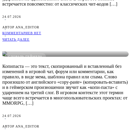
встречается повсеместно: от классических чит-кодов […]
24.07.2026
АВТОР ANA_EDITOR
КОММЕНТАРИЕВ НЕТ
ЧИТАТЬ ДАЛЕЕ
Что такое Копипаста в играх: понятное определение,
примеры и виды
СЛОВАРЬ ГЕЙМЕРА
Копипаста — это текст, скопированный и вставленный без
изменений в игровой чат, форум или комментарии, как
правило, в виде мема, шаблона правил или спама. Слово
произошло от английского «copy-paste» (копировать-вставить)
и в геймерском произношении звучит как «копи-паста» с
ударением на третий слог. В игровом контексте этот термин
чаще всего встречается в многопользовательских проектах: от
MMORPG, […]
24.07.2026
АВТОР ANA_EDITOR