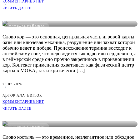
КОММЕНТАРИЕВ НЕТ
ЧИТАТЬ ДАЛЕЕ
Что такое Кор в играх: понятное определение, примеры и
виды
СЛОВАРЬ ГЕЙМЕРА
Слово кор — это основная, центральная часть игровой карты,
базы или ключевая механика, разрушение или захват которой
обычно ведет к победе. Происхождение термина восходит к
английскому core, что переводится как ядро или сердцевина, а
в геймерской среде оно прочно закрепилось в произношении
кор. Контекст применения охватывает как физический центр
карты в MOBA, так и критически […]
23.07.2026
АВТОР ANA_EDITOR
КОММЕНТАРИЕВ НЕТ
ЧИТАТЬ ДАЛЕЕ
Что такое Костыль в играх: понятное определение, примеры и
виды
СЛОВАРЬ ГЕЙМЕРА
Слово костыль — это временное, неэлегантное или обходное