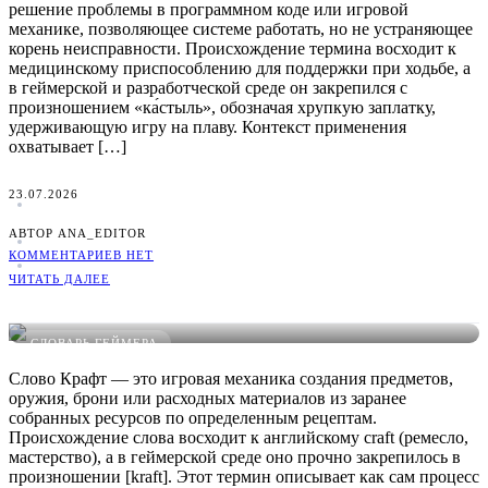
решение проблемы в программном коде или игровой
механике, позволяющее системе работать, но не устраняющее
корень неисправности. Происхождение термина восходит к
медицинскому приспособлению для поддержки при ходьбе, а
в геймерской и разработческой среде он закрепился с
произношением «ка́стыль», обозначая хрупкую заплатку,
удерживающую игру на плаву. Контекст применения
охватывает […]
23.07.2026
АВТОР ANA_EDITOR
КОММЕНТАРИЕВ НЕТ
ЧИТАТЬ ДАЛЕЕ
Что такое Крафт в играх: понятное определение, примеры и
виды
СЛОВАРЬ ГЕЙМЕРА
Слово Крафт — это игровая механика создания предметов,
оружия, брони или расходных материалов из заранее
собранных ресурсов по определенным рецептам.
Происхождение слова восходит к английскому craft (ремесло,
мастерство), а в геймерской среде оно прочно закрепилось в
произношении [kraft]. Этот термин описывает как сам процесс