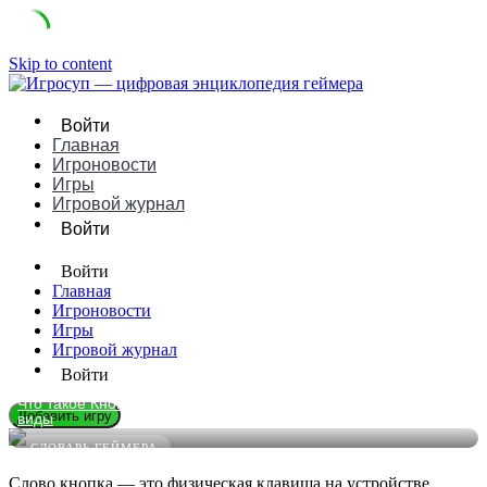
Skip to content
Войти
Главная
Игроновости
Игры
Игровой журнал
Войти
Войти
Главная
Игроновости
Игры
Игровой журнал
Войти
Что такое Кнопка в играх: понятное определение, примеры и
Добавить игру
виды
СЛОВАРЬ ГЕЙМЕРА
Слово кнопка — это физическая клавиша на устройстве