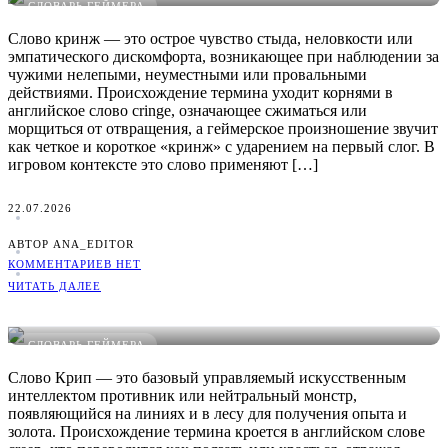
СЛОВАРЬ ГЕЙМЕРА
Слово кринж — это острое чувство стыда, неловкости или
эмпатического дискомфорта, возникающее при наблюдении за
чужими нелепыми, неуместными или провальными
действиями. Происхождение термина уходит корнями в
английское слово cringe, означающее сжиматься или
морщиться от отвращения, а геймерское произношение звучит
как четкое и короткое «кринж» с ударением на первый слог. В
игровом контексте это слово применяют […]
22.07.2026
АВТОР ANA_EDITOR
КОММЕНТАРИЕВ НЕТ
ЧИТАТЬ ДАЛЕЕ
Что такое Крип в играх: понятное определение, примеры и
виды
СЛОВАРЬ ГЕЙМЕРА
Слово Крип — это базовый управляемый искусственным
интеллектом противник или нейтральный монстр,
появляющийся на линиях и в лесу для получения опыта и
золота. Происхождение термина кроется в английском слове