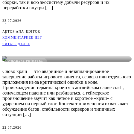
сборки, так и всю экосистему добычи ресурсов и их
переработки внутри […]
23.07.2026
АВТОР ANA_EDITOR
КОММЕНТАРИЕВ НЕТ
ЧИТАТЬ ДАЛЕЕ
Что такое Краш в играх: понятное определение, примеры и
виды
СЛОВАРЬ ГЕЙМЕРА
Слово краш — это аварийное и незапланированное
завершение работы игрового клиента, сервера или отдельного
приложения из-за критической ошибки в коде.
Происхождение термина кроется в английском слове crash,
означающем падение или разбиваться, а геймерское
произношение звучит как четкое и короткое «крэш» с
ударением на первый слог. Контекст применения охватывает
обсуждение багов, стабильности серверов и типичных
ситуаций […]
22.07.2026