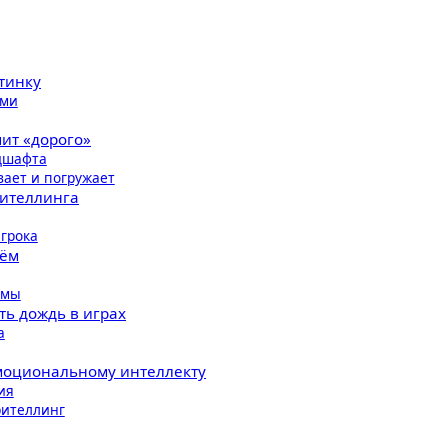
тинку
ами
чит «дорого»
ндшафта
вает и погружает
рителлинга
грока
дём
рмы
ть дождь в играх
а
эмоциональному интеллекту
ия
рителлинг