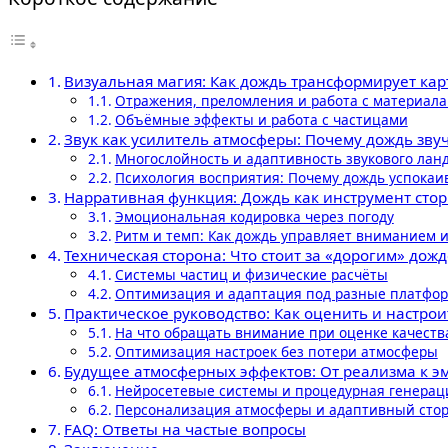
Визуальная магия: Как дождь трансформирует кар
Отражения, преломления и работа с материал
Объёмные эффекты и работа с частицами
Звук как усилитель атмосферы: Почему дождь зву
Многослойность и адаптивность звукового ла
Психология восприятия: Почему дождь успокаи
Нарративная функция: Дождь как инструмент сто
Эмоциональная кодировка через погоду
Ритм и темп: Как дождь управляет вниманием и
Техническая сторона: Что стоит за «дорогим» дож
Системы частиц и физические расчёты
Оптимизация и адаптация под разные платфо
Практическое руководство: Как оценить и настрои
На что обращать внимание при оценке качеств
Оптимизация настроек без потери атмосферы
Будущее атмосферных эффектов: От реализма к 
Нейросетевые системы и процедурная генерац
Персонализация атмосферы и адаптивный сто
FAQ: Ответы на частые вопросы