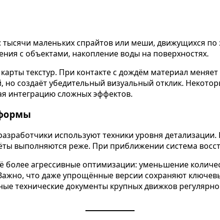
: тысячи маленьких спрайтов или меши, движущихся по
ения с объектами, накопление воды на поверхностях.
карты текстур. При контакте с дождём материал меня
 но создаёт убедительный визуальный отклик. Некоторые
ая интеграцию сложных эффектов.
тформы
разработчики используют техники уровня детализации.
чёты выполняются реже. При приближении система восс
ё более агрессивные оптимизации: уменьшение количес
Важно, что даже упрощённые версии сохраняют ключевы
ые технические документы крупных движков регулярно