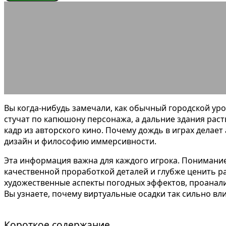
ЭНЦИКЛОПЕДИЯ ГЕЙМЕРА
Почему 
21.05.2026
АВТОР ANA_EDITOR
КОММЕНТАРИЕВ НЕТ
Вы когда-нибудь замечали, как обычный городской уро
стучат по капюшону персонажа, а дальние здания раст
кадр из авторского кино. Почему дождь в играх делает
дизайн и философию иммерсивности.
Эта информация важна для каждого игрока. Понимани
качественной проработкой деталей и глубже ценить р
художественные аспекты погодных эффектов, проанали
Вы узнаете, почему виртуальные осадки так сильно вл
Короткое содержание