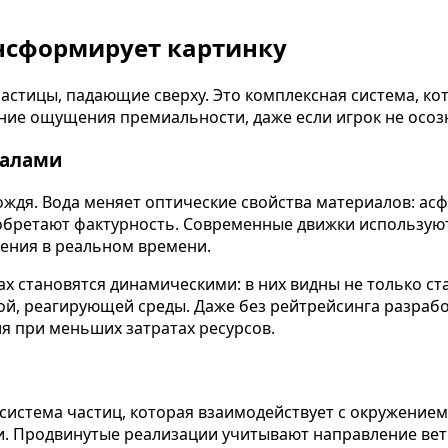
ансформирует картинку
астицы, падающие сверху. Это комплексная система, ко
ние ощущения премиальности, даже если игрок не осозн
иалами
дя. Вода меняет оптические свойства материалов: асф
 обретают фактурность. Современные движки использую
ения в реальном времени.
ах становятся динамическими: в них видны не только с
ой, реагирующей среды. Даже без рейтрейсинга разраб
я при меньших затратах ресурсов.
 система частиц, которая взаимодействует с окружением
и. Продвинутые реализации учитывают направление ветр