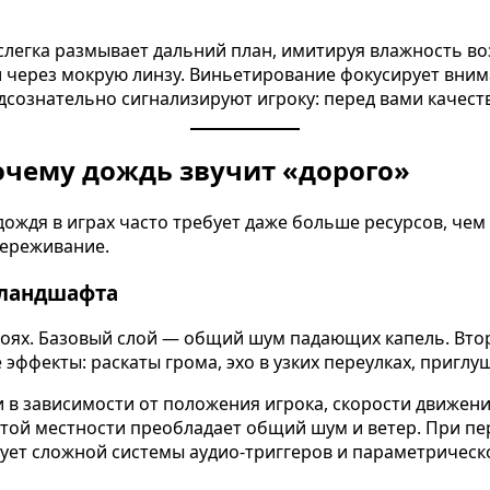
слегка размывает дальний план, имитируя влажность во
 через мокрую линзу. Виньетирование фокусирует вним
дсознательно сигнализируют игроку: перед вами качест
очему дождь звучит «дорого»
дождя в играх часто требует даже больше ресурсов, че
переживание.
 ландшафта
оях. Базовый слой — общий шум падающих капель. Второ
эффекты: раскаты грома, эхо в узких переулках, приглу
в зависимости от положения игрока, скорости движени
ытой местности преобладает общий шум и ветер. При пе
ует сложной системы аудио-триггеров и параметрическо