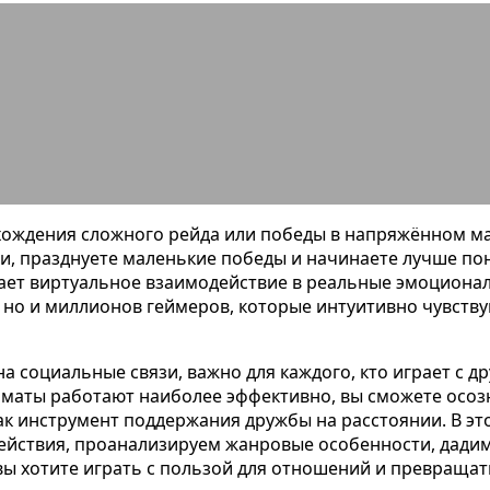
ооперативные игры укрепляют друж
рохождения сложного рейда или победы в напряжённом 
, празднуете маленькие победы и начинаете лучше пони
ет виртуальное взаимодействие в реальные эмоционал
, но и миллионов геймеров, которые интуитивно чувству
а социальные связи, важно для каждого, кто играет с 
рматы работают наиболее эффективно, вы сможете осо
ак инструмент поддержания дружбы на расстоянии. В э
йствия, проанализируем жанровые особенности, дадим
 вы хотите играть с пользой для отношений и превращ