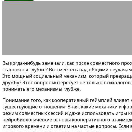
ЭНЦИКЛОПЕДИЯ ГЕЙМЕРА
Почему к
24.05.2026
АВТОР ANA_EDITOR
КОММЕНТАРИЕВ НЕТ
Вы когда-нибудь замечали, как после совместного п
становятся глубже? Вы смеётесь над общими неудачами
Это мощный социальный механизм, который превраща
дружбу? Этот вопрос интересует не только психологов
понимать его механизмы глубже.
Понимание того, как кооперативный геймплей влияет н
существующие отношения. Зная, какие механики и фо
режим совместных сессий и даже использовать игры к
нейробиологические основы кооперативного взаимоде
игрового времени и ответим на частые вопросы. Если