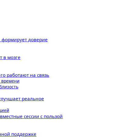
а формирует доверие
т в мозге
го работают на связь
м времени
близость
улучшает реальное
цией
вместные сессии с пользой
енной поддержке