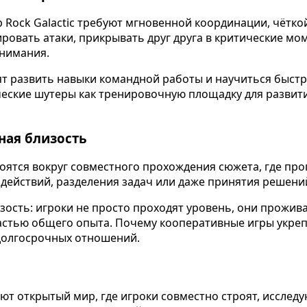
eep Rock Galactic требуют мгновенной координации, чёт
ровать атаки, прикрывать друг друга в критические мо
нимания.
тят развить навыки командной работы и научиться быс
еские шутеры как тренировочную площадку для развити
ная близость
строятся вокруг совместного прохождения сюжета, где п
действий, разделения задач или даже принятия решени
зость: игроки не просто проходят уровень, они прожи
частью общего опыта. Почему кооперативные игры укре
долгосрочных отношений.
гают открытый мир, где игроки совместно строят, исслед