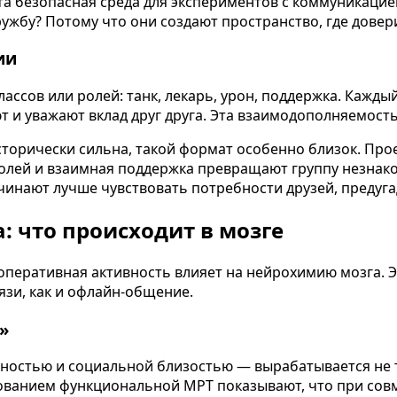
Эта безопасная среда для экспериментов с коммуникац
бу? Потому что они создают пространство, где доверие
ии
ссов или ролей: танк, лекарь, урон, поддержка. Каждый
т и уважают вклад друг друга. Эта взаимодополняемость
торически сильна, такой формат особенно близок. Проект
ролей и взаимная поддержка превращают группу незнак
чинают лучше чувствовать потребности друзей, предуг
: что происходит в мозге
ооперативная активность влияет на нейрохимию мозга. 
язи, как и офлайн-общение.
»
ностью и социальной близостью — вырабатывается не т
ованием функциональной МРТ показывают, что при сов