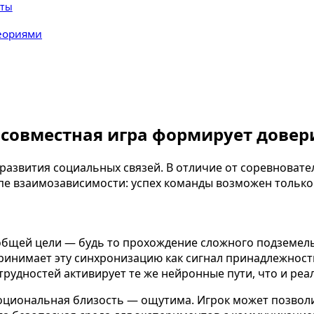
нты
теориями
 совместная игра формирует довер
азвития социальных связей. В отличие от соревновател
пе взаимозависимости: успех команды возможен только 
 общей цели — будь то прохождение сложного подземел
ринимает эту синхронизацию как сигнал принадлежности
рудностей активирует те же нейронные пути, что и реа
эмоциональная близость — ощутима. Игрок может позво