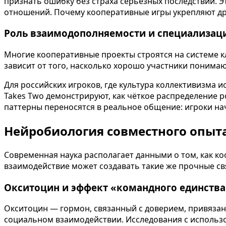
признать ошибку без страха серьёзных последствий. 
отношений. Почему кооперативные игры укрепляют друж
Роль взаимодополняемости и специализац
Многие кооперативные проекты строятся на системе кла
зависит от того, насколько хорошо участники понимаю
Для российских игроков, где культура коллективизма ис
Takes Two демонстрируют, как чёткое распределение 
паттерны переносятся в реальное общение: игроки на
Нейробиология совместного опыта
Современная наука располагает данными о том, как к
взаимодействие может создавать такие же прочные св
Окситоцин и эффект «командного единства
Окситоцин — гормон, связанный с доверием, привязан
социальном взаимодействии. Исследования с использ