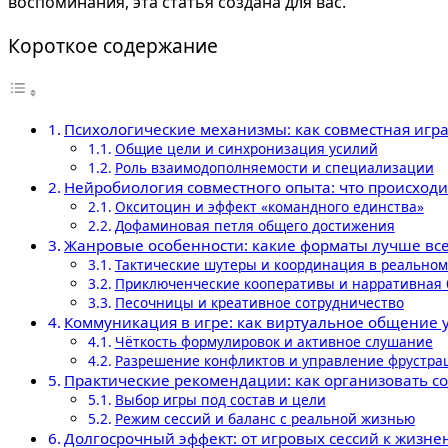
воспоминания, эта статья создана для вас.
Короткое содержание
Психологические механизмы: как совместная игр
Общие цели и синхронизация усилий
Роль взаимодополняемости и специализации
Нейробиология совместного опыта: что происходи
Окситоцин и эффект «командного единства»
Дофаминовая петля общего достижения
Жанровые особенности: какие форматы лучше все
Тактические шутеры и координация в реально
Приключенческие кооперативы и нарративная 
Песочницы и креативное сотрудничество
Коммуникация в игре: как виртуальное общение 
Чёткость формулировок и активное слушание
Разрешение конфликтов и управление фрустра
Практические рекомендации: как организовать со
Выбор игры под состав и цели
Режим сессий и баланс с реальной жизнью
Долгосрочный эффект: от игровых сессий к жизн