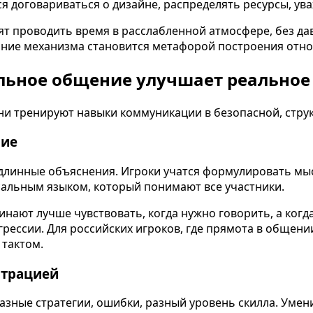
я договариваться о дизайне, распределять ресурсы, ува
тят проводить время в расслабленной атмосфере, без д
ание механизма становится метафорой построения отно
альное общение улучшает реальное
ни тренируют навыки коммуникации в безопасной, стру
ние
длинные объяснения. Игроки учатся формулировать мыс
ерсальным языком, который понимают все участники.
инают лучше чувствовать, когда нужно говорить, а ког
агрессии. Для российских игроков, где прямота в общен
 тактом.
страцией
азные стратегии, ошибки, разный уровень скилла. Умен