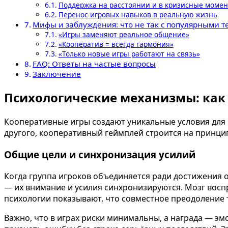
Поддержка на расстоянии и в кризисные моме
Перенос игровых навыков в реальную жизнь
Мифы и заблуждения: что не так с популярными 
«Игры заменяют реальное общение»
«Кооператив = всегда гармония»
«Только новые игры работают на связь»
FAQ: Ответы на частые вопросы
Заключение
Психологические механизмы: как
Кооперативные игры создают уникальные условия для р
другого, кооперативный геймплей строится на принци
Общие цели и синхронизация усилий
Когда группа игроков объединяется ради достижения
— их внимание и усилия синхронизируются. Мозг восп
психологии показывают, что совместное преодоление т
Важно, что в играх риски минимальны, а награда — 