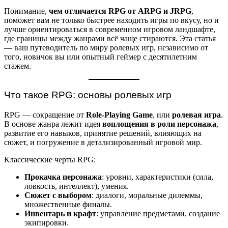
Понимание,
чем отличается RPG от ARPG и JRPG
,
поможет вам не только быстрее находить игры по вкусу, но и
лучше ориентироваться в современном игровом ландшафте,
где границы между жанрами всё чаще стираются. Эта статья
— ваш путеводитель по миру ролевых игр, независимо от
того, новичок вы или опытный геймер с десятилетним
стажем.
Что такое RPG: основы ролевых игр
RPG — сокращение от
Role-Playing Game
, или
ролевая игра
.
В основе жанра лежит идея
воплощения в роли персонажа
,
развитие его навыков, принятие решений, влияющих на
сюжет, и погружение в детализированный игровой мир.
Классические черты RPG:
Прокачка персонажа
: уровни, характеристики (сила,
ловкость, интеллект), умения.
Сюжет с выбором
: диалоги, моральные дилеммы,
множественные финалы.
Инвентарь и крафт
: управление предметами, создание
экипировки.