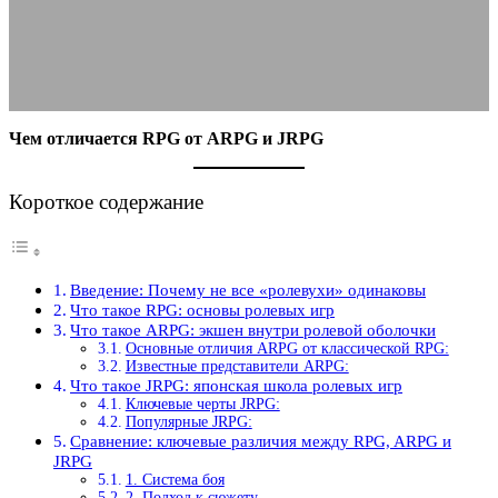
14.12.2025
АВТОР ANA_EDITOR
КОММЕНТАРИЕВ НЕТ
Чем отличается RPG от ARPG и JRPG
Короткое содержание
Введение: Почему не все «ролевухи» одинаковы
Что такое RPG: основы ролевых игр
Что такое ARPG: экшен внутри ролевой оболочки
Основные отличия ARPG от классической RPG:
Известные представители ARPG:
Что такое JRPG: японская школа ролевых игр
Ключевые черты JRPG:
Популярные JRPG:
Сравнение: ключевые различия между RPG, ARPG и
JRPG
1. Система боя
2. Подход к сюжету