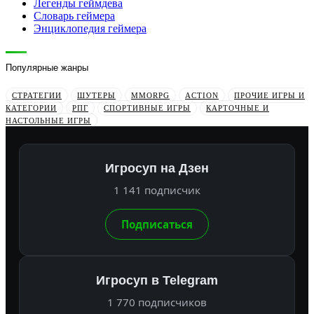
Легенды геймдева
Словарь геймера
Энциклопедия геймера
Популярные жанры
СТРАТЕГИИ
ШУТЕРЫ
MMORPG
ACTION
ПРОЧИЕ ИГРЫ И
КАТЕГОРИИ
РПГ
СПОРТИВНЫЕ ИГРЫ
КАРТОЧНЫЕ И
НАСТОЛЬНЫЕ ИГРЫ
Игросуп на Дзен
1 141 подписчик
Подписаться
Игросуп в Telegram
1 770 подписчиков