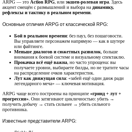
ARPG — это
Action RPG
, или
экшен-ролевая игра
. Здесь
акцент смещён с размышлений и выбора на
динамику,
рефлексы и тактику в реальном времени
.
Основные отличия ARPG от классической RPG:
Бой в реальном времени
: без пауз, без пошаговости.
Вы управляете персонажем напрямую — как в шутере
или файтинге.
Меньше диалогов и сюжетных развилок
, больше
внимания к боевой системе и визуальному спектаклю.
Прокачка всё ещё важна
, но часто упрощена: вы
получаете уровни, выбираете билды, но не тратите часы
на распределение очков характеристик.
Лут как движущая сила
: «забей ещё один данж ради
легендарного меча» — ключевая мотивация.
ARPG чаще всего построены на принципе
«гринд + лут +
прогрессия»
. Они затягивают цикличностью: убить →
получить добычу → стать сильнее → убить сильного
противника.
Известные представители ARPG: