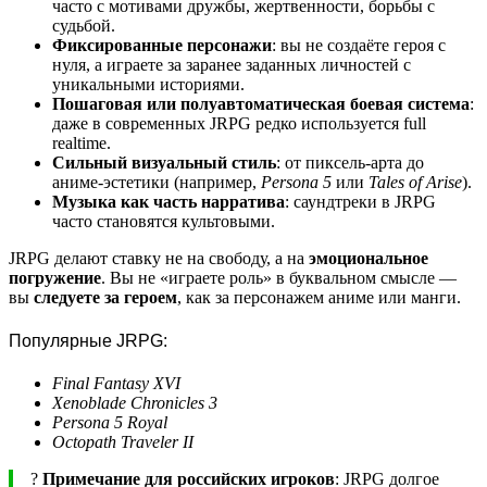
часто с мотивами дружбы, жертвенности, борьбы с
судьбой.
Фиксированные персонажи
: вы не создаёте героя с
нуля, а играете за заранее заданных личностей с
уникальными историями.
Пошаговая или полуавтоматическая боевая система
:
даже в современных JRPG редко используется full
realtime.
Сильный визуальный стиль
: от пиксель-арта до
аниме-эстетики (например,
Persona 5
или
Tales of Arise
).
Музыка как часть нарратива
: саундтреки в JRPG
часто становятся культовыми.
JRPG делают ставку не на свободу, а на
эмоциональное
погружение
. Вы не «играете роль» в буквальном смысле —
вы
следуете за героем
, как за персонажем аниме или манги.
Популярные JRPG:
Final Fantasy XVI
Xenoblade Chronicles 3
Persona 5 Royal
Octopath Traveler II
?
Примечание для российских игроков
: JRPG долгое