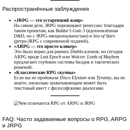
Распространённые заблуждения
«JRPG — это устаревший жанр»
На самом деле, JRPG переживают ренессанс благодаря
таким проектам, как
Baldur’s Gate 3
(вдохновлённая
D&D, но с JRPG-эмоциональностью) и
Sea of Stars
(ретро-JRPG с современной подачей).
«ARPG — это просто кликер»
Это было верно для ранних
Diablo
-клонов, но сегодня
ARPG вроде
Last Epoch
или
Wolcen: Lords of Mayhem
предлагают глубокие системы билдов и тактических
решений.
«Классические RPG скучны»
Если вы не пробовали
Disco Elysium
или
Tyranny
, вы не
знаете, насколько захватывающим может быть
текстовый квест с философскими диалогами.
FAQ: Часто задаваемые вопросы о RPG, ARPG
и JRPG