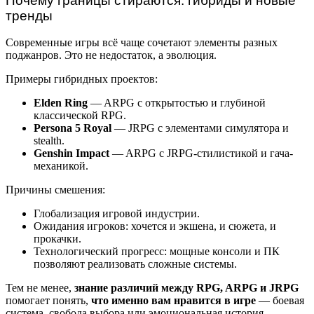
Почему границы стираются: гибриды и новые
тренды
Современные игры всё чаще сочетают элементы разных
поджанров. Это не недостаток, а эволюция.
Примеры гибридных проектов:
Elden Ring
— ARPG с открытостью и глубиной
классической RPG.
Persona 5 Royal
— JRPG с элементами симулятора и
stealth.
Genshin Impact
— ARPG с JRPG-стилистикой и гача-
механикой.
Причины смешения:
Глобализация игровой индустрии.
Ожидания игроков: хочется и экшена, и сюжета, и
прокачки.
Технологический прогресс: мощные консоли и ПК
позволяют реализовать сложные системы.
Тем не менее,
знание различий между RPG, ARPG и JRPG
помогает понять,
что именно вам нравится в игре
— боевая
система, свобода выбора или эмоциональная история.