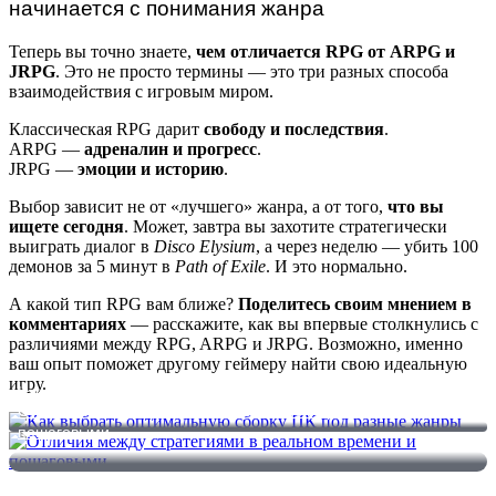
начинается с понимания жанра
Теперь вы точно знаете,
чем отличается RPG от ARPG и
JRPG
. Это не просто термины — это три разных способа
взаимодействия с игровым миром.
Классическая RPG дарит
свободу и последствия
.
ARPG —
адреналин и прогресс
.
JRPG —
эмоции и историю
.
Выбор зависит не от «лучшего» жанра, а от того,
что вы
ищете сегодня
. Может, завтра вы захотите стратегически
выиграть диалог в
Disco Elysium
, а через неделю — убить 100
демонов за 5 минут в
Path of Exile
. И это нормально.
А какой тип RPG вам ближе?
Поделитесь своим мнением в
комментариях
— расскажите, как вы впервые столкнулись с
различиями между RPG, ARPG и JRPG. Возможно, именно
ваш опыт поможет другому геймеру найти свою идеальную
игру.
Как выбрать оптимальную сборку ПК под разные жанры
Отличия между стратегиями в реальном времени и
пошаговыми