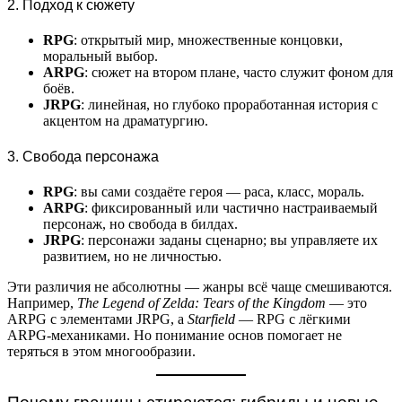
2. Подход к сюжету
RPG
: открытый мир, множественные концовки,
моральный выбор.
ARPG
: сюжет на втором плане, часто служит фоном для
боёв.
JRPG
: линейная, но глубоко проработанная история с
акцентом на драматургию.
3. Свобода персонажа
RPG
: вы сами создаёте героя — раса, класс, мораль.
ARPG
: фиксированный или частично настраиваемый
персонаж, но свобода в билдах.
JRPG
: персонажи заданы сценарно; вы управляете их
развитием, но не личностью.
Эти различия не абсолютны — жанры всё чаще смешиваются.
Например,
The Legend of Zelda: Tears of the Kingdom
— это
ARPG с элементами JRPG, а
Starfield
— RPG с лёгкими
ARPG-механиками. Но понимание основ помогает не
теряться в этом многообразии.