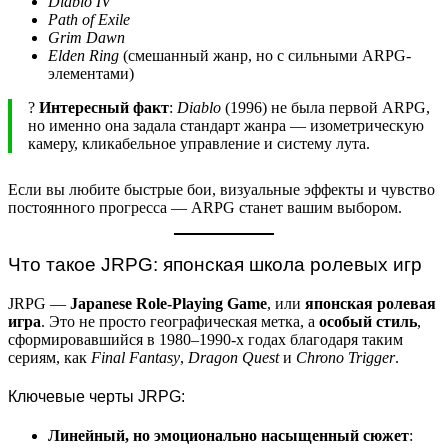
Diablo IV
Path of Exile
Grim Dawn
Elden Ring
(смешанный жанр, но с сильными ARPG-
элементами)
?
Интересный факт
:
Diablo
(1996) не была первой ARPG,
но именно она задала стандарт жанра — изометрическую
камеру, кликабельное управление и систему лута.
Если вы любите быстрые бои, визуальные эффекты и чувство
постоянного прогресса — ARPG станет вашим выбором.
Что такое JRPG: японская школа ролевых игр
JRPG —
Japanese Role-Playing Game
, или
японская ролевая
игра
. Это не просто географическая метка, а
особый стиль
,
сформировавшийся в 1980–1990-х годах благодаря таким
сериям, как
Final Fantasy
,
Dragon Quest
и
Chrono Trigger
.
Ключевые черты JRPG:
Линейный, но эмоционально насыщенный сюжет
: