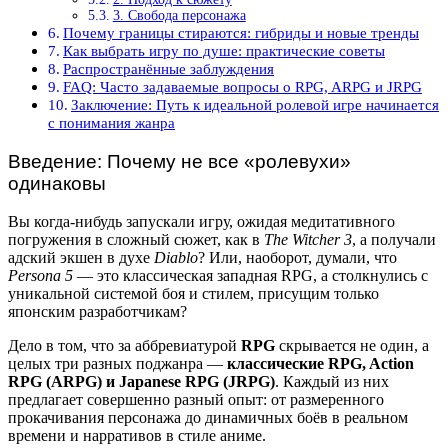
3. Свобода персонажа
Почему границы стираются: гибриды и новые тренды
Как выбрать игру по душе: практические советы
Распространённые заблуждения
FAQ: Часто задаваемые вопросы о RPG, ARPG и JRPG
Заключение: Путь к идеальной ролевой игре начинается
с понимания жанра
Введение: Почему не все «ролевухи»
одинаковы
Вы когда-нибудь запускали игру, ожидая медитативного
погружения в сложный сюжет, как в
The Witcher 3
, а получали
адский экшен в духе
Diablo
? Или, наоборот, думали, что
Persona 5
— это классическая западная RPG, а столкнулись с
уникальной системой боя и стилем, присущим только
японским разработчикам?
Дело в том, что за аббревиатурой
RPG
скрывается не один, а
целых три разных поджанра —
классические RPG, Action
RPG (ARPG) и Japanese RPG (JRPG)
. Каждый из них
предлагает совершенно разный опыт: от размеренного
прокачивания персонажа до динамичных боёв в реальном
времени и нарративов в стиле аниме.