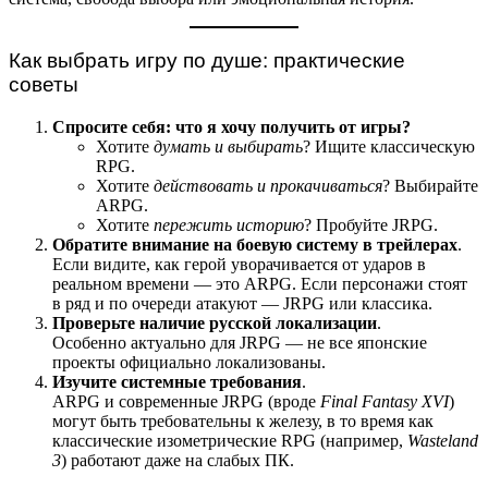
Как выбрать игру по душе: практические
советы
Спросите себя: что я хочу получить от игры?
Хотите
думать и выбирать
? Ищите классическую
RPG.
Хотите
действовать и прокачиваться
? Выбирайте
ARPG.
Хотите
пережить историю
? Пробуйте JRPG.
Обратите внимание на боевую систему в трейлерах
.
Если видите, как герой уворачивается от ударов в
реальном времени — это ARPG. Если персонажи стоят
в ряд и по очереди атакуют — JRPG или классика.
Проверьте наличие русской локализации
.
Особенно актуально для JRPG — не все японские
проекты официально локализованы.
Изучите системные требования
.
ARPG и современные JRPG (вроде
Final Fantasy XVI
)
могут быть требовательны к железу, в то время как
классические изометрические RPG (например,
Wasteland
3
) работают даже на слабых ПК.