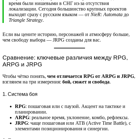
время были нишевыми в СНГ из-за отсутствия
локализации. Сегодня большинство крупных проектов
выходят сразу с русским языком — от
NieR: Automata
до
Triangle Strategy
.
Если вы цените историю, персонажей и атмосферу больше,
чем свободу выбора — JRPG созданы для вас.
Сравнение: ключевые различия между RPG,
ARPG и JRPG
Чтобы чётко понять,
чем отличается RPG от ARPG и JRPG
,
взглянем на три измерения:
бой, сюжет и свобода
.
1. Система боя
RPG
: пошаговая или с паузой. Акцент на тактике и
планировании.
ARPG
: реальное время, уклонение, комбо, рефлексы.
JRPG
: чаще пошаговая или ATB (Active Time Battle), с
элементами позиционирования и синергии.