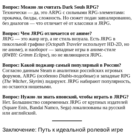
Вопрос: Можно ли считать Dark Souls RPG?
Технически — да, это ARPG с сильными RPG-элементами:
прокачка, билды, сложность. Но сюжет подан завуалированно,
без диалогов — что отличает её от классики и JRPG.
Вопрос: Чем JRPG отличается от аниме?
JRPG — это жанр игр, а не стиль визуала. Есть JRPG в
пиксельной графике (
Octopath Traveler
использует HD-2D, но
не аниме), и наоборот — западные игры в аниме-стиле
(
RWBY: Grimm Eclipse
), но не являющиеся JRPG.
Вопрос: Какой поджанр самый популярный в России?
Согласно данным Steam и аналитики российских игровых
форумов, ARPG (особенно
Diablo
-подобные) и западные RPG
(
The Witcher
,
Skyrim
) лидируют. JRPG набирают популярность,
но остаются нишевыми.
Вопрос: Нужно ли знать японский, чтобы играть в JRPG?
Нет. Большинство современных JRPG от крупных издателей
(Square Enix, Bandai Namco, Sega) локализованы на русский
или английский.
Заключение: Путь к идеальной ролевой игре