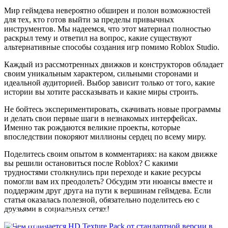
Мир геймдева невероятно обширен и полон возможностей
для тех, кто готов выйти за пределы привычных
инструментов. Мы надеемся, что этот материал полностью
раскрыл тему и ответил на вопрос, какие существуют
альтернативные способы создания игр помимо Roblox Studio.
Каждый из рассмотренных движков и конструкторов обладает
своим уникальным характером, сильными сторонами и
идеальной аудиторией. Выбор зависит только от того, какие
истории вы хотите рассказывать и какие миры строить.
Не бойтесь экспериментировать, скачивать новые программы
и делать свои первые шаги в незнакомых интерфейсах.
Именно так рождаются великие проекты, которые
впоследствии покоряют миллионы сердец по всему миру.
Поделитесь своим опытом в комментариях: на каком движке
вы решили остановиться после Roblox? С какими
трудностями столкнулись при переходе и какие ресурсы
помогли вам их преодолеть? Обсудим эти нюансы вместе и
поддержим друг друга на пути к вершинам геймдева. Если
статья оказалась полезной, обязательно поделитесь ею с
друзьями в социальных сетях!
Чем отличается HD Texture Pack от стандартной версии в
видеоиграх