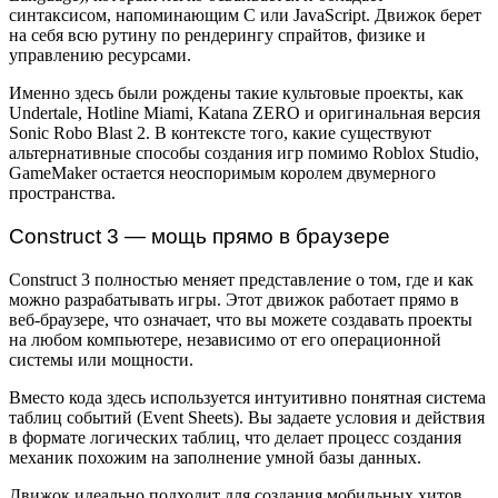
синтаксисом, напоминающим C или JavaScript. Движок берет
на себя всю рутину по рендерингу спрайтов, физике и
управлению ресурсами.
Именно здесь были рождены такие культовые проекты, как
Undertale, Hotline Miami, Katana ZERO и оригинальная версия
Sonic Robo Blast 2. В контексте того, какие существуют
альтернативные способы создания игр помимо Roblox Studio,
GameMaker остается неоспоримым королем двумерного
пространства.
Construct 3 — мощь прямо в браузере
Construct 3 полностью меняет представление о том, где и как
можно разрабатывать игры. Этот движок работает прямо в
веб-браузере, что означает, что вы можете создавать проекты
на любом компьютере, независимо от его операционной
системы или мощности.
Вместо кода здесь используется интуитивно понятная система
таблиц событий (Event Sheets). Вы задаете условия и действия
в формате логических таблиц, что делает процесс создания
механик похожим на заполнение умной базы данных.
Движок идеально подходит для создания мобильных хитов,