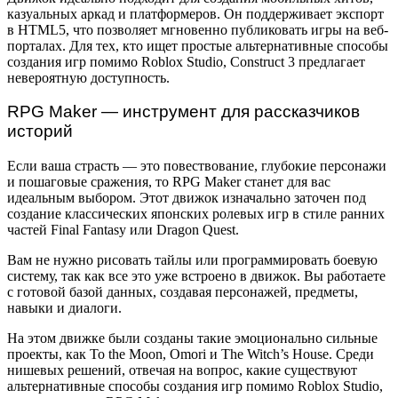
казуальных аркад и платформеров. Он поддерживает экспорт
в HTML5, что позволяет мгновенно публиковать игры на веб-
порталах. Для тех, кто ищет простые альтернативные способы
создания игр помимо Roblox Studio, Construct 3 предлагает
невероятную доступность.
RPG Maker — инструмент для рассказчиков
историй
Если ваша страсть — это повествование, глубокие персонажи
и пошаговые сражения, то RPG Maker станет для вас
идеальным выбором. Этот движок изначально заточен под
создание классических японских ролевых игр в стиле ранних
частей Final Fantasy или Dragon Quest.
Вам не нужно рисовать тайлы или программировать боевую
систему, так как все это уже встроено в движок. Вы работаете
с готовой базой данных, создавая персонажей, предметы,
навыки и диалоги.
На этом движке были созданы такие эмоционально сильные
проекты, как To the Moon, Omori и The Witch’s House. Среди
нишевых решений, отвечая на вопрос, какие существуют
альтернативные способы создания игр помимо Roblox Studio,