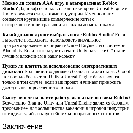
Можно ли создать AAA-игру в альтернативах Roblox
Studio?
Да, профессиональные движки вроде Unreal Engine и
Unity являются стандартами индустрии. Именно в них
создаются крупнейшие коммерческие хиты с
фотореалистичной графикой и сложными механиками.
Какой движок лучше выбрать после Roblox Studio?
Если
вы хотите продолжить использовать визуальное
программирование, выбирайте Unreal Engine с его системой
Blueprints. Если готовы учить текст, Unity на языке C# станет
лучшим вложением в вашу карьеру.
Нужно ли платить за использование альтернативных
движков?
Большинство движков бесплатны для старта. Godot
полностью бесплатен. Unity и Unreal Engine берут роялти
только в том случае, если ваш проект начинает приносить
доход выше определенного порога.
Смогу ли я легко найти работу, зная альтернативы Roblox?
Безусловно. Знание Unity или Unreal Engine является базовым
требованием для большинства вакансий в игровой индустрии,
от инди-студий до крупнейших корпоративных гигантов.
Заключение