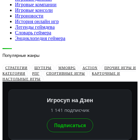
Игровые компании
Игровые консоли
Игроновости
История онлайн игр
Легенды геймдева
Словарь геймера
Энциклопедия геймера
Популярные жанры
СТРАТЕГИИ
ШУТЕРЫ
MMORPG
ACTION
ПРОЧИЕ ИГРЫ И
КАТЕГОРИИ
РПГ
СПОРТИВНЫЕ ИГРЫ
КАРТОЧНЫЕ И
НАСТОЛЬНЫЕ ИГРЫ
Игросуп на Дзен
1 141 подписчик
Подписаться