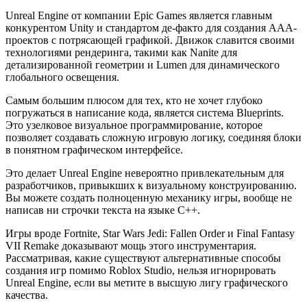
Unreal Engine от компании Epic Games является главным
конкурентом Unity и стандартом де-факто для создания AAA-
проектов с потрясающей графикой. Движок славится своими
технологиями рендеринга, такими как Nanite для
детализированной геометрии и Lumen для динамического
глобального освещения.
Самым большим плюсом для тех, кто не хочет глубоко
погружаться в написание кода, является система Blueprints.
Это узелковое визуальное программирование, которое
позволяет создавать сложную игровую логику, соединяя блоки
в понятном графическом интерфейсе.
Это делает Unreal Engine невероятно привлекательным для
разработчиков, привыкших к визуальному конструированию.
Вы можете создать полноценную механику игры, вообще не
написав ни строчки текста на языке C++.
Игры вроде Fortnite, Star Wars Jedi: Fallen Order и Final Fantasy
VII Remake доказывают мощь этого инструментария.
Рассматривая, какие существуют альтернативные способы
создания игр помимо Roblox Studio, нельзя игнорировать
Unreal Engine, если вы метите в высшую лигу графического
качества.