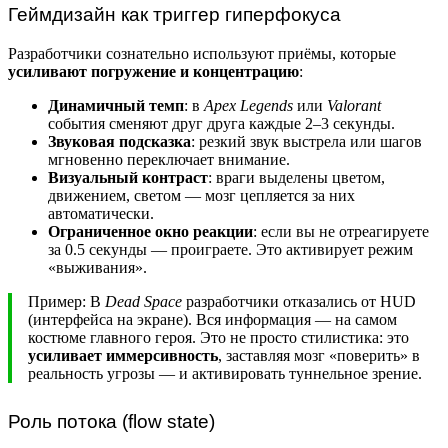
Геймдизайн как триггер гиперфокуса
Разработчики сознательно используют приёмы, которые
усиливают погружение и концентрацию
:
Динамичный темп
: в
Apex Legends
или
Valorant
события сменяют друг друга каждые 2–3 секунды.
Звуковая подсказка
: резкий звук выстрела или шагов
мгновенно переключает внимание.
Визуальный контраст
: враги выделены цветом,
движением, светом — мозг цепляется за них
автоматически.
Ограниченное окно реакции
: если вы не отреагируете
за 0.5 секунды — проиграете. Это активирует режим
«выживания».
Пример: В
Dead Space
разработчики отказались от HUD
(интерфейса на экране). Вся информация — на самом
костюме главного героя. Это не просто стилистика: это
усиливает иммерсивность
, заставляя мозг «поверить» в
реальность угрозы — и активировать туннельное зрение.
Роль потока (flow state)