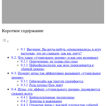
20.12.2025
АВТОР ANA_EDITOR
КОММЕНТАРИЕВ НЕТ
Короткое содержание
Введение: Вы когда-нибудь «проваливались» в игру
настолько, что не слышали, как вас зовут?
Что такое «туннельное зрение» и как оно возникает
Определение: не только про глаза
Нейрофизиология: как мозг переключается в
«боевой режим»
Почему игры так эффективно вызывают «туннельное
зрение»
Геймдизайн как триггер гиперфокуса
Роль потока (flow state)
Игры, где эффект «туннельного зрения» проявляется
сильнее всего
Киберспортивные дисциплины
Хорроры и выживание
Открытые миры с высокой плотностью событий