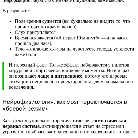
информацию: звуки, тактильные ощущения, даже мысли.
В результате:
Поле зрения сужается (вы буквально не видите то, что
происходит по краям экрана).
Слух притупляется.
Время искажается («Я играл 10 минут!» — а на часах
прошло два часа).
Тело «отключается»: вы не чувствуете голода, усталости,
даже боли.
Интересный факт: Тот же эффект наблюдается у пилотов,
хирургов и спортсменов в пиковые моменты. Но в играх
он возникает
чаще и интенсивнее
, потому что игровые
ситуации специально спроектированы для максимального
вовлечения.
Нейрофизиология: как мозг переключается в
«боевой режим»
За эффект «туннельного зрения» отвечает
симпатическая
нервная система
, активирующаяся в ответ на стресс или
угрозу. Она выбрасывает адреналин и норадреналин, которые: