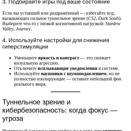
3. Подбирайте игры под ваше состояние
Если вы уставший или раздражённый — избегайте игр,
вызывающих сильное туннельное зрение (
CS2
,
Dark Souls
).
Выберите что-то с низкой когнитивной нагрузкой:
Stardew
Valley
,
Journey
.
4. Используйте настройки для снижения
гиперстимуляции
Уменьшите
яркость и контраст
— это снижает
визуальную агрессию.
Отключите
всплывающие уведомления
в системе.
Используйте
наушники с шумоподавлением
, но не
полностью изолирующие — оставьте небольшой фон
реального мира.
Туннельное зрение и
кибербезопасность: когда фокус —
угроза
Интересный парадокс: чем глубже вы в игре, тем
уязвимее