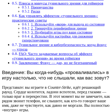
Плюсы и минусы туннельного зрения для геймеров
Преимущества
Риски
Как управлять эффектом «туннельного зрения»:
практические советы
1. Используйте «якоря» для выхода из состояния
2. Тренируйте периферийное зрение
3. Подбирайте игры под ваше состояние
4. Используйте настройки для снижения
гиперстимуляции
Туннельное зрение и кибербезопасность: когда фокус
— угроза
FAQ: Часто задаваемые вопросы об эффекте
«туннельного зрения» во время геймплея
Заключение: Фокус — дар, но не безграничный
Введение: Вы когда-нибудь «проваливались» в
игру настолько, что не слышали, как вас зовут?
Представьте: вы играете в
Counter-Strike
, идёт решающий
раунд. Сердце колотится, ладони вспотели, перед глазами —
только враг в перекрестии. В этот момент вы не замечаете, как
рядом звонит телефон, не слышите, как кто-то говорит ваше
имя, даже не чувствуете, как давно не моргали. Вы полностью
«внутри» игры.