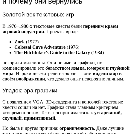
и почему они вернулись
Золотой век текстовых игр
В 1970–1980-х текстовые квесты были
передним краем
игровой индустрии
. Проекты вроде:
Zork
(1977)
Colossal Cave Adventure
(1976)
The Hitchhiker’s Guide to the Galaxy
(1984)
покорили миллионы. Они не имели графики, но
компенсировали это
богатством языка, юмором и глубиной
мира
. Игроки не смотрели на экран — они
видели мир в
своём воображении
, что делало опыт невероятно личным.
Упадок: эра графики
С появлением VGA, 3D-рендеринга и консолей текстовые
квесты сошли на нет. Графика стала главным критерием
«современности». Текст воспринимался как
устаревший,
скучный, примитивный
.
Но была и другая причина:
ограниченность
. Даже лучшие
текстовые игры имели фиксированный набор команд и