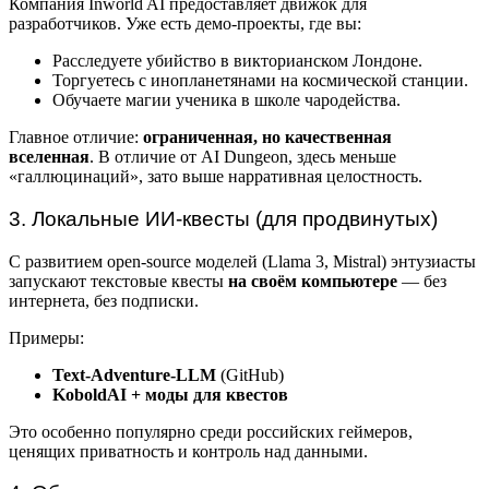
Компания Inworld AI предоставляет движок для
разработчиков. Уже есть демо-проекты, где вы:
Расследуете убийство в викторианском Лондоне.
Торгуетесь с инопланетянами на космической станции.
Обучаете магии ученика в школе чародейства.
Главное отличие:
ограниченная, но качественная
вселенная
. В отличие от AI Dungeon, здесь меньше
«галлюцинаций», зато выше нарративная целостность.
3. Локальные ИИ-квесты (для продвинутых)
С развитием open-source моделей (Llama 3, Mistral) энтузиасты
запускают текстовые квесты
на своём компьютере
— без
интернета, без подписки.
Примеры:
Text-Adventure-LLM
(GitHub)
KoboldAI + моды для квестов
Это особенно популярно среди российских геймеров,
ценящих приватность и контроль над данными.