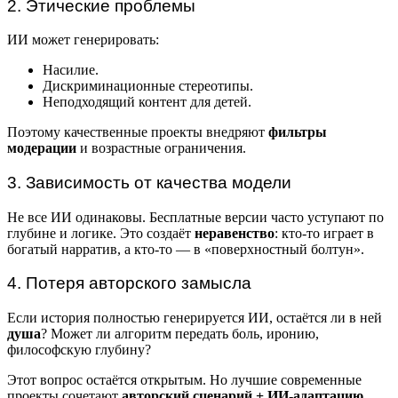
2. Этические проблемы
ИИ может генерировать:
Насилие.
Дискриминационные стереотипы.
Неподходящий контент для детей.
Поэтому качественные проекты внедряют
фильтры
модерации
и возрастные ограничения.
3. Зависимость от качества модели
Не все ИИ одинаковы. Бесплатные версии часто уступают по
глубине и логике. Это создаёт
неравенство
: кто-то играет в
богатый нарратив, а кто-то — в «поверхностный болтун».
4. Потеря авторского замысла
Если история полностью генерируется ИИ, остаётся ли в ней
душа
? Может ли алгоритм передать боль, иронию,
философскую глубину?
Этот вопрос остаётся открытым. Но лучшие современные
проекты сочетают
авторский сценарий + ИИ-адаптацию
,