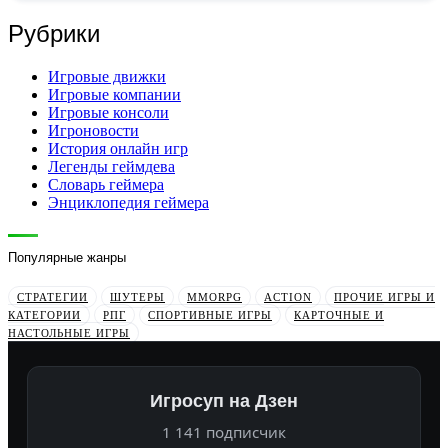
Рубрики
Игровые движки
Игровые компании
Игровые консоли
Игроновости
История онлайн игр
Легенды геймдева
Словарь геймера
Энциклопедия геймера
Популярные жанры
СТРАТЕГИИ
ШУТЕРЫ
MMORPG
ACTION
ПРОЧИЕ ИГРЫ И
КАТЕГОРИИ
РПГ
СПОРТИВНЫЕ ИГРЫ
КАРТОЧНЫЕ И
НАСТОЛЬНЫЕ ИГРЫ
Игросуп на Дзен
1 141 подписчик