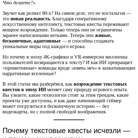
Что делаете?»
Звучит как реликт 80-х? На самом деле, это не ностальгия —
это
новая реальность
. Благодаря генеративному
искусственному интеллекту, текстовые квесты переживают
мощное возрождение. Только теперь они не ограничены
заранее написанными ветками. Теперь они
живые,
бесконечные, адаптивные
— и способны создавать
уникальные миры под каждого игрока.
Но почему в эпоху 4K-графики и VR-иммерсии миллионы
пользователей возвращаются к тексту? И как ИИ превращает
«примитивные» команды вроде
«взять меч»
в захватывающие
нарративные вселенные?
В этой статье мы разберёмся, как
возрождение текстовых
квестов в эпоху ИИ
меняет саму природу игрового опыта.
Вы узнаете, какие технологии стоят за этим трендом, какие
проекты уже доступны, и как даже начинающий геймер
может погрузиться в бесконечную историю — без
видеокарты, но с полной свободой воображения.
Почему текстовые квесты исчезли —