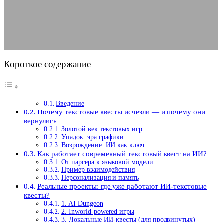
28.01.2026
АВТОР ANA_EDITOR
КОММЕНТАРИЕВ НЕТ
Короткое содержание
Введение
Почему текстовые квесты исчезли — и почему они
вернулись
Золотой век текстовых игр
Упадок: эра графики
Возрождение: ИИ как ключ
Как работает современный текстовый квест на ИИ?
От парсера к языковой модели
Пример взаимодействия
Персонализация и память
Реальные проекты: где уже работают ИИ-текстовые
квесты?
1. AI Dungeon
2. Inworld-powered игры
3. Локальные ИИ-квесты (для продвинутых)